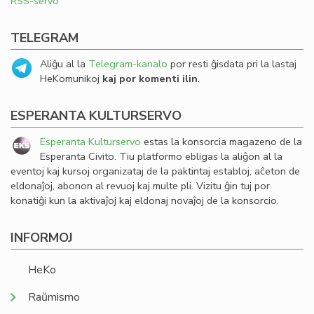
RSS-servo
TELEGRAM
Aliĝu al la
Telegram-kanalo
por resti ĝisdata pri la lastaj
HeKomunikoj
kaj por komenti ilin
.
ESPERANTA KULTURSERVO
Esperanta Kulturservo
estas la konsorcia magazeno de la
Esperanta Civito. Tiu platformo ebligas la aliĝon al la
eventoj kaj kursoj organizataj de la paktintaj establoj, aĉeton de
eldonaĵoj, abonon al revuoj kaj multe pli. Vizitu ĝin tuj por
konatiĝi kun la aktivaĵoj kaj eldonaj novaĵoj de la konsorcio.
INFORMOJ
HeKo
Raŭmismo