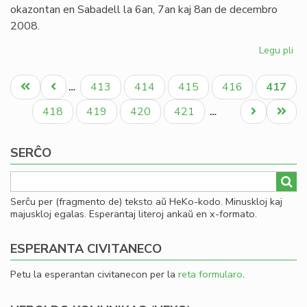
pr
okazontan en Sabadell la 6an, 7an kaj 8an de decembro
2008.
Legu pli
pri
Inv
Pagination
al
Unua
Antaŭa
Paĝo
Paĝo
Paĝo
Paĝo
Aktual
413
414
415
416
417
…
la
paĝo
paĝo
paĝo
Ka
Paĝo
Paĝo
Paĝo
Paĝo
Next
Last
418
419
420
421
…
Ko
page
page
de
SERĈO
Es
Serĉu per (fragmento de) teksto aŭ HeKo-kodo. Minuskloj kaj
majuskloj egalas. Esperantaj literoj ankaŭ en x-formato.
ESPERANTA CIVITANECO
Petu la esperantan civitanecon per la
reta formularo
.