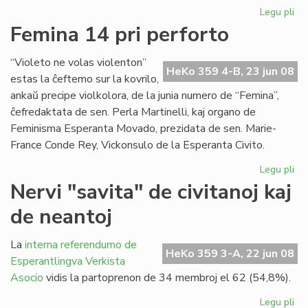
Legu pli
pri
Du
Femina 14 pri perforto
mil
viz
“Violeto ne volas violenton”
en
HeKo 359 4-B, 23 jun 08
estas la ĉeftemo sur la kovrilo,
nia
ankaŭ precipe violkolora, de la junia numero de “Femina”,
ret
ĉefredaktata de sen. Perla Martinelli, kaj organo de
Feminisma Esperanta Movado, prezidata de sen. Marie-
France Conde Rey, Vickonsulo de la Esperanta Civito.
Legu pli
pri
Fe
Nervi "savita" de civitanoj kaj
14
de neantoj
pri
per
La
interna referendumo de
HeKo 359 3-A, 22 jun 08
Esperantlingva Verkista
Asocio
vidis la partoprenon de 34 membroj el 62 (54,8%).
Legu pli
pri