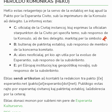
HEROLDO KOMUNIKAS (HEKO)
HeKo estas retagentejo je la servo de la establoj en kaj apud la
Pakto por la Esperanta Civito, sub la imprimaturo de la Konsulo
aŭ delegito. La informoj estas:
C:
oﬁcialaj de la Civitaj instancoj, kiuj esprimas la oﬁcialan
starpunkton de la Civito pri specifa temo, sub responso de
la Konsulo, aŭ de ties delegito, markitaj per la simbolo
.
B:
bultenaj de paktintaj establoj, sub responso de membro
de la koncerna komitato.
A:
alies neoﬁcialaj, pri kio ajn utila por la evoluo de
Esperantio, sub responso de la subskribinto.
E:
pri Eŭropaj institucioj kaj geopolitikaj novaĵoj, sub
responso de la subskribinto.
Eblas
sendi
artikolon
aŭ kontakti la redakcion tra
pakto
[ĉe]
esperantio
.
net
(pakto[at]esperantio[dot]net)
. Publikigo estas
rajto por esperantaj civitanoj kaj paktintaj establoj, laŭdiskrecia
por la ceteraj.
Eblas donaci monon por subteni nin pere de
Esperanta
Kulturservo
.