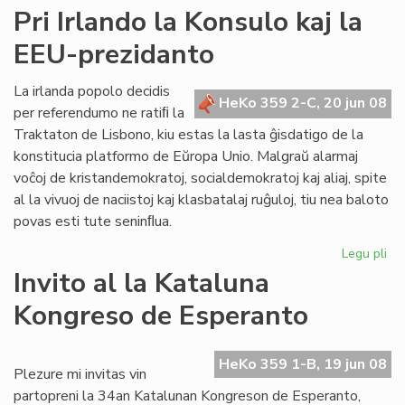
Ner
Pri Irlando la Konsulo kaj la
"sa
EEU-prezidanto
de
civ
kaj
La irlanda popolo decidis
HeKo 359 2-C, 20 jun 08
de
per referendumo ne ratiﬁ la
ne
Traktaton de Lisbono, kiu estas la lasta ĝisdatigo de la
konstitucia platformo de Eŭropa Unio. Malgraŭ alarmaj
voĉoj de kristandemokratoj, socialdemokratoj kaj aliaj, spite
al la vivuoj de naciistoj kaj klasbatalaj ruĝuloj, tiu nea baloto
povas esti tute seninﬂua.
Legu pli
pri
Pri
Invito al la Kataluna
Irl
Kongreso de Esperanto
la
Ko
kaj
HeKo 359 1-B, 19 jun 08
la
Plezure mi invitas vin
EE
partopreni la 34an Katalunan Kongreson de Esperanto,