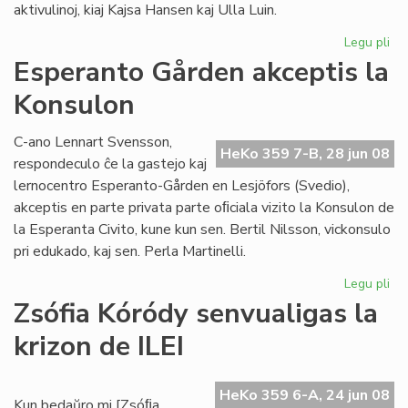
aktivulinoj, kiaj Kajsa Hansen kaj Ulla Luin.
Legu pli
pri
So
Esperanto Gården akceptis la
re
Konsulon
en
St
C-ano Lennart Svensson,
HeKo 359 7-B, 28 jun 08
respondeculo ĉe la gastejo kaj
lernocentro Esperanto-Gården en Lesjöfors (Svedio),
akceptis en parte privata parte oﬁciala vizito la Konsulon de
la Esperanta Civito, kune kun sen. Bertil Nilsson, vickonsulo
pri edukado, kaj sen. Perla Martinelli.
Legu pli
pri
Es
Zsófia Kóródy senvualigas la
Gå
krizon de ILEI
akc
la
Ko
HeKo 359 6-A, 24 jun 08
Kun bedaŭro mi [Zsóﬁa