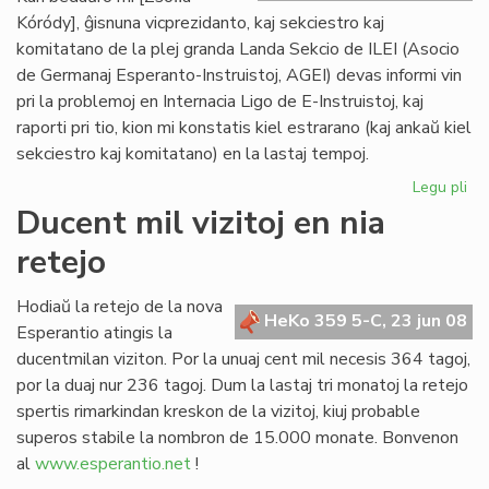
Kóródy], ĝisnuna vicprezidanto, kaj sekciestro kaj
komitatano de la plej granda Landa Sekcio de ILEI (Asocio
de Germanaj Esperanto-Instruistoj, AGEI) devas informi vin
pri la problemoj en Internacia Ligo de E-Instruistoj, kaj
raporti pri tio, kion mi konstatis kiel estrarano (kaj ankaŭ kiel
sekciestro kaj komitatano) en la lastaj tempoj.
Legu pli
pri
Zsó
Ducent mil vizitoj en nia
Kó
retejo
se
la
kri
Hodiaŭ la retejo de la nova
HeKo 359 5-C, 23 jun 08
de
Esperantio atingis la
ILE
ducentmilan viziton. Por la unuaj cent mil necesis 364 tagoj,
por la duaj nur 236 tagoj. Dum la lastaj tri monatoj la retejo
spertis rimarkindan kreskon de la vizitoj, kiuj probable
superos stabile la nombron de 15.000 monate. Bonvenon
al
www.esperantio.net
!