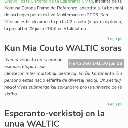
LingvoTesta Sistemo de la Esperanta Civito
, inspirita de la
Komuna Eŭropa Framo de Referenco, adaptita al la bezonoj
de nia lingvo per direktivo Muhlemann en 2006. Sen.
Nilsson estis ekzamenita pri la C2-nivelo (majstra diplomo,
la plej alta) 29 junio 2008 en Stokholmo.
Legu pli
pri
Un
Kun Mia Couto WALTIC soras
lin
ses
“Neniu verkisto en la mondo
en
HeKo 360 1-B, 30 jun 08
eskapas elspuri sian
Sv
identecon inter multoblaj identecoj. En ĉiu kontinento, ĉiu
persono estas nacio elfarita de diversaj nacioj. Unu el tiuj
nacioj vivas submerge kaj sekundare pro la universo de la
skribo.
Legu pli
pri
Ku
Esperanto-verkistoj en la
Mi
unua WALTIC
Co