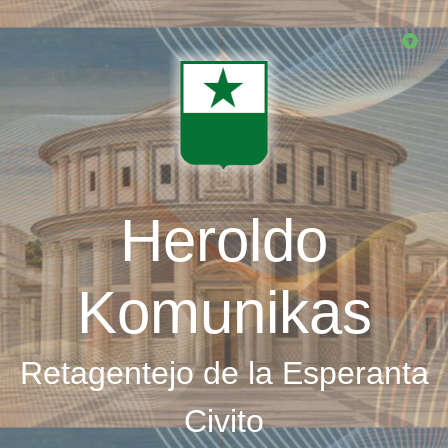
Skip
to
main
content
Heroldo
Komunikas
Retagentejo de la Esperanta
Civito