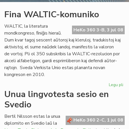
Fina WALTIC-komuniko
WALTIC, la literatura
HeKo 360 3-B, 3 jul 08
mondkongreso, ﬁniĝis hieraŭ.
Dum kvar tagoj sescent aŭtoroj kaj kleruloj, tradukistoj kaj
aktivistoj, el sume naŭdek landoj, manifestis la valoron
de vortoj. Pli ol 350 subskribis la WALTIC-rezolucion por
akceli alfabetigon, gardi esprimliberon kaj defendi aŭtor-
rajtojn. Sveda Verkista Unio estas plananta novan
kongreson en 2010.
Legu pli
pri
Fin
Unua lingvotesta sesio en
WA
Svedio
ko
Bertil Nilsson estas la unua
HeKo 360 2-C, 1 jul 08
diplomito en Svedio laŭ la