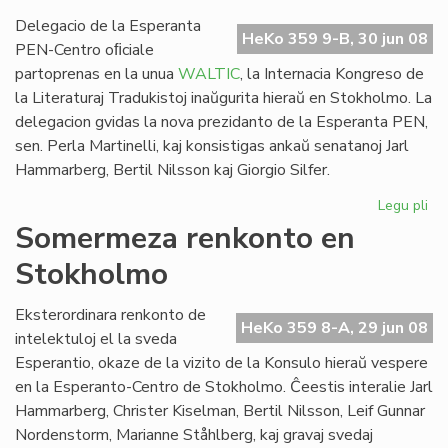
WA
so
Delegacio de la Esperanta
HeKo 359 9-B, 30 jun 08
PEN-Centro oﬁciale
partoprenas en la unua
WALTIC
, la Internacia Kongreso de
la Literaturaj Tradukistoj inaŭgurita hieraŭ en Stokholmo. La
delegacion gvidas la nova prezidanto de la Esperanta PEN,
sen. Perla Martinelli, kaj konsistigas ankaŭ senatanoj Jarl
Hammarberg, Bertil Nilsson kaj Giorgio Silfer.
Legu pli
pri
Es
Somermeza renkonto en
ver
Stokholmo
en
la
un
Eksterordinara renkonto de
HeKo 359 8-A, 29 jun 08
WA
intelektuloj el la sveda
Esperantio, okaze de la vizito de la Konsulo hieraŭ vespere
en la Esperanto-Centro de Stokholmo. Ĉeestis interalie Jarl
Hammarberg, Christer Kiselman, Bertil Nilsson, Leif Gunnar
Nordenstorm, Marianne Ståhlberg, kaj gravaj svedaj