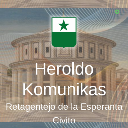
Skip
to
main
content
Heroldo
Komunikas
Retagentejo de la Esperanta
Civito