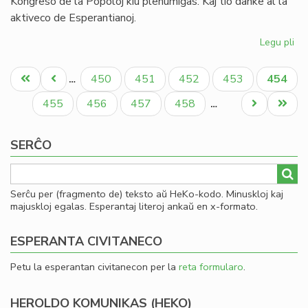
Kongreso de la Popoloj kiu plenumiĝas. Kaj tio danke al la
aktiveco de Esperantianoj.
Legu pli
pri
In
Pagination
de
Unua
Antaŭa
Paĝo
Paĝo
Paĝo
Paĝo
Aktual
450
451
452
453
454
…
la
paĝo
paĝo
paĝo
So
Paĝo
Paĝo
Paĝo
Paĝo
Next
Last
455
456
457
458
…
Uni
page
page
pri
SERĈO
Mo
Serĉu per (fragmento de) teksto aŭ HeKo-kodo. Minuskloj kaj
majuskloj egalas. Esperantaj literoj ankaŭ en x-formato.
ESPERANTA CIVITANECO
Petu la esperantan civitanecon per la
reta formularo
.
HEROLDO KOMUNIKAS (HEKO)