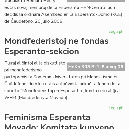
tradukisto Bernard Henry
estas novaj membroj de la Esperanta PEN-Centro: tion
decidis la ordinara Asembleo en la Esperanto-Domo (KCE)
de Ĉaŭdefono, 20 julio 2006.
Legu pli
pri
As
Mondfederistoj ne fondas
de
Esperanto-sekcion
la
Es
PE
Pluraj aliĝintoj al la diskutlisto
HeKo 308 B-1, 8 auxg 06
Ce
pri mondfederismo
partoprenis la Someran Universitaton pri Mondialismo en
Ĉaŭdefono, dum kiu estis antaŭvidita ankaŭ la fondo de la
societo “Mondfederistoj en Esperantio”, kun la celo aliĝi al
WFM (Mondfederista Movado).
Legu pli
pri
Mo
Feminisma Esperanta
ne
Movado: Komitata kunveno
fo