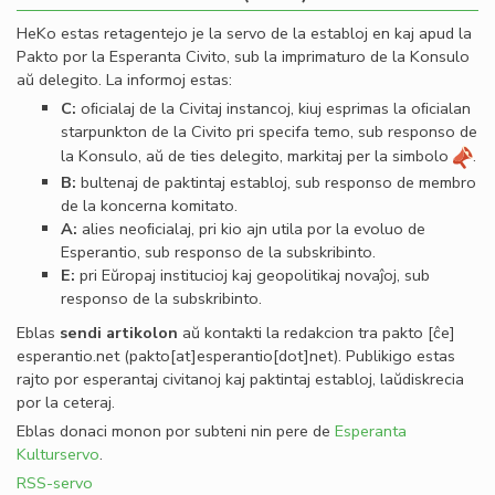
HeKo estas retagentejo je la servo de la establoj en kaj apud la
Pakto por la Esperanta Civito, sub la imprimaturo de la Konsulo
aŭ delegito. La informoj estas:
C:
oﬁcialaj de la Civitaj instancoj, kiuj esprimas la oﬁcialan
starpunkton de la Civito pri specifa temo, sub responso de
la Konsulo, aŭ de ties delegito, markitaj per la simbolo
.
B:
bultenaj de paktintaj establoj, sub responso de membro
de la koncerna komitato.
A:
alies neoﬁcialaj, pri kio ajn utila por la evoluo de
Esperantio, sub responso de la subskribinto.
E:
pri Eŭropaj institucioj kaj geopolitikaj novaĵoj, sub
responso de la subskribinto.
Eblas
sendi
artikolon
aŭ kontakti la redakcion tra
pakto
[ĉe]
esperantio
.
net
(pakto[at]esperantio[dot]net)
. Publikigo estas
rajto por esperantaj civitanoj kaj paktintaj establoj, laŭdiskrecia
por la ceteraj.
Eblas donaci monon por subteni nin pere de
Esperanta
Kulturservo
.
RSS-servo