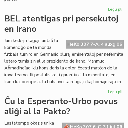
Legu pli
pri
UE
BEL atentigas pri persekutoj
Ko
en Irano
sil
Gb
kaj
Jam kelkajn tagojn antaŭ la
HeKo 307 7-A, 4 auxg 06
tor
komenciĝo de la monda
Re
futbala turniro en Germanio pluraj eminentuloj per nefermita
letero turnis sin al la prezidento de Irano, Mahmud
Aĥmadineĵad, kiu konsideris la eblon ĉeesti matĉon de la
irana teamo. Ili postulis ke li garantiu al la minoritatoj en
Irano kaj precipe al la bahaanoj la religiajn kaj homajn rajtojn.
Legu pli
pri
BE
Ĉu la Esperanto-Urbo povus
ate
aliĝi al la Pakto?
pri
pe
en
Lastatempe okazis unika
HeKo 307 6-C, 31 jul 06
Ira