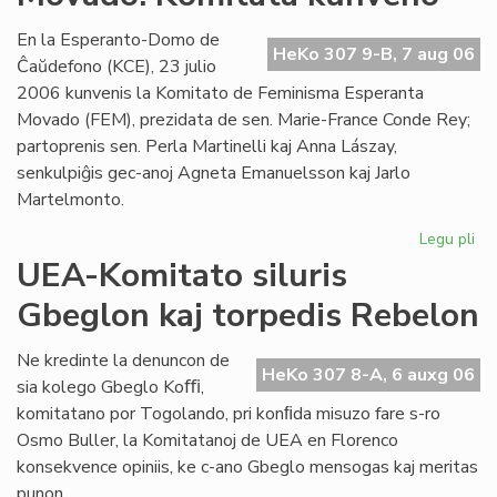
Es
se
En la Esperanto-Domo de
HeKo 307 9-B, 7 aug 06
Ĉaŭdefono (KCE), 23 julio
2006 kunvenis la Komitato de Feminisma Esperanta
Movado (FEM), prezidata de sen. Marie-France Conde Rey;
partoprenis sen. Perla Martinelli kaj Anna Lászay,
senkulpiĝis gec-anoj Agneta Emanuelsson kaj Jarlo
Martelmonto.
Legu pli
pri
Fe
UEA-Komitato siluris
Es
Gbeglon kaj torpedis Rebelon
Mo
Ko
ku
Ne kredinte la denuncon de
HeKo 307 8-A, 6 auxg 06
sia kolego Gbeglo Koﬃ,
komitatano por Togolando, pri konﬁda misuzo fare s-ro
Osmo Buller, la Komitatanoj de UEA en Florenco
konsekvence opiniis, ke c-ano Gbeglo mensogas kaj meritas
punon.