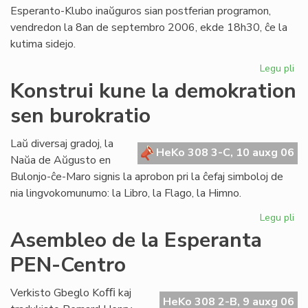
Esperanto-Klubo inaŭguros sian postferian programon,
vendredon la 8an de septembro 2006, ekde 18h30, ĉe la
kutima sidejo.
Legu pli
pri
Gio
Konstrui kune la demokration
Sil
sen burokratio
pr
en
Lo
Laŭ diversaj gradoj, la
HeKo 308 3-C, 10 auxg 06
Naŭa de Aŭgusto en
Bulonjo-ĉe-Maro signis la aprobon pri la ĉefaj simboloj de
nia lingvokomunumo: la Libro, la Flago, la Himno.
Legu pli
pri
Kon
Asembleo de la Esperanta
ku
PEN-Centro
la
de
se
Verkisto Gbeglo Koﬃ kaj
HeKo 308 2-B, 9 auxg 06
bur