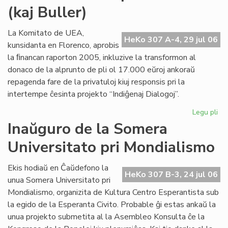
(kaj Buller)
Civ
sol
la
La Komitato de UEA,
HeKo 307 A-4, 29 jul 06
de
kunsidanta en Florenco, aprobis
pri
la ﬁnancan raporton 2005, inkluzive la transformon al
ne
donaco de la alprunto de pli ol 17.000 eŭroj ankoraŭ
repagenda fare de la privatuloj kiuj responsis pri la
intertempe ĉesinta projekto “Indiĝenaj Dialogoj”.
Legu pli
pri
Mo
Inaŭguro de la Somera
ab
Universitato pri Mondialismo
po
Cor
(ka
Ekis hodiaŭ en Ĉaŭdefono la
HeKo 307 B-3, 24 jul 06
Bul
unua Somera Universitato pri
Mondialismo, organizita de Kultura Centro Esperantista sub
la egido de la Esperanta Civito. Probable ĝi estas ankaŭ la
unua projekto submetita al la Asembleo Konsulta ĉe la