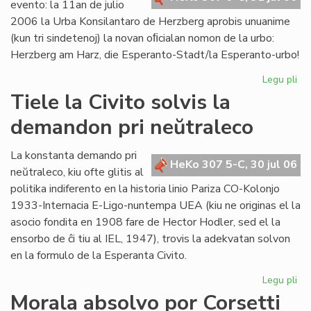
evento: la 11an de julio
2006 la Urba Konsilantaro de Herzberg aprobis unuanime
(kun tri sindetenoj) la novan oﬁcialan nomon de la urbo:
Herzberg am Harz, die Esperanto-Stadt/la Esperanto-urbo!
Legu pli
pri
Ĉu
Tiele la Civito solvis la
la
demandon pri neŭtraleco
Es
Ur
po
La konstanta demando pri
HeKo 307 5-C, 30 jul 06
ali
neŭtraleco, kiu ofte glitis al
al
politika indiferento en la historia linio Pariza CO-Kolonjo
la
1933-Internacia E-Ligo-nuntempa UEA (kiu ne originas el la
Pa
asocio fondita en 1908 fare de Hector Hodler, sed el la
ensorbo de ĉi tiu al IEL, 1947), trovis la adekvatan solvon
en la formulo de la Esperanta Civito.
Legu pli
pri
Tie
Morala absolvo por Corsetti
la