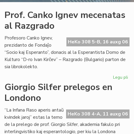
Prof. Canko Ignev mecenatas
al Razgrado
Profesoro Canko Ignev,
HeKo 308 5-B, 16 auxg 06
prezidanto de Fondaĵo
“Socio kaj Esperanto”, donacis al la Esperantista Domo de
Kulturo “D-ro Ivan Kirĉev” – Razgrado (Bulgario) parton de
sia librokolekto.
Legu pli
pri
Pro
Giorgio Silfer prelegos en
Ca
Londono
Ig
me
al
“La Infana Raso aperis antaŭ
HeKo 308 4-A, 11 auxg 06
Ra
kvindek jaroj” estas la temo
de la prelego de prof. Giorgio Silfer, akademia fakulo pri
interlingvistiko kaj esperantologio, per kiu la Londona