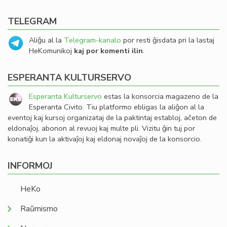
TELEGRAM
Aliĝu al la
Telegram-kanalo
por resti ĝisdata pri la lastaj
HeKomunikoj
kaj por komenti ilin
.
ESPERANTA KULTURSERVO
Esperanta Kulturservo
estas la konsorcia magazeno de la
Esperanta Civito. Tiu platformo ebligas la aliĝon al la
eventoj kaj kursoj organizataj de la paktintaj establoj, aĉeton de
eldonaĵoj, abonon al revuoj kaj multe pli. Vizitu ĝin tuj por
konatiĝi kun la aktivaĵoj kaj eldonaj novaĵoj de la konsorcio.
INFORMOJ
HeKo
Raŭmismo