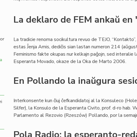
,
La deklaro de FEM ankaŭ en
por
La tradicie renoma socikultura revuo de TEJO, “Kontakto”,
estas Ĵenja Amis, dediĉis sian lastan numeron 214 (aŭgusto
Feminismo fakte okupas nur kelkajn paĝojn, sed interalie 
a
Esperanta Movado, okaze de la Oka de Marto 2006.
En Pollando la inaŭgura sesi
Interkonsente kun ĉiuj ĉefkandidatoj al la Konsuleco (Hole
ri
Silfer), la Konsulo de la Esperanta Civito, prof. d-ro hab.
Parlamento al Rezovio (Rzeszów) Pollando, por la sema
Pola Radio: la esperanto-red