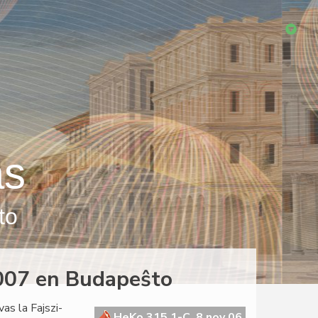
as
to
2007 en Budapeŝto
as la Fajszi-
HeKo 315 1-C, 8 nov 06