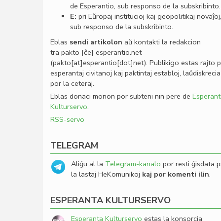
de Esperantio, sub responso de la subskribinto.
E:
pri Eŭropaj institucioj kaj geopolitikaj novaĵoj
sub responso de la subskribinto.
Eblas
sendi
artikolon
aŭ kontakti la redakcion
tra
pakto
[ĉe]
esperantio
.
net
(pakto[at]esperantio[dot]net)
. Publikigo estas rajto 
esperantaj civitanoj kaj paktintaj establoj, laŭdiskrecia
por la ceteraj.
Eblas donaci monon por subteni nin pere de
Esperant
Kulturservo
.
RSS-servo
TELEGRAM
Aliĝu al la
Telegram-kanalo
por resti ĝisdata p
la lastaj HeKomunikoj
kaj por komenti ilin
.
ESPERANTA KULTURSERVO
Esperanta Kulturservo
estas la konsorcia