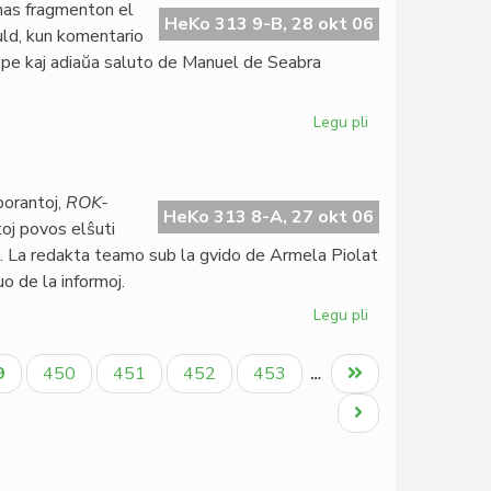
nas fragmenton el
kreskas
HeKo 313 9-B, 28 okt 06
ld, kun komentario
lippe kaj adiaŭa saluto de Manuel de Seabra
Legu pli
pri
Omaĝo
al
Auld
borantoj,
ROK-
en
HeKo 313 8-A, 27 okt 06
oj povos elŝuti
la
 La redakta teamo sub la gvido de Armela Piolat
oktobra
o de la informoj.
LF
Legu pli
pri
Rok-
Gazet'
tuala
Paĝo
Paĝo
Paĝo
Paĝo
Last
9
450
451
452
453
…
sin
ĝo
page
mortigis
Next
page