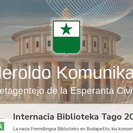
eroldo Komunik
etagentejo de la Esperanta Civi
Internacia Biblioteka Tago 
La nacia Fremdlingva Biblioteko en Budapeŝto, kiu konserv