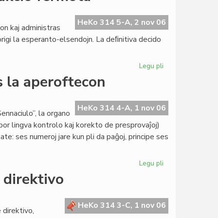
Pollando
la
inaŭgura
HeKo 314 5-A, 2 nov 06
on kaj administras
sesio
igi la esperanto-elsendojn. La deﬁnitiva decido
de
la
Parlamento
Legu pli
pri
Pola
s la aperoftecon
Radio:
la
esperanto-
HeKo 314 4-A, 1 nov 06
ennaciulo”, la organo
redakcio
or lingva kontrolo kaj korekto de presprovaĵoj)
fermota
e: ses numeroj jare kun pli da paĝoj, principe ses
Legu pli
pri
"Sennaciulo"
 direktivo
draste
reduktas
la
HeKo 314 3-C, 1 nov 06
 direktivo,
aperoftecon