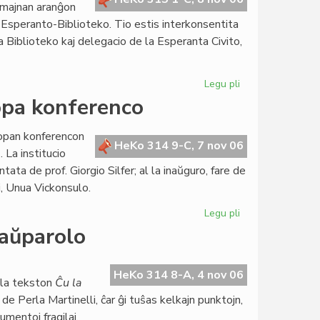
semajnan aranĝon
Esperanto-Biblioteko. Tio estis interkonsentita
a Biblioteko kaj delegacio de la Esperanta Civito,
Legu pli
pri
Internacia
opa konferenco
Biblioteka
Tago
ropan konferencon
2007
HeKo 314 9-C, 7 nov 06
 La institucio
en
ta de prof. Giorgio Silfer; al la inaŭguro, fare de
Budapeŝto
i, Unua Vickonsulo.
Legu pli
pri
LingvoTesta
taŭparolo
Sistemo
en
eŭropa
HeKo 314 8-A, 4 nov 06
 la tekston
Ĉu la
konferenco
 de Perla Martinelli, ĉar ĝi tuŝas kelkajn punktojn,
umentoj fragilaj.