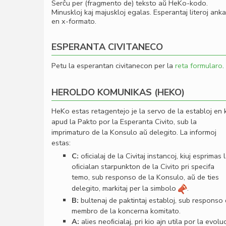
Serĉu per (fragmento de) teksto aŭ HeKo-kodo.
Minuskloj kaj majuskloj egalas. Esperantaj literoj ank
en x-formato.
ESPERANTA CIVITANECO
Petu la esperantan civitanecon per la
reta formularo
.
HEROLDO KOMUNIKAS (HEKO)
HeKo estas retagentejo je la servo de la establoj en 
apud la Pakto por la Esperanta Civito, sub la
imprimaturo de la Konsulo aŭ delegito. La informoj
estas:
C:
oﬁcialaj de la Civitaj instancoj, kiuj esprimas 
oﬁcialan starpunkton de la Civito pri specifa
temo, sub responso de la Konsulo, aŭ de ties
delegito, markitaj per la simbolo
.
B:
bultenaj de paktintaj establoj, sub responso
membro de la koncerna komitato.
A:
alies neoﬁcialaj, pri kio ajn utila por la evolu