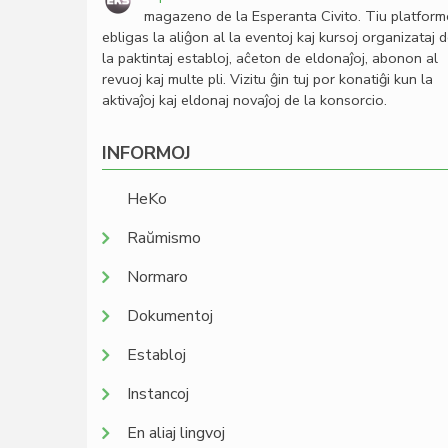
magazeno de la Esperanta Civito. Tiu platfor
ebligas la aliĝon al la eventoj kaj kursoj organizataj 
la paktintaj establoj, aĉeton de eldonaĵoj, abonon al
revuoj kaj multe pli. Vizitu ĝin tuj por konatiĝi kun la
aktivaĵoj kaj eldonaj novaĵoj de la konsorcio.
INFORMOJ
HeKo
Raŭmismo
Normaro
Dokumentoj
Establoj
Instancoj
En aliaj lingvoj