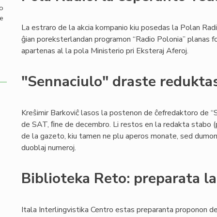
mo
de
La estraro de la akcia kompanio kiu posedas la Polan Radi
ĝian poreksterlandan programon “Radio Polonia” planas for
apartenas al la pola Ministerio pri Eksteraj Aferoj.
"Sennaciulo" draste redukta
Kreŝimir Barkoviĉ lasos la postenon de ĉefredaktoro de “S
de SAT, ﬁne de decembro. Li restos en la redakta stabo (p
de la gazeto, kiu tamen ne plu aperos monate, sed dumonat
duoblaj numeroj.
Biblioteka Reto: preparata la
Itala Interlingvistika Centro estas preparanta proponon de