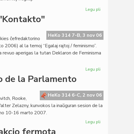
Legu pli
pri
Prezidanto
 "Kontakto"
Mattos
pri
la
HeKo 314 7-B, 3 nov 06
 kies ĉefredaktorino
Antaŭparolo
 2006) al la temoj “Egalaj rajtoj / feminismo”.
la revuo aperigas la tutan Deklaron de Feminisma
Legu pli
pri
La
o de la Parlamento
deklaro
de
FEM
HeKo 314 6-C, 2 nov 06
vitch, Rooke,
ankaŭ
 Walter Zelazny, kunvokos la inaŭguran sesion de la
en
jno 10-16 marto 2007.
"Kontakto"
Legu pli
pri
En
akcio fermota