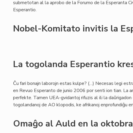
submetotan al la aprobo de la Forumo de la Esperanta Civ
Esperantio.
Nobel-Komitato invitis la E
La togolanda Esperantio kre
Ĉu fari bonajn laborojn estas kulpe? (…) Necesas legi es
en Revuo Esperanto de junio 2006 por senti ion tian. La 
perfekte. Tamen UEA-gvidantoj rifuzis al ili la daŭrigadon de
togolandanoj de AO klopodis, ke afrikanoj enprofundiĝu en
Omaĝo al Auld en la oktobra