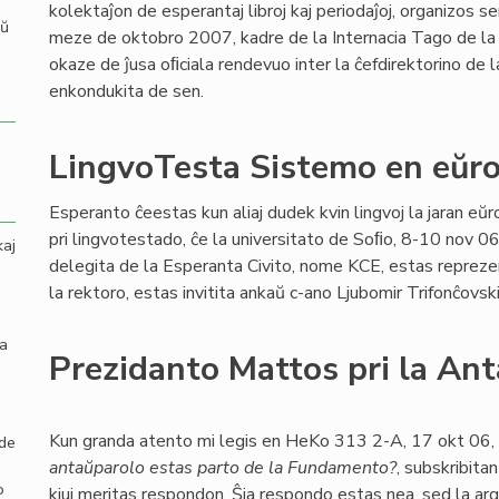
kolektaĵon de esperantaj libroj kaj periodaĵoj, organizos 
aŭ
meze de oktobro 2007, kadre de la Internacia Tago de la 
okaze de ĵusa oﬁciala rendevuo inter la ĉefdirektorino de l
enkondukita de sen.
LingvoTesta Sistemo en eŭr
Esperanto ĉeestas kun aliaj dudek kvin lingvoj la jaran eŭ
pri lingvotestado, ĉe la universitato de Soﬁo, 8-10 nov 06.
kaj
delegita de la Esperanta Civito, nome KCE, estas reprezenta
la rektoro, estas invitita ankaŭ c-ano Ljubomir Trifonĉovsk
la
Prezidanto Mattos pri la An
Kun granda atento mi legis en HeKo 313 2-A, 17 okt 06,
 de
antaŭparolo estas parto de la Fundamento?
, subskribitan
o
kiuj meritas respondon. Ŝia respondo estas nea, sed la arg