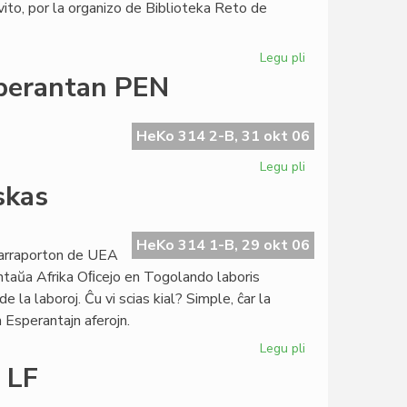
ito, por la organizo de Biblioteka Reto de
Legu pli
pri
Biblioteka
sperantan PEN
Reto:
preparata
la
HeKo 314 2-B, 31 okt 06
direktivo
Legu pli
pri
Nobel-
skas
Komitato
invitis
la
HeKo 314 1-B, 29 okt 06
trarraporton de UEA
Esperantan
antaŭa Afrika Oﬁcejo en Togolando laboris
PEN
 la laboroj. Ĉu vi scias kial? Simple, ĉar la
 Esperantajn aferojn.
Legu pli
pri
La
 LF
togolanda
Esperantio