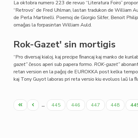
La oktobra numero 223 de revuo “Literatura Foiro” propo
“Retrovo” de Fred Uhlman, lastan tradukon de William Au
de Perla Martinelli. Poemoj de Giorgio Silfer, Benoit Phi
omaĝas la forpasintan William Auld.
Rok-Gazet' sin mortigis
“Pro diversaj kialoj, kaj precipe ﬁnancaj kaj manko de kunla
gazet”
ĉesos aperi sub papera formo.
ROK-gazet”
abonant
retan version en la paĝoj de EUROKKA post kelka tempo.
kaj Tony Guyot laboras pri reta versio kiu evoluos laŭ la ﬂu
Pagination
Unua
Antaŭa
Paĝo
Paĝo
Paĝo
Paĝo
Ak
445
446
447
448
44
…
paĝo
paĝo
pa