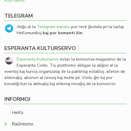
RSS-servo
TELEGRAM
Aliĝu al la
Telegram-kanalo
por resti ĝisdata pri la lastaj
HeKomunikoj
kaj por komenti ilin
.
ESPERANTA KULTURSERVO
Esperanta Kulturservo
estas la konsorcia magazeno de la
Esperanta Civito. Tiu platformo ebligas la aliĝon al la
eventoj kaj kursoj organizataj de la paktintaj establoj, aĉeton de
eldonaĵoj, abonon al revuoj kaj multe pli. Vizitu ĝin tuj por
konatiĝi kun la aktivaĵoj kaj eldonaj novaĵoj de la konsorcio.
INFORMOJ
HeKo
Raŭmismo