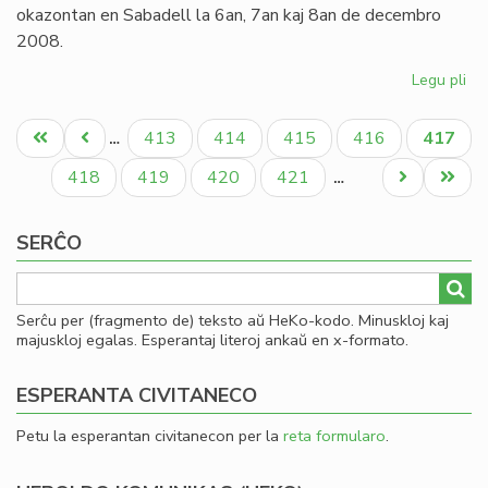
pr
okazontan en Sabadell la 6an, 7an kaj 8an de decembro
2008.
Legu pli
pri
Inv
Pagination
al
Unua
Antaŭa
Paĝo
Paĝo
Paĝo
Paĝo
Aktual
413
414
415
416
417
…
la
paĝo
paĝo
paĝo
Ka
Paĝo
Paĝo
Paĝo
Paĝo
Next
Last
418
419
420
421
…
Ko
page
page
de
SERĈO
Es
Serĉu per (fragmento de) teksto aŭ HeKo-kodo. Minuskloj kaj
majuskloj egalas. Esperantaj literoj ankaŭ en x-formato.
ESPERANTA CIVITANECO
Petu la esperantan civitanecon per la
reta formularo
.