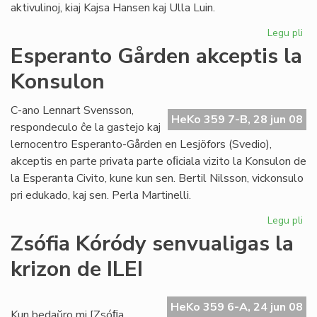
aktivulinoj, kiaj Kajsa Hansen kaj Ulla Luin.
Legu pli
pri
So
Esperanto Gården akceptis la
re
Konsulon
en
St
C-ano Lennart Svensson,
HeKo 359 7-B, 28 jun 08
respondeculo ĉe la gastejo kaj
lernocentro Esperanto-Gården en Lesjöfors (Svedio),
akceptis en parte privata parte oﬁciala vizito la Konsulon de
la Esperanta Civito, kune kun sen. Bertil Nilsson, vickonsulo
pri edukado, kaj sen. Perla Martinelli.
Legu pli
pri
Es
Zsófia Kóródy senvualigas la
Gå
krizon de ILEI
akc
la
Ko
HeKo 359 6-A, 24 jun 08
Kun bedaŭro mi [Zsóﬁa