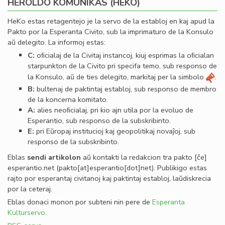
HEROLDO KOMUNIKAS (HEKO)
HeKo estas retagentejo je la servo de la establoj en kaj apud la
Pakto por la Esperanta Civito, sub la imprimaturo de la Konsulo
aŭ delegito. La informoj estas:
C:
oﬁcialaj de la Civitaj instancoj, kiuj esprimas la oﬁcialan
starpunkton de la Civito pri specifa temo, sub responso de
la Konsulo, aŭ de ties delegito, markitaj per la simbolo
.
B:
bultenaj de paktintaj establoj, sub responso de membro
de la koncerna komitato.
A:
alies neoﬁcialaj, pri kio ajn utila por la evoluo de
Esperantio, sub responso de la subskribinto.
E:
pri Eŭropaj institucioj kaj geopolitikaj novaĵoj, sub
responso de la subskribinto.
Eblas
sendi
artikolon
aŭ kontakti la redakcion tra
pakto
[ĉe]
esperantio
.
net
(pakto[at]esperantio[dot]net)
. Publikigo estas
rajto por esperantaj civitanoj kaj paktintaj establoj, laŭdiskrecia
por la ceteraj.
Eblas donaci monon por subteni nin pere de
Esperanta
Kulturservo
.