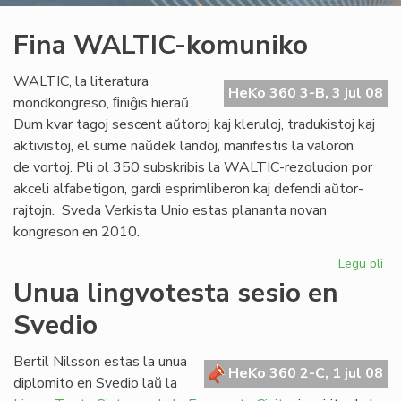
Fina WALTIC-komuniko
WALTIC, la literatura
HeKo 360 3-B, 3 jul 08
mondkongreso, ﬁniĝis hieraŭ.
Dum kvar tagoj sescent aŭtoroj kaj kleruloj, tradukistoj kaj
aktivistoj, el sume naŭdek landoj, manifestis la valoron
de vortoj. Pli ol 350 subskribis la WALTIC-rezolucion por
akceli alfabetigon, gardi esprimliberon kaj defendi aŭtor-
rajtojn. Sveda Verkista Unio estas plananta novan
kongreson en 2010.
Legu pli
pri
Fin
Unua lingvotesta sesio en
WA
Svedio
ko
Bertil Nilsson estas la unua
HeKo 360 2-C, 1 jul 08
diplomito en Svedio laŭ la