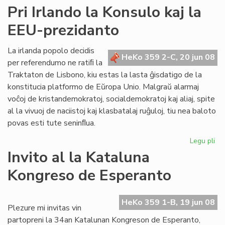
Ner
Pri Irlando la Konsulo kaj la
"sa
EEU-prezidanto
de
civ
kaj
La irlanda popolo decidis
HeKo 359 2-C, 20 jun 08
de
per referendumo ne ratiﬁ la
ne
Traktaton de Lisbono, kiu estas la lasta ĝisdatigo de la
konstitucia platformo de Eŭropa Unio. Malgraŭ alarmaj
voĉoj de kristandemokratoj, socialdemokratoj kaj aliaj, spite
al la vivuoj de naciistoj kaj klasbatalaj ruĝuloj, tiu nea baloto
povas esti tute seninﬂua.
Legu pli
pri
Pri
Invito al la Kataluna
Irl
Kongreso de Esperanto
la
Ko
kaj
HeKo 359 1-B, 19 jun 08
la
Plezure mi invitas vin
EE
partopreni la 34an Katalunan Kongreson de Esperanto,