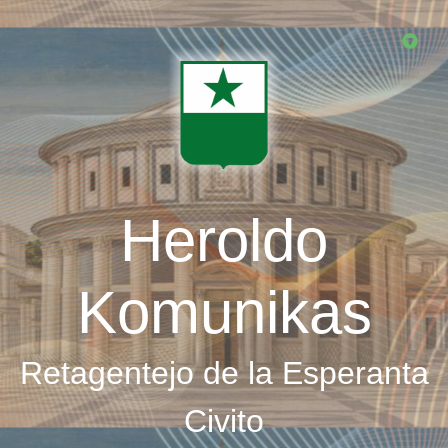
Skip
to
main
content
Heroldo
Komunikas
Retagentejo de la Esperanta
Civito