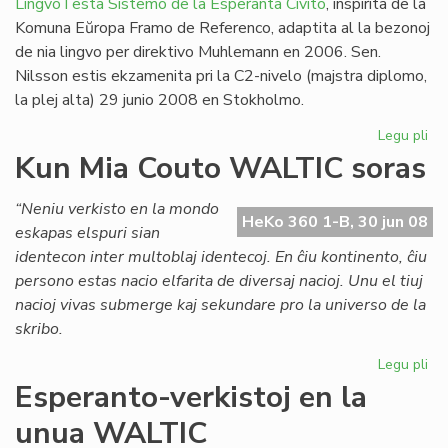
LingvoTesta Sistemo de la Esperanta Civito
, inspirita de la
Komuna Eŭropa Framo de Referenco, adaptita al la bezonoj
de nia lingvo per direktivo Muhlemann en 2006. Sen.
Nilsson estis ekzamenita pri la C2-nivelo (majstra diplomo,
la plej alta) 29 junio 2008 en Stokholmo.
Legu pli
pri
Un
Kun Mia Couto WALTIC soras
lin
ses
“Neniu verkisto en la mondo
en
HeKo 360 1-B, 30 jun 08
eskapas elspuri sian
Sv
identecon inter multoblaj identecoj. En ĉiu kontinento, ĉiu
persono estas nacio elfarita de diversaj nacioj. Unu el tiuj
nacioj vivas submerge kaj sekundare pro la universo de la
skribo.
Legu pli
pri
Ku
Esperanto-verkistoj en la
Mi
unua WALTIC
Co