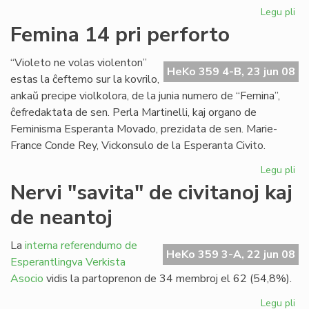
Legu pli
pri
Du
Femina 14 pri perforto
mil
viz
“Violeto ne volas violenton”
en
HeKo 359 4-B, 23 jun 08
estas la ĉeftemo sur la kovrilo,
nia
ankaŭ precipe violkolora, de la junia numero de “Femina”,
ret
ĉefredaktata de sen. Perla Martinelli, kaj organo de
Feminisma Esperanta Movado, prezidata de sen. Marie-
France Conde Rey, Vickonsulo de la Esperanta Civito.
Legu pli
pri
Fe
Nervi "savita" de civitanoj kaj
14
de neantoj
pri
per
La
interna referendumo de
HeKo 359 3-A, 22 jun 08
Esperantlingva Verkista
Asocio
vidis la partoprenon de 34 membroj el 62 (54,8%).
Legu pli
pri