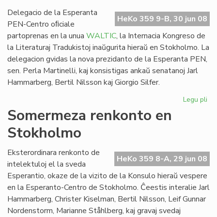
WA
so
Delegacio de la Esperanta
HeKo 359 9-B, 30 jun 08
PEN-Centro oﬁciale
partoprenas en la unua
WALTIC
, la Internacia Kongreso de
la Literaturaj Tradukistoj inaŭgurita hieraŭ en Stokholmo. La
delegacion gvidas la nova prezidanto de la Esperanta PEN,
sen. Perla Martinelli, kaj konsistigas ankaŭ senatanoj Jarl
Hammarberg, Bertil Nilsson kaj Giorgio Silfer.
Legu pli
pri
Es
Somermeza renkonto en
ver
Stokholmo
en
la
un
Eksterordinara renkonto de
HeKo 359 8-A, 29 jun 08
WA
intelektuloj el la sveda
Esperantio, okaze de la vizito de la Konsulo hieraŭ vespere
en la Esperanto-Centro de Stokholmo. Ĉeestis interalie Jarl
Hammarberg, Christer Kiselman, Bertil Nilsson, Leif Gunnar
Nordenstorm, Marianne Ståhlberg, kaj gravaj svedaj