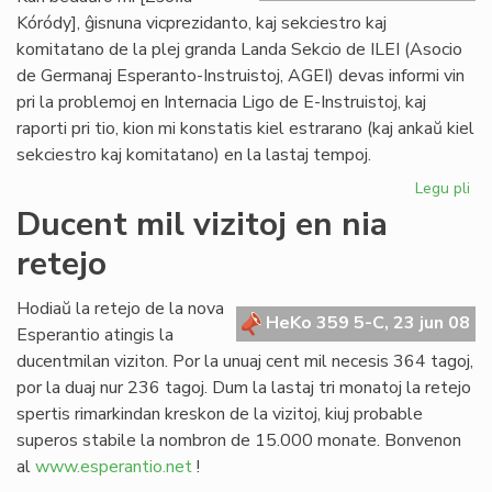
Kóródy], ĝisnuna vicprezidanto, kaj sekciestro kaj
komitatano de la plej granda Landa Sekcio de ILEI (Asocio
de Germanaj Esperanto-Instruistoj, AGEI) devas informi vin
pri la problemoj en Internacia Ligo de E-Instruistoj, kaj
raporti pri tio, kion mi konstatis kiel estrarano (kaj ankaŭ kiel
sekciestro kaj komitatano) en la lastaj tempoj.
Legu pli
pri
Zsó
Ducent mil vizitoj en nia
Kó
retejo
se
la
kri
Hodiaŭ la retejo de la nova
HeKo 359 5-C, 23 jun 08
de
Esperantio atingis la
ILE
ducentmilan viziton. Por la unuaj cent mil necesis 364 tagoj,
por la duaj nur 236 tagoj. Dum la lastaj tri monatoj la retejo
spertis rimarkindan kreskon de la vizitoj, kiuj probable
superos stabile la nombron de 15.000 monate. Bonvenon
al
www.esperantio.net
!