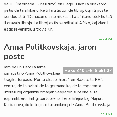
de IEI (Internacia E-Instituto) en Hago. Tiam la direktoro
petis de la afrikano, ke li faru liston de libroj, kiujn li poste
sendos al li. “Donacon oni ne rifuzas”. La afrikano elektis laŭ
li gravajn librojn. La libroj estis senditaj al Afriko, kaj kiam li
estis reveninta, li trovis ilin.
Legu pli
pri
Vul
Anna Politkovskaja, jaron
av
poste
pri
la
mo
Jam de unu jaro la fama
HeKo 340 2-B, 8 okt 07
po
ĵurnalistino Anna Politkovskaja
Afr
tragike forpasis. Por la okazo, hieraŭ en Bazelo la PEN-
centroj de la svisaj, de la germana kaj de la esperanta
literaturoj organizis omaĝan vesperon subtene al la
esprimlibero. Enl ĝi partoprenis Irena Breĵna kaj Majnat
Kurbanova, du koleginoj kaj amikinoj de Anna Politkovskaja.
Legu pli
pri