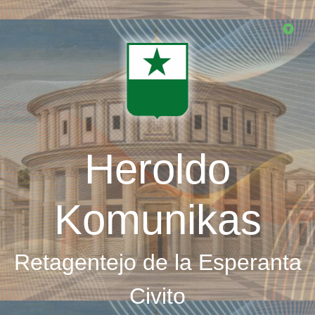
Skip
to
main
content
Heroldo
Komunikas
Retagentejo de la Esperanta
Civito