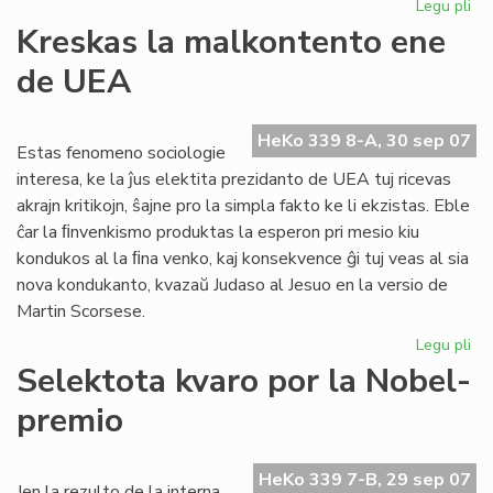
Legu pli
pri
Inv
Kreskas la malkontento ene
al
de UEA
CN
HeKo 339 8-A, 30 sep 07
Estas fenomeno sociologie
interesa, ke la ĵus elektita prezidanto de UEA tuj ricevas
akrajn kritikojn, ŝajne pro la simpla fakto ke li ekzistas. Eble
ĉar la ﬁnvenkismo produktas la esperon pri mesio kiu
kondukos al la ﬁna venko, kaj konsekvence ĝi tuj veas al sia
nova kondukanto, kvazaŭ Judaso al Jesuo en la versio de
Martin Scorsese.
Legu pli
pri
Kr
Selektota kvaro por la Nobel-
la
premio
ma
en
de
HeKo 339 7-B, 29 sep 07
UE
Jen la rezulto de la interna