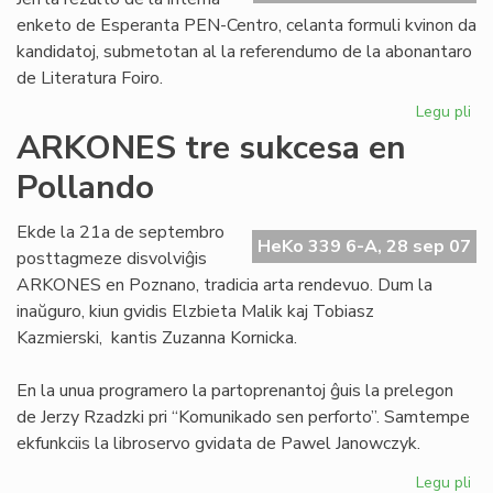
enketo de Esperanta PEN-Centro, celanta formuli kvinon da
kandidatoj, submetotan al la referendumo de la abonantaro
de Literatura Foiro.
Legu pli
pri
Se
ARKONES tre sukcesa en
kv
Pollando
po
la
No
Ekde la 21a de septembro
HeKo 339 6-A, 28 sep 07
pr
posttagmeze disvolviĝis
ARKONES en Poznano, tradicia arta rendevuo. Dum la
inaŭguro, kiun gvidis Elzbieta Malik kaj Tobiasz
Kazmierski, kantis Zuzanna Kornicka.
En la unua programero la partoprenantoj ĝuis la prelegon
de Jerzy Rzadzki pri “Komunikado sen perforto”. Samtempe
ekfunkciis la libroservo gvidata de Pawel Janowczyk.
Legu pli
pri