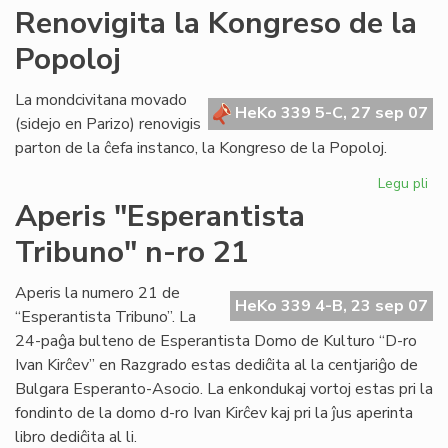
AR
Renovigita la Kongreso de la
tre
Popoloj
su
en
Po
La mondcivitana movado
HeKo 339 5-C, 27 sep 07
(sidejo en Parizo) renovigis
parton de la ĉefa instanco, la Kongreso de la Popoloj.
Legu pli
pri
Re
Aperis "Esperantista
la
Tribuno" n-ro 21
Ko
de
la
Aperis la numero 21 de
HeKo 339 4-B, 23 sep 07
Po
“Esperantista Tribuno”. La
24-paĝa bulteno de Esperantista Domo de Kulturo “D-ro
Ivan Kirĉev” en Razgrado estas dediĉita al la centjariĝo de
Bulgara Esperanto-Asocio. La enkondukaj vortoj estas pri la
fondinto de la domo d-ro Ivan Kirĉev kaj pri la ĵus aperinta
libro dediĉita al li.