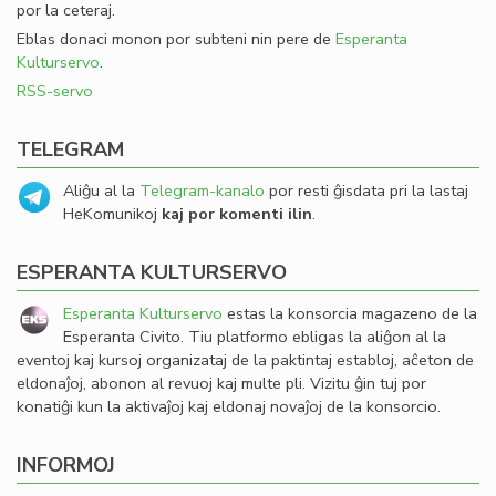
por la ceteraj.
Eblas donaci monon por subteni nin pere de
Esperanta
Kulturservo
.
RSS-servo
TELEGRAM
Aliĝu al la
Telegram-kanalo
por resti ĝisdata pri la lastaj
HeKomunikoj
kaj por komenti ilin
.
ESPERANTA KULTURSERVO
Esperanta Kulturservo
estas la konsorcia magazeno de la
Esperanta Civito. Tiu platformo ebligas la aliĝon al la
eventoj kaj kursoj organizataj de la paktintaj establoj, aĉeton de
eldonaĵoj, abonon al revuoj kaj multe pli. Vizitu ĝin tuj por
konatiĝi kun la aktivaĵoj kaj eldonaj novaĵoj de la konsorcio.
INFORMOJ