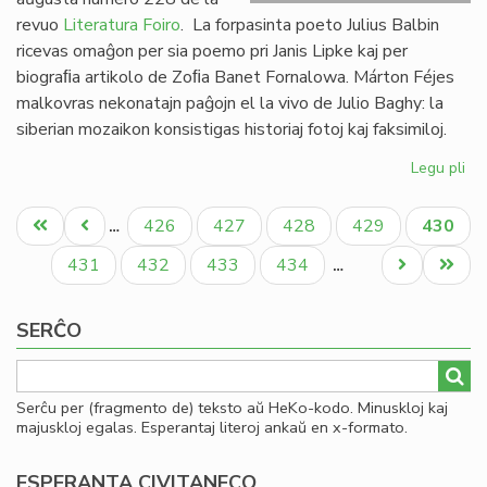
revuo
Literatura Foiro
. La forpasinta poeto Julius Balbin
ricevas omaĝon per sia poemo pri Janis Lipke kaj per
biograﬁa artikolo de Zoﬁa Banet Fornalowa. Márton Féjes
malkovras nekonatajn paĝojn el la vivo de Julio Baghy: la
siberian mozaikon konsistigas historiaj fotoj kaj faksimiloj.
Legu pli
pri
Lit
Pagination
Foi
Unua
Antaŭa
Paĝo
Paĝo
Paĝo
Paĝo
Aktual
426
427
428
429
430
…
22
paĝo
paĝo
paĝo
en
Paĝo
Paĝo
Paĝo
Paĝo
Next
Last
431
432
433
434
…
bu
page
page
SERĈO
Serĉu per (fragmento de) teksto aŭ HeKo-kodo. Minuskloj kaj
majuskloj egalas. Esperantaj literoj ankaŭ en x-formato.
ESPERANTA CIVITANECO