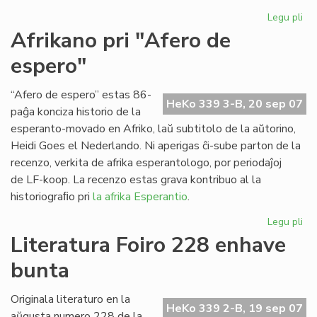
Legu pli
pri
Ap
Afrikano pri "Afero de
"Es
espero"
Tr
n-
ro
“Afero de espero” estas 86-
HeKo 339 3-B, 20 sep 07
21
paĝa konciza historio de la
esperanto-movado en Afriko, laŭ subtitolo de la aŭtorino,
Heidi Goes el Nederlando. Ni aperigas ĉi-sube parton de la
recenzo, verkita de afrika esperantologo, por periodaĵoj
de LF-koop. La recenzo estas grava kontribuo al la
historiograﬁo pri
la afrika Esperantio
.
Legu pli
pri
Af
Literatura Foiro 228 enhave
pri
bunta
"A
de
es
Originala literaturo en la
HeKo 339 2-B, 19 sep 07
aŭgusta numero 228 de la