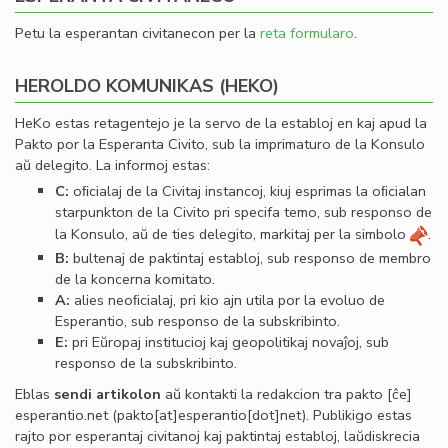
Petu la esperantan civitanecon per la
reta formularo
.
HEROLDO KOMUNIKAS (HEKO)
HeKo estas retagentejo je la servo de la establoj en kaj apud la
Pakto por la Esperanta Civito, sub la imprimaturo de la Konsulo
aŭ delegito. La informoj estas:
C:
oﬁcialaj de la Civitaj instancoj, kiuj esprimas la oﬁcialan
starpunkton de la Civito pri specifa temo, sub responso de
la Konsulo, aŭ de ties delegito, markitaj per la simbolo
.
B:
bultenaj de paktintaj establoj, sub responso de membro
de la koncerna komitato.
A:
alies neoﬁcialaj, pri kio ajn utila por la evoluo de
Esperantio, sub responso de la subskribinto.
E:
pri Eŭropaj institucioj kaj geopolitikaj novaĵoj, sub
responso de la subskribinto.
Eblas
sendi
artikolon
aŭ kontakti la redakcion tra
pakto
[ĉe]
esperantio
.
net
(pakto[at]esperantio[dot]net)
. Publikigo estas
rajto por esperantaj civitanoj kaj paktintaj establoj, laŭdiskrecia