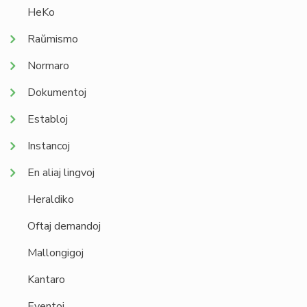
HeKo
Raŭmismo
Normaro
Dokumentoj
Establoj
Instancoj
En aliaj lingvoj
Heraldiko
Oftaj demandoj
Mallongigoj
Kantaro
Eventoj