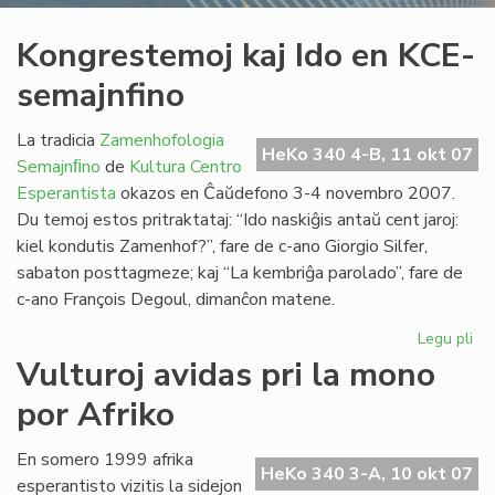
Kongrestemoj kaj Ido en KCE-
semajnfino
La tradicia
Zamenhofologia
HeKo 340 4-B, 11 okt 07
Semajnﬁno
de
Kultura Centro
Esperantista
okazos en Ĉaŭdefono 3-4 novembro 2007.
Du temoj estos pritraktataj: “Ido naskiĝis antaŭ cent jaroj:
kiel kondutis Zamenhof?”, fare de c-ano Giorgio Silfer,
sabaton posttagmeze; kaj “La kembriĝa parolado”, fare de
c-ano François Degoul, dimanĉon matene.
Legu pli
pri
Ko
Vulturoj avidas pri la mono
kaj
por Afriko
Ido
en
KC
En somero 1999 afrika
HeKo 340 3-A, 10 okt 07
se
esperantisto vizitis la sidejon