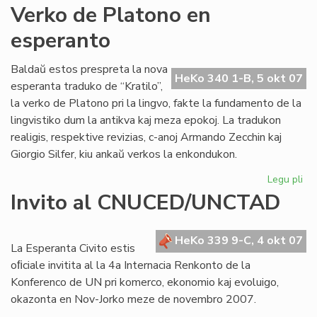
An
Verko de Platono en
Pol
esperanto
jar
po
Baldaŭ estos prespreta la nova
HeKo 340 1-B, 5 okt 07
esperanta traduko de “Kratilo”,
la verko de Platono pri la lingvo, fakte la fundamento de la
lingvistiko dum la antikva kaj meza epokoj. La tradukon
realigis, respektive revizias, c-anoj Armando Zecchin kaj
Giorgio Silfer, kiu ankaŭ verkos la enkondukon.
Legu pli
pri
Ve
Invito al CNUCED/UNCTAD
de
Pl
en
HeKo 339 9-C, 4 okt 07
La Esperanta Civito estis
es
oﬁciale invitita al la 4a Internacia Renkonto de la
Konferenco de UN pri komerco, ekonomio kaj evoluigo,
okazonta en Nov-Jorko meze de novembro 2007.