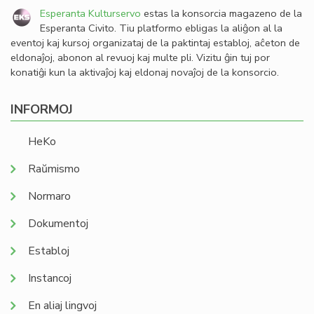
Esperanta Kulturservo
estas la konsorcia magazeno de la
Esperanta Civito. Tiu platformo ebligas la aliĝon al la
eventoj kaj kursoj organizataj de la paktintaj establoj, aĉeton de
eldonaĵoj, abonon al revuoj kaj multe pli. Vizitu ĝin tuj por
konatiĝi kun la aktivaĵoj kaj eldonaj novaĵoj de la konsorcio.
INFORMOJ
HeKo
Raŭmismo
Normaro
Dokumentoj
Establoj
Instancoj
En aliaj lingvoj