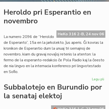
Heroldo pri Esperantio en
novembro
HeKo 316 2-B, 24 nov 06
La numero 2096 de “Heroldo
de Esperanto”, 15a en la jarkolekto, ĵus aperis. Ĝi kovras la
kronikon de Esperantio dum la unuaj tri semajnoj de
novembro, kiam du gravaj novaĵoj retenis la atenton: la
fermo de la esperanto-redakcio ĉe Pola Radio kaj la ĉeesto
de nia lingvo en la internacia konferenco pri lingvotestado
en Soﬁo.
Legu pli
pri
He
Subbalotejo en Burundio por
pri
la senataj elektoj
Es
en
no