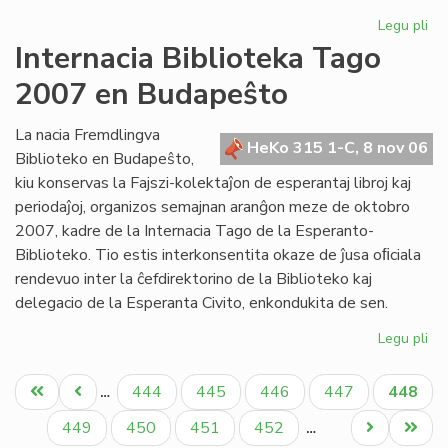
Legu pli
pri
His
Internacia Biblioteka Tago
si
2007 en Budapeŝto
ok
de
la
La nacia Fremdlingva
HeKo 315 1-C, 8 nov 06
bu
Biblioteko en Budapeŝto,
jub
kiu konservas la Fajszi-kolektaĵon de esperantaj libroj kaj
periodaĵoj, organizos semajnan aranĝon meze de oktobro
2007, kadre de la Internacia Tago de la Esperanto-
Biblioteko. Tio estis interkonsentita okaze de ĵusa oﬁciala
rendevuo inter la ĉefdirektorino de la Biblioteko kaj
delegacio de la Esperanta Civito, enkondukita de sen.
Legu pli
pri
Int
Pagination
Bib
Unua
Antaŭa
Paĝo
Paĝo
Paĝo
Paĝo
Aktual
444
445
446
447
448
…
Ta
paĝo
paĝo
paĝo
20
Paĝo
Paĝo
Paĝo
Paĝo
Next
Last
449
450
451
452
…
en