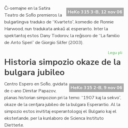
pri
kaj
Ĉi-semajne en la Satira
HeKo 315 3-B, 12 nov 06
soc
Teatro de Soﬁo premieros la
bulgarlingva traduko de “Kvarteto”, komedio de Ronnie
Harwood, nun tradukata ankaŭ al esperanto. Inter la
spektantoj estos Dany Todorov, la reĝisoro de “La familio
de Anto Speri” de Giorgio Silfer (2003).
Legu pli
pri
Sta
Historia simpozio okaze de la
en
bulgara jubileo
Sof
la
pr
Centro Espero en Soﬁo, gvidata
HeKo 315 2-B, 9 nov 06
de
de c-ano Dimitar Papazov,
"Kv
planas historian simpozion pri la temo: “1907 kaj la sekvo”,
okaze de la centjara jubileo de la bulgara Esperantio. Al la
simpozio estos invititaj esperantologoj el Bulgario kaj el
eksterlande, per la kunlaboro de Scienca Instituto
Dietterle.