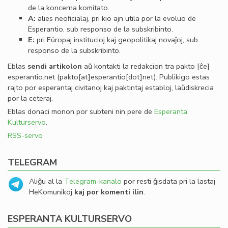
de la koncerna komitato.
A:
alies neoﬁcialaj, pri kio ajn utila por la evoluo de
Esperantio, sub responso de la subskribinto.
E:
pri Eŭropaj institucioj kaj geopolitikaj novaĵoj, sub
responso de la subskribinto.
Eblas
sendi
artikolon
aŭ kontakti la redakcion tra
pakto
[ĉe]
esperantio
.
net
(pakto[at]esperantio[dot]net)
. Publikigo estas
rajto por esperantaj civitanoj kaj paktintaj establoj, laŭdiskrecia
por la ceteraj.
Eblas donaci monon por subteni nin pere de
Esperanta
Kulturservo
.
RSS-servo
TELEGRAM
Aliĝu al la
Telegram-kanalo
por resti ĝisdata pri la lastaj
HeKomunikoj
kaj por komenti ilin
.
ESPERANTA KULTURSERVO