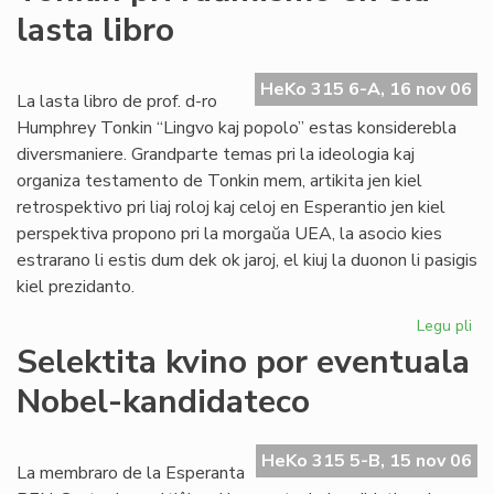
po
lasta libro
"L
Ve
de
HeKo 315 6-A, 16 nov 06
la
La lasta libro de prof. d-ro
Jar
Humphrey Tonkin “Lingvo kaj popolo” estas konsiderebla
20
diversmaniere. Grandparte temas pri la ideologia kaj
organiza testamento de Tonkin mem, artikita jen kiel
retrospektivo pri liaj roloj kaj celoj en Esperantio jen kiel
perspektiva propono pri la morgaŭa UEA, la asocio kies
estrarano li estis dum dek ok jaroj, el kiuj la duonon li pasigis
kiel prezidanto.
Legu pli
pri
To
Selektita kvino por eventuala
pri
Nobel-kandidateco
ra
en
sia
HeKo 315 5-B, 15 nov 06
las
La membraro de la Esperanta
lib