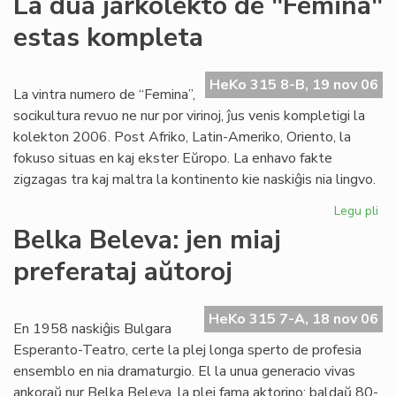
La dua jarkolekto de "Femina"
Ko
estas kompleta
no
du
las
HeKo 315 8-B, 19 nov 06
LK
La vintra numero de “Femina”,
an
socikultura revuo ne nur por virinoj, ĵus venis kompletigi la
kolekton 2006. Post Afriko, Latin-Ameriko, Oriento, la
fokuso situas en kaj ekster Eŭropo. La enhavo fakte
zigzagas tra kaj maltra la kontinento kie naskiĝis nia lingvo.
Legu pli
pri
La
Belka Beleva: jen miaj
du
preferataj aŭtoroj
jar
de
"F
HeKo 315 7-A, 18 nov 06
es
En 1958 naskiĝis Bulgara
ko
Esperanto-Teatro, certe la plej longa sperto de profesia
ensemblo en nia dramaturgio. El la unua generacio vivas
ankoraŭ nur Belka Beleva, la plej fama aktorino: baldaŭ 80-