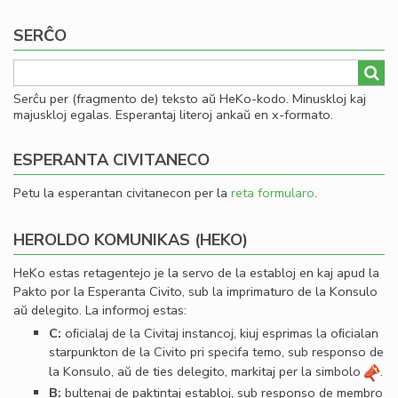
page
page
Bu
SERĈO
Serĉu per (fragmento de) teksto aŭ HeKo-kodo. Minuskloj kaj
majuskloj egalas. Esperantaj literoj ankaŭ en x-formato.
ESPERANTA CIVITANECO
Petu la esperantan civitanecon per la
reta formularo
.
HEROLDO KOMUNIKAS (HEKO)
HeKo estas retagentejo je la servo de la establoj en kaj apud la
Pakto por la Esperanta Civito, sub la imprimaturo de la Konsulo
aŭ delegito. La informoj estas:
C:
oﬁcialaj de la Civitaj instancoj, kiuj esprimas la oﬁcialan
starpunkton de la Civito pri specifa temo, sub responso de
la Konsulo, aŭ de ties delegito, markitaj per la simbolo
.
B:
bultenaj de paktintaj establoj, sub responso de membro