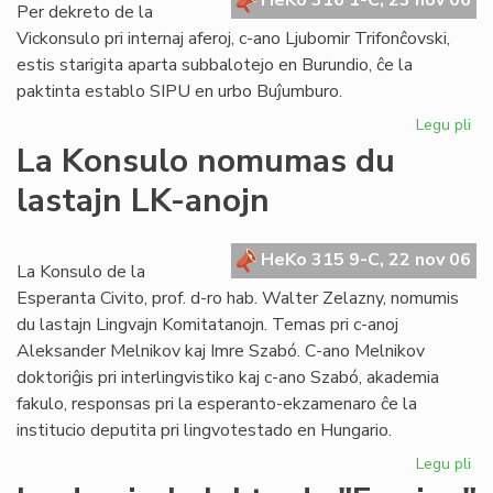
HeKo 316 1-C, 23 nov 06
Per dekreto de la
Vickonsulo pri internaj aferoj, c-ano Ljubomir Trifonĉovski,
estis starigita aparta subbalotejo en Burundio, ĉe la
paktinta establo SIPU en urbo Buĵumburo.
Legu pli
pri
Su
La Konsulo nomumas du
en
lastajn LK-anojn
Bu
po
la
HeKo 315 9-C, 22 nov 06
se
La Konsulo de la
ele
Esperanta Civito, prof. d-ro hab. Walter Zelazny, nomumis
du lastajn Lingvajn Komitatanojn. Temas pri c-anoj
Aleksander Melnikov kaj Imre Szabó. C-ano Melnikov
doktoriĝis pri interlingvistiko kaj c-ano Szabó, akademia
fakulo, responsas pri la esperanto-ekzamenaro ĉe la
institucio deputita pri lingvotestado en Hungario.
Legu pli
pri
La