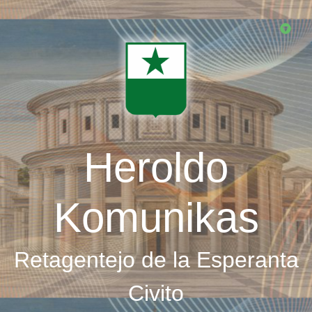
Skip
to
main
content
Heroldo
Komunikas
Retagentejo de la Esperanta
Civito