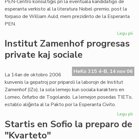
PEN-Centro konsultiĝis pri la eventuala kandidatigo de
esperanta verkisto al la literatura Nobel-premio, post la
forpaso de William Auld, mem prezidinto de la Esperanta
PEN.
Legu pli
pri
Sel
Institut Zamenhof progresas
kvi
private kaj sociale
po
ev
No
HeKo 315 4-B, 14 nov 06
ka
La 14an de oktobro 2006
kunvenis la gepatroj por priparoli la laborojn de Institut
Zamenhof (IZo), la sola lernejo kun sociala karaktero en
Lomeo, ĉefurbo de Togolando. La lernejon posedas TIETo,
establo aliĝinta al la Pakto por la Esperanta Civito.
Legu pli
pri
Ins
Startis en Sofio la preparo de
Za
"Kvarteto"
pr