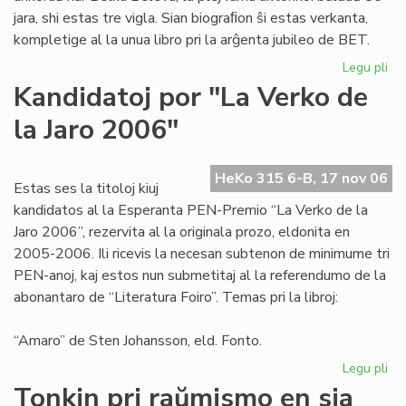
jara, shi estas tre vigla. Sian biograﬁon ŝi estas verkanta,
kompletige al la unua libro pri la arĝenta jubileo de BET.
Legu pli
pri
Be
Kandidatoj por "La Verko de
Be
la Jaro 2006"
jen
mia
pre
HeKo 315 6-B, 17 nov 06
aŭt
Estas ses la titoloj kiuj
kandidatos al la Esperanta PEN-Premio “La Verko de la
Jaro 2006”, rezervita al la originala prozo, eldonita en
2005-2006. Ili ricevis la necesan subtenon de minimume tri
PEN-anoj, kaj estos nun submetitaj al la referendumo de la
abonantaro de “Literatura Foiro”. Temas pri la libroj:
“Amaro” de Sten Johansson, eld. Fonto.
Legu pli
pri
Ka
Tonkin pri raŭmismo en sia