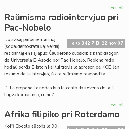
Legu pli
pri
He
Raŭmisma radiointervjuo pri
de
Pac-Nobelo
Es
15
Du svisaj parlamentaninoj
HeKo 342 7-B, 22 nov 07
(socialdemokrata kaj verda)
rezidantaj en kaj apud Ĉaŭdefono subskribis kandidatigon
de Universala E-Asocio por Pac-Nobelo. Regiona radio
hodiaŭ serĉis E-istojn kaj tuj trovis la adreson de KCE. Jen
resumo de la intervjuo, fakte raŭmisme respondita.
D: La propono koincidas kun la centa datreveno de la E-
lingva komunumo, ĉu ne?
Legu pli
pri
Ra
Afrika filipiko pri Roterdamo
rad
pri
Koﬃ Gbeglo aŭtoris la 90-