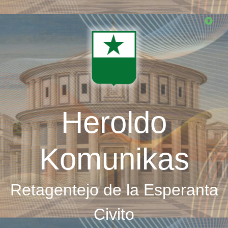
Skip
to
main
content
Heroldo
Komunikas
Retagentejo de la Esperanta
Civito