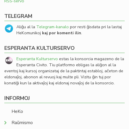
RSS-servo
TELEGRAM
Aliĝu al la
Telegram-kanalo
por resti ĝisdata pri la lastaj
HeKomunikoj
kaj por komenti ilin
.
ESPERANTA KULTURSERVO
Esperanta Kulturservo
estas la konsorcia magazeno de la
Esperanta Civito. Tiu platformo ebligas la aliĝon al la
eventoj kaj kursoj organizataj de la paktintaj establoj, aĉeton de
eldonaĵoj, abonon al revuoj kaj multe pli. Vizitu ĝin tuj por
konatiĝi kun la aktivaĵoj kaj eldonaj novaĵoj de la konsorcio.
INFORMOJ
HeKo
Raŭmismo