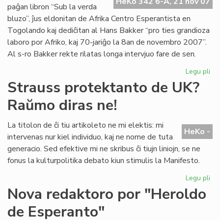
Pa
HeKo 342 6-A, 21 nov 07
paĝan libron “Sub la verda
No
bluzo”, ĵus eldonitan de Afrika Centro Esperantista en
Togolando kaj dediĉitan al Hans Bakker “pro ties grandioza
laboro por Afriko, kaj 70-jariĝo la 8an de novembro 2007”.
Al s-ro Bakker rekte rilatas longa intervjuo fare de sen.
Legu pli
pri
Afr
Strauss protektanto de UK?
fil
Raŭmo diras ne!
pri
Ro
La titolon de ĉi tiu artikoleto ne mi elektis: mi
HeKo -
intervenas nur kiel individuo, kaj ne nome de tuta
generacio. Sed efektive mi ne skribus ĉi tiujn liniojn, se ne
fonus la kulturpolitika debato kiun stimulis la Manifesto.
Legu pli
pri
St
Nova redaktoro por "Heroldo
pr
de Esperanto"
de
UK