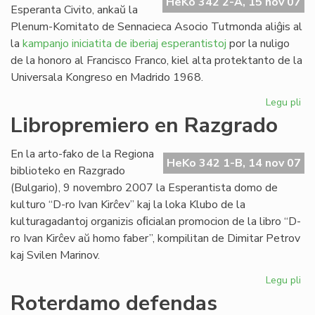
HeKo 342 2-A, 15 nov 07
Esperanta Civito, ankaŭ la
Plenum-Komitato de Sennacieca Asocio Tutmonda aliĝis al
la
kampanjo iniciatita de iberiaj esperantistoj
por la nuligo
de la honoro al Francisco Franco, kiel alta protektanto de la
Universala Kongreso en Madrido 1968.
Legu pli
pri
SA
Libropremiero en Razgrado
pr
pri
En la arto-fako de la Regiona
Fra
HeKo 342 1-B, 14 nov 07
biblioteko en Razgrado
Fr
(Bulgario), 9 novembro 2007 la Esperantista domo de
kulturo “D-ro Ivan Kirĉev” kaj la loka Klubo de la
kulturagadantoj organizis oﬁcialan promocion de la libro “D-
ro Ivan Kirĉev aŭ homo faber”, kompilitan de Dimitar Petrov
kaj Svilen Marinov.
Legu pli
pri
Li
Roterdamo defendas
en