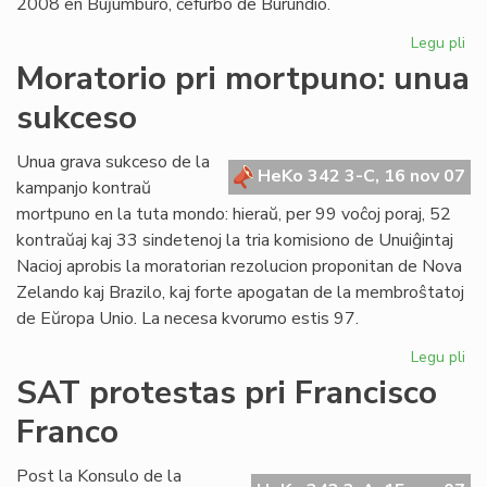
2008 en Buĵumburo, ĉefurbo de Burundio.
Legu pli
pri
No
Moratorio pri mortpuno: unua
da
sukceso
po
Af
en
Unua grava sukceso de la
HeKo 342 3-C, 16 nov 07
Bu
kampanjo kontraŭ
mortpuno en la tuta mondo: hieraŭ, per 99 voĉoj poraj, 52
kontraŭaj kaj 33 sindetenoj la tria komisiono de Unuiĝintaj
Nacioj aprobis la moratorian rezolucion proponitan de Nova
Zelando kaj Brazilo, kaj forte apogatan de la membroŝtatoj
de Eŭropa Unio. La necesa kvorumo estis 97.
Legu pli
pri
Mo
SAT protestas pri Francisco
pri
Franco
mo
un
su
Post la Konsulo de la