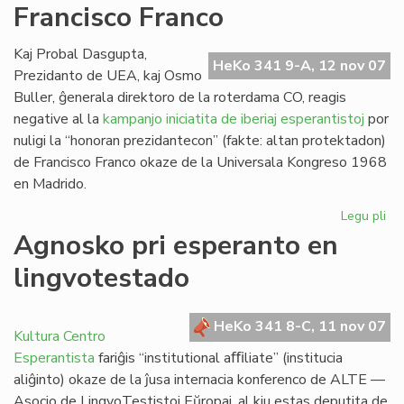
Francisco Franco
Ra
Kaj Probal Dasgupta,
HeKo 341 9-A, 12 nov 07
Prezidanto de UEA, kaj Osmo
Buller, ĝenerala direktoro de la roterdama CO, reagis
negative al la
kampanjo iniciatita de iberiaj esperantistoj
por
nuligi la “honoran prezidantecon” (fakte: altan protektadon)
de Francisco Franco okaze de la Universala Kongreso 1968
en Madrido.
Legu pli
pri
Ro
Agnosko pri esperanto en
de
lingvotestado
Fra
Fr
HeKo 341 8-C, 11 nov 07
Kultura Centro
Esperantista
fariĝis “institutional aﬃliate” (institucia
aliĝinto) okaze de la ĵusa internacia konferenco de ALTE —
Asocio de LingvoTestistoj Eŭropaj, al kiu estas deputita de