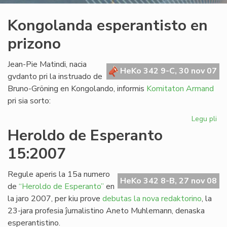
Kongolanda esperantisto en
prizono
Jean-Pie Matindi, nacia
HeKo 342 9-C, 30 nov 07
gvdanto pri la instruado de
Bruno-Gröning en Kongolando, informis
Komitaton Armand
pri sia sorto:
Legu pli
pri
Ko
Heroldo de Esperanto
esp
15:2007
en
pr
Regule aperis la 15a numero
HeKo 342 8-B, 27 nov 08
de
“Heroldo de Esperanto”
en
la jaro 2007, per kiu prove
debutas la nova redaktorino
, la
23-jara profesia ĵurnalistino Aneto Muhlemann, denaska
esperantistino.