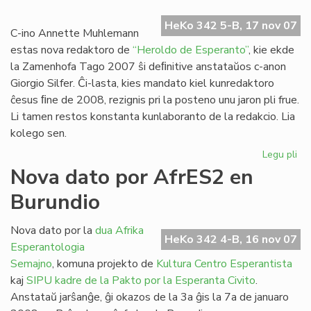
Ra
HeKo 342 5-B, 17 nov 07
dir
C-ino Annette Muhlemann
ne!
estas nova redaktoro de
“Heroldo de Esperanto”
, kie ekde
la Zamenhofa Tago 2007 ŝi deﬁnitive anstataŭos c-anon
Giorgio Silfer. Ĉi-lasta, kies mandato kiel kunredaktoro
ĉesus ﬁne de 2008, rezignis pri la posteno unu jaron pli frue.
Li tamen restos konstanta kunlaboranto de la redakcio. Lia
kolego sen.
Legu pli
pri
No
Nova dato por AfrES2 en
re
Burundio
po
"H
de
Nova dato por la
dua Afrika
HeKo 342 4-B, 16 nov 07
Es
Esperantologia
Semajno
, komuna projekto de
Kultura Centro Esperantista
kaj
SIPU
kadre de la Pakto por la Esperanta Civito
.
Anstataŭ jarŝanĝe, ĝi okazos de la 3a ĝis la 7a de januaro