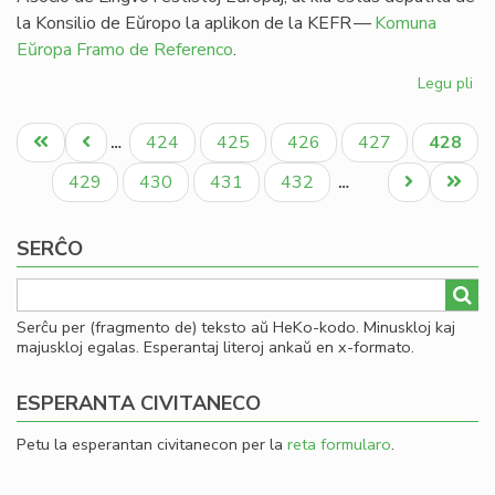
la Konsilio de Eŭropo la aplikon de la KEFR —
Komuna
Eŭropa Framo de Referenco
.
Legu pli
pri
Ag
Pagination
pri
Unua
Antaŭa
Paĝo
Paĝo
Paĝo
Paĝo
Aktual
424
425
426
427
428
…
es
paĝo
paĝo
paĝo
en
Paĝo
Paĝo
Paĝo
Paĝo
Next
Last
429
430
431
432
…
li
page
page
SERĈO
Serĉu per (fragmento de) teksto aŭ HeKo-kodo. Minuskloj kaj
majuskloj egalas. Esperantaj literoj ankaŭ en x-formato.
ESPERANTA CIVITANECO
Petu la esperantan civitanecon per la
reta formularo
.