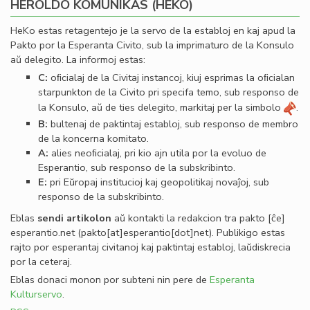
HEROLDO KOMUNIKAS (HEKO)
HeKo estas retagentejo je la servo de la establoj en kaj apud la
Pakto por la Esperanta Civito, sub la imprimaturo de la Konsulo
aŭ delegito. La informoj estas:
C:
oﬁcialaj de la Civitaj instancoj, kiuj esprimas la oﬁcialan
starpunkton de la Civito pri specifa temo, sub responso de
la Konsulo, aŭ de ties delegito, markitaj per la simbolo
.
B:
bultenaj de paktintaj establoj, sub responso de membro
de la koncerna komitato.
A:
alies neoﬁcialaj, pri kio ajn utila por la evoluo de
Esperantio, sub responso de la subskribinto.
E:
pri Eŭropaj institucioj kaj geopolitikaj novaĵoj, sub
responso de la subskribinto.
Eblas
sendi
artikolon
aŭ kontakti la redakcion tra
pakto
[ĉe]
esperantio
.
net
(pakto[at]esperantio[dot]net)
. Publikigo estas
rajto por esperantaj civitanoj kaj paktintaj establoj, laŭdiskrecia
por la ceteraj.
Eblas donaci monon por subteni nin pere de
Esperanta
Kulturservo
.