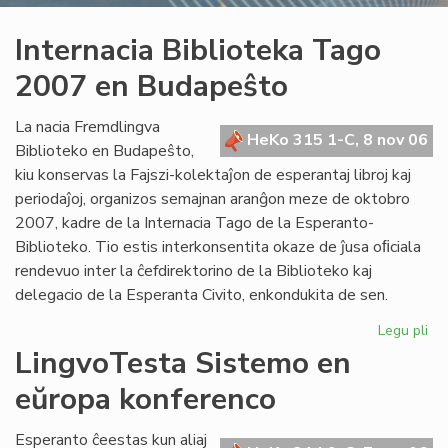
Internacia Biblioteka Tago
2007 en Budapeŝto
La nacia Fremdlingva
HeKo 315 1-C, 8 nov 06
Biblioteko en Budapeŝto,
kiu konservas la Fajszi-kolektaĵon de esperantaj libroj kaj
periodaĵoj, organizos semajnan aranĝon meze de oktobro
2007, kadre de la Internacia Tago de la Esperanto-
Biblioteko. Tio estis interkonsentita okaze de ĵusa oﬁciala
rendevuo inter la ĉefdirektorino de la Biblioteko kaj
delegacio de la Esperanta Civito, enkondukita de sen.
Legu pli
pri
Int
LingvoTesta Sistemo en
Bib
eŭropa konferenco
Ta
20
en
Esperanto ĉeestas kun aliaj