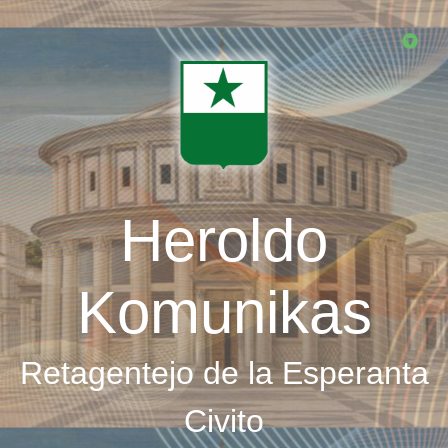
Skip
to
main
content
Heroldo
Komunikas
Retagentejo de la Esperanta
Civito