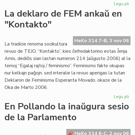
Legu pli
pri
Pr
La deklaro de FEM ankaŭ en
Ma
"Kontakto"
pri
la
An
HeKo 314 7-B, 3 nov 06
La tradicie renoma socikultura
revuo de TEJO, “Kontakto”, kies ĉefredaktorino estas Ĵenja
Amis, dediĉis sian lastan numeron 214 (aŭgusto 2006) al la
temoj “Egalaj rajtoj / feminismo”. Feminismo fakte okupas
nur kelkajn paĝojn, sed interalie la revuo aperigas la tutan
Deklaron de Feminisma Esperanta Movado, okaze de la
Oka de Marto 2006.
Legu pli
pri
La
En Pollando la inaŭgura sesio
de
de la Parlamento
de
FE
an
HeKo 314 6-C, 2 nov 06
en