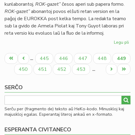
kunlaborantoj,
ROK-gazet”
ĉesos aperi sub papera formo.
ok
ROK-gazet”
abonantoj povos elŝuti retan version en la
LF
paĝoj de EUROKKA post kelka tempo. La redakta teamo
sub la gvido de Armela Piolat kaj Tony Guyot laboras pri
reta versio kiu evoluos laŭ la ﬂuo de la informoj.
Legu pli
pri
Ro
Pagination
Ga
Unua
Antaŭa
Paĝo
Paĝo
Paĝo
Paĝo
Aktual
445
446
447
448
449
…
sin
paĝo
paĝo
paĝo
mor
Paĝo
Paĝo
Paĝo
Paĝo
Next
Last
450
451
452
453
…
page
page
SERĈO
Serĉu per (fragmento de) teksto aŭ HeKo-kodo. Minuskloj kaj
majuskloj egalas. Esperantaj literoj ankaŭ en x-formato.
ESPERANTA CIVITANECO