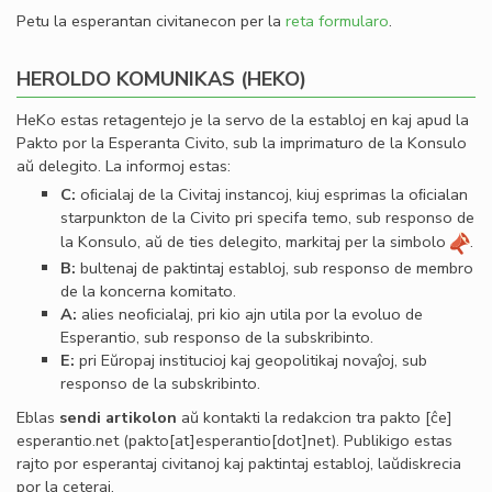
Petu la esperantan civitanecon per la
reta formularo
.
HEROLDO KOMUNIKAS (HEKO)
HeKo estas retagentejo je la servo de la establoj en kaj apud la
Pakto por la Esperanta Civito, sub la imprimaturo de la Konsulo
aŭ delegito. La informoj estas:
C:
oﬁcialaj de la Civitaj instancoj, kiuj esprimas la oﬁcialan
starpunkton de la Civito pri specifa temo, sub responso de
la Konsulo, aŭ de ties delegito, markitaj per la simbolo
.
B:
bultenaj de paktintaj establoj, sub responso de membro
de la koncerna komitato.
A:
alies neoﬁcialaj, pri kio ajn utila por la evoluo de
Esperantio, sub responso de la subskribinto.
E:
pri Eŭropaj institucioj kaj geopolitikaj novaĵoj, sub
responso de la subskribinto.
Eblas
sendi
artikolon
aŭ kontakti la redakcion tra
pakto
[ĉe]
esperantio
.
net
(pakto[at]esperantio[dot]net)
. Publikigo estas
rajto por esperantaj civitanoj kaj paktintaj establoj, laŭdiskrecia
por la ceteraj.