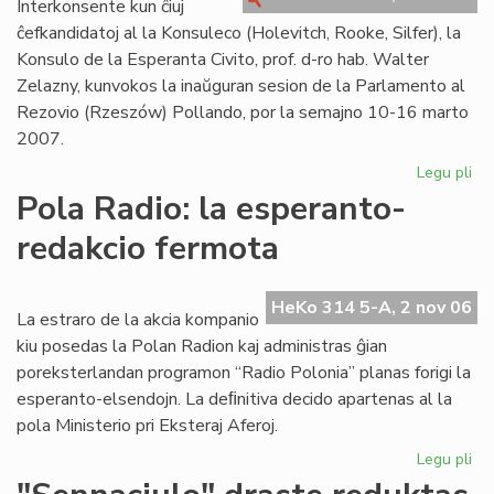
Interkonsente kun ĉiuj
"K
ĉefkandidatoj al la Konsuleco (Holevitch, Rooke, Silfer), la
Konsulo de la Esperanta Civito, prof. d-ro hab. Walter
Zelazny, kunvokos la inaŭguran sesion de la Parlamento al
Rezovio (Rzeszów) Pollando, por la semajno 10-16 marto
2007.
Legu pli
pri
En
Pola Radio: la esperanto-
Po
redakcio fermota
la
in
ses
HeKo 314 5-A, 2 nov 06
de
La estraro de la akcia kompanio
la
kiu posedas la Polan Radion kaj administras ĝian
Pa
poreksterlandan programon “Radio Polonia” planas forigi la
esperanto-elsendojn. La deﬁnitiva decido apartenas al la
pola Ministerio pri Eksteraj Aferoj.
Legu pli
pri
Po