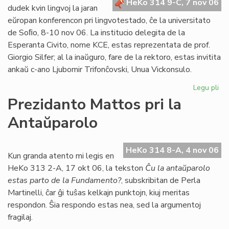
HeKo 314 9-C, 7 nov 06
Bu
dudek kvin lingvoj la jaran
eŭropan konferencon pri lingvotestado, ĉe la universitato
de Soﬁo, 8-10 nov 06. La institucio delegita de la
Esperanta Civito, nome KCE, estas reprezentata de prof.
Giorgio Silfer; al la inaŭguro, fare de la rektoro, estas invitita
ankaŭ c-ano Ljubomir Trifonĉovski, Unua Vickonsulo.
Legu pli
pri
Li
Prezidanto Mattos pri la
Si
Antaŭparolo
en
eŭ
ko
HeKo 314 8-A, 4 nov 06
Kun granda atento mi legis en
HeKo 313 2-A, 17 okt 06, la tekston
Ĉu la antaŭparolo
estas parto de la Fundamento?
, subskribitan de Perla
Martinelli, ĉar ĝi tuŝas kelkajn punktojn, kiuj meritas
respondon. Ŝia respondo estas nea, sed la argumentoj
fragilaj.