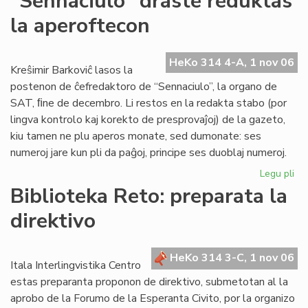
"Sennaciulo" draste reduktas
Rad
la aperoftecon
la
es
re
HeKo 314 4-A, 1 nov 06
fe
Kreŝimir Barkoviĉ lasos la
postenon de ĉefredaktoro de “Sennaciulo”, la organo de
SAT, ﬁne de decembro. Li restos en la redakta stabo (por
lingva kontrolo kaj korekto de presprovaĵoj) de la gazeto,
kiu tamen ne plu aperos monate, sed dumonate: ses
numeroj jare kun pli da paĝoj, principe ses duoblaj numeroj.
Legu pli
pri
"S
Biblioteka Reto: preparata la
dr
direktivo
re
la
ap
HeKo 314 3-C, 1 nov 06
Itala Interlingvistika Centro
estas preparanta proponon de direktivo, submetotan al la
aprobo de la Forumo de la Esperanta Civito, por la organizo