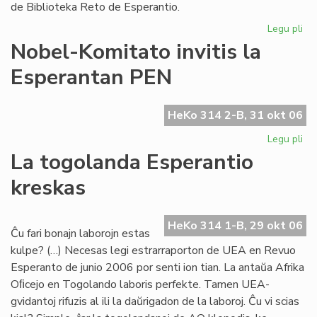
de Biblioteka Reto de Esperantio.
Legu pli
pri
Bib
Nobel-Komitato invitis la
Ret
Esperantan PEN
pr
la
dir
HeKo 314 2-B, 31 okt 06
Legu pli
pri
No
La togolanda Esperantio
Ko
kreskas
inv
la
Es
HeKo 314 1-B, 29 okt 06
PE
Ĉu fari bonajn laborojn estas
kulpe? (…) Necesas legi estrarraporton de UEA en Revuo
Esperanto de junio 2006 por senti ion tian. La antaŭa Afrika
Oﬁcejo en Togolando laboris perfekte. Tamen UEA-
gvidantoj rifuzis al ili la daŭrigadon de la laboroj. Ĉu vi scias