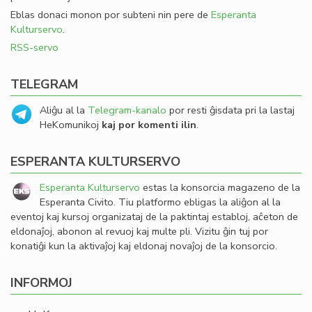
Eblas donaci monon por subteni nin pere de
Esperanta
Kulturservo
.
RSS-servo
TELEGRAM
Aliĝu al la
Telegram-kanalo
por resti ĝisdata pri la lastaj
HeKomunikoj
kaj por komenti ilin
.
ESPERANTA KULTURSERVO
Esperanta Kulturservo
estas la konsorcia magazeno de la
Esperanta Civito. Tiu platformo ebligas la aliĝon al la
eventoj kaj kursoj organizataj de la paktintaj establoj, aĉeton de
eldonaĵoj, abonon al revuoj kaj multe pli. Vizitu ĝin tuj por
konatiĝi kun la aktivaĵoj kaj eldonaj novaĵoj de la konsorcio.
INFORMOJ