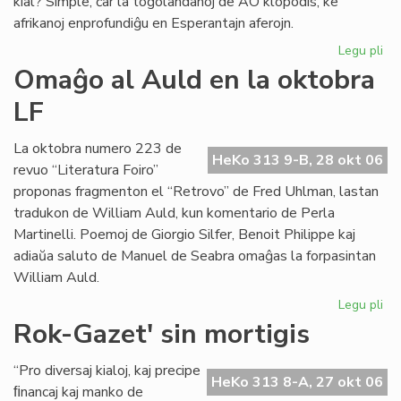
kial? Simple, ĉar la togolandanoj de AO klopodis, ke
afrikanoj enprofundiĝu en Esperantajn aferojn.
Legu pli
pri
La
Omaĝo al Auld en la oktobra
to
LF
Es
kr
La oktobra numero 223 de
HeKo 313 9-B, 28 okt 06
revuo “Literatura Foiro”
proponas fragmenton el “Retrovo” de Fred Uhlman, lastan
tradukon de William Auld, kun komentario de Perla
Martinelli. Poemoj de Giorgio Silfer, Benoit Philippe kaj
adiaŭa saluto de Manuel de Seabra omaĝas la forpasintan
William Auld.
Legu pli
pri
Om
Rok-Gazet' sin mortigis
al
Au
“Pro diversaj kialoj, kaj precipe
en
HeKo 313 8-A, 27 okt 06
ﬁnancaj kaj manko de
la