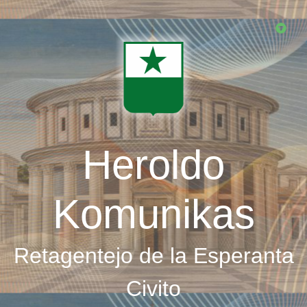
Skip
to
main
content
Heroldo
Komunikas
Retagentejo de la Esperanta
Civito