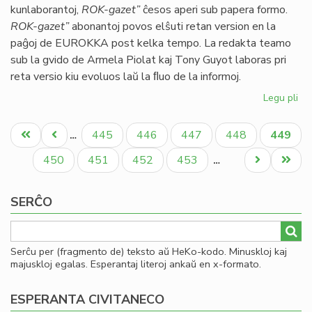
kunlaborantoj,
ROK-gazet”
ĉesos aperi sub papera formo.
ok
ROK-gazet”
abonantoj povos elŝuti retan version en la
LF
paĝoj de EUROKKA post kelka tempo. La redakta teamo
sub la gvido de Armela Piolat kaj Tony Guyot laboras pri
reta versio kiu evoluos laŭ la ﬂuo de la informoj.
Legu pli
pri
Ro
Pagination
Ga
Unua
Antaŭa
Paĝo
Paĝo
Paĝo
Paĝo
Aktual
445
446
447
448
449
…
sin
paĝo
paĝo
paĝo
mor
Paĝo
Paĝo
Paĝo
Paĝo
Next
Last
450
451
452
453
…
page
page
SERĈO
Serĉu per (fragmento de) teksto aŭ HeKo-kodo. Minuskloj kaj
majuskloj egalas. Esperantaj literoj ankaŭ en x-formato.
ESPERANTA CIVITANECO