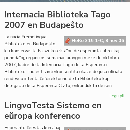
Internacia Biblioteka Tago
2007 en Budapeŝto
La nacia Fremdlingva
HeKo 315 1-C, 8 nov 06
Biblioteko en Budapeŝto,
kiu konservas la Fajszi-kolektaĵon de esperantaj libroj kaj
periodaĵoj, organizos semajnan aranĝon meze de oktobro
2007, kadre de la Internacia Tago de la Esperanto-
Biblioteko. Tio estis interkonsentita okaze de ĵusa oﬁciala
rendevuo inter la ĉefdirektorino de la Biblioteko kaj
delegacio de la Esperanta Civito, enkondukita de sen.
Legu pli
pri
Int
LingvoTesta Sistemo en
Bib
eŭropa konferenco
Ta
20
en
Esperanto ĉeestas kun aliaj