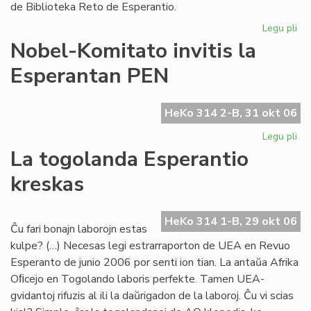
de Biblioteka Reto de Esperantio.
Legu pli
pri
Bib
Nobel-Komitato invitis la
Ret
Esperantan PEN
pr
la
dir
HeKo 314 2-B, 31 okt 06
Legu pli
pri
No
La togolanda Esperantio
Ko
kreskas
inv
la
Es
HeKo 314 1-B, 29 okt 06
PE
Ĉu fari bonajn laborojn estas
kulpe? (…) Necesas legi estrarraporton de UEA en Revuo
Esperanto de junio 2006 por senti ion tian. La antaŭa Afrika
Oﬁcejo en Togolando laboris perfekte. Tamen UEA-
gvidantoj rifuzis al ili la daŭrigadon de la laboroj. Ĉu vi scias