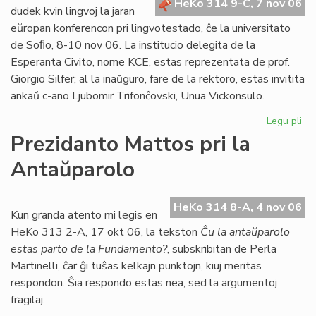
HeKo 314 9-C, 7 nov 06
Bu
dudek kvin lingvoj la jaran
eŭropan konferencon pri lingvotestado, ĉe la universitato
de Soﬁo, 8-10 nov 06. La institucio delegita de la
Esperanta Civito, nome KCE, estas reprezentata de prof.
Giorgio Silfer; al la inaŭguro, fare de la rektoro, estas invitita
ankaŭ c-ano Ljubomir Trifonĉovski, Unua Vickonsulo.
Legu pli
pri
Li
Prezidanto Mattos pri la
Si
Antaŭparolo
en
eŭ
ko
HeKo 314 8-A, 4 nov 06
Kun granda atento mi legis en
HeKo 313 2-A, 17 okt 06, la tekston
Ĉu la antaŭparolo
estas parto de la Fundamento?
, subskribitan de Perla
Martinelli, ĉar ĝi tuŝas kelkajn punktojn, kiuj meritas
respondon. Ŝia respondo estas nea, sed la argumentoj
fragilaj.