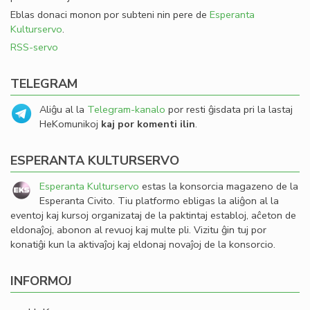
Eblas donaci monon por subteni nin pere de
Esperanta
Kulturservo
.
RSS-servo
TELEGRAM
Aliĝu al la
Telegram-kanalo
por resti ĝisdata pri la lastaj
HeKomunikoj
kaj por komenti ilin
.
ESPERANTA KULTURSERVO
Esperanta Kulturservo
estas la konsorcia magazeno de la
Esperanta Civito. Tiu platformo ebligas la aliĝon al la
eventoj kaj kursoj organizataj de la paktintaj establoj, aĉeton de
eldonaĵoj, abonon al revuoj kaj multe pli. Vizitu ĝin tuj por
konatiĝi kun la aktivaĵoj kaj eldonaj novaĵoj de la konsorcio.
INFORMOJ