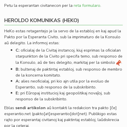
Petu la esperantan civitanecon per la
reta formularo
.
HEROLDO KOMUNIKAS (HEKO)
HeKo estas retagentejo je la servo de la establoj en kaj apud la
Pakto por la Esperanta Civito, sub la imprimaturo de la Konsulo
aŭ delegito. La informoj estas:
C:
oﬁcialaj de la Civitaj instancoj, kiuj esprimas la oﬁcialan
starpunkton de la Civito pri specifa temo, sub responso de
la Konsulo, aŭ de ties delegito, markitaj per la simbolo
.
B:
bultenaj de paktintaj establoj, sub responso de membro
de la koncerna komitato.
A:
alies neoﬁcialaj, pri kio ajn utila por la evoluo de
Esperantio, sub responso de la subskribinto.
E:
pri Eŭropaj institucioj kaj geopolitikaj novaĵoj, sub
responso de la subskribinto.
Eblas
sendi
artikolon
aŭ kontakti la redakcion tra
pakto
[ĉe]
esperantio
.
net
(pakto[at]esperantio[dot]net)
. Publikigo estas
rajto por esperantaj civitanoj kaj paktintaj establoj, laŭdiskrecia
por la ceteraj.