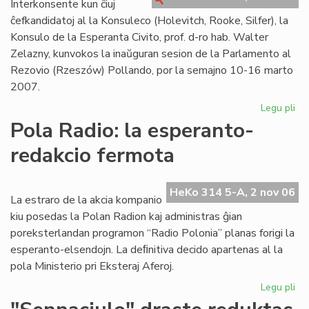
Interkonsente kun ĉiuj
"K
ĉefkandidatoj al la Konsuleco (Holevitch, Rooke, Silfer), la
Konsulo de la Esperanta Civito, prof. d-ro hab. Walter
Zelazny, kunvokos la inaŭguran sesion de la Parlamento al
Rezovio (Rzeszów) Pollando, por la semajno 10-16 marto
2007.
Legu pli
pri
En
Pola Radio: la esperanto-
Po
redakcio fermota
la
in
ses
HeKo 314 5-A, 2 nov 06
de
La estraro de la akcia kompanio
la
kiu posedas la Polan Radion kaj administras ĝian
Pa
poreksterlandan programon “Radio Polonia” planas forigi la
esperanto-elsendojn. La deﬁnitiva decido apartenas al la
pola Ministerio pri Eksteraj Aferoj.
Legu pli
pri
Po