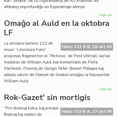
kial? Simple, ĉar la togolandanoj de AO klopodis, ke
afrikanoj enprofundiĝu en Esperantajn aferojn.
Legu pli
pri
La
Omaĝo al Auld en la oktobra
to
LF
Es
kr
La oktobra numero 223 de
HeKo 313 9-B, 28 okt 06
revuo “Literatura Foiro”
proponas fragmenton el “Retrovo” de Fred Uhlman, lastan
tradukon de William Auld, kun komentario de Perla
Martinelli. Poemoj de Giorgio Silfer, Benoit Philippe kaj
adiaŭa saluto de Manuel de Seabra omaĝas la forpasintan
William Auld.
Legu pli
pri
Om
Rok-Gazet' sin mortigis
al
Au
“Pro diversaj kialoj, kaj precipe
en
HeKo 313 8-A, 27 okt 06
ﬁnancaj kaj manko de
la