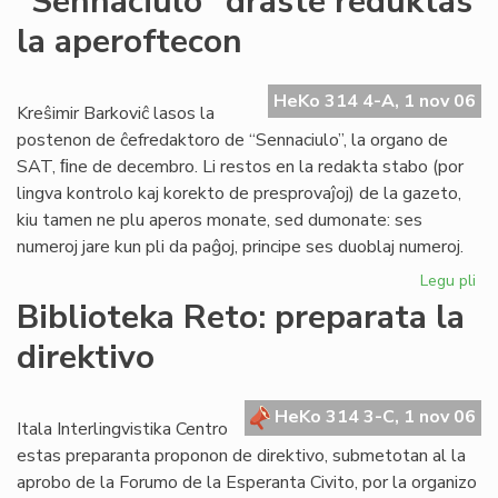
"Sennaciulo" draste reduktas
Rad
la aperoftecon
la
es
re
HeKo 314 4-A, 1 nov 06
fe
Kreŝimir Barkoviĉ lasos la
postenon de ĉefredaktoro de “Sennaciulo”, la organo de
SAT, ﬁne de decembro. Li restos en la redakta stabo (por
lingva kontrolo kaj korekto de presprovaĵoj) de la gazeto,
kiu tamen ne plu aperos monate, sed dumonate: ses
numeroj jare kun pli da paĝoj, principe ses duoblaj numeroj.
Legu pli
pri
"S
Biblioteka Reto: preparata la
dr
direktivo
re
la
ap
HeKo 314 3-C, 1 nov 06
Itala Interlingvistika Centro
estas preparanta proponon de direktivo, submetotan al la
aprobo de la Forumo de la Esperanta Civito, por la organizo