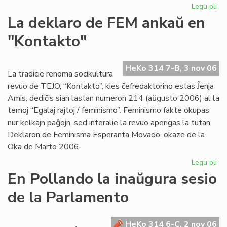
Legu pli
pri
Pr
La deklaro de FEM ankaŭ en
Ma
"Kontakto"
pri
la
An
HeKo 314 7-B, 3 nov 06
La tradicie renoma socikultura
revuo de TEJO, “Kontakto”, kies ĉefredaktorino estas Ĵenja
Amis, dediĉis sian lastan numeron 214 (aŭgusto 2006) al la
temoj “Egalaj rajtoj / feminismo”. Feminismo fakte okupas
nur kelkajn paĝojn, sed interalie la revuo aperigas la tutan
Deklaron de Feminisma Esperanta Movado, okaze de la
Oka de Marto 2006.
Legu pli
pri
La
En Pollando la inaŭgura sesio
de
de la Parlamento
de
FE
an
HeKo 314 6-C, 2 nov 06
en