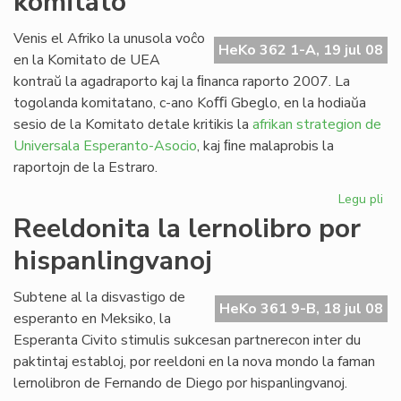
komitato
la
Fo
Venis el Afriko la unusola voĉo
HeKo 362 1-A, 19 jul 08
ses
en la Komitato de UEA
20
kontraŭ la agadraporto kaj la ﬁnanca raporto 2007. La
togolanda komitatano, c-ano Koﬃ Gbeglo, en la hodiaŭa
sesio de la Komitato detale kritikis la
afrikan strategion de
Universala Esperanto-Asocio
, kaj ﬁne malaprobis la
raportojn de la Estraro.
Legu pli
pri
Cor
Reeldonita la lernolibro por
do
hispanlingvanoj
en
la
UE
Subtene al la disvastigo de
HeKo 361 9-B, 18 jul 08
ko
esperanto en Meksiko, la
Esperanta Civito stimulis sukcesan partnerecon inter du
paktintaj establoj, por reeldoni en la nova mondo la faman
lernolibron de Fernando de Diego por hispanlingvanoj.