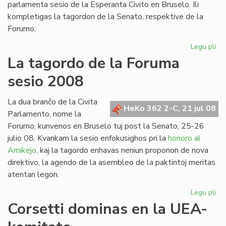
parlamenta sesio de la Esperanta Civito en Bruselo. Ili
kompletigas la tagordon de la Senato, respektive de la
Forumo.
Legu pli
pri
Du
La tagordo de la Foruma
int
sesio 2008
re
en
Br
La dua branĉo de la Civita
HeKo 362 2-C, 21 jul 08
Parlamento, nome la
Forumo, kunvenos en Bruselo tuj post la Senato, 25-26
julio 08. Kvankam la sesio enfokusighos pri la
honoro al
Amikejo
, kaj la tagordo enhavas neniun proponon de nova
direktivo, la agendo de la asembleo de la paktintoj meritas
atentan legon.
Legu pli
pri
La
Corsetti dominas en la UEA-
ta
de