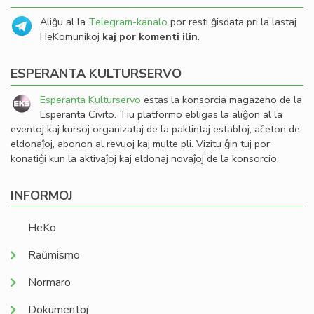
Aliĝu al la
Telegram-kanalo
por resti ĝisdata pri la lastaj
HeKomunikoj
kaj por komenti ilin
.
ESPERANTA KULTURSERVO
Esperanta Kulturservo
estas la konsorcia magazeno de la
Esperanta Civito. Tiu platformo ebligas la aliĝon al la
eventoj kaj kursoj organizataj de la paktintaj establoj, aĉeton de
eldonaĵoj, abonon al revuoj kaj multe pli. Vizitu ĝin tuj por
konatiĝi kun la aktivaĵoj kaj eldonaj novaĵoj de la konsorcio.
INFORMOJ
HeKo
Raŭmismo
Normaro
Dokumentoj