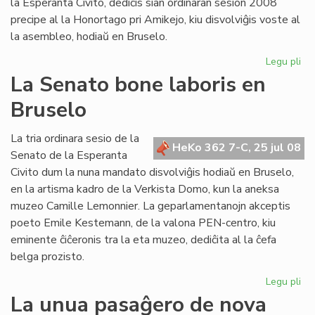
la Esperanta Civito, dediĉis sian ordinaran sesion 2008
precipe al la Honortago pri Amikejo, kiu disvolviĝis voste al
la asembleo, hodiaŭ en Bruselo.
Legu pli
pri
La
La Senato bone laboris en
Fo
Bruselo
ho
Am
La tria ordinara sesio de la
HeKo 362 7-C, 25 jul 08
Senato de la Esperanta
Civito dum la nuna mandato disvolviĝis hodiaŭ en Bruselo,
en la artisma kadro de la Verkista Domo, kun la aneksa
muzeo Camille Lemonnier. La geparlamentanojn akceptis
poeto Emile Kestemann, de la valona PEN-centro, kiu
eminente ĉiĉeronis tra la eta muzeo, dediĉita al la ĉefa
belga prozisto.
Legu pli
pri
La
La unua pasaĝero de nova
Se