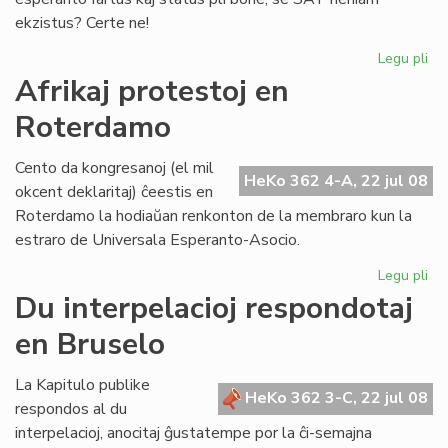
ekzistus? Certe ne!
Legu pli
pri
Ma
Afrikaj protestoj en
ne
Roterdamo
es
kat
Cento da kongresanoj (el mil
HeKo 362 4-A, 22 jul 08
okcent deklaritaj) ĉeestis en
Roterdamo la hodiaŭan renkonton de la membraro kun la
estraro de Universala Esperanto-Asocio.
Legu pli
pri
Afr
Du interpelacioj respondotaj
pro
en Bruselo
en
Ro
La Kapitulo publike
HeKo 362 3-C, 22 jul 08
respondos al du
interpelacioj, anocitaj ĝustatempe por la ĉi-semajna