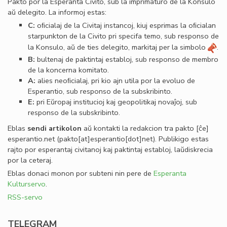
Pakto por la Esperanta Civito, sub la imprimaturo de la Konsulo
aŭ delegito. La informoj estas:
C:
oﬁcialaj de la Civitaj instancoj, kiuj esprimas la oﬁcialan
starpunkton de la Civito pri specifa temo, sub responso de
la Konsulo, aŭ de ties delegito, markitaj per la simbolo
.
B:
bultenaj de paktintaj establoj, sub responso de membro
de la koncerna komitato.
A:
alies neoﬁcialaj, pri kio ajn utila por la evoluo de
Esperantio, sub responso de la subskribinto.
E:
pri Eŭropaj institucioj kaj geopolitikaj novaĵoj, sub
responso de la subskribinto.
Eblas
sendi
artikolon
aŭ kontakti la redakcion tra
pakto
[ĉe]
esperantio
.
net
(pakto[at]esperantio[dot]net)
. Publikigo estas
rajto por esperantaj civitanoj kaj paktintaj establoj, laŭdiskrecia
por la ceteraj.
Eblas donaci monon por subteni nin pere de
Esperanta
Kulturservo
.
RSS-servo
TELEGRAM