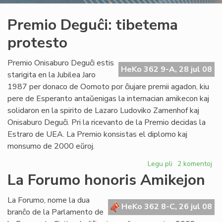
Premio Deguĉi: tibetema
protesto
Premio Onisaburo Deguĉi estis
HeKo 362 9-A, 28 jul 08
starigita en la Jubilea Jaro
1987 per donaco de Oomoto por ĉiujare premii agadon, kiu
pere de Esperanto antaŭenigas la internacian amikecon kaj
solidaron en la spirito de Lazaro Ludoviko Zamenhof kaj
Onisaburo Deguĉi. Pri la ricevanto de la Premio decidas la
Estraro de UEA. La Premio konsistas el diplomo kaj
monsumo de 2000 eŭroj.
Legu pli
pri
2 komentoj
Premio
La Forumo honoris Amikejon
Deguĉi:
tibetema
La Forumo, nome la dua
protesto
HeKo 362 8-C, 26 jul 08
branĉo de la Parlamento de