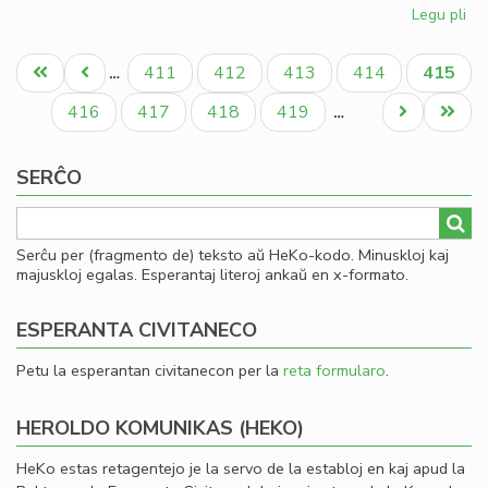
Legu pli
pri
Fin
Pagination
de
Unua
Antaŭa
Paĝo
Paĝo
Paĝo
Paĝo
Aktual
411
412
413
414
415
…
la
paĝo
paĝo
paĝo
ler
Paĝo
Paĝo
Paĝo
Paĝo
Next
Last
416
417
418
419
…
en
page
page
To
SERĈO
Serĉu per (fragmento de) teksto aŭ HeKo-kodo. Minuskloj kaj
majuskloj egalas. Esperantaj literoj ankaŭ en x-formato.
ESPERANTA CIVITANECO
Petu la esperantan civitanecon per la
reta formularo
.
HEROLDO KOMUNIKAS (HEKO)
HeKo estas retagentejo je la servo de la establoj en kaj apud la