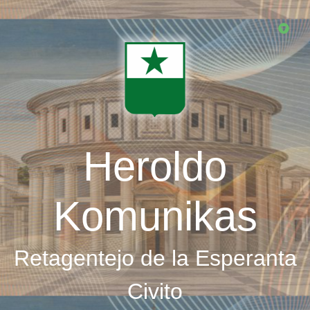
Skip
to
main
content
Heroldo
Komunikas
Retagentejo de la Esperanta
Civito