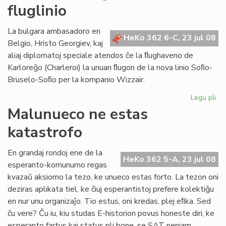
fluglinio
bo
lab
en
La bulgara ambasadoro en
HeKo 362 6-C, 23 jul 08
Br
Belgio, Hristo Georgiev, kaj
aliaj diplomatoj speciale atendos ĉe la ﬂughaveno de
Karloreĝo (Charleroi) la unuan ﬂugon de la nova linio Soﬁo-
Bruselo-Soﬁo per la kompanio Wizzair.
Legu pli
pri
La
Malunueco ne estas
un
katastrofo
pa
de
no
En grandaj rondoj ene de la
HeKo 362 5-A, 23 jul 08
flu
esperanto-komunumo regas
kvazaŭ aksiomo la tezo, ke unueco estas forto. La tezon oni
deziras aplikata tiel, ke ĉiuj esperantistoj prefere kolektiĝu
en nur unu organizaĵo. Tio estus, oni kredas, plej eﬁka. Sed
ĉu vere? Ĉu iu, kiu studas E-historion povus honeste diri, ke
esperanto fartus kaj status pli bone, se SAT neniam