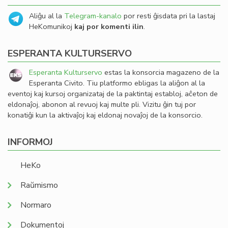
Aliĝu al la
Telegram-kanalo
por resti ĝisdata pri la lastaj
HeKomunikoj
kaj por komenti ilin
.
ESPERANTA KULTURSERVO
Esperanta Kulturservo
estas la konsorcia magazeno de la
Esperanta Civito. Tiu platformo ebligas la aliĝon al la
eventoj kaj kursoj organizataj de la paktintaj establoj, aĉeton de
eldonaĵoj, abonon al revuoj kaj multe pli. Vizitu ĝin tuj por
konatiĝi kun la aktivaĵoj kaj eldonaj novaĵoj de la konsorcio.
INFORMOJ
HeKo
Raŭmismo
Normaro
Dokumentoj