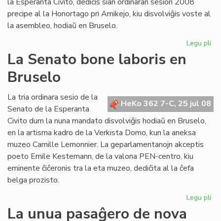
la Esperanta Civito, dediĉis sian ordinaran sesion 2008
precipe al la Honortago pri Amikejo, kiu disvolviĝis voste al
la asembleo, hodiaŭ en Bruselo.
Legu pli
pri
La
La Senato bone laboris en
Fo
Bruselo
ho
Am
La tria ordinara sesio de la
HeKo 362 7-C, 25 jul 08
Senato de la Esperanta
Civito dum la nuna mandato disvolviĝis hodiaŭ en Bruselo,
en la artisma kadro de la Verkista Domo, kun la aneksa
muzeo Camille Lemonnier. La geparlamentanojn akceptis
poeto Emile Kestemann, de la valona PEN-centro, kiu
eminente ĉiĉeronis tra la eta muzeo, dediĉita al la ĉefa
belga prozisto.
Legu pli
pri
La
La unua pasaĝero de nova
Se