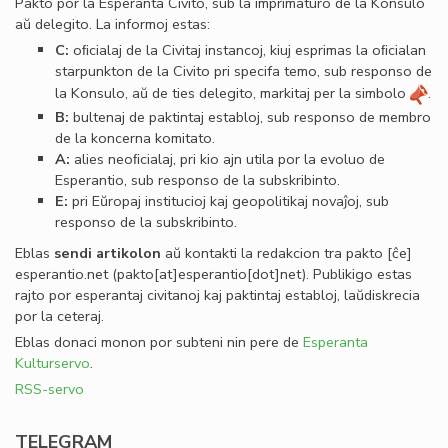
Pakto por la Esperanta Civito, sub la imprimaturo de la Konsulo
aŭ delegito. La informoj estas:
C:
oﬁcialaj de la Civitaj instancoj, kiuj esprimas la oﬁcialan
starpunkton de la Civito pri specifa temo, sub responso de
la Konsulo, aŭ de ties delegito, markitaj per la simbolo
.
B:
bultenaj de paktintaj establoj, sub responso de membro
de la koncerna komitato.
A:
alies neoﬁcialaj, pri kio ajn utila por la evoluo de
Esperantio, sub responso de la subskribinto.
E:
pri Eŭropaj institucioj kaj geopolitikaj novaĵoj, sub
responso de la subskribinto.
Eblas
sendi
artikolon
aŭ kontakti la redakcion tra
pakto
[ĉe]
esperantio
.
net
(pakto[at]esperantio[dot]net)
. Publikigo estas
rajto por esperantaj civitanoj kaj paktintaj establoj, laŭdiskrecia
por la ceteraj.
Eblas donaci monon por subteni nin pere de
Esperanta
Kulturservo
.
RSS-servo
TELEGRAM