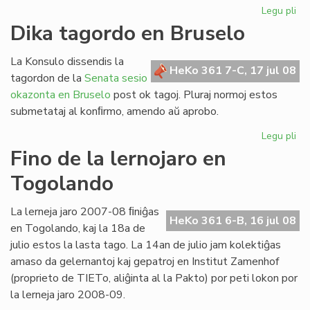
Legu pli
pri
Re
Dika tagordo en Bruselo
la
ler
La Konsulo dissendis la
po
HeKo 361 7-C, 17 jul 08
tagordon de la
Senata sesio
his
okazonta en Bruselo
post ok tagoj. Pluraj normoj estos
submetataj al konﬁrmo, amendo aŭ aprobo.
Legu pli
pri
Di
Fino de la lernojaro en
ta
Togolando
en
Br
La lerneja jaro 2007-08 ﬁniĝas
HeKo 361 6-B, 16 jul 08
en Togolando, kaj la 18a de
julio estos la lasta tago. La 14an de julio jam kolektiĝas
amaso da gelernantoj kaj gepatroj en Institut Zamenhof
(proprieto de TIETo, aliĝinta al la Pakto) por peti lokon por
la lerneja jaro 2008-09.