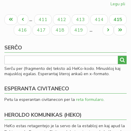
Legu pli
pri
Fin
Pagination
de
Unua
Antaŭa
Paĝo
Paĝo
Paĝo
Paĝo
Aktual
411
412
413
414
415
…
la
paĝo
paĝo
paĝo
ler
Paĝo
Paĝo
Paĝo
Paĝo
Next
Last
416
417
418
419
…
en
page
page
To
SERĈO
Serĉu per (fragmento de) teksto aŭ HeKo-kodo. Minuskloj kaj
majuskloj egalas. Esperantaj literoj ankaŭ en x-formato.
ESPERANTA CIVITANECO
Petu la esperantan civitanecon per la
reta formularo
.
HEROLDO KOMUNIKAS (HEKO)
HeKo estas retagentejo je la servo de la establoj en kaj apud la