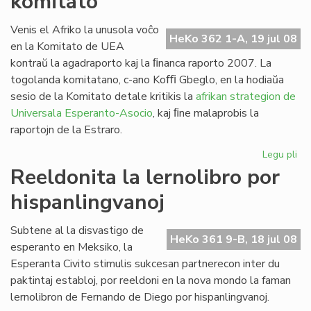
komitato
la
Fo
Venis el Afriko la unusola voĉo
HeKo 362 1-A, 19 jul 08
ses
en la Komitato de UEA
20
kontraŭ la agadraporto kaj la ﬁnanca raporto 2007. La
togolanda komitatano, c-ano Koﬃ Gbeglo, en la hodiaŭa
sesio de la Komitato detale kritikis la
afrikan strategion de
Universala Esperanto-Asocio
, kaj ﬁne malaprobis la
raportojn de la Estraro.
Legu pli
pri
Cor
Reeldonita la lernolibro por
do
hispanlingvanoj
en
la
UE
Subtene al la disvastigo de
HeKo 361 9-B, 18 jul 08
ko
esperanto en Meksiko, la
Esperanta Civito stimulis sukcesan partnerecon inter du
paktintaj establoj, por reeldoni en la nova mondo la faman
lernolibron de Fernando de Diego por hispanlingvanoj.