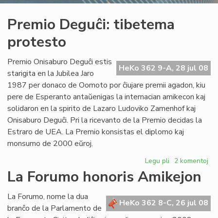
Premio Deguĉi: tibetema
protesto
Premio Onisaburo Deguĉi estis
HeKo 362 9-A, 28 jul 08
starigita en la Jubilea Jaro
1987 per donaco de Oomoto por ĉiujare premii agadon, kiu
pere de Esperanto antaŭenigas la internacian amikecon kaj
solidaron en la spirito de Lazaro Ludoviko Zamenhof kaj
Onisaburo Deguĉi. Pri la ricevanto de la Premio decidas la
Estraro de UEA. La Premio konsistas el diplomo kaj
monsumo de 2000 eŭroj.
Legu pli
pri
2 komentoj
Premio
La Forumo honoris Amikejon
Deguĉi:
tibetema
La Forumo, nome la dua
protesto
HeKo 362 8-C, 26 jul 08
branĉo de la Parlamento de