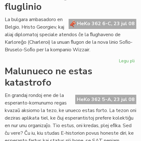
fluglinio
bo
lab
en
La bulgara ambasadoro en
HeKo 362 6-C, 23 jul 08
Br
Belgio, Hristo Georgiev, kaj
aliaj diplomatoj speciale atendos ĉe la ﬂughaveno de
Karloreĝo (Charleroi) la unuan ﬂugon de la nova linio Soﬁo-
Bruselo-Soﬁo per la kompanio Wizzair.
Legu pli
pri
La
Malunueco ne estas
un
katastrofo
pa
de
no
En grandaj rondoj ene de la
HeKo 362 5-A, 23 jul 08
flu
esperanto-komunumo regas
kvazaŭ aksiomo la tezo, ke unueco estas forto. La tezon oni
deziras aplikata tiel, ke ĉiuj esperantistoj prefere kolektiĝu
en nur unu organizaĵo. Tio estus, oni kredas, plej eﬁka. Sed
ĉu vere? Ĉu iu, kiu studas E-historion povus honeste diri, ke
esperanto fartus kaj status pli bone, se SAT neniam