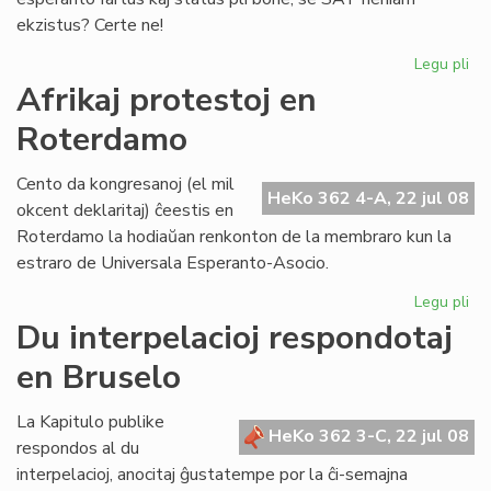
ekzistus? Certe ne!
Legu pli
pri
Ma
Afrikaj protestoj en
ne
Roterdamo
es
kat
Cento da kongresanoj (el mil
HeKo 362 4-A, 22 jul 08
okcent deklaritaj) ĉeestis en
Roterdamo la hodiaŭan renkonton de la membraro kun la
estraro de Universala Esperanto-Asocio.
Legu pli
pri
Afr
Du interpelacioj respondotaj
pro
en Bruselo
en
Ro
La Kapitulo publike
HeKo 362 3-C, 22 jul 08
respondos al du
interpelacioj, anocitaj ĝustatempe por la ĉi-semajna