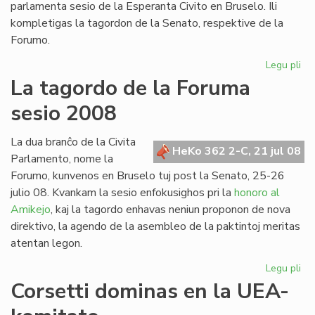
parlamenta sesio de la Esperanta Civito en Bruselo. Ili
kompletigas la tagordon de la Senato, respektive de la
Forumo.
Legu pli
pri
Du
La tagordo de la Foruma
int
sesio 2008
re
en
Br
La dua branĉo de la Civita
HeKo 362 2-C, 21 jul 08
Parlamento, nome la
Forumo, kunvenos en Bruselo tuj post la Senato, 25-26
julio 08. Kvankam la sesio enfokusighos pri la
honoro al
Amikejo
, kaj la tagordo enhavas neniun proponon de nova
direktivo, la agendo de la asembleo de la paktintoj meritas
atentan legon.
Legu pli
pri
La
Corsetti dominas en la UEA-
ta
de