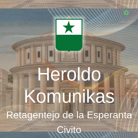
Skip
to
main
content
Heroldo
Komunikas
Retagentejo de la Esperanta
Civito