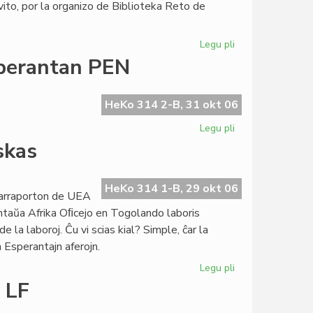
ito, por la organizo de Biblioteka Reto de
Legu pli
pri
Biblioteka
sperantan PEN
Reto:
preparata
la
HeKo 314 2-B, 31 okt 06
direktivo
Legu pli
pri
Nobel-
skas
Komitato
invitis
la
HeKo 314 1-B, 29 okt 06
trarraporton de UEA
Esperantan
antaŭa Afrika Oﬁcejo en Togolando laboris
PEN
 la laboroj. Ĉu vi scias kial? Simple, ĉar la
 Esperantajn aferojn.
Legu pli
pri
La
 LF
togolanda
Esperantio