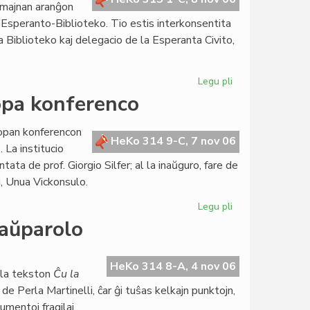
semajnan aranĝon
Esperanto-Biblioteko. Tio estis interkonsentita
a Biblioteko kaj delegacio de la Esperanta Civito,
Legu pli
pri
Internacia
opa konferenco
Biblioteka
Tago
ropan konferencon
2007
HeKo 314 9-C, 7 nov 06
 La institucio
en
ta de prof. Giorgio Silfer; al la inaŭguro, fare de
Budapeŝto
i, Unua Vickonsulo.
Legu pli
pri
LingvoTesta
taŭparolo
Sistemo
en
eŭropa
HeKo 314 8-A, 4 nov 06
 la tekston
Ĉu la
konferenco
 de Perla Martinelli, ĉar ĝi tuŝas kelkajn punktojn,
umentoj fragilaj.