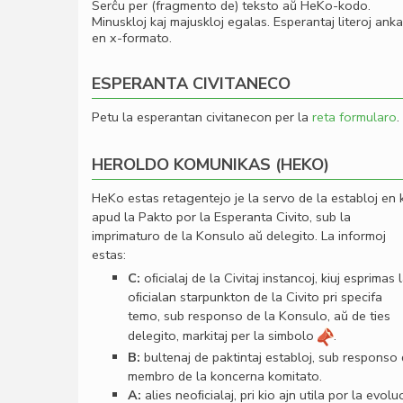
Serĉu per (fragmento de) teksto aŭ HeKo-kodo.
Minuskloj kaj majuskloj egalas. Esperantaj literoj ank
en x-formato.
ESPERANTA CIVITANECO
Petu la esperantan civitanecon per la
reta formularo
.
HEROLDO KOMUNIKAS (HEKO)
HeKo estas retagentejo je la servo de la establoj en 
apud la Pakto por la Esperanta Civito, sub la
imprimaturo de la Konsulo aŭ delegito. La informoj
estas:
C:
oﬁcialaj de la Civitaj instancoj, kiuj esprimas 
oﬁcialan starpunkton de la Civito pri specifa
temo, sub responso de la Konsulo, aŭ de ties
delegito, markitaj per la simbolo
.
B:
bultenaj de paktintaj establoj, sub responso
membro de la koncerna komitato.
A:
alies neoﬁcialaj, pri kio ajn utila por la evolu