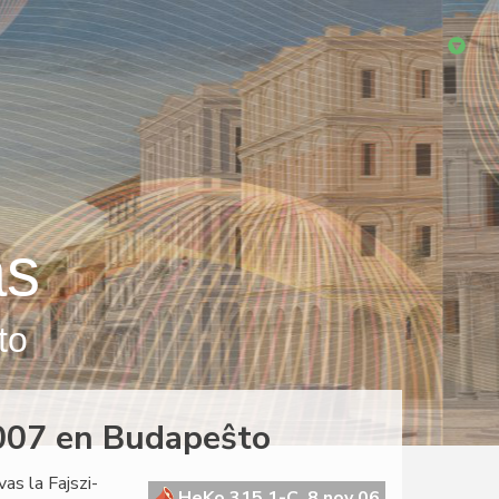
as
to
2007 en Budapeŝto
as la Fajszi-
HeKo 315 1-C, 8 nov 06