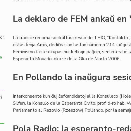
,
La deklaro de FEM ankaŭ en
por
La tradicie renoma socikultura revuo de TEJO, “Kontakto”,
estas Ĵenja Amis, dediĉis sian lastan numeron 214 (aŭgusto
Feminismo fakte okupas nur kelkajn paĝojn, sed interalie 
a
Esperanta Movado, okaze de la Oka de Marto 2006.
En Pollando la inaŭgura sesi
Interkonsente kun ĉiuj ĉefkandidatoj al la Konsuleco (Hole
ri
Silfer), la Konsulo de la Esperanta Civito, prof. d-ro hab.
Parlamento al Rezovio (Rzeszów) Pollando, por la sema
Pola Radio: la esperanto-red