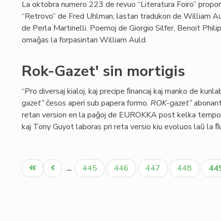
La oktobra numero 223 de revuo “Literatura Foiro” propo
“Retrovo” de Fred Uhlman, lastan tradukon de William Au
de Perla Martinelli. Poemoj de Giorgio Silfer, Benoit Phi
omaĝas la forpasintan William Auld.
Rok-Gazet' sin mortigis
“Pro diversaj kialoj, kaj precipe ﬁnancaj kaj manko de kunla
gazet”
ĉesos aperi sub papera formo.
ROK-gazet”
abonant
retan version en la paĝoj de EUROKKA post kelka tempo.
kaj Tony Guyot laboras pri reta versio kiu evoluos laŭ la ﬂu
Pagination
Unua
Antaŭa
Paĝo
Paĝo
Paĝo
Paĝo
Ak
445
446
447
448
44
…
paĝo
paĝo
pa