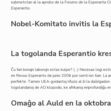
submetotan al la aprobo de la Forumo de la Esperanta Civ
Esperantio.
Nobel-Komitato invitis la E
La togolanda Esperantio kre
Ĉu fari bonajn laborojn estas kulpe? (…) Necesas legi es
en Revuo Esperanto de junio 2006 por senti ion tian. La 
perfekte. Tamen UEA-gvidantoj rifuzis al ili la daŭrigadon de
togolandanoj de AO klopodis, ke afrikanoj enprofundiĝu en
Omaĝo al Auld en la oktobra