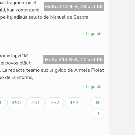
nas fragmenton el
kreskas
HeKo 313 9-B, 28 okt 06
ld, kun komentario
lippe kaj adiaŭa saluto de Manuel de Seabra
Legu pli
pri
Omaĝo
al
Auld
borantoj,
ROK-
en
HeKo 313 8-A, 27 okt 06
oj povos elŝuti
la
 La redakta teamo sub la gvido de Armela Piolat
oktobra
o de la informoj.
LF
Legu pli
pri
Rok-
Gazet'
tuala
Paĝo
Paĝo
Paĝo
Paĝo
Last
9
450
451
452
453
…
sin
ĝo
page
mortigis
Next
page