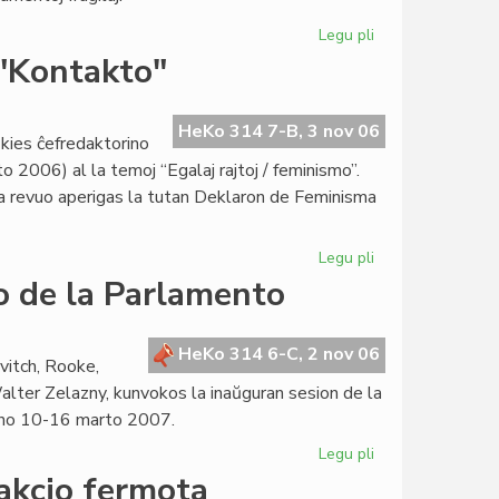
Legu pli
pri
Prezidanto
 "Kontakto"
Mattos
pri
la
HeKo 314 7-B, 3 nov 06
 kies ĉefredaktorino
Antaŭparolo
 2006) al la temoj “Egalaj rajtoj / feminismo”.
la revuo aperigas la tutan Deklaron de Feminisma
Legu pli
pri
La
o de la Parlamento
deklaro
de
FEM
HeKo 314 6-C, 2 nov 06
vitch, Rooke,
ankaŭ
 Walter Zelazny, kunvokos la inaŭguran sesion de la
en
jno 10-16 marto 2007.
"Kontakto"
Legu pli
pri
En
akcio fermota