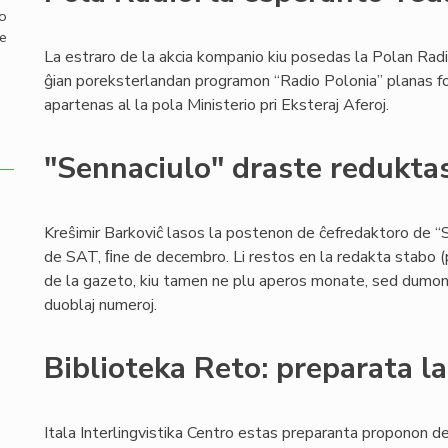
mo
de
La estraro de la akcia kompanio kiu posedas la Polan Radi
ĝian poreksterlandan programon “Radio Polonia” planas for
apartenas al la pola Ministerio pri Eksteraj Aferoj.
"Sennaciulo" draste redukta
Kreŝimir Barkoviĉ lasos la postenon de ĉefredaktoro de “S
de SAT, ﬁne de decembro. Li restos en la redakta stabo (p
de la gazeto, kiu tamen ne plu aperos monate, sed dumonat
duoblaj numeroj.
Biblioteka Reto: preparata la
Itala Interlingvistika Centro estas preparanta proponon de