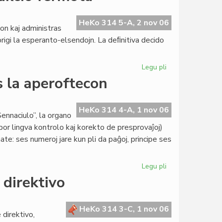
Pollando
la
inaŭgura
HeKo 314 5-A, 2 nov 06
on kaj administras
sesio
igi la esperanto-elsendojn. La deﬁnitiva decido
de
la
Parlamento
Legu pli
pri
Pola
s la aperoftecon
Radio:
la
esperanto-
HeKo 314 4-A, 1 nov 06
ennaciulo”, la organo
redakcio
or lingva kontrolo kaj korekto de presprovaĵoj)
fermota
e: ses numeroj jare kun pli da paĝoj, principe ses
Legu pli
pri
"Sennaciulo"
 direktivo
draste
reduktas
la
HeKo 314 3-C, 1 nov 06
 direktivo,
aperoftecon