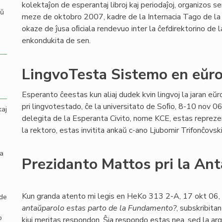
kolektaĵon de esperantaj libroj kaj periodaĵoj, organizos 
aŭ
meze de oktobro 2007, kadre de la Internacia Tago de la 
okaze de ĵusa oﬁciala rendevuo inter la ĉefdirektorino de l
enkondukita de sen.
LingvoTesta Sistemo en eŭr
Esperanto ĉeestas kun aliaj dudek kvin lingvoj la jaran eŭ
pri lingvotestado, ĉe la universitato de Soﬁo, 8-10 nov 06.
kaj
delegita de la Esperanta Civito, nome KCE, estas reprezenta
la rektoro, estas invitita ankaŭ c-ano Ljubomir Trifonĉovsk
la
Prezidanto Mattos pri la An
Kun granda atento mi legis en HeKo 313 2-A, 17 okt 06,
 de
antaŭparolo estas parto de la Fundamento?
, subskribitan
o
kiuj meritas respondon. Ŝia respondo estas nea, sed la arg