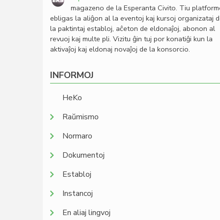
magazeno de la Esperanta Civito. Tiu platfor
ebligas la aliĝon al la eventoj kaj kursoj organizataj 
la paktintaj establoj, aĉeton de eldonaĵoj, abonon al
revuoj kaj multe pli. Vizitu ĝin tuj por konatiĝi kun la
aktivaĵoj kaj eldonaj novaĵoj de la konsorcio.
INFORMOJ
HeKo
Raŭmismo
Normaro
Dokumentoj
Establoj
Instancoj
En aliaj lingvoj