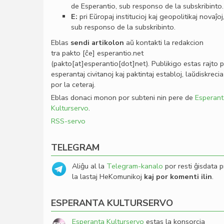
de Esperantio, sub responso de la subskribinto.
E:
pri Eŭropaj institucioj kaj geopolitikaj novaĵoj
sub responso de la subskribinto.
Eblas
sendi
artikolon
aŭ kontakti la redakcion
tra
pakto
[ĉe]
esperantio
.
net
(pakto[at]esperantio[dot]net)
. Publikigo estas rajto 
esperantaj civitanoj kaj paktintaj establoj, laŭdiskrecia
por la ceteraj.
Eblas donaci monon por subteni nin pere de
Esperant
Kulturservo
.
RSS-servo
TELEGRAM
Aliĝu al la
Telegram-kanalo
por resti ĝisdata p
la lastaj HeKomunikoj
kaj por komenti ilin
.
ESPERANTA KULTURSERVO
Esperanta Kulturservo
estas la konsorcia