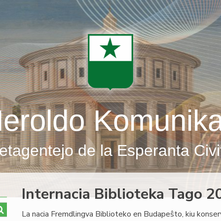
eroldo Komunik
etagentejo de la Esperanta Civi
Internacia Biblioteka Tago 
La nacia Fremdlingva Biblioteko en Budapeŝto, kiu konserv