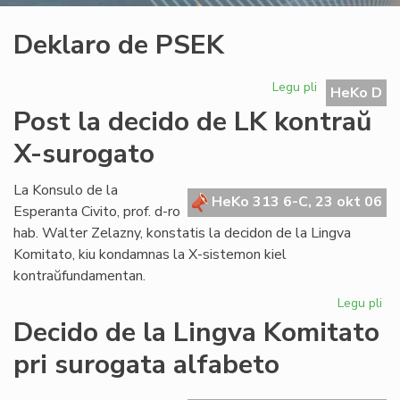
Deklaro de PSEK
Legu pli
pri
HeKo D
Deklaro
Post la decido de LK kontraŭ
de
PSEK
X-surogato
La Konsulo de la
HeKo 313 6-C, 23 okt 06
Esperanta Civito, prof. d-ro
hab. Walter Zelazny, konstatis la decidon de la Lingva
Komitato, kiu kondamnas la X-sistemon kiel
kontraŭfundamentan.
Legu pli
pri
Po
Decido de la Lingva Komitato
la
pri surogata alfabeto
de
de
LK