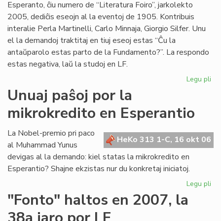
Esperanto, ĉiu numero de “Literatura Foiro”, jarkolekto
jar
2005, dediĉis eseojn al la eventoj de 1905. Kontribuis
interalie Perla Martinelli, Carlo Minnaja, Giorgio Silfer. Unu
el la demandoj traktitaj en tiuj eseoj estas “Ĉu la
antaŭparolo estas parto de la Fundamento?”. La respondo
estas negativa, laŭ la studoj en LF.
Legu pli
pri
Ĉu
Unuaj paŝoj por la
la
mikrokredito en Esperantio
an
es
pa
La Nobel-premio pri paco
HeKo 313 1-C, 16 okt 06
de
al Muhammad Yunus
la
devigas al la demando: kiel statas la mikrokredito en
Fu
Esperantio? Shajne ekzistas nur du konkretaj iniciatoj.
Legu pli
pri
Un
"Fonto" haltos en 2007, la
pa
38a jaro por LF
po