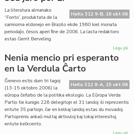
la
mik
La literatura almanako
HeKo 312 9-B, 16 okt 06
en
“Fonto”, produktata de la
Es
samnoma eldonejo en Brazilo ekde 1980 kiel monata
periodaĵo, ĉesos aperi ﬁne de 2006. La lasta redaktoro
estas Gerrit Berveling.
Legu pli
pri
"F
Nenia mencio pri esperanto
hal
en la Verdula Ĉarto
en
20
la
Ĝenevo estis dum tri tagoj
HeKo 312 8-A, 15 okt 06
38
(13-15 oktobro 2006) la
jar
eŭropa ĉefurbo de la politika ekologio. La Eŭropa Verda
po
Partio tie kunigis 228 delegitojn el 31 landoj: ili reprezentis
LF
entute 35 partiojn, ĉar en kelkaj landoj estas du movadoj.
Partoprenis ankaŭ multaj aktivuloj kaj lokaj interesitoj,
entute kelkcento.
Legu pli
pri