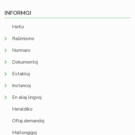
INFORMOJ
HeKo
Raŭmismo
Normaro
Dokumentoj
Establoj
Instancoj
En aliaj lingvoj
Heraldiko
Oftaj demandoj
Mallongigoj