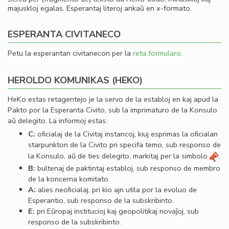
majuskloj egalas. Esperantaj literoj ankaŭ en x-formato.
ESPERANTA CIVITANECO
Petu la esperantan civitanecon per la
reta formularo
.
HEROLDO KOMUNIKAS (HEKO)
HeKo estas retagentejo je la servo de la establoj en kaj apud la
Pakto por la Esperanta Civito, sub la imprimaturo de la Konsulo
aŭ delegito. La informoj estas:
C:
oﬁcialaj de la Civitaj instancoj, kiuj esprimas la oﬁcialan
starpunkton de la Civito pri specifa temo, sub responso de
la Konsulo, aŭ de ties delegito, markitaj per la simbolo
.
B:
bultenaj de paktintaj establoj, sub responso de membro
de la koncerna komitato.
A:
alies neoﬁcialaj, pri kio ajn utila por la evoluo de
Esperantio, sub responso de la subskribinto.
E:
pri Eŭropaj institucioj kaj geopolitikaj novaĵoj, sub
responso de la subskribinto.