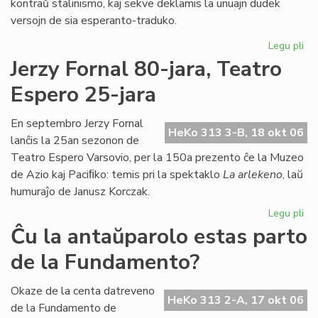
kontraŭ stalinismo, kaj sekve deklamis la unuajn dudek
versojn de sia esperanto-traduko.
Legu pli
pri
Es
Jerzy Fornal 80-jara, Teatro
en
Espero 25-jara
la
Int
Ta
En septembro Jerzy Fornal
HeKo 313 3-B, 18 okt 06
de
lanĉis la 25an sezonon de
Po
Teatro Espero Varsovio, per la 150a prezento ĉe la Muzeo
de Azio kaj Paciﬁko: temis pri la spektaklo
La arlekeno
, laŭ
humuraĵo de Janusz Korczak.
Legu pli
pri
Jer
Ĉu la antaŭparolo estas parto
For
de la Fundamento?
80
jar
Te
Okaze de la centa datreveno
HeKo 313 2-A, 17 okt 06
Es
de la Fundamento de
25