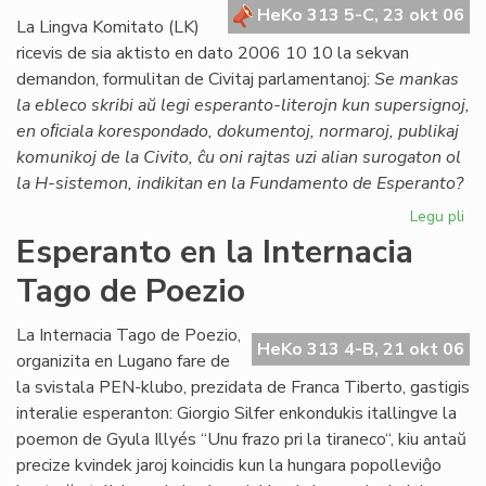
HeKo 313 5-C, 23 okt 06
ko
La Lingva Komitato (LK)
X-
ricevis de sia aktisto en dato 2006 10 10 la sekvan
su
demandon, formulitan de Civitaj parlamentanoj:
Se mankas
la ebleco skribi aŭ legi esperanto-literojn kun supersignoj,
en oﬁciala korespondado, dokumentoj, normaroj, publikaj
komunikoj de la Civito, ĉu oni rajtas uzi alian surogaton ol
la H-sistemon, indikitan en la Fundamento de Esperanto?
Legu pli
pri
De
Esperanto en la Internacia
de
Tago de Poezio
la
Li
Ko
La Internacia Tago de Poezio,
HeKo 313 4-B, 21 okt 06
pri
organizita en Lugano fare de
su
la svistala PEN-klubo, prezidata de Franca Tiberto, gastigis
al
interalie esperanton: Giorgio Silfer enkondukis itallingve la
poemon de Gyula Illyés “Unu frazo pri la tiraneco“, kiu antaŭ
precize kvindek jaroj koincidis kun la hungara popolleviĝo