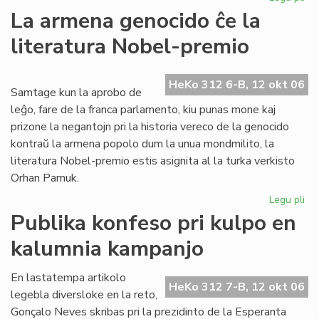
Ne
La armena genocido ĉe la
me
literatura Nobel-premio
pri
es
en
HeKo 312 6-B, 12 okt 06
la
Samtage kun la aprobo de
Ve
leĝo, fare de la franca parlamento, kiu punas mone kaj
Ĉa
prizone la negantojn pri la historia vereco de la genocido
kontraŭ la armena popolo dum la unua mondmilito, la
literatura Nobel-premio estis asignita al la turka verkisto
Orhan Pamuk.
Legu pli
pri
La
Publika konfeso pri kulpo en
ar
kalumnia kampanjo
ge
ĉe
la
En lastatempa artikolo
HeKo 312 7-B, 12 okt 06
lit
legebla diversloke en la reto,
No
Gonçalo Neves skribas pri la prezidinto de la Esperanta