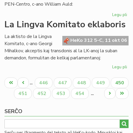
pr
PEN-Centro, c-ano William Auld:
Legu pli
pri
Pub
La Lingva Komitato eklaboris
ko
pri
La aktisto de la Lingva
ku
HeKo 312 5-C, 11 okt 06
Komitato, c-ano Georgi
en
Mihalkov, akceptis kaj transdonis al la LK-anoj la suban
ka
demandon, formulitan de kelkaj parlamentanoj:
ka
Legu pli
pri
La
Pagination
Li
Unua
Antaŭa
Paĝo
Paĝo
Paĝo
Paĝo
Aktual
446
447
448
449
450
…
Ko
paĝo
paĝo
paĝo
ekl
Paĝo
Paĝo
Paĝo
Paĝo
Next
Last
451
452
453
454
…
page
page
SERĈO
Serĉu per (fragmento de) teksto aŭ HeKo-kodo. Minuskloj kaj