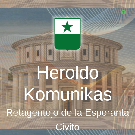
Skip
to
main
content
Heroldo
Komunikas
Retagentejo de la Esperanta
Civito