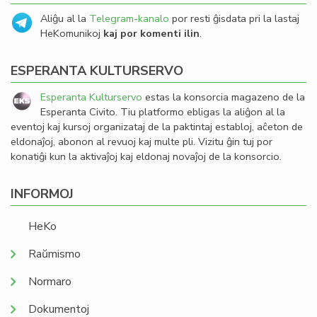
Aliĝu al la
Telegram-kanalo
por resti ĝisdata pri la lastaj
HeKomunikoj
kaj por komenti ilin
.
ESPERANTA KULTURSERVO
Esperanta Kulturservo
estas la konsorcia magazeno de la
Esperanta Civito. Tiu platformo ebligas la aliĝon al la
eventoj kaj kursoj organizataj de la paktintaj establoj, aĉeton de
eldonaĵoj, abonon al revuoj kaj multe pli. Vizitu ĝin tuj por
konatiĝi kun la aktivaĵoj kaj eldonaj novaĵoj de la konsorcio.
INFORMOJ
HeKo
Raŭmismo
Normaro
Dokumentoj