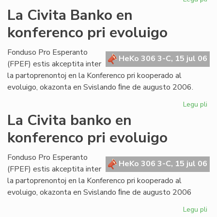
Bul
La Civita Banko en
evi
konferenco pri evoluigo
ak
pri
mi
Fonduso Pro Esperanto
HeKo 306 3-C, 15 jul 06
ma
(FPEF) estis akceptita inter
la partoprenontoj en la Konferenco pri kooperado al
evoluigo, okazonta en Svislando ﬁne de augusto 2006.
Legu pli
pri
La
La Civita banko en
Civ
konferenco pri evoluigo
Ba
en
ko
Fonduso Pro Esperanto
HeKo 306 3-C, 15 jul 06
pri
(FPEF) estis akceptita inter
ev
la partoprenontoj en la Konferenco pri kooperado al
evoluigo, okazonta en Svislando ﬁne de augusto 2006
Legu pli
pri