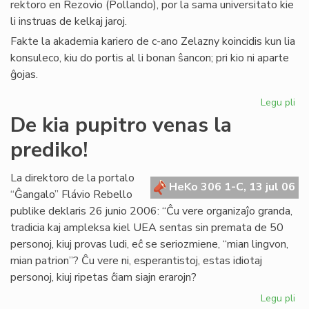
rektoro en Rezovio (Pollando), por la sama universitato kie
li instruas de kelkaj jaroj.
Fakte la akademia kariero de c-ano Zelazny koincidis kun lia
konsuleco, kiu do portis al li bonan ŝancon; pri kio ni aparte
ĝojas.
Legu pli
pri
La
De kia pupitro venas la
Ko
prediko!
far
uni
rek
La direktoro de la portalo
HeKo 306 1-C, 13 jul 06
“Ĝangalo” Flávio Rebello
publike deklaris 26 junio 2006: “Ĉu vere organizaĵo granda,
tradicia kaj ampleksa kiel UEA sentas sin premata de 50
personoj, kiuj provas ludi, eĉ se seriozmiene, “mian lingvon,
mian patrion”? Ĉu vere ni, esperantistoj, estas idiotaj
personoj, kiuj ripetas ĉiam siajn erarojn?
Legu pli
pri