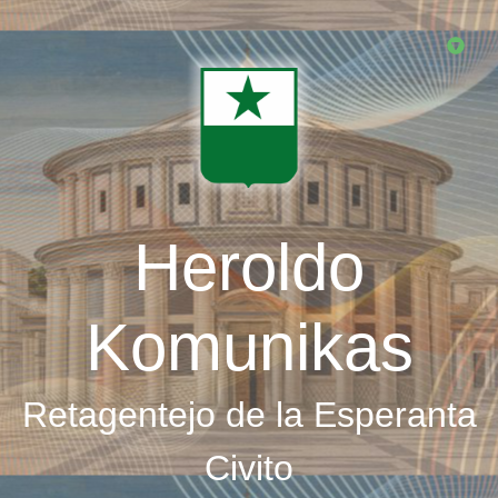
Skip
to
main
content
Heroldo
Komunikas
Retagentejo de la Esperanta
Civito