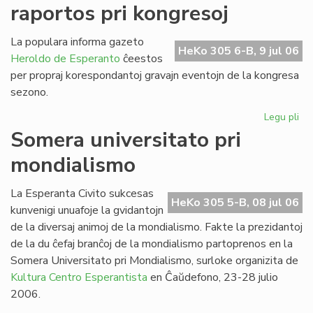
raportos pri kongresoj
de
SU
20
La populara informa gazeto
HeKo 305 6-B, 9 jul 06
Heroldo de Esperanto
ĉeestos
per propraj korespondantoj gravajn eventojn de la kongresa
sezono.
Legu pli
pri
He
Somera universitato pri
de
mondialismo
Es
ra
pri
La Esperanta Civito sukcesas
HeKo 305 5-B, 08 jul 06
ko
kunvenigi unuafoje la gvidantojn
de la diversaj animoj de la mondialismo. Fakte la prezidantoj
de la du ĉefaj branĉoj de la mondialismo partoprenos en la
Somera Universitato pri Mondialismo, surloke organizita de
Kultura Centro Esperantista
en Ĉaŭdefono, 23-28 julio
2006.