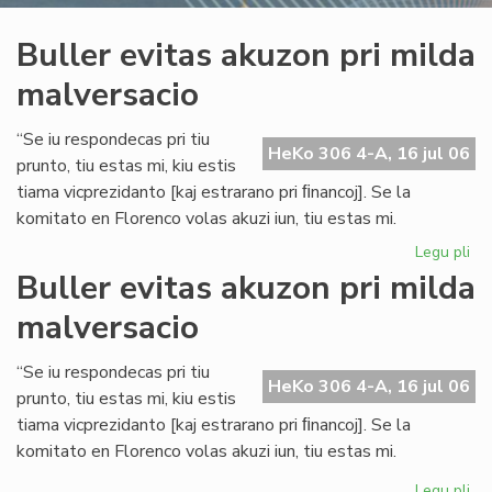
Buller evitas akuzon pri milda
malversacio
“Se iu respondecas pri tiu
HeKo 306 4-A, 16 jul 06
prunto, tiu estas mi, kiu estis
tiama vicprezidanto [kaj estrarano pri ﬁnancoj]. Se la
komitato en Florenco volas akuzi iun, tiu estas mi.
Legu pli
pri
Bul
Buller evitas akuzon pri milda
evi
malversacio
ak
pri
mi
“Se iu respondecas pri tiu
HeKo 306 4-A, 16 jul 06
ma
prunto, tiu estas mi, kiu estis
tiama vicprezidanto [kaj estrarano pri ﬁnancoj]. Se la
komitato en Florenco volas akuzi iun, tiu estas mi.
Legu pli
pri