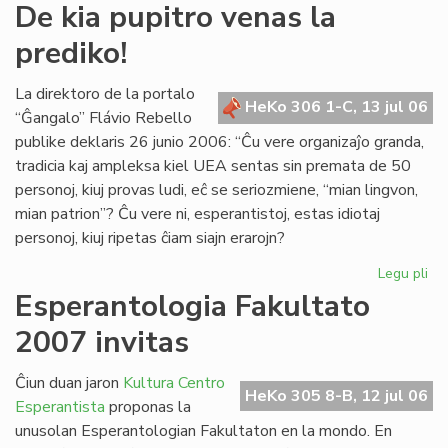
De
De kia pupitro venas la
kia
prediko!
pup
ve
la
La direktoro de la portalo
HeKo 306 1-C, 13 jul 06
pre
“Ĝangalo” Flávio Rebello
publike deklaris 26 junio 2006: “Ĉu vere organizaĵo granda,
tradicia kaj ampleksa kiel UEA sentas sin premata de 50
personoj, kiuj provas ludi, eĉ se seriozmiene, “mian lingvon,
mian patrion”? Ĉu vere ni, esperantistoj, estas idiotaj
personoj, kiuj ripetas ĉiam siajn erarojn?
Legu pli
pri
De
Esperantologia Fakultato
kia
2007 invitas
pup
ve
la
Ĉiun duan jaron
Kultura Centro
HeKo 305 8-B, 12 jul 06
pre
Esperantista
proponas la
unusolan Esperantologian Fakultaton en la mondo. En