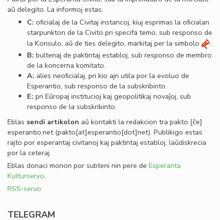
aŭ delegito. La informoj estas:
C:
oﬁcialaj de la Civitaj instancoj, kiuj esprimas la oﬁcialan
starpunkton de la Civito pri specifa temo, sub responso de
la Konsulo, aŭ de ties delegito, markitaj per la simbolo
.
B:
bultenaj de paktintaj establoj, sub responso de membro
de la koncerna komitato.
A:
alies neoﬁcialaj, pri kio ajn utila por la evoluo de
Esperantio, sub responso de la subskribinto.
E:
pri Eŭropaj institucioj kaj geopolitikaj novaĵoj, sub
responso de la subskribinto.
Eblas
sendi
artikolon
aŭ kontakti la redakcion tra
pakto
[ĉe]
esperantio
.
net
(pakto[at]esperantio[dot]net)
. Publikigo estas
rajto por esperantaj civitanoj kaj paktintaj establoj, laŭdiskrecia
por la ceteraj.
Eblas donaci monon por subteni nin pere de
Esperanta
Kulturservo
.
RSS-servo
TELEGRAM