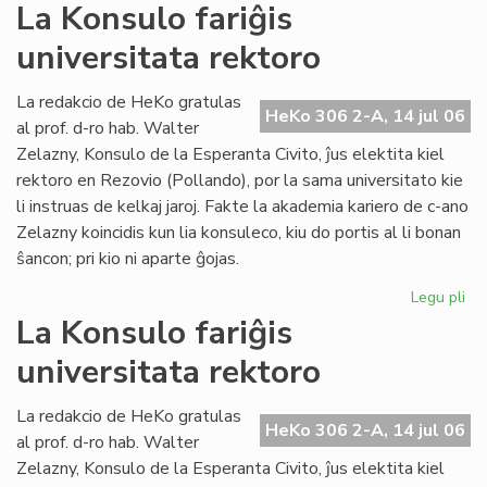
La
La Konsulo fariĝis
Civ
universitata rektoro
ba
en
ko
La redakcio de HeKo gratulas
HeKo 306 2-A, 14 jul 06
pri
al prof. d-ro hab. Walter
ev
Zelazny, Konsulo de la Esperanta Civito, ĵus elektita kiel
rektoro en Rezovio (Pollando), por la sama universitato kie
li instruas de kelkaj jaroj. Fakte la akademia kariero de c-ano
Zelazny koincidis kun lia konsuleco, kiu do portis al li bonan
ŝancon; pri kio ni aparte ĝojas.
Legu pli
pri
La
La Konsulo fariĝis
Ko
universitata rektoro
far
uni
rek
La redakcio de HeKo gratulas
HeKo 306 2-A, 14 jul 06
al prof. d-ro hab. Walter
Zelazny, Konsulo de la Esperanta Civito, ĵus elektita kiel