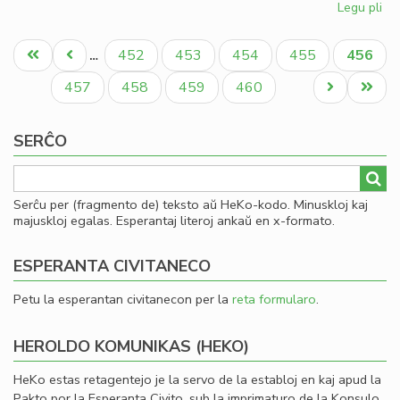
Legu pli
pri
So
Pagination
uni
Unua
Antaŭa
Paĝo
Paĝo
Paĝo
Paĝo
Aktual
452
453
454
455
456
…
pri
paĝo
paĝo
paĝo
mo
Paĝo
Paĝo
Paĝo
Paĝo
Next
Last
457
458
459
460
page
page
SERĈO
Serĉu per (fragmento de) teksto aŭ HeKo-kodo. Minuskloj kaj
majuskloj egalas. Esperantaj literoj ankaŭ en x-formato.
ESPERANTA CIVITANECO
Petu la esperantan civitanecon per la
reta formularo
.
HEROLDO KOMUNIKAS (HEKO)
HeKo estas retagentejo je la servo de la establoj en kaj apud la
Pakto por la Esperanta Civito, sub la imprimaturo de la Konsulo