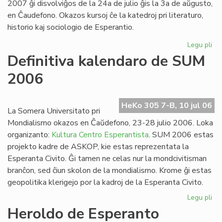
2007 ĝi disvolviĝos de la 24a de julio ĝis la 3a de aŭgusto,
en Ĉaudefono. Okazos kursoj ĉe la katedroj pri literaturo,
historio kaj sociologio de Esperantio.
Legu pli
pri
Es
Definitiva kalendaro de SUM
Fak
2006
20
inv
HeKo 305 7-B, 10 jul 06
La Somera Universitato pri
Mondialismo okazos en Ĉaŭdefono, 23-28 julio 2006. Loka
organizanto:
Kultura Centro Esperantista
. SUM 2006 estas
projekto kadre de ASKOP, kie estas reprezentata la
Esperanta Civito. Ĝi tamen ne celas nur la mondcivitisman
branĉon, sed ĉiun skolon de la mondialismo. Krome ĝi estas
geopolitika klerigejo por la kadroj de la Esperanta Civito.
Legu pli
pri
Def
Heroldo de Esperanto
ka