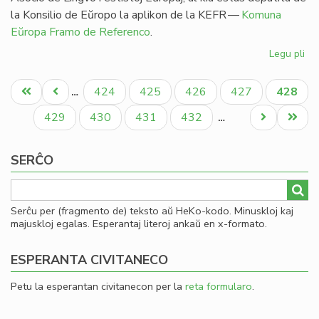
la Konsilio de Eŭropo la aplikon de la KEFR —
Komuna
Eŭropa Framo de Referenco
.
Legu pli
pri
Ag
Pagination
pri
Unua
Antaŭa
Paĝo
Paĝo
Paĝo
Paĝo
Aktual
424
425
426
427
428
…
es
paĝo
paĝo
paĝo
en
Paĝo
Paĝo
Paĝo
Paĝo
Next
Last
429
430
431
432
…
li
page
page
SERĈO
Serĉu per (fragmento de) teksto aŭ HeKo-kodo. Minuskloj kaj
majuskloj egalas. Esperantaj literoj ankaŭ en x-formato.
ESPERANTA CIVITANECO
Petu la esperantan civitanecon per la
reta formularo
.