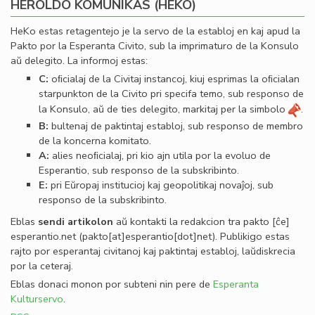
HEROLDO KOMUNIKAS (HEKO)
HeKo estas retagentejo je la servo de la establoj en kaj apud la
Pakto por la Esperanta Civito, sub la imprimaturo de la Konsulo
aŭ delegito. La informoj estas:
C:
oﬁcialaj de la Civitaj instancoj, kiuj esprimas la oﬁcialan
starpunkton de la Civito pri specifa temo, sub responso de
la Konsulo, aŭ de ties delegito, markitaj per la simbolo
.
B:
bultenaj de paktintaj establoj, sub responso de membro
de la koncerna komitato.
A:
alies neoﬁcialaj, pri kio ajn utila por la evoluo de
Esperantio, sub responso de la subskribinto.
E:
pri Eŭropaj institucioj kaj geopolitikaj novaĵoj, sub
responso de la subskribinto.
Eblas
sendi
artikolon
aŭ kontakti la redakcion tra
pakto
[ĉe]
esperantio
.
net
(pakto[at]esperantio[dot]net)
. Publikigo estas
rajto por esperantaj civitanoj kaj paktintaj establoj, laŭdiskrecia
por la ceteraj.
Eblas donaci monon por subteni nin pere de
Esperanta
Kulturservo
.