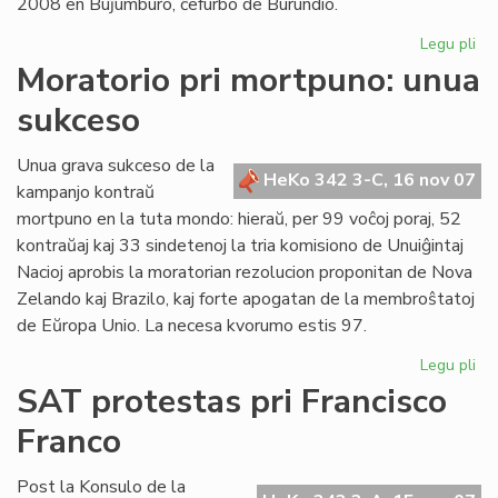
2008 en Buĵumburo, ĉefurbo de Burundio.
Legu pli
pri
No
Moratorio pri mortpuno: unua
da
sukceso
po
Af
en
Unua grava sukceso de la
HeKo 342 3-C, 16 nov 07
Bu
kampanjo kontraŭ
mortpuno en la tuta mondo: hieraŭ, per 99 voĉoj poraj, 52
kontraŭaj kaj 33 sindetenoj la tria komisiono de Unuiĝintaj
Nacioj aprobis la moratorian rezolucion proponitan de Nova
Zelando kaj Brazilo, kaj forte apogatan de la membroŝtatoj
de Eŭropa Unio. La necesa kvorumo estis 97.
Legu pli
pri
Mo
SAT protestas pri Francisco
pri
Franco
mo
un
su
Post la Konsulo de la