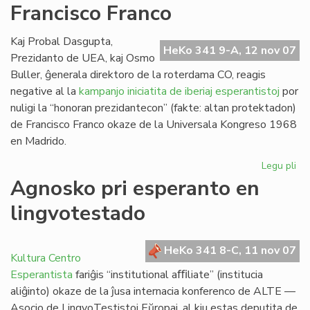
Francisco Franco
Ra
Kaj Probal Dasgupta,
HeKo 341 9-A, 12 nov 07
Prezidanto de UEA, kaj Osmo
Buller, ĝenerala direktoro de la roterdama CO, reagis
negative al la
kampanjo iniciatita de iberiaj esperantistoj
por
nuligi la “honoran prezidantecon” (fakte: altan protektadon)
de Francisco Franco okaze de la Universala Kongreso 1968
en Madrido.
Legu pli
pri
Ro
Agnosko pri esperanto en
de
lingvotestado
Fra
Fr
HeKo 341 8-C, 11 nov 07
Kultura Centro
Esperantista
fariĝis “institutional aﬃliate” (institucia
aliĝinto) okaze de la ĵusa internacia konferenco de ALTE —
Asocio de LingvoTestistoj Eŭropaj, al kiu estas deputita de