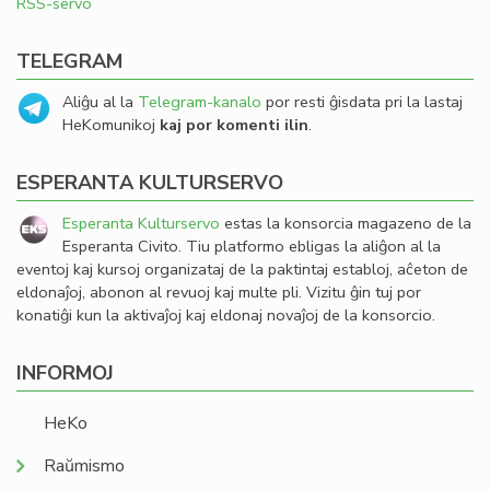
RSS-servo
TELEGRAM
Aliĝu al la
Telegram-kanalo
por resti ĝisdata pri la lastaj
HeKomunikoj
kaj por komenti ilin
.
ESPERANTA KULTURSERVO
Esperanta Kulturservo
estas la konsorcia magazeno de la
Esperanta Civito. Tiu platformo ebligas la aliĝon al la
eventoj kaj kursoj organizataj de la paktintaj establoj, aĉeton de
eldonaĵoj, abonon al revuoj kaj multe pli. Vizitu ĝin tuj por
konatiĝi kun la aktivaĵoj kaj eldonaj novaĵoj de la konsorcio.
INFORMOJ
HeKo
Raŭmismo