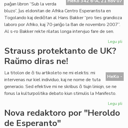
Pa
HeKo 342 6-A, 21 nov 07
paĝan libron “Sub la verda
No
bluzo”, ĵus eldonitan de Afrika Centro Esperantista en
Togolando kaj dediĉitan al Hans Bakker “pro ties grandioza
laboro por Afriko, kaj 70-jariĝo la 8an de novembro 2007”.
Al s-ro Bakker rekte rilatas longa intervjuo fare de sen.
Legu pli
pri
Afr
Strauss protektanto de UK?
fil
Raŭmo diras ne!
pri
Ro
La titolon de ĉi tiu artikoleto ne mi elektis: mi
HeKo -
intervenas nur kiel individuo, kaj ne nome de tuta
generacio. Sed efektive mi ne skribus ĉi tiujn liniojn, se ne
fonus la kulturpolitika debato kiun stimulis la Manifesto.
Legu pli
pri
St
Nova redaktoro por "Heroldo
pr
de Esperanto"
de
UK