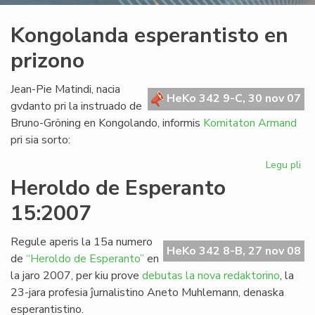
Kongolanda esperantisto en
prizono
Jean-Pie Matindi, nacia
HeKo 342 9-C, 30 nov 07
gvdanto pri la instruado de
Bruno-Gröning en Kongolando, informis
Komitaton Armand
pri sia sorto:
Legu pli
pri
Ko
Heroldo de Esperanto
esp
15:2007
en
pr
Regule aperis la 15a numero
HeKo 342 8-B, 27 nov 08
de
“Heroldo de Esperanto”
en
la jaro 2007, per kiu prove
debutas la nova redaktorino
, la
23-jara profesia ĵurnalistino Aneto Muhlemann, denaska
esperantistino.