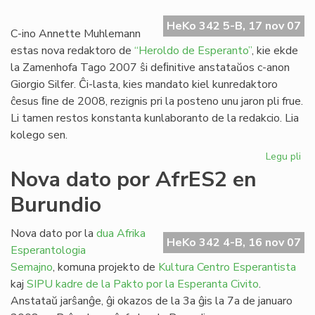
Ra
HeKo 342 5-B, 17 nov 07
dir
C-ino Annette Muhlemann
ne!
estas nova redaktoro de
“Heroldo de Esperanto”
, kie ekde
la Zamenhofa Tago 2007 ŝi deﬁnitive anstataŭos c-anon
Giorgio Silfer. Ĉi-lasta, kies mandato kiel kunredaktoro
ĉesus ﬁne de 2008, rezignis pri la posteno unu jaron pli frue.
Li tamen restos konstanta kunlaboranto de la redakcio. Lia
kolego sen.
Legu pli
pri
No
Nova dato por AfrES2 en
re
Burundio
po
"H
de
Nova dato por la
dua Afrika
HeKo 342 4-B, 16 nov 07
Es
Esperantologia
Semajno
, komuna projekto de
Kultura Centro Esperantista
kaj
SIPU
kadre de la Pakto por la Esperanta Civito
.
Anstataŭ jarŝanĝe, ĝi okazos de la 3a ĝis la 7a de januaro