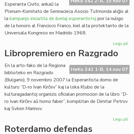
HeKo 342 2-A, 15 nov 07
Esperanta Civito, ankaŭ la
Plenum-Komitato de Sennacieca Asocio Tutmonda aliĝis al
la
kampanjo iniciatita de iberiaj esperantistoj
por la nuligo
de la honoro al Francisco Franco, kiel alta protektanto de la
Universala Kongreso en Madrido 1968.
Legu pli
pri
SA
Libropremiero en Razgrado
pr
pri
En la arto-fako de la Regiona
Fra
HeKo 342 1-B, 14 nov 07
biblioteko en Razgrado
Fr
(Bulgario), 9 novembro 2007 la Esperantista domo de
kulturo “D-ro Ivan Kirĉev” kaj la loka Klubo de la
kulturagadantoj organizis oﬁcialan promocion de la libro “D-
ro Ivan Kirĉev aŭ homo faber”, kompilitan de Dimitar Petrov
kaj Svilen Marinov.
Legu pli
pri
Li
Roterdamo defendas
en