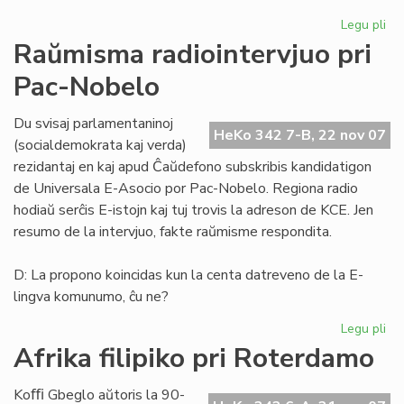
Legu pli
pri
He
Raŭmisma radiointervjuo pri
de
Pac-Nobelo
Es
15
Du svisaj parlamentaninoj
HeKo 342 7-B, 22 nov 07
(socialdemokrata kaj verda)
rezidantaj en kaj apud Ĉaŭdefono subskribis kandidatigon
de Universala E-Asocio por Pac-Nobelo. Regiona radio
hodiaŭ serĉis E-istojn kaj tuj trovis la adreson de KCE. Jen
resumo de la intervjuo, fakte raŭmisme respondita.
D: La propono koincidas kun la centa datreveno de la E-
lingva komunumo, ĉu ne?
Legu pli
pri
Ra
Afrika filipiko pri Roterdamo
rad
pri
Koﬃ Gbeglo aŭtoris la 90-