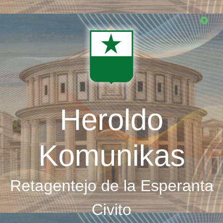
Skip
to
main
content
Heroldo
Komunikas
Retagentejo de la Esperanta
Civito