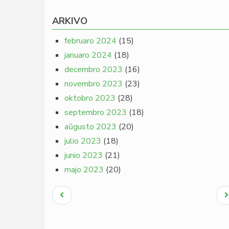
ARKIVO
februaro 2024
(15)
januaro 2024
(18)
decembro 2023
(16)
novembro 2023
(23)
oktobro 2023
(28)
septembro 2023
(18)
aŭgusto 2023
(20)
julio 2023
(18)
junio 2023
(21)
majo 2023
(20)
Pagination
Antaŭa
N
paĝo
p