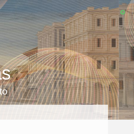
as
to