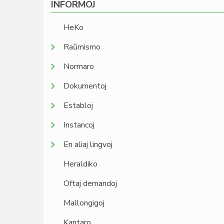
INFORMOJ
HeKo
Raŭmismo
Normaro
Dokumentoj
Establoj
Instancoj
En aliaj lingvoj
Heraldiko
Oftaj demandoj
Mallongigoj
Kantaro