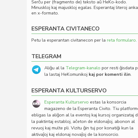
Serĉu per (fragmento de) teksto aŭ HeKo-kodo.
Minuskloj kaj majuskloj egalas. Esperantaj literoj ank
en x-formato.
ESPERANTA CIVITANECO
Petu la esperantan civitanecon per la
reta formularo
.
TELEGRAM
Aliĝu al la
Telegram-kanalo
por resti ĝisdata p
la lastaj HeKomunikoj
kaj por komenti ilin
.
ESPERANTA KULTURSERVO
Esperanta Kulturservo
estas la konsorcia
magazeno de la Esperanta Civito. Tiu platfor
ebligas la aliĝon al la eventoj kaj kursoj organizataj 
la paktintaj establoj, aĉeton de eldonaĵoj, abonon al
revuoj kaj multe pli. Vizitu ĝin tuj por konatiĝi kun la
aktivaĵoj kaj eldonaj novaĵoj de la konsorcio.