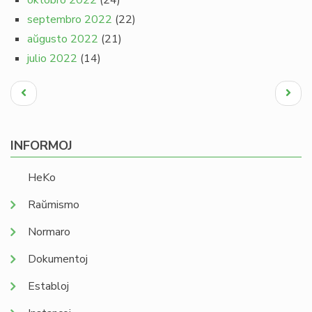
oktobro 2022
(24)
septembro 2022
(22)
aŭgusto 2022
(21)
julio 2022
(14)
Pagination
Antaŭa
Next
paĝo
page
INFORMOJ
HeKo
Raŭmismo
Normaro
Dokumentoj
Establoj