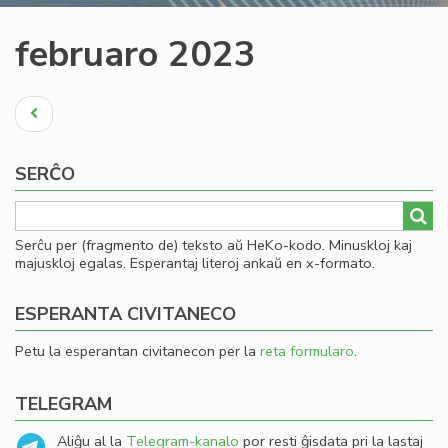
februaro 2023
Pagination
Antaŭa
paĝo
SERĈO
Serĉu per (fragmento de) teksto aŭ HeKo-kodo. Minuskloj kaj
majuskloj egalas. Esperantaj literoj ankaŭ en x-formato.
ESPERANTA CIVITANECO
Petu la esperantan civitanecon per la
reta formularo
.
TELEGRAM
Aliĝu al la
Telegram-kanalo
por resti ĝisdata pri la lastaj