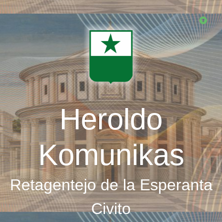
Skip
to
main
content
Heroldo
Komunikas
Retagentejo de la Esperanta
Civito