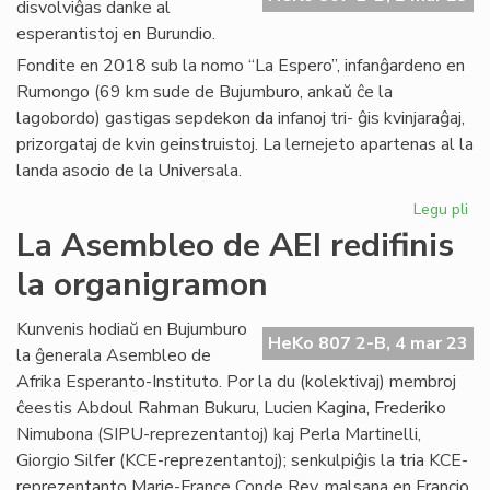
disvolviĝas danke al
esperantistoj en Burundio.
Fondite en 2018 sub la nomo “La Espero”, infanĝardeno en
Rumongo (69 km sude de Bujumburo, ankaŭ ĉe la
lagobordo) gastigas sepdekon da infanoj tri- ĝis kvinjaraĝaj,
prizorgataj de kvin geinstruistoj. La lernejeto apartenas al la
landa asocio de la Universala.
Legu pli
pri
In
La Asembleo de AEI redifinis
"L
la organigramon
Es
akt
en
Kunvenis hodiaŭ en Bujumburo
HeKo 807 2-B, 4 mar 23
Ru
la ĝenerala Asembleo de
Afrika Esperanto-Instituto. Por la du (kolektivaj) membroj
ĉeestis Abdoul Rahman Bukuru, Lucien Kagina, Frederiko
Nimubona (SIPU-reprezentantoj) kaj Perla Martinelli,
Giorgio Silfer (KCE-reprezentantoj); senkulpiĝis la tria KCE-
reprezentanto Marie-France Conde Rey, malsana en Francio.