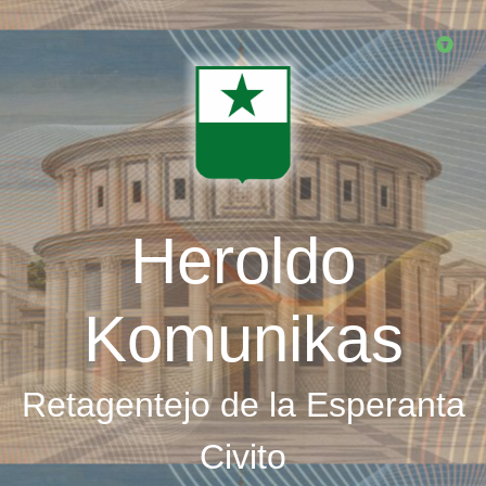
Skip
to
main
content
Heroldo
Komunikas
Retagentejo de la Esperanta
Civito