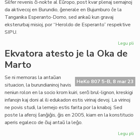
Silfer revenis ĉi-nokte al Eŭropo, post kvar plenaj semajnoj
da aktivecoj en Burundio, ĝenerale en Bujumburo ĉe la
Tanganika Esperanto-Domo, sed ankaŭ kun gravaj
eksterurbaj misioj, por “Heroldo de Esperanto” respektive
SIPU.
Legu pli
pri
La
Ekvatora atesto je la Oka de
Kap
Marto
de
rev
el
Se ni memoras la antaŭan
HeKo 807 5-B, 8 mar 23
Afr
situacion, la burundianinoj havis
neniun rolon en la socio krom kuiri, serĉi brul-lignon, kreskigi
infanojn kaj doni al ili edukadon estis virinaj devoj. La virinoj
ne povis studi, la lernejo estis farita por la knaboj. Sed
poste la aferoj ŝanĝiĝis, ĝis en 2005, kiam en la konstitucio
aperis egaleco de ĉiuj antaŭ la leĝo.
Legu pli
pri