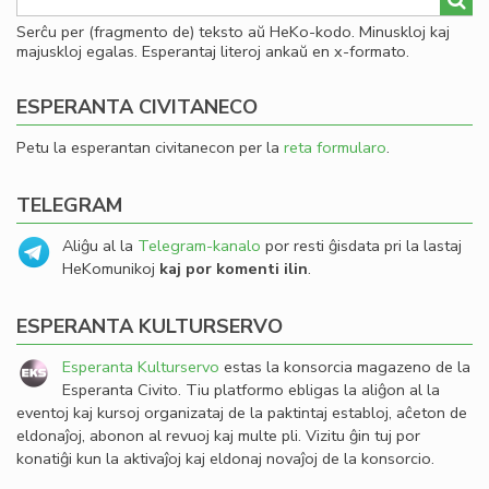
Serĉu per (fragmento de) teksto aŭ HeKo-kodo. Minuskloj kaj
majuskloj egalas. Esperantaj literoj ankaŭ en x-formato.
ESPERANTA CIVITANECO
Petu la esperantan civitanecon per la
reta formularo
.
TELEGRAM
Aliĝu al la
Telegram-kanalo
por resti ĝisdata pri la lastaj
HeKomunikoj
kaj por komenti ilin
.
ESPERANTA KULTURSERVO
Esperanta Kulturservo
estas la konsorcia magazeno de la
Esperanta Civito. Tiu platformo ebligas la aliĝon al la
eventoj kaj kursoj organizataj de la paktintaj establoj, aĉeton de
eldonaĵoj, abonon al revuoj kaj multe pli. Vizitu ĝin tuj por
konatiĝi kun la aktivaĵoj kaj eldonaj novaĵoj de la konsorcio.