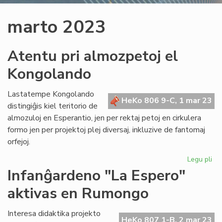
marto 2023
Atentu pri almozpetoj el
Kongolando
Lastatempe Kongolando
HeKo 806 9-C, 1 mar 23
distingiĝis kiel teritorio de
almozuloj en Esperantio, jen per rektaj petoj en cirkulera
formo jen per projektoj plej diversaj, inkluzive de fantomaj
orfejoj.
Legu pli
pri
At
Infanĝardeno "La Espero"
pri
aktivas en Rumongo
al
el
Ko
Interesa didaktika projekto
HeKo 807 1-B, 2 mar 23