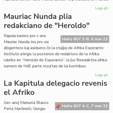
Legu pli
pri
La
Mauriac Nunda plia
As
redakciano de "Heroldo"
de
AE
red
Rapida kariero por c-ano
HeKo 807 3-B, 6 mar 23
la
Mauriac Nunda, kiu pro sia
or
diligenteco kaj asidueco ĉe la staĝoj de Afrika Esperanto-
Instituto atingis la postenon de redaktoro de la Afrika
rubriko en “Heroldo de Esperanto”: la ĵus ﬁnredaktita afrika
numero de HdE parte rezultas de lia kontribuo.
Legu pli
pri
Ma
La Kapitula delegacio revenis
Nu
el Afriko
pli
re
de
Gec-anoj Manuela Blanco,
HeKo 807 4-C, 7 mar 23
"H
Perla Martinelli, Giorgio