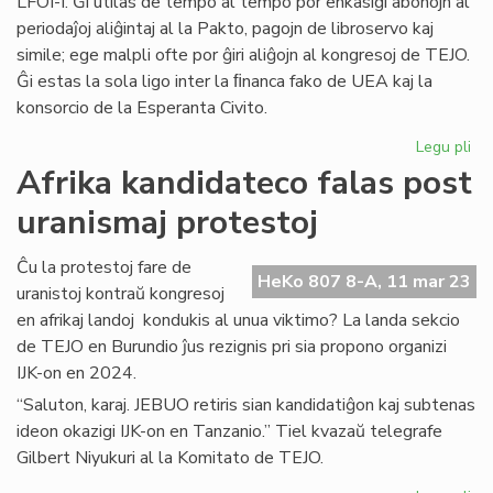
LFOI-I. Ĝi utilas de tempo al tempo por enkasigi abonojn al
periodaĵoj aliĝintaj al la Pakto, pagojn de libroservo kaj
simile; ege malpli ofte por ĝiri aliĝojn al kongresoj de TEJO.
Ĝi estas la sola ligo inter la ﬁnanca fako de UEA kaj la
konsorcio de la Esperanta Civito.
Legu pli
pri
Ne
Afrika kandidateco falas post
plu
uranismaj protestoj
akt
la
UE
Ĉu la protestoj fare de
HeKo 807 8-A, 11 mar 23
ko
uranistoj kontraŭ kongresoj
LF
en afrikaj landoj kondukis al unua viktimo? La landa sekcio
I
de TEJO en Burundio ĵus rezignis pri sia propono organizi
IJK-on en 2024.
“Saluton, karaj. JEBUO retiris sian kandidatiĝon kaj subtenas
ideon okazigi IJK-on en Tanzanio.” Tiel kvazaŭ telegrafe
Gilbert Niyukuri al la Komitato de TEJO.