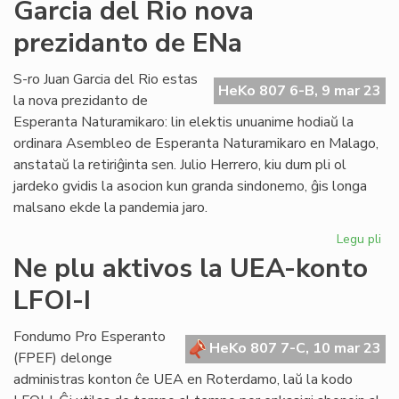
Ek
Garcia del Rio nova
at
prezidanto de ENa
je
la
Ok
S-ro Juan Garcia del Rio estas
HeKo 807 6-B, 9 mar 23
de
la nova prezidanto de
Ma
Esperanta Naturamikaro: lin elektis unuanime hodiaŭ la
ordinara Asembleo de Esperanta Naturamikaro en Malago,
anstataŭ la retiriĝinta sen. Julio Herrero, kiu dum pli ol
jardeko gvidis la asocion kun granda sindonemo, ĝis longa
malsano ekde la pandemia jaro.
Legu pli
pri
Ga
Ne plu aktivos la UEA-konto
del
LFOI-I
Rio
no
pr
Fondumo Pro Esperanto
HeKo 807 7-C, 10 mar 23
de
(FPEF) delonge
EN
administras konton ĉe UEA en Roterdamo, laŭ la kodo