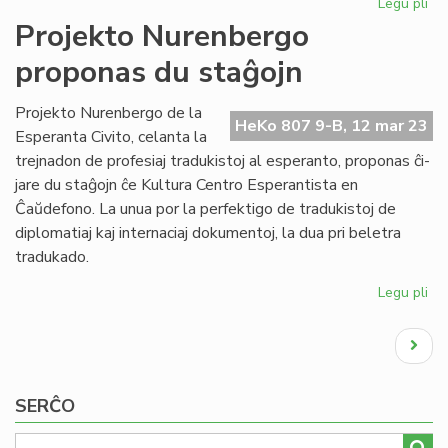
Legu pli
pri
Afr
Projekto Nurenbergo
ka
proponas du staĝojn
fal
po
ur
Projekto Nurenbergo de la
HeKo 807 9-B, 12 mar 23
pro
Esperanta Civito, celanta la
trejnadon de profesiaj tradukistoj al esperanto, proponas ĉi-
jare du staĝojn ĉe Kultura Centro Esperantista en
Ĉaŭdefono. La unua por la perfektigo de tradukistoj de
diplomatiaj kaj internaciaj dokumentoj, la dua pri beletra
tradukado.
Legu pli
pri
Pro
Pagination
Nu
Next
pr
page
du
st
SERĈO