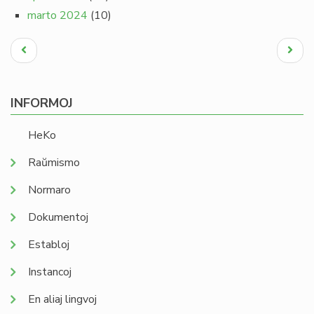
marto 2024
(10)
Pagination
Antaŭa
Next
paĝo
page
INFORMOJ
HeKo
Raŭmismo
Normaro
Dokumentoj
Establoj
Instancoj
En aliaj lingvoj