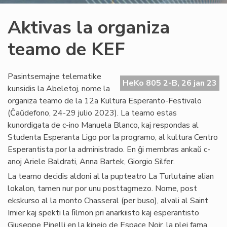
Aktivas la organiza
teamo de KEF
Pasintsemajne telematike
HeKo 805 2-B, 26 jan 23
kunsidis la Abeletoj, nome la
organiza teamo de la 12a Kultura Esperanto-Festivalo
(Ĉaŭdefono, 24-29 julio 2023). La teamo estas
kunordigata de c-ino Manuela Blanco, kaj respondas al
Studenta Esperanta Ligo por la programo, al kultura Centro
Esperantista por la administrado. En ĝi membras ankaŭ c-
anoj Ariele Baldrati, Anna Bartek, Giorgio Silfer.
La teamo decidis aldoni al la pupteatro La Turlutaine alian
lokalon, tamen nur por unu posttagmezo. Nome, post
ekskurso al la monto Chasseral (per buso), alvali al Saint
Imier kaj spekti la ﬁlmon pri anarkiisto kaj esperantisto
Giuseppe Pinelli en la kinejo de Espace Noir, la plej fama