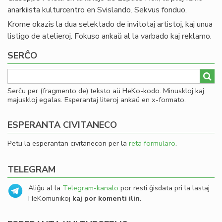
anarkiista kulturcentro en Svislando. Sekvus fonduo.
Krome okazis la dua selektado de invitotaj artistoj, kaj unua
listigo de atelieroj. Fokuso ankaŭ al la varbado kaj reklamo.
SERĈO
Serĉu per (fragmento de) teksto aŭ HeKo-kodo. Minuskloj kaj
majuskloj egalas. Esperantaj literoj ankaŭ en x-formato.
ESPERANTA CIVITANECO
Petu la esperantan civitanecon per la
reta formularo
.
TELEGRAM
Aliĝu al la
Telegram-kanalo
por resti ĝisdata pri la lastaj
HeKomunikoj
kaj por komenti ilin
.