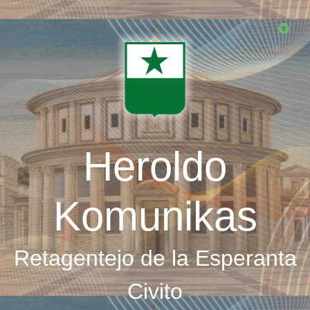
Skip
to
main
content
Heroldo
Komunikas
Retagentejo de la Esperanta
Civito