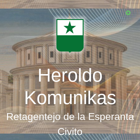
Skip
to
main
content
Heroldo
Komunikas
Retagentejo de la Esperanta
Civito