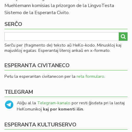
Muehlemann komisias la prizorgon de la LingvoTesta
Sistemo de la Esperanta Civito.
SERĈO
Serĉu per (fragmento de) teksto aŭ HeKo-kodo. Minuskloj kaj
majuskloj egalas. Esperantaj literoj ankaŭ en x-formato.
ESPERANTA CIVITANECO
Petu la esperantan civitanecon per la
reta formularo
.
TELEGRAM
Aliĝu al la
Telegram-kanalo
por resti ĝisdata pri la lastaj
HeKomunikoj
kaj por komenti ilin
.
ESPERANTA KULTURSERVO