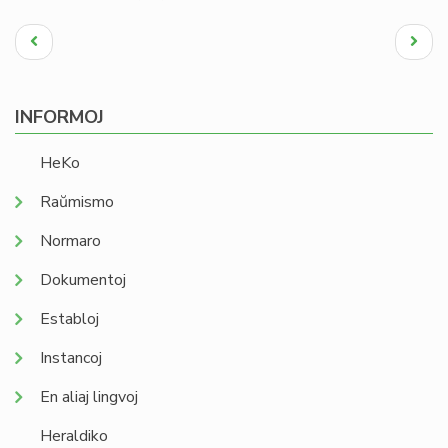
Pagination
Antaŭa
Next
paĝo
page
INFORMOJ
HeKo
Raŭmismo
Normaro
Dokumentoj
Establoj
Instancoj
En aliaj lingvoj
Heraldiko