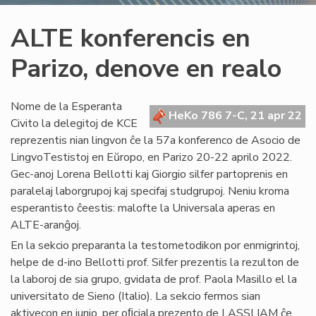
ALTE konferencis en
Parizo, denove en realo
Nome de la Esperanta
HeKo 786 7-C, 21 apr 22
Civito la delegitoj de KCE
reprezentis nian lingvon ĉe la 57a konferenco de Asocio de
LingvoTestistoj en Eŭropo, en Parizo 20-22 aprilo 2022.
Gec-anoj Lorena Bellotti kaj Giorgio silfer partoprenis en
paralelaj laborgrupoj kaj specifaj studgrupoj. Neniu kroma
esperantisto ĉeestis: malofte la Universala aperas en
ALTE-aranĝoj.
En la sekcio preparanta la testometodikon por enmigrintoj,
helpe de d-ino Bellotti prof. Silfer prezentis la rezulton de
la laboroj de sia grupo, gvidata de prof. Paola Masillo el la
universitato de Sieno (Italio). La sekcio fermos sian
aktivecon en junio, per oﬁciala prezento de LASSLIAM ĉe