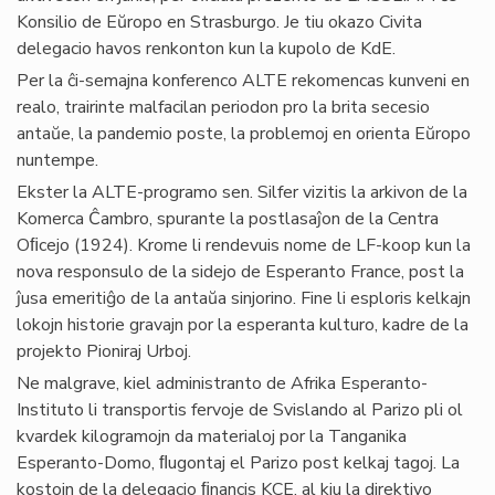
Konsilio de Eŭropo en Strasburgo. Je tiu okazo Civita
delegacio havos renkonton kun la kupolo de KdE.
Per la ĉi-semajna konferenco ALTE rekomencas kunveni en
realo, trairinte malfacilan periodon pro la brita secesio
antaŭe, la pandemio poste, la problemoj en orienta Eŭropo
nuntempe.
Ekster la ALTE-programo sen. Silfer vizitis la arkivon de la
Komerca Ĉambro, spurante la postlasaĵon de la Centra
Oﬁcejo (1924). Krome li rendevuis nome de LF-koop kun la
nova responsulo de la sidejo de Esperanto France, post la
ĵusa emeritiĝo de la antaŭa sinjorino. Fine li esploris kelkajn
lokojn historie gravajn por la esperanta kulturo, kadre de la
projekto Pioniraj Urboj.
Ne malgrave, kiel administranto de Afrika Esperanto-
Instituto li transportis fervoje de Svislando al Parizo pli ol
kvardek kilogramojn da materialoj por la Tanganika
Esperanto-Domo, ﬂugontaj el Parizo post kelkaj tagoj. La
kostojn de la delegacio ﬁnancis KCE, al kiu la direktivo