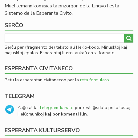
Muehlemann komisias la prizorgon de la LingvoTesta
Sistemo de la Esperanta Civito.
SERĈO
Serĉu per (fragmento de) teksto aŭ HeKo-kodo. Minuskloj kaj
majuskloj egalas. Esperantaj literoj ankaŭ en x-formato.
ESPERANTA CIVITANECO
Petu la esperantan civitanecon per la
reta formularo
.
TELEGRAM
Aliĝu al la
Telegram-kanalo
por resti ĝisdata pri la lastaj
HeKomunikoj
kaj por komenti ilin
.
ESPERANTA KULTURSERVO