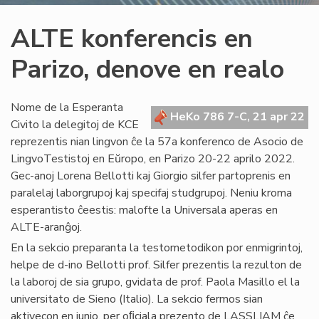
ALTE konferencis en
Parizo, denove en realo
Nome de la Esperanta
HeKo 786 7-C, 21 apr 22
Civito la delegitoj de KCE
reprezentis nian lingvon ĉe la 57a konferenco de Asocio de
LingvoTestistoj en Eŭropo, en Parizo 20-22 aprilo 2022.
Gec-anoj Lorena Bellotti kaj Giorgio silfer partoprenis en
paralelaj laborgrupoj kaj specifaj studgrupoj. Neniu kroma
esperantisto ĉeestis: malofte la Universala aperas en
ALTE-aranĝoj.
En la sekcio preparanta la testometodikon por enmigrintoj,
helpe de d-ino Bellotti prof. Silfer prezentis la rezulton de
la laboroj de sia grupo, gvidata de prof. Paola Masillo el la
universitato de Sieno (Italio). La sekcio fermos sian
aktivecon en junio, per oﬁciala prezento de LASSLIAM ĉe