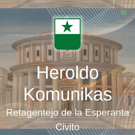
Skip
to
main
content
Heroldo
Komunikas
Retagentejo de la Esperanta
Civito