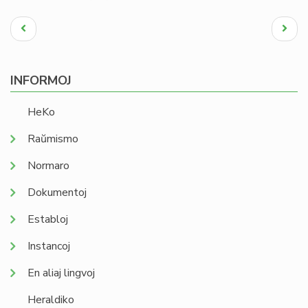
Pagination
Antaŭa
Next
paĝo
page
INFORMOJ
HeKo
Raŭmismo
Normaro
Dokumentoj
Establoj
Instancoj
En aliaj lingvoj
Heraldiko