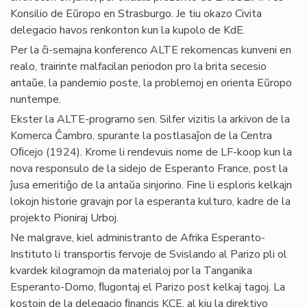
Konsilio de Eŭropo en Strasburgo. Je tiu okazo Civita
delegacio havos renkonton kun la kupolo de KdE.
Per la ĉi-semajna konferenco ALTE rekomencas kunveni en
realo, trairinte malfacilan periodon pro la brita secesio
antaŭe, la pandemio poste, la problemoj en orienta Eŭropo
nuntempe.
Ekster la ALTE-programo sen. Silfer vizitis la arkivon de la
Komerca Ĉambro, spurante la postlasaĵon de la Centra
Oﬁcejo (1924). Krome li rendevuis nome de LF-koop kun la
nova responsulo de la sidejo de Esperanto France, post la
ĵusa emeritiĝo de la antaŭa sinjorino. Fine li esploris kelkajn
lokojn historie gravajn por la esperanta kulturo, kadre de la
projekto Pioniraj Urboj.
Ne malgrave, kiel administranto de Afrika Esperanto-
Instituto li transportis fervoje de Svislando al Parizo pli ol
kvardek kilogramojn da materialoj por la Tanganika
Esperanto-Domo, ﬂugontaj el Parizo post kelkaj tagoj. La
kostojn de la delegacio ﬁnancis KCE, al kiu la direktivo