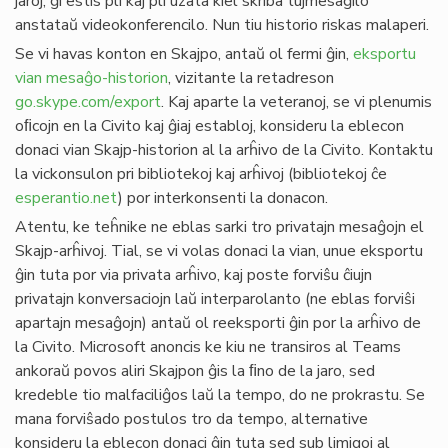
jaroj, ĝi estis pli kaj pli uzata kiel skriba tujmesaĝilo
anstataŭ videokonferencilo. Nun tiu historio riskas malaperi.
Se vi havas konton en Skajpo, antaŭ ol fermi ĝin,
eksportu
vian mesaĝo-historion
, vizitante la retadreson
go.skype.com/export
. Kaj aparte la veteranoj, se vi plenumis
oﬁcojn en la Civito kaj ĝiaj establoj, konsideru la eblecon
donaci vian Skajp-historion al la arĥivo de la Civito. Kontaktu
la vickonsulon pri bibliotekoj kaj arĥivoj (bibliotekoj ĉe
esperantio.net
) por interkonsenti la donacon.
Atentu, ke teĥnike ne eblas sarki tro privatajn mesaĝojn el
Skajp-arĥivoj. Tial, se vi volas donaci la vian, unue eksportu
ĝin tuta por via privata arĥivo, kaj poste forviŝu ĉiujn
privatajn konversaciojn laŭ interparolanto (ne eblas forviŝi
apartajn mesaĝojn) antaŭ ol reeksporti ĝin por la arĥivo de
la Civito. Microsoft anoncis ke kiu ne transiros al Teams
ankoraŭ povos aliri Skajpon ĝis la ﬁno de la jaro, sed
kredeble tio malfaciliĝos laŭ la tempo, do ne prokrastu. Se
mana forviŝado postulos tro da tempo, alternative
konsideru la eblecon donaci ĝin tuta sed sub limigoj al