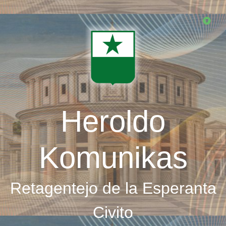
Skip
to
main
content
Heroldo
Komunikas
Retagentejo de la Esperanta
Civito