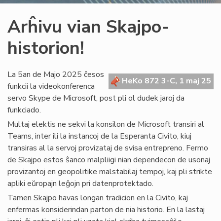
Arĥivu vian Skajpo-
historion!
La 5an de Majo 2025 ĉesos
HeKo 872 3-C, 1 maj 25
funkcii la videokonferenca
servo Skype de Microsoft, post pli ol dudek jaroj da
funkciado.
Multaj elektis ne sekvi la konsilon de Microsoft transiri al
Teams, inter ili la instancoj de la Esperanta Civito, kiuj
transiras al la servoj provizataj de svisa entrepreno. Fermo
de Skajpo estos ŝanco malpliigi nian dependecon de usonaj
provizantoj en geopolitike malstabilaj tempoj, kaj pli strikte
apliki eŭropajn leĝojn pri datenprotektado.
Tamen Skajpo havas longan tradicion en la Civito, kaj
enfermas konsiderindan parton de nia historio. En la lastaj