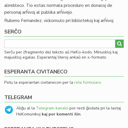
alirebleco. Tio estas normala proceduro en donacoj de
personaj arĥivoj al publika arĥivejo.
Rubeno Fernandez, vickonsulo pri bibliotekoj kaj arĥivoj
SERĈO
Serĉu per (fragmento de) teksto aŭ HeKo-kodo. Minuskloj kaj
majuskloj egalas. Esperantaj literoj ankaŭ en x-formato.
ESPERANTA CIVITANECO
Petu la esperantan civitanecon per la
reta formularo
.
TELEGRAM
Aliĝu al la
Telegram-kanalo
por resti ĝisdata pri la lastaj
HeKomunikoj
kaj por komenti ilin
.