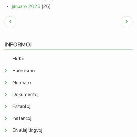
januaro 2025
(26)
Pagination
Antaŭa
Next
paĝo
page
INFORMOJ
HeKo
Raŭmismo
Normaro
Dokumentoj
Establoj
Instancoj
En aliaj lingvoj