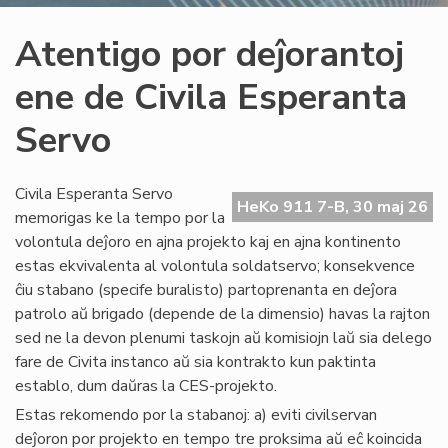
Atentigo por deĵorantoj
ene de Civila Esperanta
Servo
Civila Esperanta Servo
HeKo 911 7-B, 30 maj 26
memorigas ke la tempo por la
volontula deĵoro en ajna projekto kaj en ajna kontinento
estas ekvivalenta al volontula soldatservo; konsekvence
ĉiu stabano (specife buralisto) partoprenanta en deĵora
patrolo aŭ brigado (depende de la dimensio) havas la rajton
sed ne la devon plenumi taskojn aŭ komisiojn laŭ sia delego
fare de Civita instanco aŭ sia kontrakto kun paktinta
establo, dum daŭras la CES-projekto.
Estas rekomendo por la stabanoj: a) eviti civilservan
deĵoron por projekto en tempo tre proksima aŭ eĉ koincida