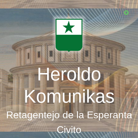
Skip
to
main
content
Heroldo
Komunikas
Retagentejo de la Esperanta
Civito