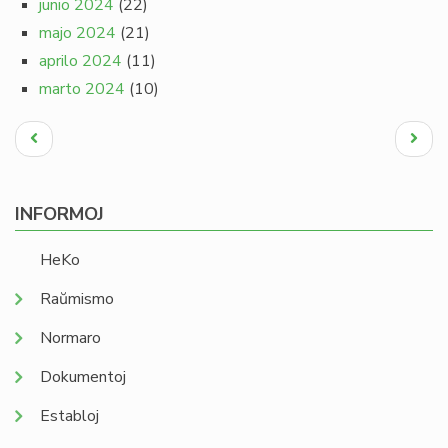
junio 2024
(22)
majo 2024
(21)
aprilo 2024
(11)
marto 2024
(10)
Pagination
Antaŭa
Next
paĝo
page
INFORMOJ
HeKo
Raŭmismo
Normaro
Dokumentoj
Establoj