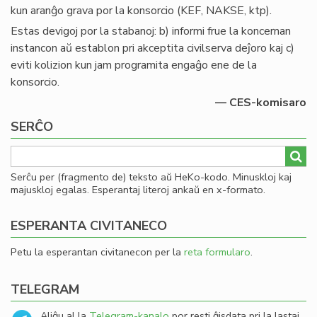
kun aranĝo grava por la konsorcio (KEF, NAKSE, ktp).
Estas devigoj por la stabanoj: b) informi frue la koncernan
instancon aŭ establon pri akceptita civilserva deĵoro kaj c)
eviti kolizion kun jam programita engaĝo ene de la
konsorcio.
— CES-komisaro
SERĈO
Serĉu per (fragmento de) teksto aŭ HeKo-kodo. Minuskloj kaj
majuskloj egalas. Esperantaj literoj ankaŭ en x-formato.
ESPERANTA CIVITANECO
Petu la esperantan civitanecon per la
reta formularo
.
TELEGRAM
Aliĝu al la
Telegram-kanalo
por resti ĝisdata pri la lastaj