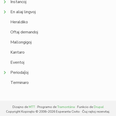
Instancoj
En aliaj lingvoj
Heraldiko
Oftaj demandoj
Mallongigoj
Kantaro
Eventoj
Periodaĵoj
Terminaro
Dizajno de
MTT
· Programo de
Tramontána
· Funkcio de
Drupal
Copyright Kopirajto © 2006–2026 Esperanta Civito · Ĉiuj rajtoj rezervitaj.