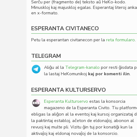
Serĉu per (fragmento de) teksto aŭ HeKo-kodo.
Minuskloj kaj majuskloj egalas. Esperantaj literoj ank
en x-formato.
ESPERANTA CIVITANECO
Petu la esperantan civitanecon per la
reta formularo
.
TELEGRAM
Aliĝu al la
Telegram-kanalo
por resti ĝisdata p
la lastaj HeKomunikoj
kaj por komenti ilin
.
ESPERANTA KULTURSERVO
Esperanta Kulturservo
estas la konsorcia
magazeno de la Esperanta Civito. Tiu platfor
ebligas la aliĝon al la eventoj kaj kursoj organizataj 
la paktintaj establoj, aĉeton de eldonaĵoj, abonon al
revuoj kaj multe pli. Vizitu ĝin tuj por konatiĝi kun la
aktivaĵoj kaj eldonaj novaĵoj de la konsorcio.