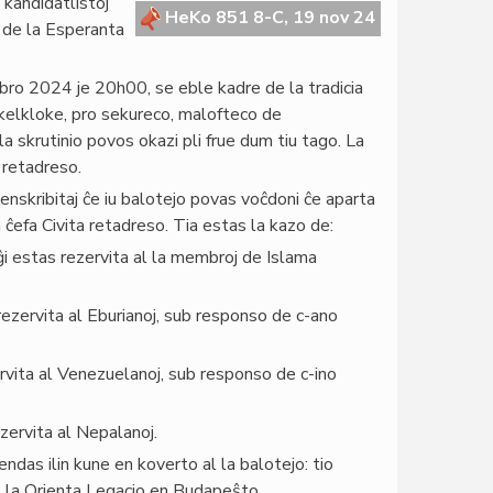
kandidatlistoj
HeKo 851 8-C, 19 nov 24
o de la Esperanta
bro 2024 je 20h00, se eble kadre de la tradicia
elkloke, pro sekureco, malofteco de
a skrutinio povos okazi pli frue dum tiu tago. La
 retadreso.
 enskribitaj ĉe iu balotejo povas voĉdoni ĉe aparta
a ĉefa Civita retadreso. Tia estas la kazo de:
ĝi estas rezervita al la membroj de Islama
rezervita al Eburianoj, sub responso de c-ano
ervita al Venezuelanoj, sub responso de c-ino
zervita al Nepalanoj.
ndas ilin kune en koverto al la balotejo: tio
e la Orienta Legacio en Budapeŝto.