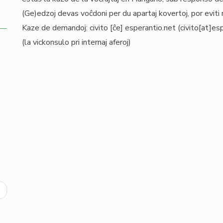
(Ge)edzoj devas voĉdoni per du apartaj kovertoj, por eviti 
Kaze de demandoj:
civito
[ĉe]
esperantio
.
net
(civito[at]es
(la vickonsulo pri internaj aferoj)
ext
age