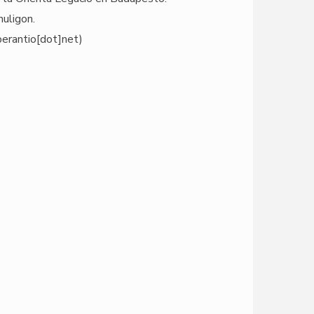
nuligon.
perantio[dot]net)