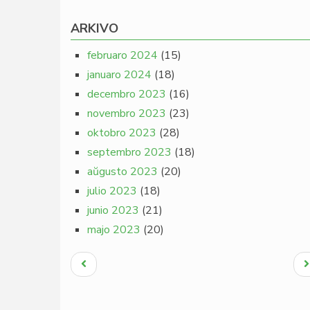
ARKIVO
februaro 2024
(15)
januaro 2024
(18)
decembro 2023
(16)
novembro 2023
(23)
oktobro 2023
(28)
septembro 2023
(18)
aŭgusto 2023
(20)
julio 2023
(18)
junio 2023
(21)
majo 2023
(20)
Pagination
Antaŭa
N
paĝo
p