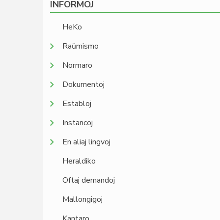
INFORMOJ
HeKo
Raŭmismo
Normaro
Dokumentoj
Establoj
Instancoj
En aliaj lingvoj
Heraldiko
Oftaj demandoj
Mallongigoj
Kantaro