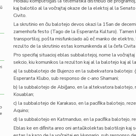
Hodiaŭ kompletiĝas la telematika distribuo de programoj, 
aŭ
kaj balotilo al la voĉrajtaj okaze de la elektoj al la Senat
Civito.
La skrutinio en ĉiu balotejo devos okazi la 15an de decem
zamenhofa festo (Tago de la Esperanta Kulturo). Tamen k
transportiloj, poŝta misfunkciado aŭ eĉ manko de elektro, l
rezulto de la skrutinio estas komunikenda al la ĉefa Civita
Pro specifaj situacioj eblas subbalotejoj, nome la voĉrajtaj
sekcio, kiu komunikos la rezulton kaj al la balotejo kaj al l
ri
a) la subbalotejo de Bujenzo en la subekvatora balotejo: 
Esperanta Klubo, sub responso de c-ano Shamani;
b) la subbalotejo de Abiĝano, en la altekvatora balotejo, 
Kouablan;
c) la subbalotejo de Karakaso, en la paciﬁka balotejo, rez
mo
Aquino;
de
d) la subbalotejo en Katmanduo, en la paciﬁka balotejo, re
Eblas ke en diﬁnita areo oni antaŭkolektas balotilojn kaj se
estas la kazo de la voĉrajtaj en Hungario, sub responso d