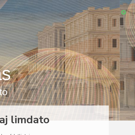
as
to
kaj limdato