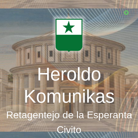
Skip
to
main
content
Heroldo
Komunikas
Retagentejo de la Esperanta
Civito