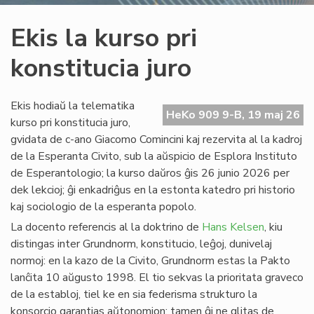
Ekis la kurso pri
konstitucia juro
Ekis hodiaŭ la telematika
HeKo 909 9-B, 19 maj 26
kurso pri konstitucia juro,
gvidata de c-ano Giacomo Comincini kaj rezervita al la kadroj
de la Esperanta Civito, sub la aŭspicio de Esplora Instituto
de Esperantologio; la kurso daŭros ĝis 26 junio 2026 per
dek lekcioj; ĝi enkadriĝus en la estonta katedro pri historio
kaj sociologio de la esperanta popolo.
La docento referencis al la doktrino de
Hans Kelsen
, kiu
distingas inter Grundnorm, konstitucio, leĝoj, dunivelaj
normoj: en la kazo de la Civito, Grundnorm estas la Pakto
lanĉita 10 aŭgusto 1998. El tio sekvas la prioritata graveco
de la establoj, tiel ke en sia federisma strukturo la
konsorcio garantias aŭtonomion; tamen ĝi ne glitas de