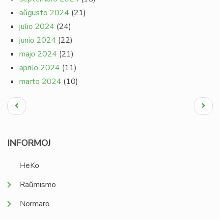
aŭgusto 2024
(21)
julio 2024
(24)
junio 2024
(22)
majo 2024
(21)
aprilo 2024
(11)
marto 2024
(10)
Pagination
Antaŭa
Next
paĝo
page
INFORMOJ
HeKo
Raŭmismo
Normaro