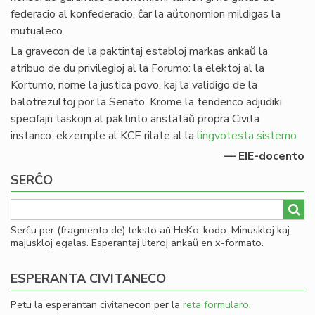
federacio al konfederacio, ĉar la aŭtonomion mildigas la
mutualeco.
La gravecon de la paktintaj establoj markas ankaŭ la
atribuo de du privilegioj al la Forumo: la elektoj al la
Kortumo, nome la justica povo, kaj la validigo de la
balotrezultoj por la Senato. Krome la tendenco adjudiki
specifajn taskojn al paktinto anstataŭ propra Civita
instanco: ekzemple al KCE rilate al la
lingvotesta sistemo
.
— EIE-docento
SERĈO
Serĉu per (fragmento de) teksto aŭ HeKo-kodo. Minuskloj kaj
majuskloj egalas. Esperantaj literoj ankaŭ en x-formato.
ESPERANTA CIVITANECO
Petu la esperantan civitanecon per la
reta formularo
.