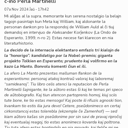
c-ino Perla Martinelli
07a Nov 2024 Ĵaŭ - 17h42
Mi aliĝas al la supra, memorante kun serena nostalgio la belajn
tagojn pasintajn kun Meta kaj William, kaj aldonante la
personan dankon pro la respondoj de William Auld al ĉi tiuj
demandoj en intervjuo de Aleksander Korĵenkov (La Ondo de
Esperanto, 1999, n-ro 2). Estas necese fari klarecon en nia
literaturhistorio.
La decido de la internacia elektantaro emfazis tri kialojn de
la “honorigo”: kandidatigo por la Nobel-premio; giganta
projekto Tolkien en Esperanto; prudento kaj volﬁrmo en la
kazo La Manto. Bonvolu komenti ĉiun el ili.
La afero La Manto prezentas malluman ﬂankon de la
esperantismo: personaj atakoj kontraŭ valoraj kaj laboremaj
“samideanoj”. Tiu libro celis atenci la reputacion de Perla
Martinelli ŝajnigante, ke la aŭtoro estas ŝi kaj ke temas pri speco
de aŭtobiograﬁo. Kaj tiun atencon partoprenis homoj, kiuj sciis
tute bone, ke tio estas mensogo! Kaj poste ili rifuzis agnoski tion,
kvankam tio estis ilia jura devo! Cetere, pseŭdonimeco en certaj
cirkonstancoj estas tolerebla (ekzemple ĉe Zamenhof) — sed
kiam aŭtoro kaŝas sin pseŭdonime por sin savi de pravaj riproĉoj
kaj eventualaj reagoj, tio estas anonimeco kovarda kaj poltrona.
Tiu tuta afero estas hontindaĵo en nia movado, kaj feliĉe mi ne