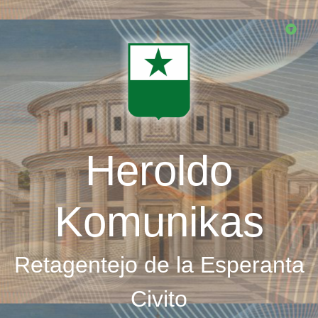
Skip
to
main
content
Heroldo
Komunikas
Retagentejo de la Esperanta
Civito