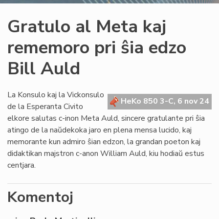
Gratulo al Meta kaj
rememoro pri ŝia edzo
Bill Auld
La Konsulo kaj la Vickonsulo
HeKo 850 3-C, 6 nov 24
de la Esperanta Civito
elkore salutas c-inon Meta Auld, sincere gratulante pri ŝia
atingo de la naŭdekoka jaro en plena mensa lucido, kaj
memorante kun admiro ŝian edzon, la grandan poeton kaj
didaktikan majstron c-anon William Auld, kiu hodiaŭ estus
centjara.
Komentoj