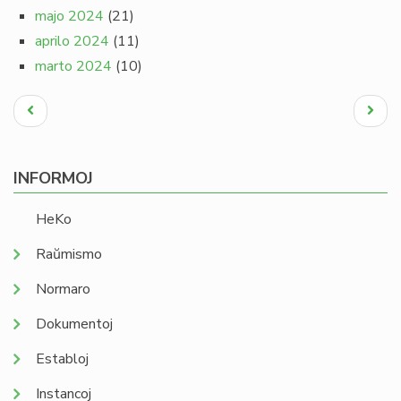
majo 2024
(21)
aprilo 2024
(11)
marto 2024
(10)
Pagination
Antaŭa
Next
paĝo
page
INFORMOJ
HeKo
Raŭmismo
Normaro
Dokumentoj
Establoj
Instancoj