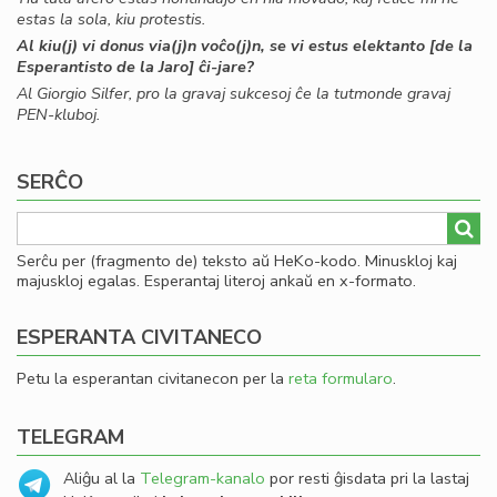
estas la sola, kiu protestis.
Al kiu(j) vi donus via(j)n voĉo(j)n, se vi estus elektanto [de la
Esperantisto de la Jaro] ĉi-jare?
Al Giorgio Silfer, pro la gravaj sukcesoj ĉe la tutmonde gravaj
PEN-kluboj.
SERĈO
Serĉu per (fragmento de) teksto aŭ HeKo-kodo. Minuskloj kaj
majuskloj egalas. Esperantaj literoj ankaŭ en x-formato.
ESPERANTA CIVITANECO
Petu la esperantan civitanecon per la
reta formularo
.
TELEGRAM
Aliĝu al la
Telegram-kanalo
por resti ĝisdata pri la lastaj