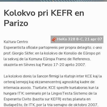
Kolokvo pri KEFR en
Parizo
HeKo 328 8-C, 21 apr 07
Kultura Centro
Esperantista oﬁciale partoprenis per propra delegito, c-ano
prof. Giorgio Silfer, en la kolokvo de Konsilio de Eŭropo pri
la sekvoj de la Komuna Eŭropa Framo de Referenco,
okazinta en Sèvres kaj Parizo 17-20 aprilo 2007.
La kolokvo donis la ŝancon ﬁrmigi la rilatojn inter KCE kaj la
ceteraj lernejoj kaj ekzamencentroj agnoskitaj kadre de
internacia asocio. Tiurilate, KCE specife kunlaboras kun la
hungara ITK: seminario pri la LingvoTesta Sistemo de la
Esperanta Civito (bazita sur KEFR) estas planata en
Budapeŝto, ĉe ITK, por la tria semajno de oktobro 2007.