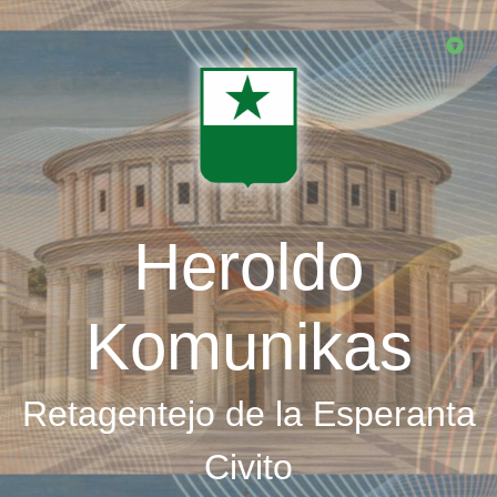
Skip
to
main
content
Heroldo
Komunikas
Retagentejo de la Esperanta
Civito