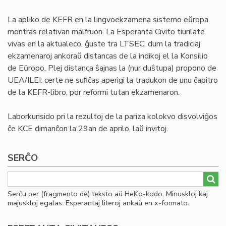
La apliko de KEFR en la lingvoekzamena sistemo eŭropa
montras relativan malfruon. La Esperanta Civito tiurilate
vivas en la aktualeco, ĝuste tra LTSEC, dum la tradiciaj
ekzamenaroj ankoraŭ distancas de la indikoj el la Konsilio
de Eŭropo. Plej distanca ŝajnas la (nur duŝtupa) propono de
UEA/ILEI: certe ne suﬁĉas aperigi la tradukon de unu ĉapitro
de la KEFR-libro, por reformi tutan ekzamenaron.
Laborkunsido pri la rezultoj de la pariza kolokvo disvolviĝos
ĉe KCE dimanĉon la 29an de aprilo, laŭ invitoj.
SERĈO
Serĉu per (fragmento de) teksto aŭ HeKo-kodo. Minuskloj kaj
majuskloj egalas. Esperantaj literoj ankaŭ en x-formato.