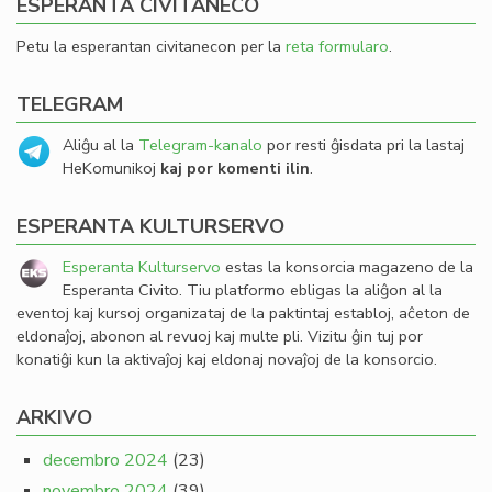
ESPERANTA CIVITANECO
Petu la esperantan civitanecon per la
reta formularo
.
TELEGRAM
Aliĝu al la
Telegram-kanalo
por resti ĝisdata pri la lastaj
HeKomunikoj
kaj por komenti ilin
.
ESPERANTA KULTURSERVO
Esperanta Kulturservo
estas la konsorcia magazeno de la
Esperanta Civito. Tiu platformo ebligas la aliĝon al la
eventoj kaj kursoj organizataj de la paktintaj establoj, aĉeton de
eldonaĵoj, abonon al revuoj kaj multe pli. Vizitu ĝin tuj por
konatiĝi kun la aktivaĵoj kaj eldonaj novaĵoj de la konsorcio.
ARKIVO
decembro 2024
(23)
novembro 2024
(39)