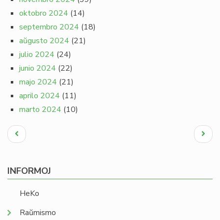
oktobro 2024
(14)
septembro 2024
(18)
aŭgusto 2024
(21)
julio 2024
(24)
junio 2024
(22)
majo 2024
(21)
aprilo 2024
(11)
marto 2024
(10)
Pagination
Antaŭa
Next
paĝo
page
INFORMOJ
HeKo
Raŭmismo