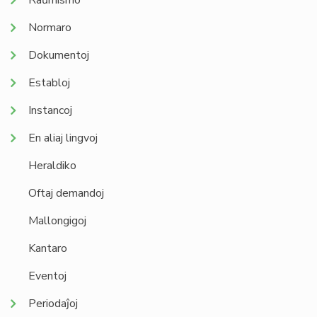
Raŭmismo
Normaro
Dokumentoj
Establoj
Instancoj
En aliaj lingvoj
Heraldiko
Oftaj demandoj
Mallongigoj
Kantaro
Eventoj
Periodaĵoj