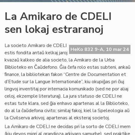
La Amikaro de CDELI
sen lokaj estraranoj
La societo Amikaro de CDELI
HeKo 832 9-A, 10 mar 24
estis fondita antaŭ kelkaj jaroj
kvazaŭ kalkeo de alia societo, la Amikaro de la Urba
Biblioteko en Ĉaŭdefono. Ĝia ĉefa rolo estas subteni, ankaŭ
ﬁnance, la bibliotekan fakon “Centre de Documentation et
d’Etude sur la Langue Internationale”, kiu okupiĝas pri ĉiuj
lingvoj inventitaj por internacia komunikado (sed ne por aliaj
celoj, ekzemple literaturaj). La jura statuso de CDELI ne
estas tute klara, sed ĝia enhavo apartenas al la Biblioteko,
do al la ĉaŭdefona civito; similaj fakoj, kiel la Speleologia aŭ
la Civilserva arkivoj, apartenas al eksteraj societoj.
La Amikaro de CDELI ne decidas pri la sorto de CDELI mem
(kiu devos migri al grandioza arkivaro samurbe), sed praktike