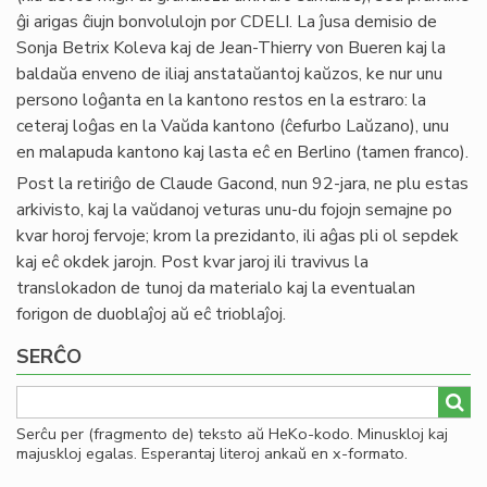
ĝi arigas ĉiujn bonvolulojn por CDELI. La ĵusa demisio de
Sonja Betrix Koleva kaj de Jean-Thierry von Bueren kaj la
baldaŭa enveno de iliaj anstataŭantoj kaŭzos, ke nur unu
persono loĝanta en la kantono restos en la estraro: la
ceteraj loĝas en la Vaŭda kantono (ĉefurbo Laŭzano), unu
en malapuda kantono kaj lasta eĉ en Berlino (tamen franco).
Post la retiriĝo de Claude Gacond, nun 92-jara, ne plu estas
arkivisto, kaj la vaŭdanoj veturas unu-du fojojn semajne po
kvar horoj fervoje; krom la prezidanto, ili aĝas pli ol sepdek
kaj eĉ okdek jarojn. Post kvar jaroj ili travivus la
translokadon de tunoj da materialo kaj la eventualan
forigon de duoblaĵoj aŭ eĉ trioblaĵoj.
SERĈO
Serĉu per (fragmento de) teksto aŭ HeKo-kodo. Minuskloj kaj
majuskloj egalas. Esperantaj literoj ankaŭ en x-formato.