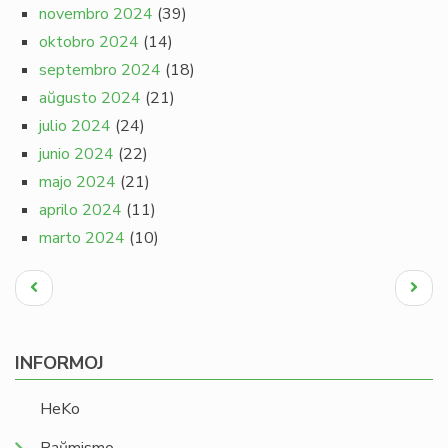
novembro 2024
(39)
oktobro 2024
(14)
septembro 2024
(18)
aŭgusto 2024
(21)
julio 2024
(24)
junio 2024
(22)
majo 2024
(21)
aprilo 2024
(11)
marto 2024
(10)
Pagination
Antaŭa
Next
paĝo
page
INFORMOJ
HeKo