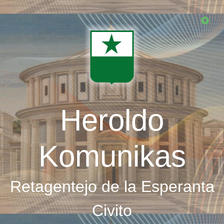
Skip
to
main
content
Heroldo
Komunikas
Retagentejo de la Esperanta
Civito