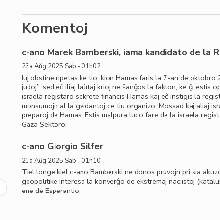
Komentoj
c-ano Marek Bamberski, iama kandidato de la R
23a Aŭg 2025 Sab - 01h02
Iuj obstine ripetas ke tio, kion Hamas faris la 7-an de oktobr
judoj”, sed eĉ iliaj laŭtaj krioj ne ŝanĝos la fakton, ke ĝi esti
israela registaro sekrete ﬁnancis Hamas kaj eĉ instigis la regis
monsumojn al la gvidantoj de tiu organizo. Mossad kaj aliaj isra
preparoj de Hamas. Estis malpura ludo fare de la israela regist
Gaza Sektoro.
c-ano Giorgio Silfer
23a Aŭg 2025 Sab - 01h10
Tiel longe kiel c-ano Bamberski ne donos pruvojn pri sia akuzo
geopolitike interesa la konverĝo de ekstremaj naciistoj (kataluna
ext
ene de Esperantio.
age