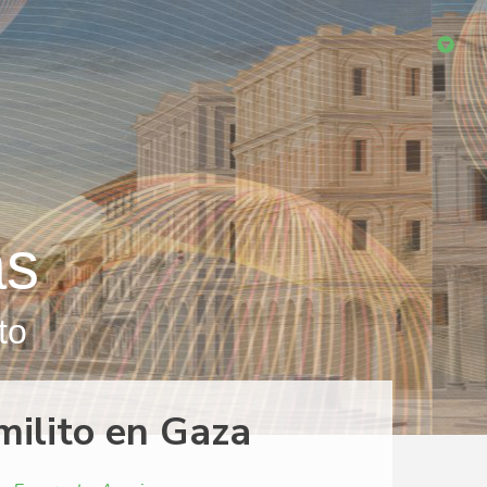
as
to
 milito en Gaza