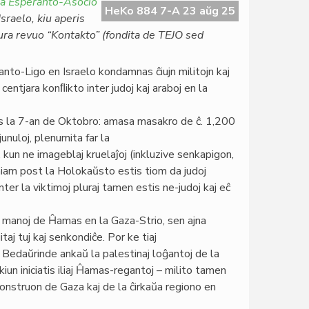
na Esperanto-Asocio
HeKo 884 7-A 23 aŭg 25
sraelo, kiu aperis
tura revuo “Kontakto” (fondita de TEJO sed
nto-Ligo en Israelo kondamnas ĉiujn militojn kaj
centjara konﬂikto inter judoj kaj araboj en la
zis la 7-an de Oktobro: amasa masakro de ĉ. 1,200
ljunuloj, plenumita far la
n ne imageblaj kruelaĵoj (inkluzive senkapigon,
eniam post la Holokaŭsto estis tiom da judoj
(inter la viktimoj pluraj tamen estis ne-judoj kaj eĉ
la manoj de Ĥamas en la Gaza-Strio, sen ajna
itaj tuj kaj senkondiĉe. Por ke tiaj
 Bedaŭrinde ankaŭ la palestinaj loĝantoj de la
kiun iniciatis iliaj Ĥamas-regantoj – milito tamen
onstruon de Gaza kaj de la ĉirkaŭa regiono en