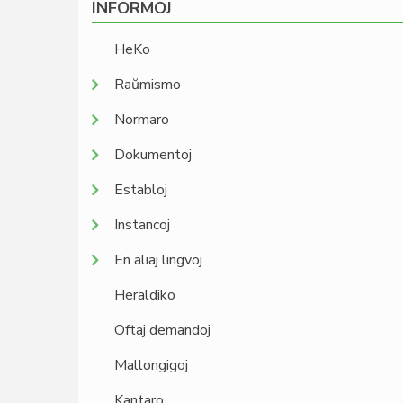
INFORMOJ
HeKo
Raŭmismo
Normaro
Dokumentoj
Establoj
Instancoj
En aliaj lingvoj
Heraldiko
Oftaj demandoj
Mallongigoj
Kantaro