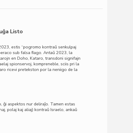
uĝa Listo
o 2023, estis “pogromo kontraŭ senkulpaj
s operaco sub falsa ﬂago. Antaŭ 2023, la
tarojn en Doho, Kataro, transdoni signifajn
elaj spionservoj, kompreneble, sciis pri la
aro ricevi pretekston por la neniigo de la
, ĝi aspektos nur deliraĵo. Tamen estas
j, polaj kaj aliaj) kontraŭ Israelo, ankaŭ