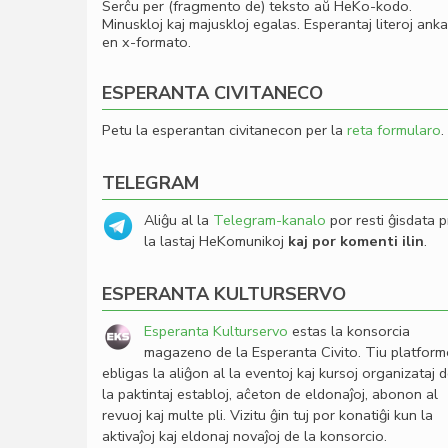
Serĉu per (fragmento de) teksto aŭ HeKo-kodo.
Minuskloj kaj majuskloj egalas. Esperantaj literoj ank
en x-formato.
ESPERANTA CIVITANECO
Petu la esperantan civitanecon per la
reta formularo
.
TELEGRAM
Aliĝu al la
Telegram-kanalo
por resti ĝisdata p
la lastaj HeKomunikoj
kaj por komenti ilin
.
ESPERANTA KULTURSERVO
Esperanta Kulturservo
estas la konsorcia
magazeno de la Esperanta Civito. Tiu platfor
ebligas la aliĝon al la eventoj kaj kursoj organizataj 
la paktintaj establoj, aĉeton de eldonaĵoj, abonon al
revuoj kaj multe pli. Vizitu ĝin tuj por konatiĝi kun la
aktivaĵoj kaj eldonaj novaĵoj de la konsorcio.