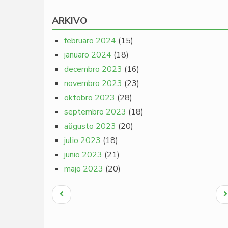
ARKIVO
februaro 2024
(15)
januaro 2024
(18)
decembro 2023
(16)
novembro 2023
(23)
oktobro 2023
(28)
septembro 2023
(18)
aŭgusto 2023
(20)
julio 2023
(18)
junio 2023
(21)
majo 2023
(20)
Pagination
Antaŭa
N
paĝo
p