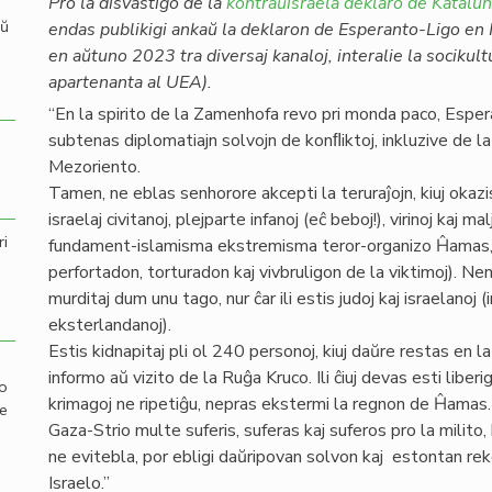
Pro la disvastigo de la
kontraŭisraela deklaro de Katalu
aŭ
endas publikigi ankaŭ la deklaron de Esperanto-Ligo en I
en aŭtuno 2023 tra diversaj kanaloj, interalie la socikul
apartenanta al UEA).
“En la spirito de la Zamenhofa revo pri monda paco, Espera
subtenas diplomatiajn solvojn de konﬂiktoj, inkluzive de la 
Mezoriento.
Tamen, ne eblas senhorore akcepti la teruraĵojn, kiuj oka
israelaj civitanoj, plejparte infanoj (eĉ beboj!), virinoj kaj ma
ri
fundament-islamisma ekstremisma teror-organizo Ĥamas, ku
perfortadon, torturadon kaj vivbruligon de la viktimoj). N
murditaj dum unu tago, nur ĉar ili estis judoj kaj israelanoj 
eksterlandanoj).
Estis kidnapitaj pli ol 240 personoj, kiuj daŭre restas en 
informo aŭ vizito de la Ruĝa Kruco. Ili ĉiuj devas esti liberig
mo
krimagoj ne ripetiĝu, nepras ekstermi la regnon de Ĥamas.
de
Gaza-Strio multe suferis, suferas kaj suferos pro la milito, 
ne evitebla, por ebligi daŭripovan solvon kaj estontan rek
Israelo.”