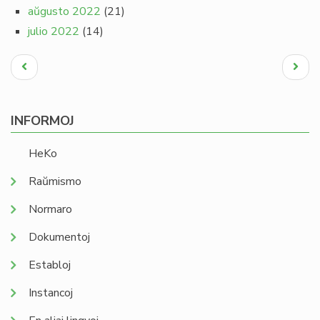
aŭgusto 2022
(21)
julio 2022
(14)
Pagination
Antaŭa
Next
paĝo
page
INFORMOJ
HeKo
Raŭmismo
Normaro
Dokumentoj
Establoj
Instancoj