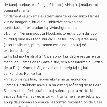
civitanoj, plejparte infanoj (eĉ beboj!), virinoj kaj maljunuloj,
plenumita far la
fundament-islamisma ekstremisma teror-organizo Ĥamas,
kun ne imageblaj kruelaĵoj (inkluzive senkapigon,
perfortadon, torturadon kaj vivbruligon de la
viktimoj). Neniam post la Holokaŭsto estis tiom da judoj
murditaj dum unu tago, nur ĉar ili estis judoj kaj israelanoj
(inter la viktimoj pluraj tamen estis ne-judoj kaj eĉ
eksterlandanoj).
Estis kidnapitaj pli ol 240 personoj, kiuj daŭre restas en la
manoj de Ĥamas en la Gaza-Strio, sen ajna informo aŭ vizito
de la Ruĝa Kruco. Ili ĉiuj devas esti liberigitaj tuj kaj
senkondiĉe. Por ke tiaj
krimagoj ne ripetiĝu, nepras ekstermi la regnon de
Ĥamas. Bedaŭrinde ankaŭ la palestinaj loĝantoj de la Gaza-
Strio multe suferis, suferas kaj suferos pro la milito, kiun
iniciatis iliaj Ĥamas-regantoj – milito tamen ne evitebla, por
ebligi daŭripovan solvon kaj estontan rekonstruon de Gaza