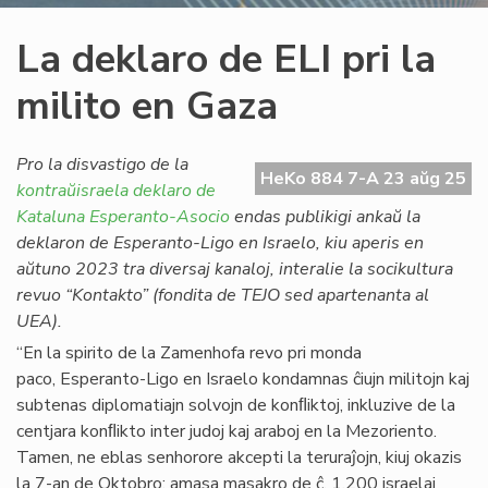
La deklaro de ELI pri la
milito en Gaza
Pro la disvastigo de la
HeKo 884 7-A 23 aŭg 25
kontraŭisraela deklaro de
Kataluna Esperanto-Asocio
endas publikigi ankaŭ la
deklaron de Esperanto-Ligo en Israelo, kiu aperis en
aŭtuno 2023 tra diversaj kanaloj, interalie la socikultura
revuo “Kontakto” (fondita de TEJO sed apartenanta al
UEA).
“En la spirito de la Zamenhofa revo pri monda
paco, Esperanto-Ligo en Israelo kondamnas ĉiujn militojn kaj
subtenas diplomatiajn solvojn de konﬂiktoj, inkluzive de la
centjara konﬂikto inter judoj kaj araboj en la Mezoriento.
Tamen, ne eblas senhorore akcepti la teruraĵojn, kiuj okazis
la 7-an de Oktobro: amasa masakro de ĉ. 1,200 israelaj