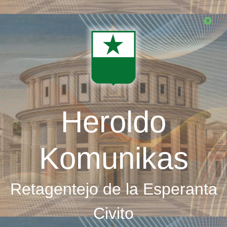
Skip
to
main
content
Heroldo
Komunikas
Retagentejo de la Esperanta
Civito