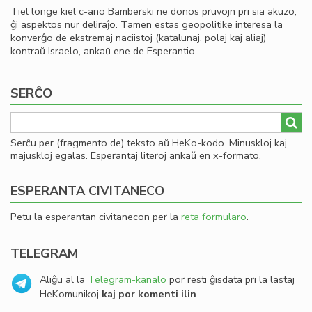
Tiel longe kiel c-ano Bamberski ne donos pruvojn pri sia akuzo,
ĝi aspektos nur deliraĵo. Tamen estas geopolitike interesa la
konverĝo de ekstremaj naciistoj (katalunaj, polaj kaj aliaj)
kontraŭ Israelo, ankaŭ ene de Esperantio.
SERĈO
Serĉu per (fragmento de) teksto aŭ HeKo-kodo. Minuskloj kaj
majuskloj egalas. Esperantaj literoj ankaŭ en x-formato.
ESPERANTA CIVITANECO
Petu la esperantan civitanecon per la
reta formularo
.
TELEGRAM
Aliĝu al la
Telegram-kanalo
por resti ĝisdata pri la lastaj
HeKomunikoj
kaj por komenti ilin
.