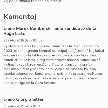
kaj de la ĉirkaŭa regiono en Israelo.”
Komentoj
c-ano Marek Bamberski, iama kandidato de la
Ruĝa Listo
23a Aŭg 2025 Sab - 01h02
Iuj obstine ripetas ke tio, kion Hamas faris la 7-an de oktobro
2023, estis “pogromo kontraŭ senkulpaj judoj”, sed eĉ iliaj laŭtaj
krioj ne ŝanĝos la fakton, ke ĝi estis operaco sub falsa ﬂago.
Antaŭ 2023, la israela registaro sekrete ﬁnancis Hamas kaj eĉ
instigis la registarojn en Doho, Kataro, transdoni signifajn
monsumojn al la gvidantoj de tiu organizo. Mossad kaj aliaj
israelaj spionservoj, kompreneble, sciis pri la preparoj de Hamas.
Estis malpura ludo fare de la israela registaro ricevi pretekston
por la neniigo de la Gaza Sektoro.
c-ano Giorgio Silfer
23a Aŭg 2025 Sab - 01h10