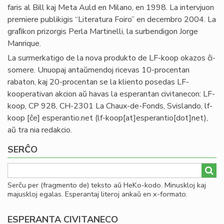
faris al Bill kaj Meta Auld en Milano, en 1998. La intervjuon
premiere publikigis “Literatura Foiro” en decembro 2004. La
graﬁkon prizorgis Perla Martinelli, la surbendigon Jorge
Manrique.
La surmerkatigo de la nova produkto de LF-koop okazos ĉi-
somere. Unuopaj antaŭmendoj ricevas 10-procentan
rabaton, kaj 20-procentan se la kliento posedas LF-
kooperativan akcion aŭ havas la esperantan civitanecon: LF-
koop, CP 928, CH-2301 La Chaux-de-Fonds, Svislando,
lf-
koop
[ĉe]
esperantio
.
net
(lf-koop[at]esperantio[dot]net)
,
aŭ tra nia redakcio.
SERĈO
Serĉu per (fragmento de) teksto aŭ HeKo-kodo. Minuskloj kaj
majuskloj egalas. Esperantaj literoj ankaŭ en x-formato.
ESPERANTA CIVITANECO