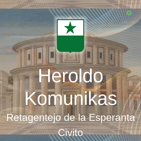
Skip
to
main
content
Heroldo
Komunikas
Retagentejo de la Esperanta
Civito