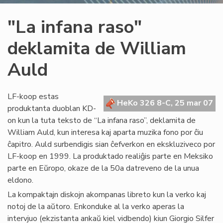
"La infana raso"
deklamita de William
Auld
LF-koop estas
HeKo 326 8-C, 25 mar 07
produktanta duoblan KD-
on kun la tuta teksto de “La infana raso”, deklamita de
William Auld, kun interesa kaj aparta muzika fono por ĉiu
ĉapitro. Auld surbendigis sian ĉefverkon en ekskluziveco por
LF-koop en 1999. La produktado realiĝis parte en Meksiko
parte en Eŭropo, okaze de la 50a datreveno de la unua
eldono.
La kompaktajn diskojn akompanas libreto kun la verko kaj
notoj de la aŭtoro. Enkonduke al la verko aperas la
intervjuo (ekzistanta ankaŭ kiel vidbendo) kiun Giorgio Silfer