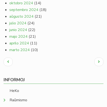
oktobro 2024
(14)
septembro 2024
(18)
aŭgusto 2024
(21)
julio 2024
(24)
junio 2024
(22)
majo 2024
(21)
aprilo 2024
(11)
marto 2024
(10)
Pagination
Antaŭa
Next
paĝo
page
INFORMOJ
HeKo
Raŭmismo