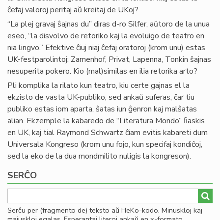
ĉefaj valoroj peritaj aŭ kreitaj de UKoj?
“La plej gravaj ŝajnas du” diras d-ro Silfer, aŭtoro de la unua
eseo, “la disvolvo de retoriko kaj la evoluigo de teatro en
nia lingvo.” Efektive ĉiuj niaj ĉefaj oratoroj (krom unu) estas
UK-festparolintoj: Zamenhof, Privat, Lapenna, Tonkin ŝajnas
nesuperita pokero. Kio (mal)similas en ilia retorika arto?
Pli komplika la rilato kun teatro, kiu certe gajnas el la
ekzisto de vasta UK-publiko, sed ankaŭ suferas, ĉar tiu
publiko estas iom aparta, ŝatas iun ĝenron kaj malŝatas
alian. Ekzemple la kabaredo de “Literatura Mondo” ﬁaskis
en UK, kaj tial Raymond Schwartz ĉiam evitis kabareti dum
Universala Kongreso (krom unu fojo, kun specifaj kondiĉoj,
sed la eko de la dua mondmilito nuligis la kongreson).
SERĈO
Serĉu per (fragmento de) teksto aŭ HeKo-kodo. Minuskloj kaj
majuskloj egalas. Esperantaj literoj ankaŭ en x-formato.