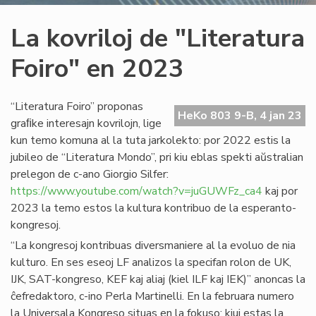
La kovriloj de "Literatura
Foiro" en 2023
“Literatura Foiro” proponas
HeKo 803 9-B, 4 jan 23
graﬁke interesajn kovrilojn, lige
kun temo komuna al la tuta jarkolekto: por 2022 estis la
jubileo de “Literatura Mondo”, pri kiu eblas spekti aŭstralian
prelegon de c-ano Giorgio Silfer:
https://www.youtube.com/watch?v=juGUWFz_ca4
kaj por
2023 la temo estos la kultura kontribuo de la esperanto-
kongresoj.
“La kongresoj kontribuas diversmaniere al la evoluo de nia
kulturo. En ses eseoj LF analizos la specifan rolon de UK,
IJK, SAT-kongreso, KEF kaj aliaj (kiel ILF kaj IEK)” anoncas la
ĉefredaktoro, c-ino Perla Martinelli. En la februara numero
la Universala Kongreso situas en la fokuso: kiuj estas la