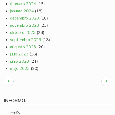
februaro 2024
(15)
januaro 2024
(18)
decembro 2023
(16)
novembro 2023
(23)
oktobro 2023
(28)
septembro 2023
(18)
aŭgusto 2023
(20)
julio 2023
(18)
junio 2023
(21)
majo 2023
(20)
Pagination
Antaŭa
Next
paĝo
page
INFORMOJ
HeKo