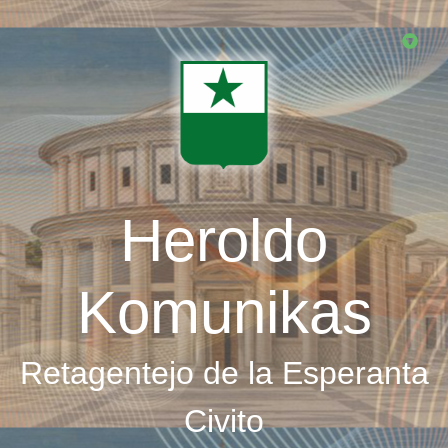
Skip
to
main
content
Heroldo
Komunikas
Retagentejo de la Esperanta
Civito