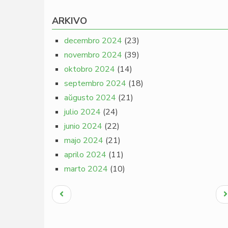
ARKIVO
decembro 2024
(23)
novembro 2024
(39)
oktobro 2024
(14)
septembro 2024
(18)
aŭgusto 2024
(21)
julio 2024
(24)
junio 2024
(22)
majo 2024
(21)
aprilo 2024
(11)
marto 2024
(10)
Pagination
Antaŭa
N
paĝo
p