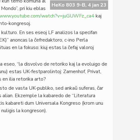
ige kun temo komuna al
HeKo 803 9-B, 4 jan 23
 Mondo”, pri kiu eblas
//www.youtube.com/watch?v=juGUWFz_ca4
kaj
nto-kongresoj.
 kulturo. En ses eseoj LF analizos la specifan
IEK)” anoncas la ĉefredaktoro, c-ino Perla
uas en la fokuso: kiuj estas la ĉefaj valoroj
ua eseo, “la disvolvo de retoriko kaj la evoluigo de
m unu) estas UK-festparolintoj: Zamenhof, Privat,
en ilia retorika arto?
kzisto de vasta UK-publiko, sed ankaŭ suferas, ĉar
s alian. Ekzemple la kabaredo de “Literatura
tis kabareti dum Universala Kongreso (krom unu
 nuligis la kongreson).