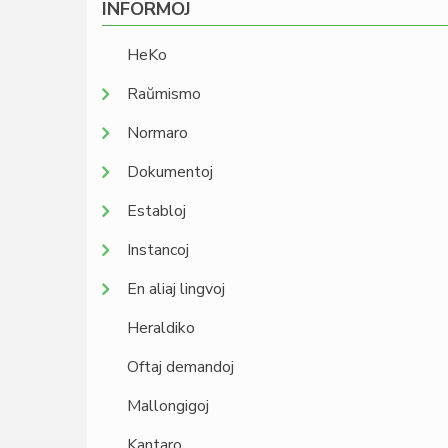
INFORMOJ
HeKo
Raŭmismo
Normaro
Dokumentoj
Establoj
Instancoj
En aliaj lingvoj
Heraldiko
Oftaj demandoj
Mallongigoj
Kantaro