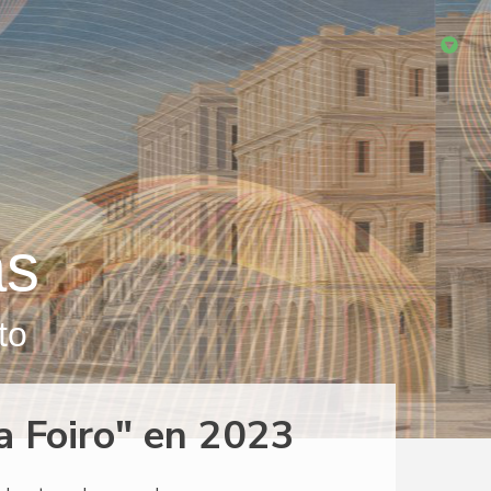
as
to
ra Foiro" en 2023