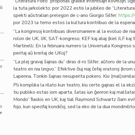
“Literatura Foiro” proponas graﬁke interesajn kovrilojn, l
aŭ
la tuta jarkolekto: por 2022 estis la jubileo de “Literatura
spekti aŭstralian prelegon de c-ano Giorgio Silfer:
https:
por 2023 la temo estos la kultura kontribuo de la espera
“La kongresoj kontribuas diversmaniere al la evoluo de nia
rolon de UK, IJK, SAT-kongreso, KEF kaj aliaj (kiel ILF kaj 
Martinelli. En la februara numero la Universala Kongreso sit
peritaj aŭ kreitaj de UKoj?
“La plej gravaj ŝajnas du” diras d-ro Silfer, aŭtoro de la un
ri
teatro en nia lingvo.” Efektive ĉiuj niaj ĉefaj oratoroj (kro
Lapenna, Tonkin ŝajnas nesuperita pokero. Kio (mal)similas 
Pli komplika la rilato kun teatro, kiu certe gajnas el la e
tiu publiko estas iom aparta, ŝatas iun ĝenron kaj malŝata
Mondo” ﬁaskis en UK, kaj tial Raymond Schwartz ĉiam evi
mo
fojo, kun specifaj kondiĉoj, sed la eko de la dua mondmilito
de