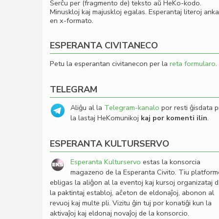
Serĉu per (fragmento de) teksto aŭ HeKo-kodo.
Minuskloj kaj majuskloj egalas. Esperantaj literoj ank
en x-formato.
ESPERANTA CIVITANECO
Petu la esperantan civitanecon per la
reta formularo
.
TELEGRAM
Aliĝu al la
Telegram-kanalo
por resti ĝisdata p
la lastaj HeKomunikoj
kaj por komenti ilin
.
ESPERANTA KULTURSERVO
Esperanta Kulturservo
estas la konsorcia
magazeno de la Esperanta Civito. Tiu platfor
ebligas la aliĝon al la eventoj kaj kursoj organizataj 
la paktintaj establoj, aĉeton de eldonaĵoj, abonon al
revuoj kaj multe pli. Vizitu ĝin tuj por konatiĝi kun la
aktivaĵoj kaj eldonaj novaĵoj de la konsorcio.