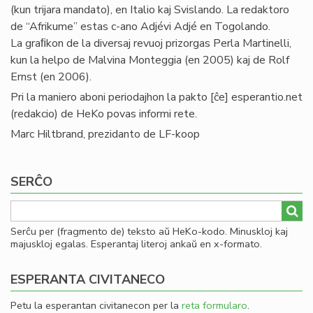
(kun trijara mandato), en Italio kaj Svislando. La redaktoro
de “Afrikume” estas c-ano Adjévi Adjé en Togolando.
La graﬁkon de la diversaj revuoj prizorgas Perla Martinelli,
kun la helpo de Malvina Monteggia (en 2005) kaj de Rolf
Ernst (en 2006).
Pri la maniero aboni periodajhon la
pakto
[ĉe]
esperantio
.
net
(redakcio)
de HeKo povas informi rete.
Marc Hiltbrand, prezidanto de LF-koop
SERĈO
Serĉu per (fragmento de) teksto aŭ HeKo-kodo. Minuskloj kaj
majuskloj egalas. Esperantaj literoj ankaŭ en x-formato.
ESPERANTA CIVITANECO
Petu la esperantan civitanecon per la
reta formularo
.