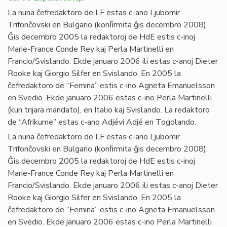
La nuna ĉefredaktoro de LF estas c-ano Ljubomir
Trifonĉovski en Bulgario (konﬁrmita ĝis decembro 2008).
Ĝis decembro 2005 la redaktoroj de HdE estis c-inoj
Marie-France Conde Rey kaj Perla Martinelli en
Francio/Svislando. Ekde januaro 2006 ili estas c-anoj Dieter
Rooke kaj Giorgio Silfer en Svislando. En 2005 la
ĉefredaktoro de “Femina” estis c-ino Agneta Emanuelsson
en Svedio. Ekde januaro 2006 estas c-ino Perla Martinelli
(kun trijara mandato), en Italio kaj Svislando. La redaktoro
de “Afrikume” estas c-ano Adjévi Adjé en Togolando.
La nuna ĉefredaktoro de LF estas c-ano Ljubomir
Trifonĉovski en Bulgario (konﬁrmita ĝis decembro 2008).
Ĝis decembro 2005 la redaktoroj de HdE estis c-inoj
Marie-France Conde Rey kaj Perla Martinelli en
Francio/Svislando. Ekde januaro 2006 ili estas c-anoj Dieter
Rooke kaj Giorgio Silfer en Svislando. En 2005 la
ĉefredaktoro de “Femina” estis c-ino Agneta Emanuelsson
en Svedio. Ekde januaro 2006 estas c-ino Perla Martinelli