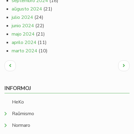
septembro 2024
(18)
aŭgusto 2024
(21)
julio 2024
(24)
junio 2024
(22)
majo 2024
(21)
aprilo 2024
(11)
marto 2024
(10)
Pagination
Antaŭa
Next
paĝo
page
INFORMOJ
HeKo
Raŭmismo
Normaro