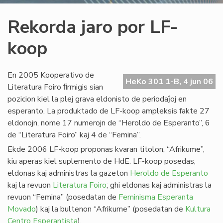
Rekorda jaro por LF-
koop
En 2005 Kooperativo de
HeKo 301 1-B, 4 jun 06
Literatura Foiro ﬁrmigis sian
pozicion kiel la plej grava eldonisto de periodaĵoj en
esperanto. La produktado de LF-koop ampleksis fakte 27
eldonojn, nome 17 numerojn de “Heroldo de Esperanto”, 6
de “Literatura Foiro” kaj 4 de “Femina”.
Ekde 2006 LF-koop proponas kvaran titolon, “Afrikume”,
kiu aperas kiel suplemento de HdE. LF-koop posedas,
eldonas kaj administras la gazeton
Heroldo de Esperanto
kaj la revuon
Literatura Foiro
; ghi eldonas kaj administras la
revuon “Femina” (posedatan de
Feminisma Esperanta
Movado
) kaj la bultenon “Afrikume” (posedatan de
Kultura
Centro Esperantista
).