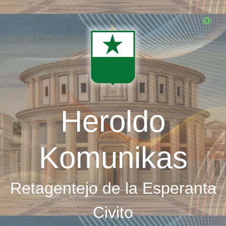
Skip
to
main
content
Heroldo
Komunikas
Retagentejo de la Esperanta
Civito