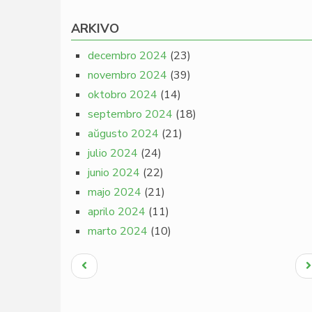
ARKIVO
decembro 2024
(23)
novembro 2024
(39)
oktobro 2024
(14)
septembro 2024
(18)
aŭgusto 2024
(21)
julio 2024
(24)
junio 2024
(22)
majo 2024
(21)
aprilo 2024
(11)
marto 2024
(10)
Pagination
Antaŭa
N
paĝo
p