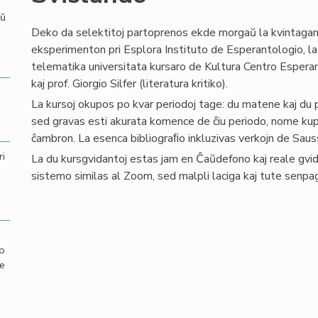
aŭ
Deko da selektitoj partoprenos ekde morgaŭ la kvintaga
eksperimenton pri Esplora Instituto de Esperantologio, l
telematika universitata kursaro de Kultura Centro Esperan
kaj prof. Giorgio Silfer (literatura kritiko).
La kursoj okupos po kvar periodoj tage: du matene kaj du p
sed gravas esti akurata komence de ĉiu periodo, nome kupl
ĉambron. La esenca bibliograﬁo inkluzivas verkojn de Sauss
ri
La du kursgvidantoj estas jam en Ĉaŭdefono kaj reale gvid
sistemo similas al Zoom, sed malpli laciga kaj tute senpa
mo
de