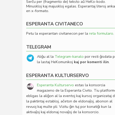
Serĉu per (fragmento de) teksto aŭ HeKo-kodo.
Minuskloj kaj majuskloj egalas. Esperantaj literoj ank
en x-formato.
ESPERANTA CIVITANECO
Petu la esperantan civitanecon per la
reta formularo
.
TELEGRAM
Aliĝu al la
Telegram-kanalo
por resti ĝisdata p
la lastaj HeKomunikoj
kaj por komenti ilin
.
ESPERANTA KULTURSERVO
Esperanta Kulturservo
estas la konsorcia
magazeno de la Esperanta Civito. Tiu platfor
ebligas la aliĝon al la eventoj kaj kursoj organizataj 
la paktintaj establoj, aĉeton de eldonaĵoj, abonon al
revuoj kaj multe pli. Vizitu ĝin tuj por konatiĝi kun la
aktivaĵoj kaj eldonaj novaĵoj de la konsorcio.