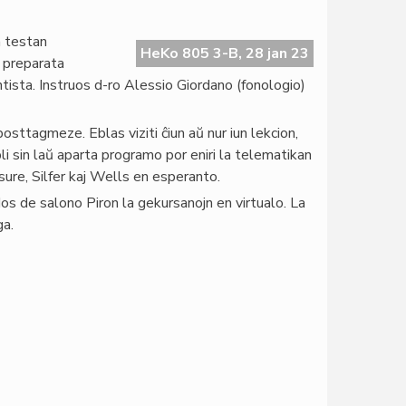
n testan
HeKo 805 3-B, 28 jan 23
a preparata
tista. Instruos d-ro Alessio Giordano (fonologio)
osttagmeze. Eblas viziti ĉiun aŭ nur iun lekcion,
i sin laŭ aparta programo por eniri la telematikan
ure, Silfer kaj Wells en esperanto.
os de salono Piron la gekursanojn en virtualo. La
ga.