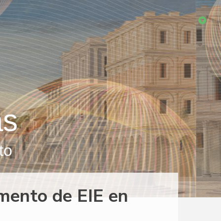
as
to
imento de EIE en