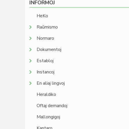
INFORMOJ
HeKo
Raŭmismo
Normaro
Dokumentoj
Establoj
Instancoj
En aliaj lingvoj
Heraldiko
Oftaj demandoj
Mallongigoj
Kantaro