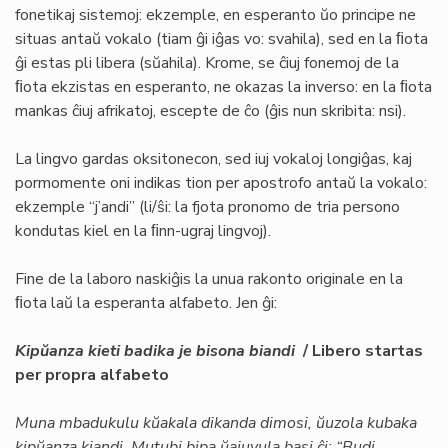
fonetikaj sistemoj: ekzemple, en esperanto ŭo principe ne
situas antaŭ vokalo (tiam ĝi iĝas vo: svahila), sed en la ﬁota
ĝi estas pli libera (sŭahila). Krome, se ĉiuj fonemoj de la
ﬁota ekzistas en esperanto, ne okazas la inverso: en la ﬁota
mankas ĉiuj afrikatoj, escepte de ĉo (ĝis nun skribita: nsi).
La lingvo gardas oksitonecon, sed iuj vokaloj longiĝas, kaj
pormomente oni indikas tion per apostrofo antaŭ la vokalo:
ekzemple “j’andi” (li/ŝi: la fjota pronomo de tria persono
kondutas kiel en la ﬁnn-ugraj lingvoj).
Fine de la laboro naskiĝis la unua rakonto originale en la
ﬁota laŭ la esperanta alfabeto. Jen ĝi:
Kipŭanza
kieti
badika je bisona biandi
/ Libero startas
per propra alfabeto
Muna mbadukulu kŭakala dikanda dimosi, ŭuzola kubaka
kipŭanza kiandi. Mutubi bipa ŭajuvula basi ĉi: “Budi