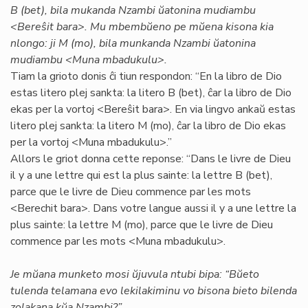
B (bet), bila mukanda Nzambi ŭatonina mudiambu
<Bereŝit bara>. Mu mbembŭeno pe mŭena kisona kia
nlongo: ji M (mo), bila munkanda Nzambi ŭatonina
mudiambu <Muna mbadukulu>.
Tiam la grioto donis ĉi tiun respondon: “En la libro de Dio
estas litero plej sankta: la litero B (bet), ĉar la libro de Dio
ekas per la vortoj <Bereŝit bara>. En via lingvo ankaŭ estas
litero plej sankta: la litero M (mo), ĉar la libro de Dio ekas
per la vortoj <Muna mbadukulu>.”
Allors le griot donna cette reponse: “Dans le livre de Dieu
il y a une lettre qui est la plus sainte: la lettre B (bet),
parce que le livre de Dieu commence par les mots
<Berechit bara>. Dans votre langue aussi il y a une lettre la
plus sainte: la lettre M (mo), parce que le livre de Dieu
commence par les mots <Muna mbadukulu>.
Je mŭana munketo mosi ŭjuvula ntubi bipa: “Bŭeto
tulenda telamana evo lekilakiminu vo bisona bieto bilenda
zolakana kŭa Nzambi?”