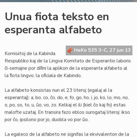
Unua fiota teksto en
esperanta alfabeto
HeKo 535 3-C, 27 jun 13
Komisiitoj de la Kabinda
Respubliko kaj de la Lingva Komitato de Esperantio laboris
ĉi-semajne por diﬁni la aplikon de la esperanta alfabeto al
la ﬁota lingvo, la oﬁciala de Kabindo.
La alfabeto konsistas nun el 23 literoj (egalaj al la
esperantaj): a, bo, co, ĉo, do, e, fo, go, ho, i, jo, ko, lo, mo, no,
o, po, so, to, u, ŭo, vo, zo. Kelkaj el ili (kiel ĉo kaj fo) estas
malofte uzataj. En transira fazo eblos surogataj literoj: ikso
por ĉo, ipsilono por jo, duobla vo por ŭo.
La egaleco de la alfabeto ne signifas la ekvivalenton de la