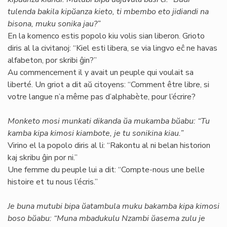
tulenda bakila kipŭanza kieto, ti mbembo eto jidiandi na
bisona, muku sonika jau?”
En la komenco estis popolo kiu volis sian liberon. Grioto
diris al la civitanoj: “Kiel esti libera, se via lingvo eĉ ne havas
alfabeton, por skribi ĝin?”
Au commencement il y avait un peuple qui voulait sa
liberté. Un griot a dit aŭ citoyens: “Comment être libre, si
votre langue n’a même pas d’alphabète, pour l’écrire?
Monketo mosi munkati dikanda ŭa mukamba bŭabu: “Tu
kamba kipa kimosi kiambote, je tu sonikina kiau.”
Virino el la popolo diris al li: “Rakontu al ni belan historion
kaj skribu ĝin por ni.”
Une femme du peuple lui a dit: “Compte-nous une belle
histoire et tu nous l’écris.”
Je buna mutubi bipa ŭatambula muku bakamba kipa kimosi
boso bŭabu: “Muna mbadukulu Nzambi ŭasema zulu je