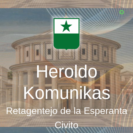
Skip
to
main
content
Heroldo
Komunikas
Retagentejo de la Esperanta
Civito