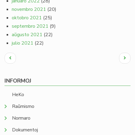
januaro 2022
(28)
novembro 2021
(20)
oktobro 2021
(25)
septembro 2021
(9)
aŭgusto 2021
(22)
julio 2021
(22)
Pagination
Antaŭa
Next
paĝo
page
INFORMOJ
HeKo
Raŭmismo
Normaro
Dokumentoj