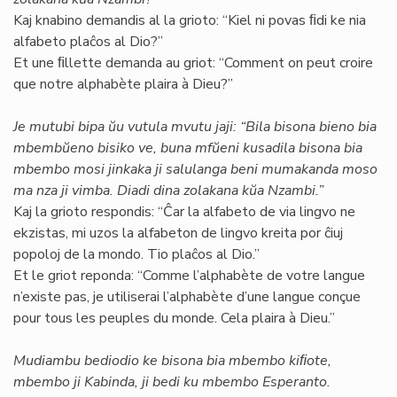
Kaj knabino demandis al la grioto: “Kiel ni povas ﬁdi ke nia
alfabeto plaĉos al Dio?”
Et une ﬁllette demanda au griot: “Comment on peut croire
que notre alphabète plaira à Dieu?”
Je mutubi bipa ŭu vutula mvutu jaji: “Bila bisona bieno bia
mbembŭeno bisiko ve, buna mfŭeni kusadila bisona bia
mbembo mosi jinkaka ji salulanga beni mumakanda moso
ma nza ji vimba. Diadi dina zolakana kŭa Nzambi.”
Kaj la grioto respondis: “Ĉar la alfabeto de via lingvo ne
ekzistas, mi uzos la alfabeton de lingvo kreita por ĉiuj
popoloj de la mondo. Tio plaĉos al Dio.”
Et le griot reponda: “Comme l’alphabète de votre langue
n’existe pas, je utiliserai l’alphabète d’une langue conçue
pour tous les peuples du monde. Cela plaira à Dieu.”
Mudiambu bediodio ke bisona bia mbembo kiﬁote,
mbembo ji Kabinda, ji bedi ku mbembo Esperanto.