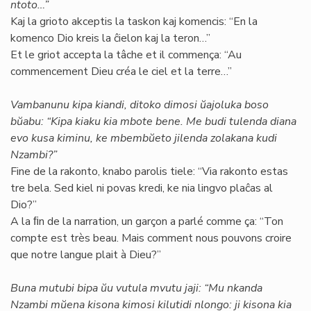
ntoto…”
Kaj la grioto akceptis la taskon kaj komencis: “En la
komenco Dio kreis la ĉielon kaj la teron…”
Et le griot accepta la tâche et il commença: “Au
commencement Dieu créa le ciel et la terre…”
Vambanunu kipa kiandi, ditoko dimosi ŭajoluka boso
bŭabu: “Kipa kiaku kia mbote bene. Me budi tulenda diana
evo kusa kiminu, ke mbembŭeto jilenda zolakana kudi
Nzambi?”
Fine de la rakonto, knabo parolis tiele: “Via rakonto estas
tre bela. Sed kiel ni povas kredi, ke nia lingvo plaĉas al
Dio?”
A la ﬁn de la narration, un garçon a parlé comme ça: “Ton
compte est très beau. Mais comment nous pouvons croire
que notre langue plait à Dieu?”
Buna mutubi bipa ŭu vutula mvutu jaji: “Mu nkanda
Nzambi mŭena kisona kimosi kilutidi nlongo: ji kisona kia