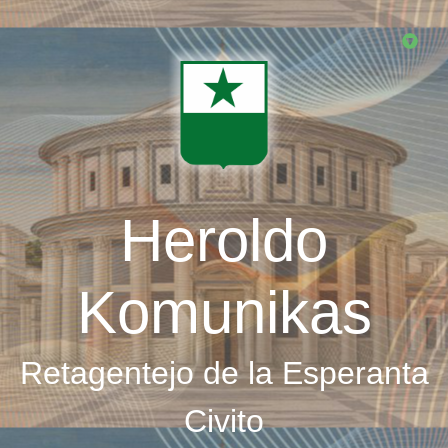
Skip
to
main
content
Heroldo
Komunikas
Retagentejo de la Esperanta
Civito