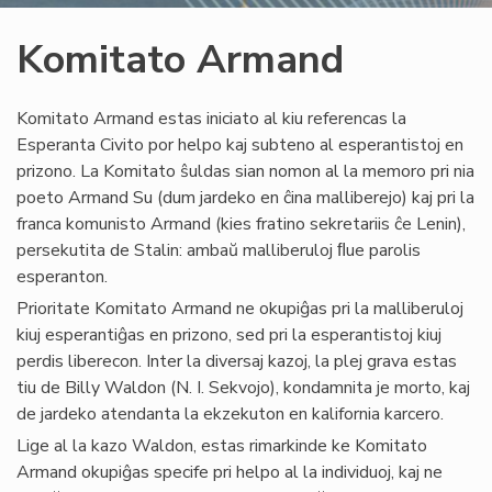
Komitato Armand
Komitato Armand estas iniciato al kiu referencas la
Esperanta Civito por helpo kaj subteno al esperantistoj en
prizono. La Komitato ŝuldas sian nomon al la memoro pri nia
poeto Armand Su (dum jardeko en ĉina malliberejo) kaj pri la
franca komunisto Armand (kies fratino sekretariis ĉe Lenin),
persekutita de Stalin: ambaŭ malliberuloj ﬂue parolis
esperanton.
Prioritate Komitato Armand ne okupiĝas pri la malliberuloj
kiuj esperantiĝas en prizono, sed pri la esperantistoj kiuj
perdis liberecon. Inter la diversaj kazoj, la plej grava estas
tiu de Billy Waldon (N. I. Sekvojo), kondamnita je morto, kaj
de jardeko atendanta la ekzekuton en kalifornia karcero.
Lige al la kazo Waldon, estas rimarkinde ke Komitato
Armand okupiĝas specife pri helpo al la individuoj, kaj ne