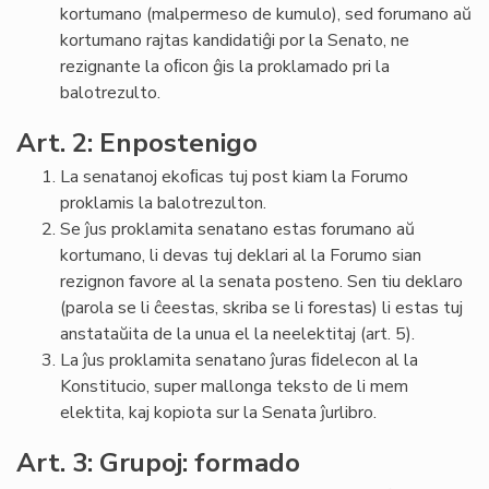
kortumano (malpermeso de kumulo), sed forumano aŭ
kortumano rajtas kandidatiĝi por la Senato, ne
rezignante la oﬁcon ĝis la proklamado pri la
balotrezulto.
Art. 2: Enpostenigo
La senatanoj ekoﬁcas tuj post kiam la Forumo
proklamis la balotrezulton.
Se ĵus proklamita senatano estas forumano aŭ
kortumano, li devas tuj deklari al la Forumo sian
rezignon favore al la senata posteno. Sen tiu deklaro
(parola se li ĉeestas, skriba se li forestas) li estas tuj
anstataŭita de la unua el la neelektitaj (art. 5).
La ĵus proklamita senatano ĵuras ﬁdelecon al la
Konstitucio, super mallonga teksto de li mem
elektita, kaj kopiota sur la Senata ĵurlibro.
Art. 3: Grupoj: formado