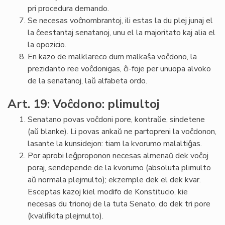
pri procedura demando.
Se necesas voĉnombrantoj, ili estas la du plej junaj el
la ĉeestantaj senatanoj, unu el la majoritato kaj alia el
la opozicio.
En kazo de malklareco dum malkaŝa voĉdono, la
prezidanto ree voĉdonigas, ĉi-foje per unuopa alvoko
de la senatanoj, laŭ alfabeta ordo.
Art. 19: Voĉdono: plimultoj
Senatano povas voĉdoni pore, kontraŭe, sindetene
(aŭ blanke). Li povas ankaŭ ne partopreni la voĉdonon,
lasante la kunsidejon: tiam la kvorumo malaltiĝas.
Por aprobi leĝproponon necesas almenaŭ dek voĉoj
poraj, sendepende de la kvorumo (absoluta plimulto
aŭ normala plejmulto); ekzemple dek el dek kvar.
Esceptas kazoj kiel modifo de Konstitucio, kie
necesas du trionoj de la tuta Senato, do dek tri pore
(kvaliﬁkita plejmulto).