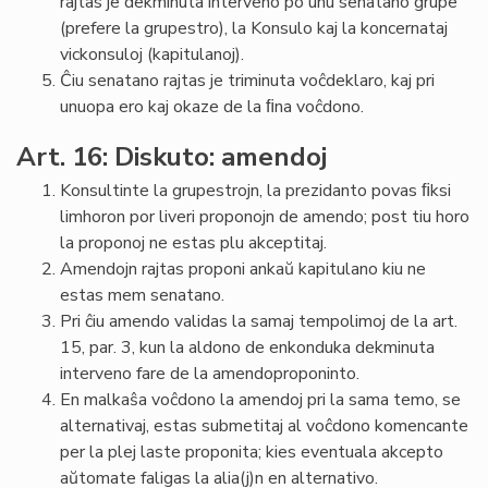
rajtas je dekminuta interveno po unu senatano grupe
(prefere la grupestro), la Konsulo kaj la koncernataj
vickonsuloj (kapitulanoj).
Ĉiu senatano rajtas je triminuta voĉdeklaro, kaj pri
unuopa ero kaj okaze de la ﬁna voĉdono.
Art. 16: Diskuto: amendoj
Konsultinte la grupestrojn, la prezidanto povas ﬁksi
limhoron por liveri proponojn de amendo; post tiu horo
la proponoj ne estas plu akceptitaj.
Amendojn rajtas proponi ankaŭ kapitulano kiu ne
estas mem senatano.
Pri ĉiu amendo validas la samaj tempolimoj de la art.
15, par. 3, kun la aldono de enkonduka dekminuta
interveno fare de la amendoproponinto.
En malkaŝa voĉdono la amendoj pri la sama temo, se
alternativaj, estas submetitaj al voĉdono komencante
per la plej laste proponita; kies eventuala akcepto
aŭtomate faligas la alia(j)n en alternativo.