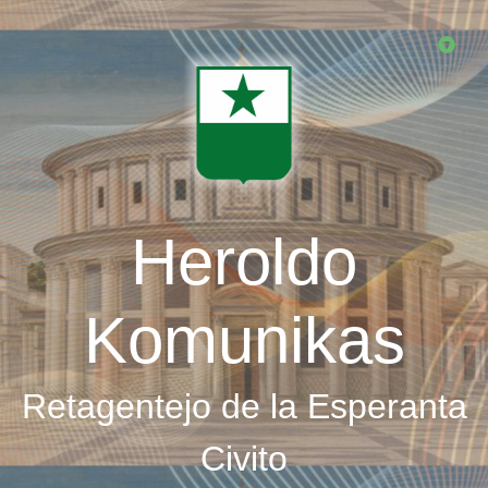
Skip
to
main
content
Heroldo
Komunikas
Retagentejo de la Esperanta
Civito