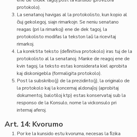
ene de tridek tagoj post la kunsido (provizora
protokolo).
La senatanoj havigas al la protokolisto, kun kopio al
ĉiuj gekolegoj, siajn rimarkojn. Se neniu senatano
reagas (pri la rimarkoj) ene de dek tagoj, la
protokolisto modifas la tekston laŭ la ricevitaj
rimarkoj.
La korektita teksto (deﬁnitiva protokolo) iras tuj de la
protokolisto al la senatanoj. Manke de reagoj ene de
kvin tagoj, la teksto estas konsiderata kiel aprobita
kaj diskonigebla (formaligita protokolo).
Post la subskribo(j) de la prezidinto(j), la originalo de
la protokolo kaj la koncernaj aldonaĵoj (aprobitaj
dokumentoj, balotiloj ktp) estas konservataj sub la
responso de la Konsulo, nome la vickonsulo pri
internaj aferoj.
Art. 14: Kvorumo
Por ke la kunsido estu kvoruma, necesas la ﬁzika