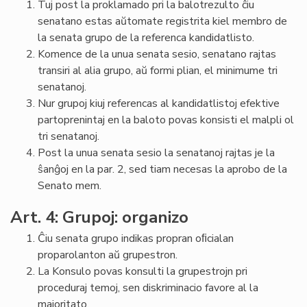
Tuj post la proklamado pri la balotrezulto ĉiu
senatano estas aŭtomate registrita kiel membro de
la senata grupo de la referenca kandidatlisto.
Komence de la unua senata sesio, senatano rajtas
transiri al alia grupo, aŭ formi plian, el minimume tri
senatanoj.
Nur grupoj kiuj referencas al kandidatlistoj efektive
partoprenintaj en la baloto povas konsisti el malpli ol
tri senatanoj.
Post la unua senata sesio la senatanoj rajtas je la
ŝanĝoj en la par. 2, sed tiam necesas la aprobo de la
Senato mem.
Art. 4: Grupoj: organizo
Ĉiu senata grupo indikas propran oﬁcialan
proparolanton aŭ grupestron.
La Konsulo povas konsulti la grupestrojn pri
proceduraj temoj, sen diskriminacio favore al la
majoritato.