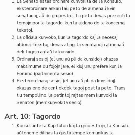
La Senato estas ordinare kunvokita de la Konsulo,
eksterordinare ankaŭ laŭ peto de almenaŭ kvin
senatanoj, aŭ du grupestroj. La peto devas prezenti la
temojn por la tagordo, kun la aldono de la koncernaj
tekstoj.
La oﬁciala kunvoko, kun la tagordo kaj la necesaj
aldonaj tekstoj, devas atingi la senatanojn almenaŭ
dek tagojn antaŭ la kunsido.
Ordinaraj sesioj (el unu aŭ pli da kunsidoj) okazas
maksimume du fojojn jare, el kiuj unu prefere kun la
Forumo (parlamenta sesio).
Eksterordinaraj sesioj (el unu aŭ pli da kunsidoj)
okazas ene de cent okdek tagoj post la peto. Trans
tiu tempolimo, la petintoj rajtas mem kunvoki la
Senaton (memkunvokita sesio).
Art. 10: Tagordo
Konsultinte la Kapitulon kaj la grupestrojn, la Konsulo
aŭtonome diﬁnas la ĝustatempe komunikas la