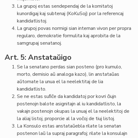
La grupoj estas sendependaj de la komitatoj
kunordigaj kaj subtenaj (KoKuSoj) por la referencaj
kandidatlistoj.
La grupoj povas normigi sian internan vivon per propra
regularo, demokratie formulita kaj aprobita de la
samgrupaj senatanoj.
Art. 5: Anstataŭigo
Se la senatano perdas sian posteno (pro kumulo,
morto, demisio aŭ analoga kazo), lin anstataŭas
aŭtomate la unua el la neelektitaj de lia
kandidatlisto.
Se ne estas suﬁĉe da kandidatoj por kovri ĉiujn
postenojn balote asignitajn al iu kandidatlisto, la
vakajn postenojn okupas la unuaj el la neelektitoj de
la aliaj listoj, proporcie al la voĉoj de tiuj listoj.
La Konsulo estas anstataŭebla rilate la senatan
postenon laŭ la supraj paragrafoj; rilate la konsulajn