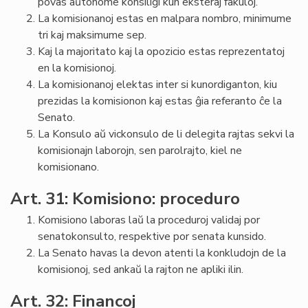
povas aŭtonome konsiliĝi kun eksteraj fakuloj.
La komisionanoj estas en malpara nombro, minimume
tri kaj maksimume sep.
Kaj la majoritato kaj la opozicio estas reprezentatoj
en la komisionoj.
La komisionanoj elektas inter si kunordiganton, kiu
prezidas la komisionon kaj estas ĝia referanto ĉe la
Senato.
La Konsulo aŭ vickonsulo de li delegita rajtas sekvi la
komisionajn laborojn, sen parolrajto, kiel ne
komisionano.
Art. 31: Komisiono: proceduro
Komisiono laboras laŭ la proceduroj validaj por
senatokonsulto, respektive por senata kunsido.
La Senato havas la devon atenti la konkludojn de la
komisionoj, sed ankaŭ la rajton ne apliki ilin.
Art. 32: Financoj