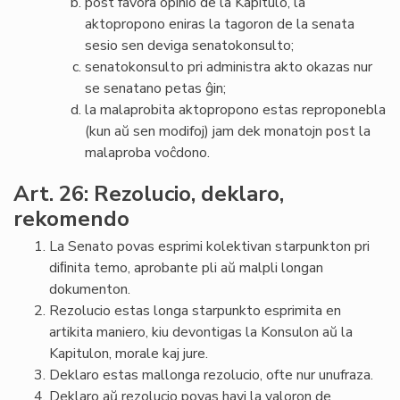
post favora opinio de la Kapitulo, la
aktopropono eniras la tagoron de la senata
sesio sen deviga senatokonsulto;
senatokonsulto pri administra akto okazas nur
se senatano petas ĝin;
la malaprobita aktopropono estas reproponebla
(kun aŭ sen modifoj) jam dek monatojn post la
malaproba voĉdono.
Art. 26: Rezolucio, deklaro,
rekomendo
La Senato povas esprimi kolektivan starpunkton pri
diﬁnita temo, aprobante pli aŭ malpli longan
dokumenton.
Rezolucio estas longa starpunkto esprimita en
artikita maniero, kiu devontigas la Konsulon aŭ la
Kapitulon, morale kaj jure.
Deklaro estas mallonga rezolucio, ofte nur unufraza.
Deklaro aŭ rezolucio povas havi la valoron de