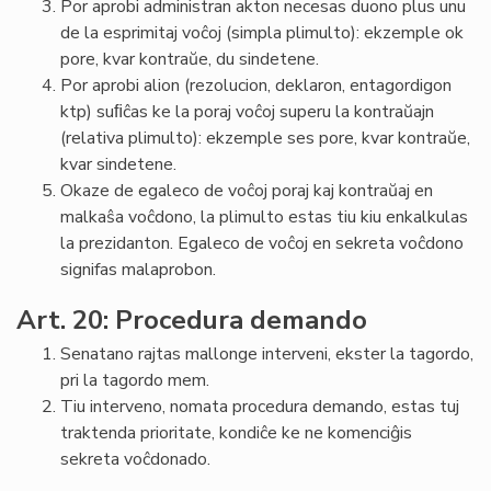
Por aprobi administran akton necesas duono plus unu
de la esprimitaj voĉoj (simpla plimulto): ekzemple ok
pore, kvar kontraŭe, du sindetene.
Por aprobi alion (rezolucion, deklaron, entagordigon
ktp) suﬁĉas ke la poraj voĉoj superu la kontraŭajn
(relativa plimulto): ekzemple ses pore, kvar kontraŭe,
kvar sindetene.
Okaze de egaleco de voĉoj poraj kaj kontraŭaj en
malkaŝa voĉdono, la plimulto estas tiu kiu enkalkulas
la prezidanton. Egaleco de voĉoj en sekreta voĉdono
signifas malaprobon.
Art. 20: Procedura demando
Senatano rajtas mallonge interveni, ekster la tagordo,
pri la tagordo mem.
Tiu interveno, nomata procedura demando, estas tuj
traktenda prioritate, kondiĉe ke ne komenciĝis
sekreta voĉdonado.