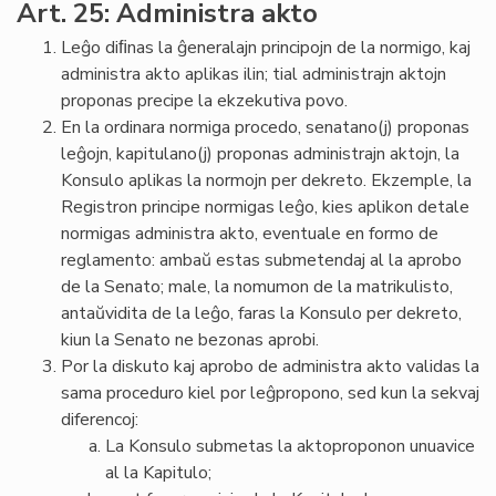
Art. 25: Administra akto
Leĝo diﬁnas la ĝeneralajn principojn de la normigo, kaj
administra akto aplikas ilin; tial administrajn aktojn
proponas precipe la ekzekutiva povo.
En la ordinara normiga procedo, senatano(j) proponas
leĝojn, kapitulano(j) proponas administrajn aktojn, la
Konsulo aplikas la normojn per dekreto. Ekzemple, la
Registron principe normigas leĝo, kies aplikon detale
normigas administra akto, eventuale en formo de
reglamento: ambaŭ estas submetendaj al la aprobo
de la Senato; male, la nomumon de la matrikulisto,
antaŭvidita de la leĝo, faras la Konsulo per dekreto,
kiun la Senato ne bezonas aprobi.
Por la diskuto kaj aprobo de administra akto validas la
sama proceduro kiel por leĝpropono, sed kun la sekvaj
diferencoj:
La Konsulo submetas la aktoproponon unuavice
al la Kapitulo;