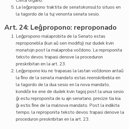
Civita organo.
La leĝpropono traktita de senatokonsulto situos en
la tagordo de la tuj venonta senata sesio.
Art. 24: Leĝpropono: reproponado
Leĝpropono malaprobita de la Senato estas
reproponebla (kun aŭ sen modifoj) nur dudek kvin
monatojn post la malaproba voĉdono. La reproponita
teksto devos trapasi denove la proceduron
preskribitan en la art. 23.
Leĝpropono kiu ne trapasas la lastan voĉdonon antaŭ
la ﬁno de la senata mandato estas reenskribebla en
la tagordo de la dua sesio en la nova mandato,
kondiĉe ke ene de dudek kvin tagoj post la unua sesio
ĝi estu reproponita de iu ajn senatano, precize tia kia
ĝi estis ﬁne de la malnova mandato. Post la indikita
tempo, la reproponita teksto devos trapasi denove la
proceduron preskribitan en la art. 23.