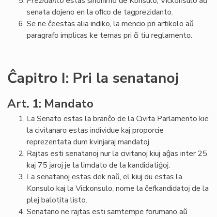
Prezidanto
estas sinonimo de Konsulo, Vickonsulo aŭ
senata dojeno en la oﬁco de tagprezidanto.
Se ne ĉeestas alia indiko, la mencio pri artikolo aŭ
paragrafo implicas ke temas pri ĉi tiu reglamento.
Ĉapitro I: Pri la senatanoj
Art. 1: Mandato
La Senato estas la branĉo de la Civita Parlamento kie
la civitanaro estas individue kaj proporcie
reprezentata dum kvinjaraj mandatoj.
Rajtas esti senatanoj nur la civitanoj kiuj aĝas inter 25
kaj 75 jaroj je la limdato de la kandidatiĝoj.
La senatanoj estas dek naŭ, el kiuj du estas la
Konsulo kaj la Vickonsulo, nome la ĉefkandidatoj de la
plej balotita listo.
Senatano ne rajtas esti samtempe forumano aŭ