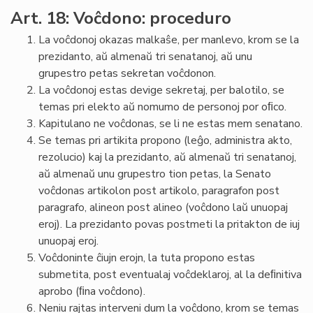
Art. 18: Voĉdono: proceduro
La voĉdonoj okazas malkaŝe, per manlevo, krom se la
prezidanto, aŭ almenaŭ tri senatanoj, aŭ unu
grupestro petas sekretan voĉdonon.
La voĉdonoj estas devige sekretaj, per balotilo, se
temas pri elekto aŭ nomumo de personoj por oﬁco.
Kapitulano ne voĉdonas, se li ne estas mem senatano.
Se temas pri artikita propono (leĝo, administra akto,
rezolucio) kaj la prezidanto, aŭ almenaŭ tri senatanoj,
aŭ almenaŭ unu grupestro tion petas, la Senato
voĉdonas artikolon post artikolo, paragrafon post
paragrafo, alineon post alineo (voĉdono laŭ unuopaj
eroj). La prezidanto povas postmeti la pritakton de iuj
unuopaj eroj.
Voĉdoninte ĉiujn erojn, la tuta propono estas
submetita, post eventualaj voĉdeklaroj, al la deﬁnitiva
aprobo (ﬁna voĉdono).
Neniu rajtas interveni dum la voĉdono, krom se temas