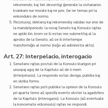
rekomendo, kaj tiel devontigi ĝenerale la civitanaron,
kvankam nur morale kaj ne jure, ĉar ne temas pri la
enkonduko de normo.
Rezolucioj, deklaroj kaj rekomendoj validas nur ene de
la mandatperiodo: la novaj Senato kaj Konsulo rajtas
ne apliki ilin, krom se ili estas ree submetitaj al la
aprobo de la Senato, aŭ se ili intertempe
transformiĝis al normo (leĝo aŭ administra akto).
Art. 27: Interpelacio, interogacio
Senatano rajtas postuli de la Konsulo klarigon pri
unuopaj agoj de la Kapitulo aŭ de li mem
(interpelacio). La respondo estas deviga, publika kaj
en skriba formo.
Senatano rajtas peti publike la opinion de la Konsulo
pri aparta temo aŭ specifa evento ekster la agadsfero
de la Kapitulo (interogacio). La Konsulo (aŭ eventuale
la koncernata vickonsulo) rajtas ne respondi.