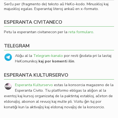
Serĉu per (fragmento de) teksto aŭ HeKo-kodo. Minuskloj kaj
majuskloj egalas. Esperantaj literoj ankaŭ en x-formato.
ESPERANTA CIVITANECO
Petu la esperantan civitanecon per la
reta formularo
.
TELEGRAM
Aliĝu al la
Telegram-kanalo
por resti ĝisdata pri la lastaj
HeKomunikoj
kaj por komenti ilin
.
ESPERANTA KULTURSERVO
Esperanta Kulturservo
estas la konsorcia magazeno de la
Esperanta Civito. Tiu platformo ebligas la aliĝon al la
eventoj kaj kursoj organizataj de la paktintaj establoj, aĉeton de
eldonaĵoj, abonon al revuoj kaj multe pli. Vizitu ĝin tuj por
konatiĝi kun la aktivaĵoj kaj eldonaj novaĵoj de la konsorcio.