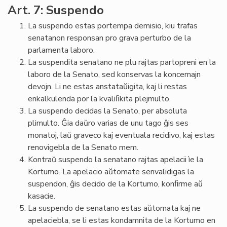
Art. 7: Suspendo
La suspendo estas portempa demisio, kiu trafas
senatanon responsan pro grava perturbo de la
parlamenta laboro.
La suspendita senatano ne plu rajtas partopreni en la
laboro de la Senato, sed konservas la koncernajn
devojn. Li ne estas anstataŭigita, kaj li restas
enkalkulenda por la kvaliﬁkita plejmulto.
La suspendo decidas la Senato, per absoluta
plimulto. Ĝia daŭro varias de unu tago ĝis ses
monatoj, laŭ graveco kaj eventuala recidivo, kaj estas
renovigebla de la Senato mem.
Kontraŭ suspendo la senatano rajtas apelacii ìe la
Kortumo. La apelacio aŭtomate senvalidigas la
suspendon, ĝis decido de la Kortumo, konﬁrme aŭ
kasacie.
La suspendo de senatano estas aŭtomata kaj ne
apelaciebla, se li estas kondamnita de la Kortumo en