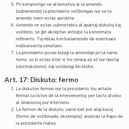
Pri kompletigo ne alternativa al la amendo
(subamendo) la prezidanto voĉdonigas nur se la
amendo mem estas aprobita.
Amendo ne estas submetebla al apartaj diskutoj kaj
voĉdono, se ĝin akceptas anticipe la koncernata
referanto. Tuj eblas kontraŭamendo de eventuale
malkonsenta senatano.
La prezidanto povas kunigi la amendojn pri la sama
temo, se ili estas inter si tre similaj aŭ eĉ nur ripetaj
(obstrukciismo), kaj voĉdonigi ilin bloke.
Art. 17: Diskuto: fermo
La diskuton fermas nur la prezidanto, kiu antaŭe
fermas la liston de la intervenontoj, per lasta alvoko
al sinanoncoj por interveno.
La fermon de la diskuto, same kiel por aliaj kazoj
(fermo de voĉdonado, ekzemple), anoncas la frapo de
la prezidanta maleo.