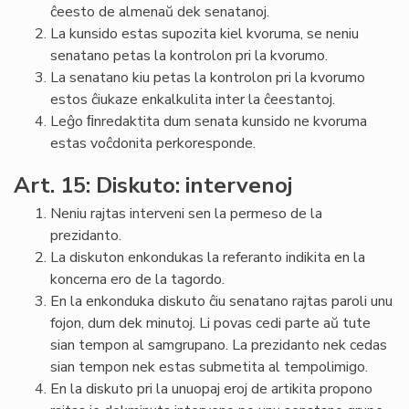
ĉeesto de almenaŭ dek senatanoj.
La kunsido estas supozita kiel kvoruma, se neniu
senatano petas la kontrolon pri la kvorumo.
La senatano kiu petas la kontrolon pri la kvorumo
estos ĉiukaze enkalkulita inter la ĉeestantoj.
Leĝo ﬁnredaktita dum senata kunsido ne kvoruma
estas voĉdonita perkoresponde.
Art. 15: Diskuto: intervenoj
Neniu rajtas interveni sen la permeso de la
prezidanto.
La diskuton enkondukas la referanto indikita en la
koncerna ero de la tagordo.
En la enkonduka diskuto ĉiu senatano rajtas paroli unu
fojon, dum dek minutoj. Li povas cedi parte aŭ tute
sian tempon al samgrupano. La prezidanto nek cedas
sian tempon nek estas submetita al tempolimigo.
En la diskuto pri la unuopaj eroj de artikita propono