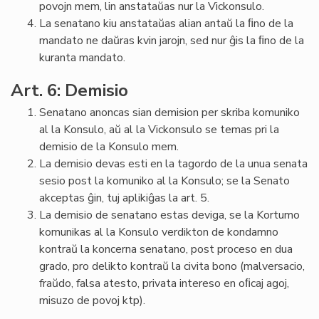
povojn mem, lin anstataŭas nur la Vickonsulo.
La senatano kiu anstataŭas alian antaŭ la ﬁno de la
mandato ne daŭras kvin jarojn, sed nur ĝis la ﬁno de la
kuranta mandato.
Art. 6: Demisio
Senatano anoncas sian demision per skriba komuniko
al la Konsulo, aŭ al la Vickonsulo se temas pri la
demisio de la Konsulo mem.
La demisio devas esti en la tagordo de la unua senata
sesio post la komuniko al la Konsulo; se la Senato
akceptas ĝin, tuj aplikiĝas la art. 5.
La demisio de senatano estas deviga, se la Kortumo
komunikas al la Konsulo verdikton de kondamno
kontraŭ la koncerna senatano, post proceso en dua
grado, pro delikto kontraŭ la civita bono (malversacio,
fraŭdo, falsa atesto, privata intereso en oﬁcaj agoj,
misuzo de povoj ktp).