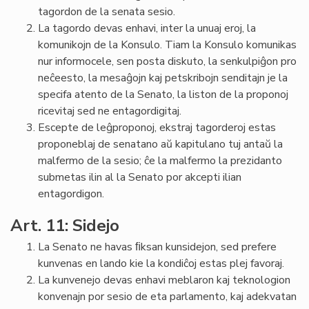
tagordon de la senata sesio.
La tagordo devas enhavi, inter la unuaj eroj, la
komunikojn de la Konsulo. Tiam la Konsulo komunikas
nur informocele, sen posta diskuto, la senkulpiĝon pro
neĉeesto, la mesaĝojn kaj petskribojn senditajn je la
specifa atento de la Senato, la liston de la proponoj
ricevitaj sed ne entagordigitaj.
Escepte de leĝproponoj, ekstraj tagorderoj estas
proponeblaj de senatano aŭ kapitulano tuj antaŭ la
malfermo de la sesio; ĉe la malfermo la prezidanto
submetas ilin al la Senato por akcepti ilian
entagordigon.
Art. 11: Sidejo
La Senato ne havas ﬁksan kunsidejon, sed prefere
kunvenas en lando kie la kondiĉoj estas plej favoraj.
La kunvenejo devas enhavi meblaron kaj teknologion
konvenajn por sesio de eta parlamento, kaj adekvatan