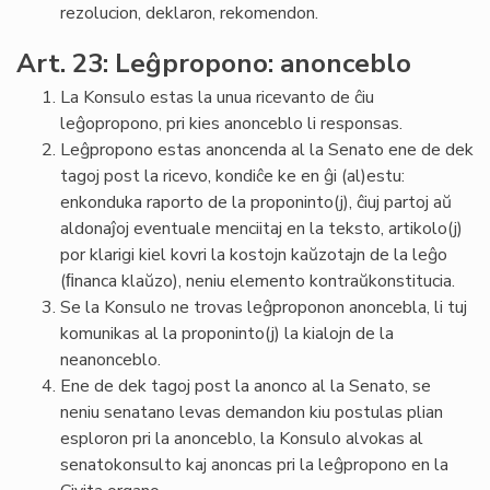
rezolucion, deklaron, rekomendon.
Art. 23: Leĝpropono: anonceblo
La Konsulo estas la unua ricevanto de ĉiu
leĝopropono, pri kies anonceblo li responsas.
Leĝpropono estas anoncenda al la Senato ene de dek
tagoj post la ricevo, kondiĉe ke en ĝi (al)estu:
enkonduka raporto de la proponinto(j), ĉiuj partoj aŭ
aldonaĵoj eventuale menciitaj en la teksto, artikolo(j)
por klarigi kiel kovri la kostojn kaŭzotajn de la leĝo
(ﬁnanca klaŭzo), neniu elemento kontraŭkonstitucia.
Se la Konsulo ne trovas leĝproponon anoncebla, li tuj
komunikas al la proponinto(j) la kialojn de la
neanonceblo.
Ene de dek tagoj post la anonco al la Senato, se
neniu senatano levas demandon kiu postulas plian
esploron pri la anonceblo, la Konsulo alvokas al
senatokonsulto kaj anoncas pri la leĝpropono en la