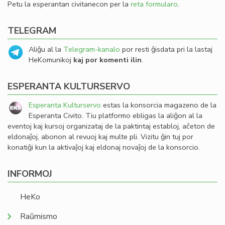
Petu la esperantan civitanecon per la
reta formularo
.
TELEGRAM
Aliĝu al la
Telegram-kanalo
por resti ĝisdata pri la lastaj
HeKomunikoj
kaj por komenti ilin
.
ESPERANTA KULTURSERVO
Esperanta Kulturservo
estas la konsorcia magazeno de la
Esperanta Civito. Tiu platformo ebligas la aliĝon al la
eventoj kaj kursoj organizataj de la paktintaj establoj, aĉeton de
eldonaĵoj, abonon al revuoj kaj multe pli. Vizitu ĝin tuj por
konatiĝi kun la aktivaĵoj kaj eldonaj novaĵoj de la konsorcio.
INFORMOJ
HeKo
Raŭmismo