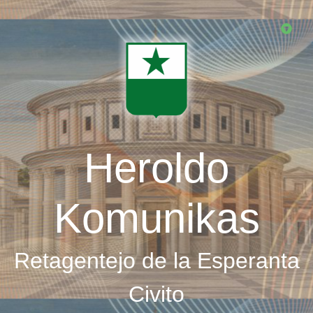
Skip
to
main
content
Heroldo
Komunikas
Retagentejo de la Esperanta
Civito