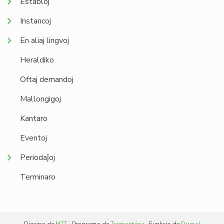
Establoj
Instancoj
En aliaj lingvoj
Heraldiko
Oftaj demandoj
Mallongigoj
Kantaro
Eventoj
Periodaĵoj
Terminaro