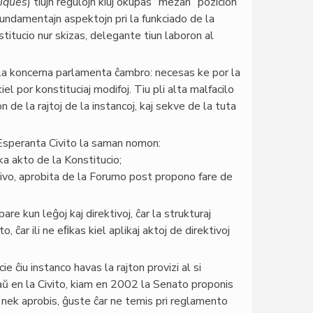
niques
) tiujn regulojn kiuj okupas “mezan” pozicion
s fundamentajn aspektojn pri la funkciado de la
titucio nur skizas, delegante tiun laboron al
 la koncerna parlamenta ĉambro: necesas ke por la
el por konstituciaj modifoj. Tiu pli alta malfacilo
n de la rajtoj de la instancoj, kaj sekve de la tuta
a Esperanta Civito la saman nomon:
a akto de la Konstitucio;
tivo, aprobita de la Forumo post propono fare de
e kun leĝoj kaj direktivoj, ĉar la strukturaj
ĉar ili ne eﬁkas kiel aplikaj aktoj de direktivoj
ie ĉiu instanco havas la rajton provizi al si
kaŭ en la Civito, kiam en 2002 la Senato proponis
 nek aprobis, ĝuste ĉar ne temis pri reglamento