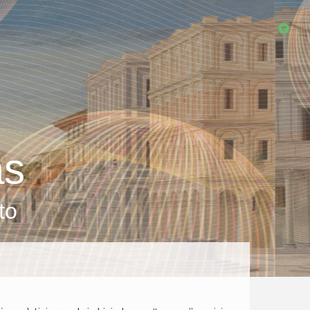
as
to