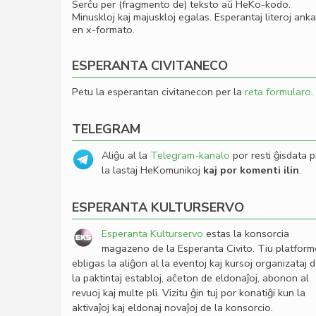
Serĉu per (fragmento de) teksto aŭ HeKo-kodo.
Minuskloj kaj majuskloj egalas. Esperantaj literoj ank
en x-formato.
ESPERANTA CIVITANECO
Petu la esperantan civitanecon per la
reta formularo
.
TELEGRAM
Aliĝu al la
Telegram-kanalo
por resti ĝisdata p
la lastaj HeKomunikoj
kaj por komenti ilin
.
ESPERANTA KULTURSERVO
Esperanta Kulturservo
estas la konsorcia
magazeno de la Esperanta Civito. Tiu platfor
ebligas la aliĝon al la eventoj kaj kursoj organizataj 
la paktintaj establoj, aĉeton de eldonaĵoj, abonon al
revuoj kaj multe pli. Vizitu ĝin tuj por konatiĝi kun la
aktivaĵoj kaj eldonaj novaĵoj de la konsorcio.