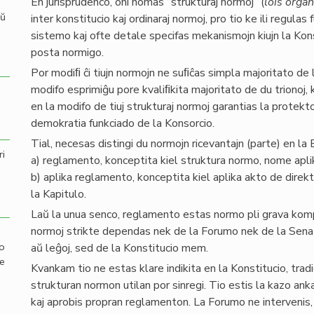
En jurisprudenco, oni nomas “strukturaj normoj”
(
lois orga
aŭ
inter konstitucio kaj ordinaraj normoj, pro tio ke ili regula
sistemo kaj ofte detale specifas mekanismojn kiujn la Kons
posta normigo.
Por modiﬁ ĉi tiujn normojn ne suﬁĉas simpla majoritato de
modifo esprimiĝu pore kvaliﬁkita majoritato de du trionoj, ki
en la modifo de tiuj strukturaj normoj garantias la protekto
demokratia funkciado de la Konsorcio.
Tial, necesas distingi du normojn ricevantajn (parte) en l
ri
a) reglamento, konceptita kiel struktura normo, nome aplik
b) aplika reglamento, konceptita kiel aplika akto de direk
la Kapitulo.
Laŭ la unua senco, reglamento estas normo pli grava kompar
normoj strikte dependas nek de la Forumo nek de la Senato, 
mo
aŭ leĝoj, sed de la Konstitucio mem.
de
Kvankam tio ne estas klare indikita en la Konstitucio, tradic
strukturan normon utilan por sinregi. Tio estis la kazo an
kaj aprobis propran reglamenton. La Forumo ne intervenis,