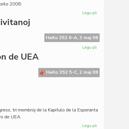
prilo 2008:
de
MEF
Legu pli
pri
La
ivitanoj
SAT-
prezidanto
skribis
HeKo 352 6-A, 3 maj 08
al
Legu pli
pri
la
Sen
ron de UEA
Konsulo
la
Civito
ne
HeKo 352 5-C, 2 maj 08
estus
mondcivitanoj
ngreso, tri membroj de la Kapitulo de la Esperanta
aro de UEA.
Legu pli
pri