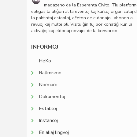
magazeno de la Esperanta Civito. Tiu platfor
ebligas la aliĝon al la eventoj kaj kursoj organizataj 
la paktintaj establoj, aĉeton de eldonaĵoj, abonon al
revuoj kaj multe pli. Vizitu ĝin tuj por konatiĝi kun la
aktivaĵoj kaj eldonaj novaĵoj de la konsorcio.
INFORMOJ
HeKo
Raŭmismo
Normaro
Dokumentoj
Establoj
Instancoj
En aliaj lingvoj