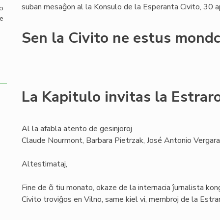
suban mesaĝon al la Konsulo de la Esperanta Civito, 30 a
mo
de
Sen la Civito ne estus mondc
La Kapitulo invitas la Estra
Al la afabla atento de gesinjoroj
Claude Nourmont, Barbara Pietrzak, José Antonio Vergara
Altestimataj,
Fine de ĉi tiu monato, okaze de la internacia ĵurnalista ko
Civito troviĝos en Vilno, same kiel vi, membroj de la Estr