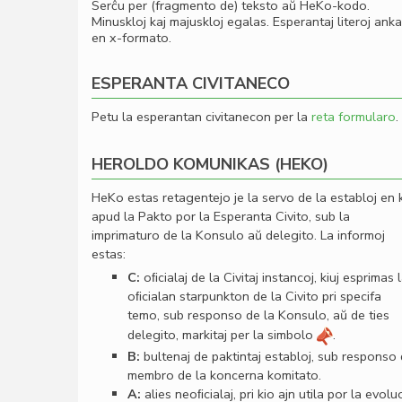
Serĉu per (fragmento de) teksto aŭ HeKo-kodo.
Minuskloj kaj majuskloj egalas. Esperantaj literoj ank
en x-formato.
ESPERANTA CIVITANECO
Petu la esperantan civitanecon per la
reta formularo
.
HEROLDO KOMUNIKAS (HEKO)
HeKo estas retagentejo je la servo de la establoj en 
apud la Pakto por la Esperanta Civito, sub la
imprimaturo de la Konsulo aŭ delegito. La informoj
estas:
C:
oﬁcialaj de la Civitaj instancoj, kiuj esprimas 
oﬁcialan starpunkton de la Civito pri specifa
temo, sub responso de la Konsulo, aŭ de ties
delegito, markitaj per la simbolo
.
B:
bultenaj de paktintaj establoj, sub responso
membro de la koncerna komitato.
A:
alies neoﬁcialaj, pri kio ajn utila por la evolu