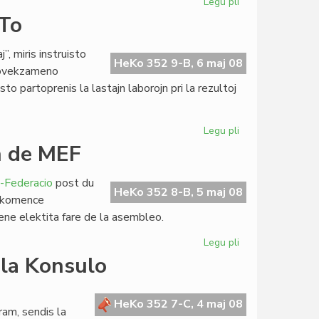
Legu pli
pri
Pri
ETo
sekureco
en
 miris instruisto
Burundio
HeKo 352 9-B, 6 maj 08
provekzameno
o partoprenis la lastajn laborojn pri la rezultoj
Legu pli
pri
La
n de MEF
subteninda
lernejo
-Federacio
post du
de
HeKo 352 8-B, 5 maj 08
n: komence
TIETo
lene elektita fare de la asembleo.
Legu pli
pri
Luis
 la Konsulo
Raudon
lasis
la
HeKo 352 7-C, 4 maj 08
am, sendis la
estraron