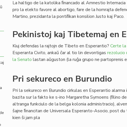
La haltigo de la katolika ﬁnancado al Amnestio Internacia 
aŭ
pro la elekto favore al abortigo, fare de la homrajta defe
Martino, prezidanta la pontiﬁkan konsilion Justo kaj Paco.
Pekinistoj kaj Tibetemaj en 
Kiuj defendas la rajtojn de Tibeto en Esperantio?
Certe la
Esperanta Civito, ankaŭ ĉar al tio lin devontigas
rezolucio
la Senato
lastan aŭguston (la ruĝa grupo ne partoprenis en
kaj
Pri sekureco en Burundio
la
Pri la sekureco en Burundio cirkulas en Esperantio alarma
bazita sur la fakto ke s-ino Margaretha Symoens (ﬁlino de
altranga funkciulo de la belga kolonia administracio), alve
ŝajne ﬁnancitan de Universala Esperanto-Asocio, post du t
 de
kien ŝi jam pla
o