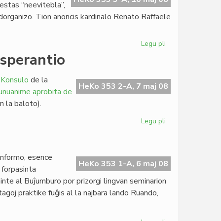
estas “neevitebla”,
ndorganizo. Tion anoncis kardinalo Renato Raffaele
Legu pli
pri
La
Esperantio
katolikoj
ne
 Konsulo
de la
plu
HeKo 353 2-A, 7 maj 08
 unuanime aprobita de
financas
 la baloto).
Amnestion
Internacian
Legu pli
pri
Pekinistoj
kaj
Tibetemaj
 informo, esence
en
HeKo 353 1-A, 6 maj 08
 forpasinta
Esperantio
ninte al Buĵumburo por prizorgi lingvan seminarion
agoj praktike fuĝis al la najbara lando Ruando,