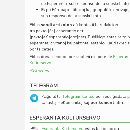
de Esperantio, sub responso de la subskribinto.
E:
pri Eŭropaj institucioj kaj geopolitikaj novaĵoj
sub responso de la subskribinto.
Eblas
sendi
artikolon
aŭ kontakti la redakcion
tra
pakto
[ĉe]
esperantio
.
net
(pakto[at]esperantio[dot]net)
. Publikigo estas rajto 
esperantaj civitanoj kaj paktintaj establoj, laŭdiskrecia
por la ceteraj.
Eblas donaci monon por subteni nin pere de
Esperant
Kulturservo
.
RSS-servo
TELEGRAM
Aliĝu al la
Telegram-kanalo
por resti ĝisdata p
la lastaj HeKomunikoj
kaj por komenti ilin
.
ESPERANTA KULTURSERVO
Esperanta Kulturservo
estas la konsorcia