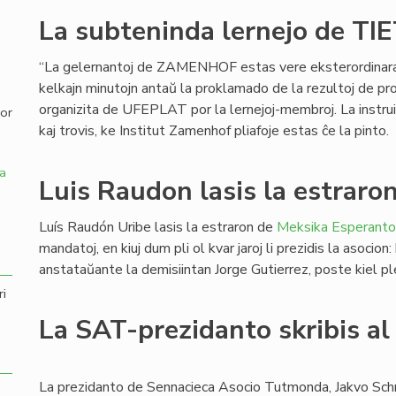
La subteninda lernejo de TI
,
“La gelernantoj de ZAMENHOF estas vere eksterordinaraj”,
kelkajn minutojn antaŭ la proklamado de la rezultoj de 
organizita de UFEPLAT por la lernejoj-membroj. La instruist
por
kaj trovis, ke Institut Zamenhof pliafoje estas ĉe la pinto.
a
Luis Raudon lasis la estraro
Luís Raudón Uribe lasis la estraron de
Meksika Esperanto
mandatoj, en kiuj dum pli ol kvar jaroj li prezidis la asocio
anstataŭante la demisiintan Jorge Gutierrez, poste kiel p
ri
La SAT-prezidanto skribis al
La prezidanto de Sennacieca Asocio Tutmonda, Jakvo Schr