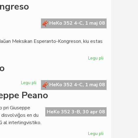
La
ongreso
Kapitulo
invitas
la
HeKo 352 4-C, 1 maj 08
Estraron
de
a Naŭan Meksikan Esperanto-Kongreson, kiu estas
UEA
Legu pli
pri
Saluto
so
al
la
Legu pli
pri
naŭa
HeKo 352 4-C, 1 maj 08
Saluto
Meksika
seppe Peano
al
Kongreso
la
so pri Giuseppe
meksika
HeKo 352 3-B, 30 apr 08
disvolviĝos en du
kongreso
 al interlingvistiko.
Legu pli
pri