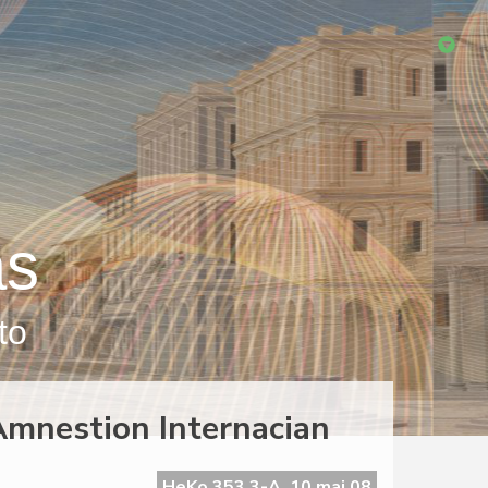
as
to
 Amnestion Internacian
HeKo 353 3-A, 10 maj 08