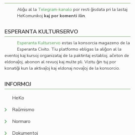
Aliĝu al la
Telegram-kanalo
por resti ĝisdata pri la lastaj
HeKomunikoj
kaj por komenti ilin
.
ESPERANTA KULTURSERVO
Esperanta Kulturservo
estas la konsorcia magazeno de la
Esperanta Civito. Tiu platformo ebligas la aliĝon al la
eventoj kaj kursoj organizataj de la paktintaj establoj, aĉeton de
eldonaĵoj, abonon al revuoj kaj multe pli. Vizitu ĝin tuj por
konatiĝi kun la aktivaĵoj kaj eldonaj novaĵoj de la konsorcio.
INFORMOJ
HeKo
Raŭmismo
Normaro
Dokumentoj