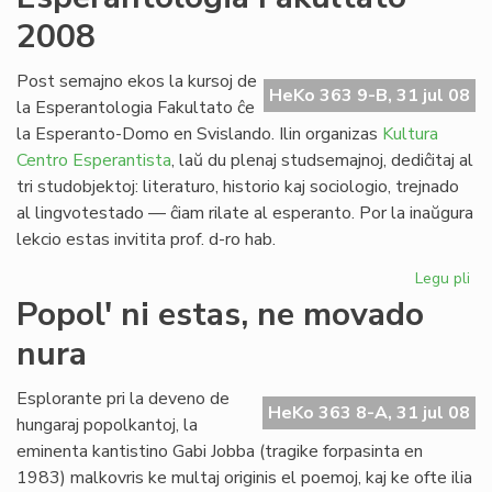
no
2008
po
la
pa
Post semajno ekos la kursoj de
HeKo 363 9-B, 31 jul 08
civ
la Esperantologia Fakultato ĉe
la Esperanto-Domo en Svislando. Ilin organizas
Kultura
Centro Esperantista
, laŭ du plenaj studsemajnoj, dediĉitaj al
tri studobjektoj: literaturo, historio kaj sociologio, trejnado
al lingvotestado — ĉiam rilate al esperanto. Por la inaŭgura
lekcio estas invitita prof. d-ro hab.
Legu pli
pri
Es
Popol' ni estas, ne movado
Fak
nura
20
Esplorante pri la deveno de
HeKo 363 8-A, 31 jul 08
hungaraj popolkantoj, la
eminenta kantistino Gabi Jobba (tragike forpasinta en
1983) malkovris ke multaj originis el poemoj, kaj ke ofte ilia