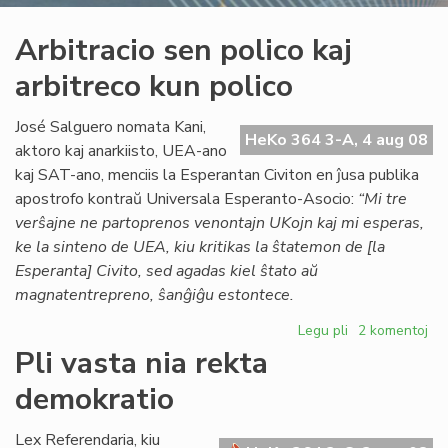
Arbitracio sen polico kaj
arbitreco kun polico
José Salguero nomata Kani,
HeKo 364 3-A, 4 aug 08
aktoro kaj anarkiisto, UEA-ano
kaj SAT-ano, menciis la Esperantan Civiton en ĵusa publika
apostrofo kontraŭ Universala Esperanto-Asocio:
“Mi tre
verŝajne ne partoprenos venontajn UKojn kaj mi esperas,
ke la sinteno de UEA, kiu kritikas la ŝtatemon de [la
Esperanta] Civito, sed agadas kiel ŝtato aŭ
magnatentrepreno, ŝanĝiĝu estontece.
Legu pli
pri
2 komentoj
Arbitracio
Pli vasta nia rekta
sen
demokratio
polico
kaj
arbitreco
Lex Referendaria, kiu