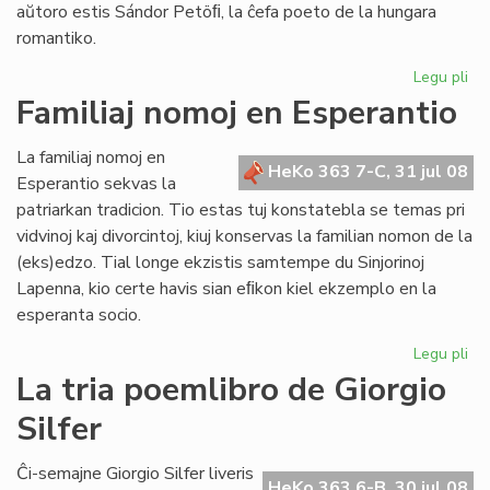
aŭtoro estis Sándor Petöﬁ, la ĉefa poeto de la hungara
romantiko.
Legu pli
pri
Pop
Familiaj nomoj en Esperantio
ni
est
La familiaj nomoj en
ne
HeKo 363 7-C, 31 jul 08
Esperantio sekvas la
mo
patriarkan tradicion. Tio estas tuj konstatebla se temas pri
nu
vidvinoj kaj divorcintoj, kiuj konservas la familian nomon de la
(eks)edzo. Tial longe ekzistis samtempe du Sinjorinoj
Lapenna, kio certe havis sian eﬁkon kiel ekzemplo en la
esperanta socio.
Legu pli
pri
Fam
La tria poemlibro de Giorgio
no
Silfer
en
Es
Ĉi-semajne Giorgio Silfer liveris
HeKo 363 6-B, 30 jul 08