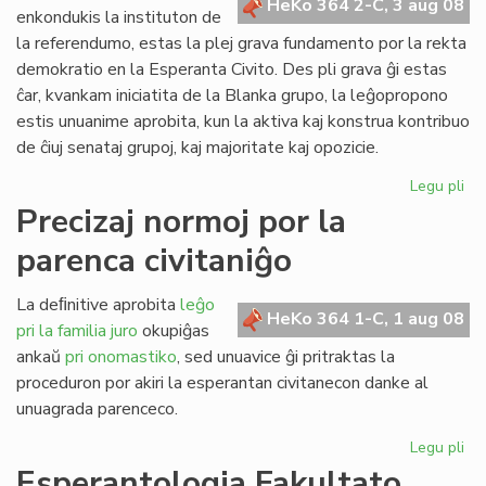
HeKo 364 2-C, 3 aug 08
kun
enkondukis la instituton de
polico
la referendumo, estas la plej grava fundamento por la rekta
demokratio en la Esperanta Civito. Des pli grava ĝi estas
ĉar, kvankam iniciatita de la Blanka grupo, la leĝopropono
estis unuanime aprobita, kun la aktiva kaj konstrua kontribuo
de ĉiuj senataj grupoj, kaj majoritate kaj opozicie.
Legu pli
pri
Pli
Precizaj normoj por la
va
parenca civitaniĝo
nia
rek
de
La deﬁnitive aprobita
leĝo
HeKo 364 1-C, 1 aug 08
pri la familia juro
okupiĝas
ankaŭ
pri onomastiko
, sed unuavice ĝi pritraktas la
proceduron por akiri la esperantan civitanecon danke al
unuagrada parenceco.
Legu pli
pri
Pre
Esperantologia Fakultato