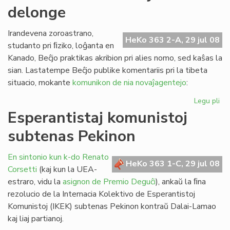
delonge
la
st
de
Irandevena zoroastrano,
HeKo 363 2-A, 29 jul 08
FE
studanto pri ﬁziko, loĝanta en
Kanado, Beĉjo praktikas akribion pri alies nomo, sed kaŝas la
sian. Lastatempe Beĉjo publike komentariis pri la tibeta
situacio, mokante
komunikon de nia novaĵagentejo
:
Legu pli
pri
Pe
Esperantistaj komunistoj
ekz
subtenas Pekinon
ja
de
En sintonio kun k-do Renato
HeKo 363 1-C, 29 jul 08
Corsetti
(kaj kun la UEA-
estraro, vidu la
asignon de Premio Deguĉi
), ankaŭ la ﬁna
rezolucio de la Internacia Kolektivo de Esperantistoj
Komunistoj (IKEK) subtenas Pekinon kontraŭ Dalai-Lamao
kaj liaj partianoj.