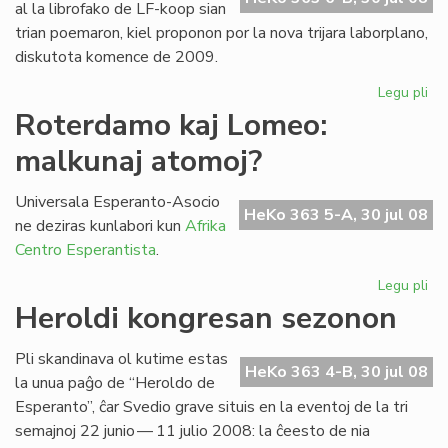
al la librofako de LF-koop sian
trian poemaron, kiel proponon por la nova trijara laborplano,
diskutota komence de 2009.
Legu pli
pri
La
Roterdamo kaj Lomeo:
tri
malkunaj atomoj?
po
de
Gio
Universala Esperanto-Asocio
HeKo 363 5-A, 30 jul 08
Sil
ne deziras kunlabori kun
Afrika
Centro Esperantista
.
Legu pli
pri
Ro
Heroldi kongresan sezonon
kaj
Lo
Pli skandinava ol kutime estas
ma
HeKo 363 4-B, 30 jul 08
la unua paĝo de “Heroldo de
at
Esperanto”, ĉar Svedio grave situis en la eventoj de la tri
semajnoj 22 junio — 11 julio 2008: la ĉeesto de nia