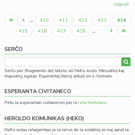
Legu pli
pri
Esp
Pagination
ko
Unua
Antaŭa
Paĝo
Paĝo
Paĝo
Paĝo
Aktual
410
411
412
413
414
…
su
paĝo
paĝo
paĝo
Pe
Paĝo
Paĝo
Paĝo
Paĝo
Next
Last
415
416
417
418
…
page
page
SERĈO
Serĉu per (fragmento de) teksto aŭ HeKo-kodo. Minuskloj kaj
majuskloj egalas. Esperantaj literoj ankaŭ en x-formato.
ESPERANTA CIVITANECO
Petu la esperantan civitanecon per la
reta formularo
.
HEROLDO KOMUNIKAS (HEKO)
HeKo estas retagentejo je la servo de la establoj en kaj apud la