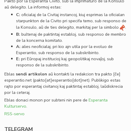
Pakto por la Esperanta Civito, sub la imprimaturo de la Konsulo
aŭ delegito. La informoj estas:
C:
oﬁcialaj de la Civitaj instancoj, kiuj esprimas la oﬁcialan
starpunkton de la Civito pri specifa temo, sub responso de
la Konsulo, aŭ de ties delegito, markitaj per la simbolo
.
B:
bultenaj de paktintaj establoj, sub responso de membro
de la koncerna komitato.
A:
alies neoﬁcialaj, pri kio ajn utila por la evoluo de
Esperantio, sub responso de la subskribinto.
E:
pri Eŭropaj institucioj kaj geopolitikaj novaĵoj, sub
responso de la subskribinto.
Eblas
sendi
artikolon
aŭ kontakti la redakcion tra
pakto
[ĉe]
esperantio
.
net
(pakto[at]esperantio[dot]net)
. Publikigo estas
rajto por esperantaj civitanoj kaj paktintaj establoj, laŭdiskrecia
por la ceteraj.
Eblas donaci monon por subteni nin pere de
Esperanta
Kulturservo
.
RSS-servo
TELEGRAM