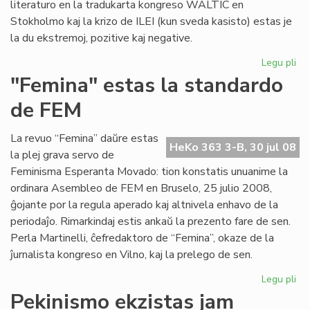
literaturo en la tradukarta kongreso WALTIC en
Stokholmo kaj la krizo de ILEI (kun sveda kasisto) estas je
la du ekstremoj, pozitive kaj negative.
Legu pli
pri
Her
"Femina" estas la standardo
ko
de FEM
se
La revuo “Femina” daŭre estas
HeKo 363 3-B, 30 jul 08
la plej grava servo de
Feminisma Esperanta Movado: tion konstatis unuanime la
ordinara Asembleo de FEM en Bruselo, 25 julio 2008,
ĝojante por la regula aperado kaj altnivela enhavo de la
periodaĵo. Rimarkindaj estis ankaŭ la prezento fare de sen.
Perla Martinelli, ĉefredaktoro de “Femina”, okaze de la
ĵurnalista kongreso en Vilno, kaj la prelego de sen.
Legu pli
pri
"F
Pekinismo ekzistas jam
es