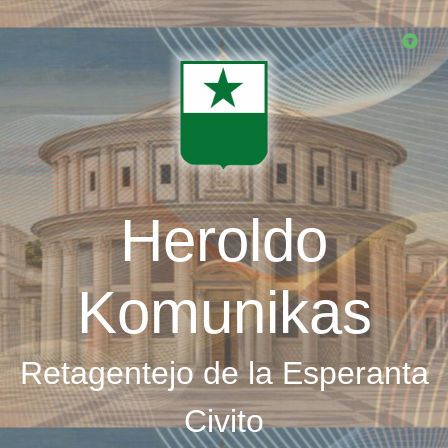
Skip
to
main
content
Heroldo
Komunikas
Retagentejo de la Esperanta
Civito