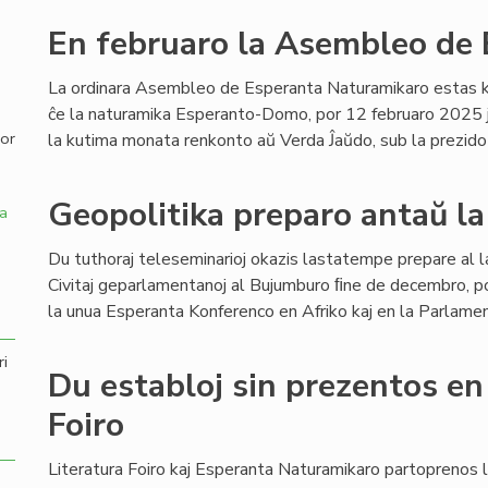
En februaro la Asembleo de
,
La ordinara Asembleo de Esperanta Naturamikaro estas k
ĉe la naturamika Esperanto-Domo, por 12 februaro 2025 
por
la kutima monata renkonto aŭ Verda Ĵaŭdo, sub la prezido 
Geopolitika preparo antaŭ l
a
Du tuthoraj teleseminarioj okazis lastatempe prepare al l
Civitaj geparlamentanoj al Bujumburo ﬁne de decembro, po
la unua Esperanta Konferenco en Afriko kaj en la Parlamen
ri
Du establoj sin prezentos en
Foiro
Literatura Foiro kaj Esperanta Naturamikaro partoprenos l