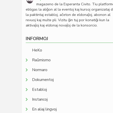
magazeno de la Esperanta Civito. Tiu platfor
ebligas la aliĝon al la eventoj kaj kursoj organizataj 
la paktintaj establoj, aĉeton de eldonaĵoj, abonon al
revuoj kaj multe pli. Vizitu ĝin tuj por konatiĝi kun la
aktivaĵoj kaj eldonaj novaĵoj de la konsorcio.
INFORMOJ
HeKo
Raŭmismo
Normaro
Dokumentoj
Establoj
Instancoj
En aliaj lingvoj