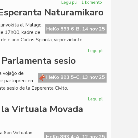
Legu pli
pri
1 komento
Falsa
 Esperanta Naturamikaro
informo
aŭ
unvokita al Malago,
erara
HeKo 893 6-B, 14 nov 25
je 17h00, kadre de
opinio
de c-ano Carlos Spinola, vicprezidanto.
pri
kongresoj
Legu pli
pri
En
a Parlamenta sesio
februaro
la
a vojaĝo de
Asembleo
HeKo 893 5-C, 13 nov 25
r partopreni en
de
ta sesio de la Esperanta Civito.
Esperanta
Naturamikaro
Legu pli
pri
Geopolitika
 la Virtuala Movada
preparo
antaŭ
la
Parlamenta
a 6an Virtualan
HeKo 893 4-A, 12 nov 25
sesio