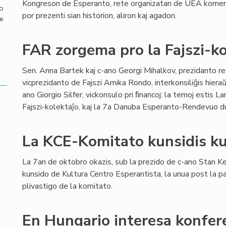
Kongreson de Esperanto, rete organizatan de UEA kome
mo
por prezenti sian historion, aliron kaj agadon.
de
FAR zorgema pro la Fajszi-ko
Sen. Anna Bartek kaj c-ano Georgi Mihalkov, prezidanto r
vicprezidanto de Fajszi Amika Rondo, interkonsiliĝis hier
ano Giorgio Silfer, vickonsulo pri ﬁnancoj: la temoj estis L
Fajszi-kolektaĵo, kaj la 7a Danuba Esperanto-Rendevuo
La KCE-Komitato kunsidis k
La 7an de oktobro okazis, sub la prezido de c-ano Stan K
kunsido de Kultura Centro Esperantista, la unua post la 
plivastigo de la komitato.
En Hungario interesa konfer