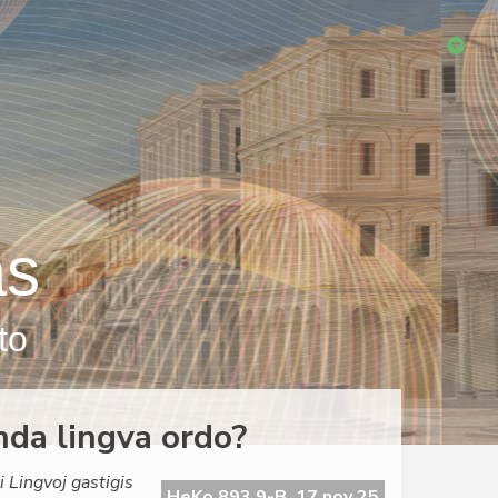
as
to
nda lingva ordo?
 Lingvoj gastigis
HeKo 893 9-B, 17 nov 25