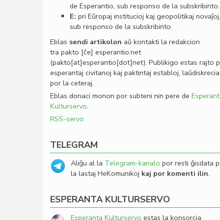
de Esperantio, sub responso de la subskribinto.
E:
pri Eŭropaj institucioj kaj geopolitikaj novaĵoj
sub responso de la subskribinto.
Eblas
sendi
artikolon
aŭ kontakti la redakcion
tra
pakto
[ĉe]
esperantio
.
net
(pakto[at]esperantio[dot]net)
. Publikigo estas rajto 
esperantaj civitanoj kaj paktintaj establoj, laŭdiskrecia
por la ceteraj.
Eblas donaci monon por subteni nin pere de
Esperant
Kulturservo
.
RSS-servo
TELEGRAM
Aliĝu al la
Telegram-kanalo
por resti ĝisdata p
la lastaj HeKomunikoj
kaj por komenti ilin
.
ESPERANTA KULTURSERVO
Esperanta Kulturservo
estas la konsorcia