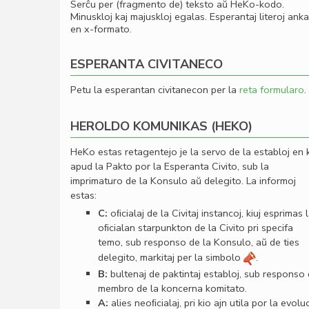
Serĉu per (fragmento de) teksto aŭ HeKo-kodo.
Minuskloj kaj majuskloj egalas. Esperantaj literoj ank
en x-formato.
ESPERANTA CIVITANECO
Petu la esperantan civitanecon per la
reta formularo
.
HEROLDO KOMUNIKAS (HEKO)
HeKo estas retagentejo je la servo de la establoj en 
apud la Pakto por la Esperanta Civito, sub la
imprimaturo de la Konsulo aŭ delegito. La informoj
estas:
C:
oﬁcialaj de la Civitaj instancoj, kiuj esprimas 
oﬁcialan starpunkton de la Civito pri specifa
temo, sub responso de la Konsulo, aŭ de ties
delegito, markitaj per la simbolo
.
B:
bultenaj de paktintaj establoj, sub responso
membro de la koncerna komitato.
A:
alies neoﬁcialaj, pri kio ajn utila por la evolu