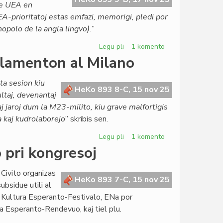
de UEA en
 UEA-prioritatoj estas emfazi, memorigi, pledi por
opolo de la angla lingvo).
”
Legu pli
pri
1 komento
Kia
rlamenton al Milano
nova
strategio
ta sesion kiu
por
HeKo 893 8-C, 15 nov 25
ltaj, devenantaj
la
taj jaroj dum la M23-milito, kiu grave malfortigis
monda
ra kaj kudrolaborejo
” skribis sen.
lingva
ordo?
Legu pli
pri
1 komento
La
 pri kongresoj
Konsulino
kunvokis
 Civito organizas
la
HeKo 893 7-C, 15 nov 25
ubsidue utili al
Parlamenton
or Kultura Esperanto-Festivalo, ENa por
al
Esperanto-Rendevuo, kaj tiel plu.
Milano