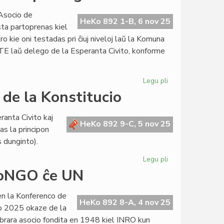
Komitato
Asocio de
kunsidis
HeKo 892 1-B, 6 nov 25
sta partoprenas kiel
kun
 kie oni testadas pri ĉiuj niveloj laŭ la Komuna
fokuso
 laŭ delego de la Esperanta Civito, konforme
al
ALTE
Legu pli
pri
En
 de la Konstitucio
Hungario
interesa
ranta Civito kaj
konferenco
HeKo 892 9-C, 5 nov 25
s la principon
pri
s dunginto).
lingvotestado
Legu pli
pri
Kongruigo
 CoNGO ĉe UN
kun
la
en la Konferenco de
artikolo
HeKo 892 8-A, 4 nov 25
ro 2025 okaze de la
28
rara asocio fondita en 1948 kiel INRO kun
de