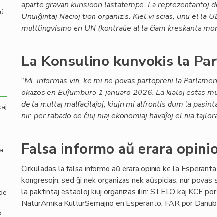
aparte gravan kunsidon lastatempe. La reprezentantoj 
aŭ
Unuiĝintaj Nacioj tion organizis. Kiel vi scias, unu el la
multlingvismo en UN (kontraŭe al la ĉiam kreskanta mon
La Konsulino kunvokis la Pa
“
Mi informas vin, ke mi ne povas partopreni la Parlamen
okazos en Buĵumburo 1 januaro 2026. La kialoj estas mu
de la multaj malfacilaĵoj, kiujn mi alfrontis dum la pasin
kaj
nin per rabado de ĉiuj niaj ekonomiaj havaĵoj el nia tajlo
Falsa informo aŭ erara opinio
la
Cirkuladas la falsa informo aŭ erara opinio ke la Esperanta
kongresojn; sed ĝi nek organizas nek aŭspicias, nur povas s
la paktintaj establoj kiuj organizas ilin: STELO kaj KCE p
 de
NaturAmika KulturSemajno en Esperanto, FAR por Danuba 
o