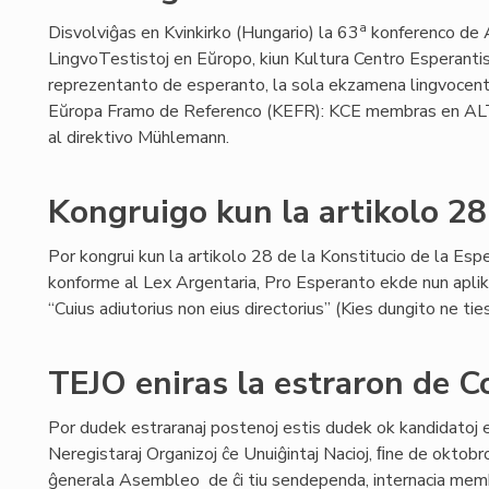
a
Disvolviĝas en Kvinkirko (Hungario) la 63
konferenco de 
LingvoTestistoj en Eŭropo, kiun Kultura Centro Esperanti
reprezentanto de esperanto, la sola ekzamena lingvocentro
Eŭropa Framo de Referenco (KEFR): KCE membras en ALTE
al direktivo Mühlemann.
Kongruigo kun la artikolo 28
Por kongrui kun la artikolo 28 de la Konstitucio de la Espe
konforme al Lex Argentaria, Pro Esperanto ekde nun aplika
“Cuius adiutorius non eius directorius” (Kies dungito ne tie
TEJO eniras la estraron de
Por dudek estraranaj postenoj estis dudek ok kandidatoj 
Neregistaraj Organizoj ĉe Unuiĝintaj Nacioj, ﬁne de oktob
ĝenerala Asembleo de ĉi tiu sendependa, internacia memb