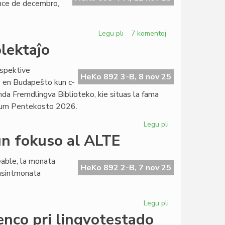
nce de decembro,
Legu pli
pri
7 komentoj
Du
lektaĵo
establoj
sin
espektive
prezentos
HeKo 892 3-B, 8 nov 25
aŭ en Budapeŝto kun c-
en
anda Fremdlingva Biblioteko, kie situas la fama
la
 dum Pentekosto 2026.
Virtuala
Movada
Legu pli
pri
Foiro
FAR
un fokuso al ALTE
zorgema
pro
eable, la monata
la
HeKo 892 2-B, 7 nov 25
pasintmonata
Fajszi-
kolektaĵo
Legu pli
pri
La
enco pri lingvotestado
KCE-