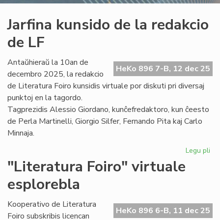
Jarfina kunsido de la redakcio
de LF
Antaŭhieraŭ la 10an de
HeKo 896 7-B, 12 dec 25
decembro 2025, la redakcio
de Literatura Foiro kunsidis virtuale por diskuti pri diversaj
punktoj en la tagordo.
Tagprezidis Alessio Giordano, kunĉefredaktoro, kun ĉeesto
de Perla Martinelli, Giorgio Silfer, Fernando Pita kaj Carlo
Minnaja.
Legu pli
pri
Jar
"Literatura Foiro" virtuale
ku
esplorebla
de
la
re
Kooperativo de Literatura
HeKo 896 6-B, 11 dec 25
de
Foiro subskribis licencan