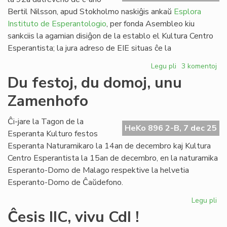
ko
Bertil Nilsson, apud Stokholmo naskiĝis ankaŭ
Esplora
Instituto de Esperantologio
, per fonda Asembleo kiu
sankciis la agamian disiĝon de la establo el Kultura Centro
Esperantista; la jura adreso de EIE situas ĉe la
Legu pli
pri
3 komentoj
Esplora
Du festoj, du domoj, unu
Instituto
Zamenhofo
de
Esperantologio
fondita
Ĉi-jare la Tagon de la
HeKo 896 2-B, 7 dec 25
en
Esperanta Kulturo festos
Svedio
Esperanta Naturamikaro la 14an de decembro kaj Kultura
Centro Esperantista la 15an de decembro, en la naturamika
Esperanto-Domo de Malago respektive la helvetia
Esperanto-Domo de Ĉaŭdefono.
Legu pli
pri
Du
Ĉesis IIC, vivu CdI !
fes