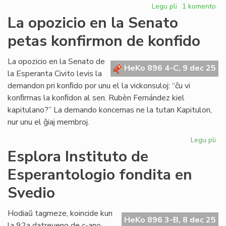
Legu pli
pri
1 komento
Forpasis
La opozicio en la Senato
Ed
petas konfirmon de konfido
Borsboom
(1936[1951]-2
La opozicio en la Senato de
HeKo 896 4-C, 9 dec 25
la Esperanta Civito levis la
demandon pri konﬁdo por unu el la vickonsuloj: “ĉu vi
konﬁrmas la konﬁdon al sen. Rubèn Fernández kiel
kapitulano?” La demando koncernas ne la tutan Kapitulon,
nur unu el ĝiaj membroj.
Legu pli
pri
La
Esplora Instituto de
opo
Esperantologio fondita en
en
la
Svedio
Se
pe
Hodiaŭ tagmeze, koincide kun
ko
HeKo 896 3-B, 8 dec 25
la 92a datreveno de c-ano
de