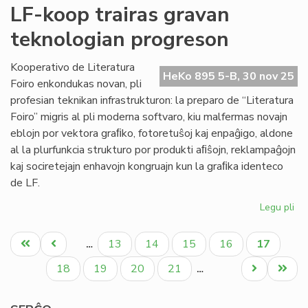
Pro
LF-koop trairas gravan
la
teknologian progreson
Pa
tag
po
Kooperativo de Literatura
HeKo 895 5-B, 30 nov 25
Mi
Foiro enkondukas novan, pli
profesian teknikan infrastrukturon: la preparo de “Literatura
Foiro” migris al pli moderna softvaro, kiu malfermas novajn
eblojn por vektora graﬁko, fotoretuŝoj kaj enpaĝigo, aldone
al la plurfunkcia strukturo por produkti aﬁŝojn, reklampaĝojn
kaj sociretejajn enhavojn kongruajn kun la graﬁka identeco
de LF.
Legu pli
pri
LF-
Pagination
ko
Unua
Antaŭa
Paĝo
Paĝo
Paĝo
Paĝo
Aktuala
13
14
15
16
17
…
tra
paĝo
paĝo
paĝo
gr
Paĝo
Paĝo
Paĝo
Paĝo
Next
Last
18
19
20
21
…
te
page
page
pr