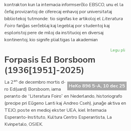
LF
kontrakton kun la internacia informserĉilo EBSCO, unu el la
ĉefaj provizantoj de ciferecaj enhavoj por universitataj
bibliotekoj tutmonde: tio signifas ke artikoloj el
Literatura
Foiro
fariĝas serĉeblaj kaj legeblaj por studentoj kaj
esploristoj pere de miloj da institucioj en diversaj
kontinentoj, kio signife plialtigas la akademian
Legu pli
pri
"Li
Forpasis Ed Borsboom
Foi
(1936[1951]-2025)
vir
es
an
La 2
de decembro mortis d-
HeKo 896 5-A, 10 dec 25
ro Ed(uard) Borsboom, iama
peranto de “Literatura Foiro” en Nederlando, historiografo
(precipe pri Eŭgeno Lanti kaj Andreo Cseh), junaĝe aktiva en
TEJO, poste en medioj ekster UEA, kiel Internacia
Esperanto-Instituto, Kultura Centro Esperantista, La
Kvinpetalo, OSIEK.