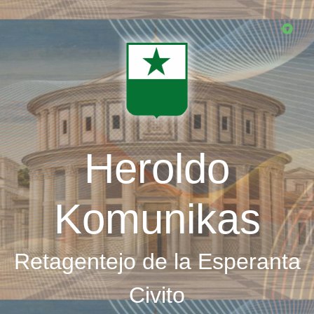
Skip
to
main
content
Heroldo
Komunikas
Retagentejo de la Esperanta
Civito