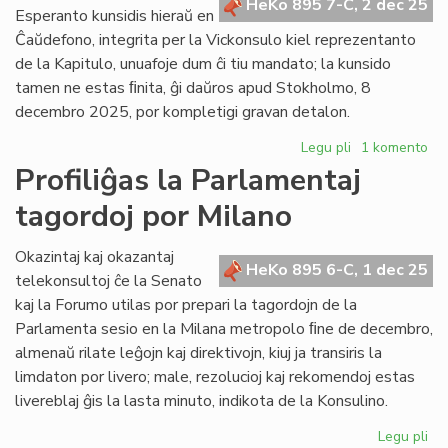
HeKo 895 7-C, 2 dec 25
la
Esperanto kunsidis hieraŭ en
Ve
Ĉaŭdefono, integrita per la Vickonsulo kiel reprezentanto
Ko
de la Kapitulo, unuafoje dum ĉi tiu mandato; la kunsido
tamen ne estas ﬁnita, ĝi daŭros apud Stokholmo, 8
decembro 2025, por kompletigi gravan detalon.
Legu pli
pri
1 komento
Ekde
Profiliĝas la Parlamentaj
2026
tagordoj por Milano
la
Civita
"banko"
Okazintaj kaj okazantaj
HeKo 895 6-C, 1 dec 25
funkcios
telekonsultoj ĉe la Senato
kiel
kaj la Forumo utilas por prepari la tagordojn de la
fonduso
Parlamenta sesio en la Milana metropolo ﬁne de decembro,
almenaŭ rilate leĝojn kaj direktivojn, kiuj ja transiris la
limdaton por livero; male, rezolucioj kaj rekomendoj estas
livereblaj ĝis la lasta minuto, indikota de la Konsulino.
Legu pli
pri