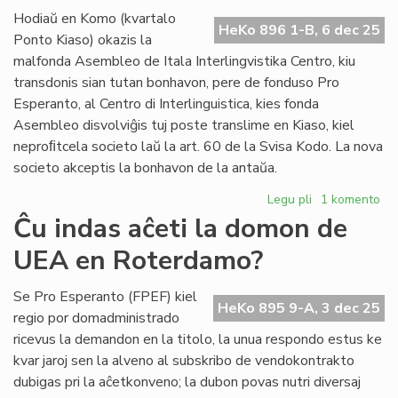
du
Hodiaŭ en Komo (kvartalo
do
HeKo 896 1-B, 6 dec 25
Ponto Kiaso) okazis la
un
malfonda Asembleo de Itala Interlingvistika Centro, kiu
Za
transdonis sian tutan bonhavon, pere de fonduso Pro
Esperanto, al Centro di Interlinguistica, kies fonda
Asembleo disvolviĝis tuj poste translime en Kiaso, kiel
neproﬁtcela societo laŭ la art. 60 de la Svisa Kodo. La nova
societo akceptis la bonhavon de la antaŭa.
Legu pli
pri
1 komento
Ĉesis
Ĉu indas aĉeti la domon de
IIC,
UEA en Roterdamo?
vivu
CdI
!
Se Pro Esperanto (FPEF) kiel
HeKo 895 9-A, 3 dec 25
regio por domadministrado
ricevus la demandon en la titolo, la unua respondo estus ke
kvar jaroj sen la alveno al subskribo de vendokontrakto
dubigas pri la aĉetkonveno; la dubon povas nutri diversaj