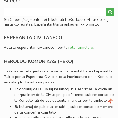
SERĈO
Serĉu per (fragmento de) teksto aŭ HeKo-kodo. Minuskloj kaj
majuskloj egalas. Esperantaj literoj ankaŭ en x-formato.
ESPERANTA CIVITANECO
Petu la esperantan civitanecon per la
reta formularo
.
HEROLDO KOMUNIKAS (HEKO)
HeKo estas retagentejo je la servo de la establoj en kaj apud la
Pakto por la Esperanta Civito, sub la imprimaturo de la Konsulo
aŭ delegito. La informoj estas:
C:
oﬁcialaj de la Civitaj instancoj, kiuj esprimas la oﬁcialan
starpunkton de la Civito pri specifa temo, sub responso de
la Konsulo, aŭ de ties delegito, markitaj per la simbolo
.
B:
bultenaj de paktintaj establoj, sub responso de membro
de la koncerna komitato.
A:
alies neoﬁcialaj, pri kio ajn utila por la evoluo de