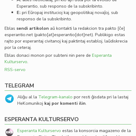
Esperantio, sub responso de la subskribinto.
E:
pri Eŭropaj institucioj kaj geopolitikaj novaĵoj, sub
responso de la subskribinto.
Eblas
sendi
artikolon
aŭ kontakti la redakcion tra
pakto
[ĉe]
esperantio
.
net
(pakto[at]esperantio[dot]net)
. Publikigo estas
rajto por esperantaj civitanoj kaj paktintaj establoj, laŭdiskrecia
por la ceteraj.
Eblas donaci monon por subteni nin pere de
Esperanta
Kulturservo
.
RSS-servo
TELEGRAM
Aliĝu al la
Telegram-kanalo
por resti ĝisdata pri la lastaj
HeKomunikoj
kaj por komenti ilin
.
ESPERANTA KULTURSERVO
Esperanta Kulturservo
estas la konsorcia magazeno de la