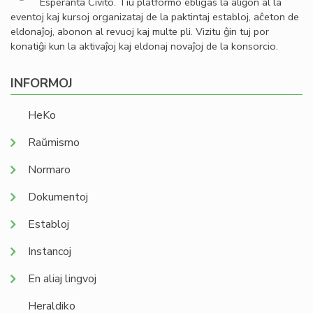
Esperanta Civito. Tiu platformo ebligas la aliĝon al la
eventoj kaj kursoj organizataj de la paktintaj establoj, aĉeton de
eldonaĵoj, abonon al revuoj kaj multe pli. Vizitu ĝin tuj por
konatiĝi kun la aktivaĵoj kaj eldonaj novaĵoj de la konsorcio.
INFORMOJ
HeKo
Raŭmismo
Normaro
Dokumentoj
Establoj
Instancoj
En aliaj lingvoj
Heraldiko