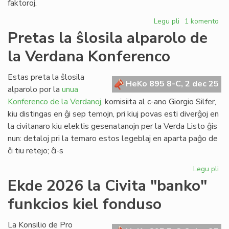
faktoroj.
Legu pli
pri
1 komento
Ĉu
Pretas la ŝlosila alparolo de
indas
la Verdana Konferenco
aĉeti
la
domon
Estas preta la ŝlosila
HeKo 895 8-C, 2 dec 25
de
alparolo por la
unua
UEA
Konferenco de la Verdanoj
, komisiita al c-ano Giorgio Silfer,
en
kiu distingas en ĝi sep temojn, pri kiuj povas esti diverĝoj en
Roterdamo?
la civitanaro kiu elektis gesenatanojn per la Verda Listo ĝis
nun: detaloj pri la temaro estos legeblaj en aparta paĝo de
ĉi tiu retejo; ĉi-s
Legu pli
pri
Pr
Ekde 2026 la Civita "banko"
la
funkcios kiel fonduso
ŝlo
alp
de
La Konsilio de Pro