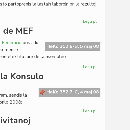
o partoprenis la lastajn laborojn pri la rezultoj
Legu pli
pri
La
n de MEF
subteninda
lernejo
-Federacio
post du
de
HeKo 352 8-B, 5 maj 08
n: komence
TIETo
lene elektita fare de la asembleo.
Legu pli
pri
Luis
 la Konsulo
Raudon
lasis
la
HeKo 352 7-C, 4 maj 08
am, sendis la
estraron
prilo 2008:
de
MEF
Legu pli
pri
La
ivitanoj
SAT-
prezidanto