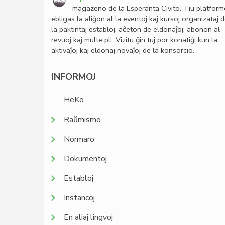
magazeno de la Esperanta Civito. Tiu platfor
ebligas la aliĝon al la eventoj kaj kursoj organizataj 
la paktintaj establoj, aĉeton de eldonaĵoj, abonon al
revuoj kaj multe pli. Vizitu ĝin tuj por konatiĝi kun la
aktivaĵoj kaj eldonaj novaĵoj de la konsorcio.
INFORMOJ
HeKo
Raŭmismo
Normaro
Dokumentoj
Establoj
Instancoj
En aliaj lingvoj