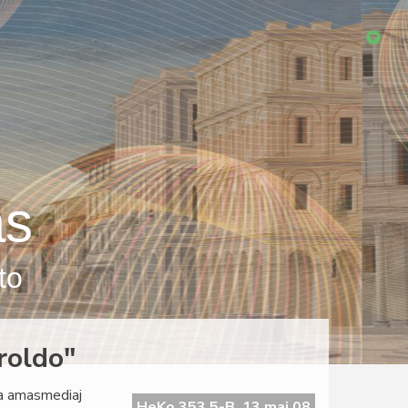
as
to
roldo"
la amasmediaj
HeKo 353 5-B, 13 maj 08