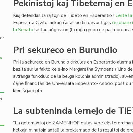
Pekinistoj kaj Tibetemaj en 
,
Kiuj defendas la rajtojn de Tibeto en Esperantio?
Certe la
Esperanta Civito, ankaŭ ĉar al tio lin devontigas
rezolucio
la Senato
lastan aŭguston (la ruĝa grupo ne partoprenis en
por
Pri sekureco en Burundio
a
Pri la sekureco en Burundio cirkulas en Esperantio alarma
bazita sur la fakto ke s-ino Margaretha Symoens (ﬁlino de
altranga funkciulo de la belga kolonia administracio), alve
ŝajne ﬁnancitan de Universala Esperanto-Asocio, post du t
kien ŝi jam pla
ri
La subteninda lernejo de TI
“La gelernantoj de ZAMENHOF estas vere eksterordinaraj”,
kelkajn minutojn antaŭ la proklamado de la rezultoj de 