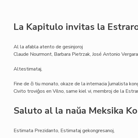
La Kapitulo invitas la Estra
Al la afabla atento de gesinjoroj
Claude Nourmont, Barbara Pietrzak, José Antonio Vergara
Altestimataj,
Fine de ĉi tiu monato, okaze de la internacia ĵurnalista ko
Civito troviĝos en Vilno, same kiel vi, membroj de la Estr
Saluto al la naŭa Meksika K
Estimata Prezidanto, Estimataj gekongresanoj,