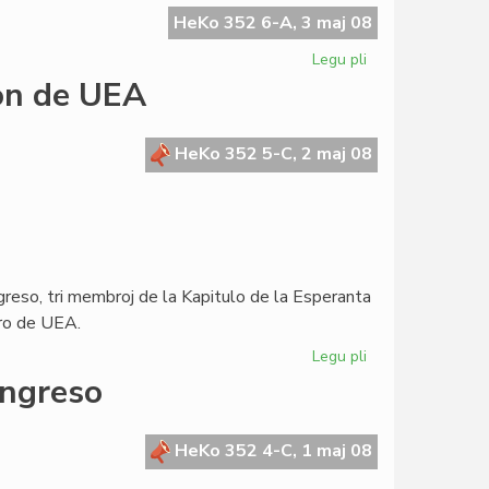
skribis
HeKo 352 6-A, 3 maj 08
al
Legu pli
pri
la
Sen
ron de UEA
Konsulo
la
Civito
ne
HeKo 352 5-C, 2 maj 08
estus
mondcivitanoj
ngreso, tri membroj de la Kapitulo de la Esperanta
aro de UEA.
Legu pli
pri
La
ongreso
Kapitulo
invitas
la
HeKo 352 4-C, 1 maj 08
Estraron