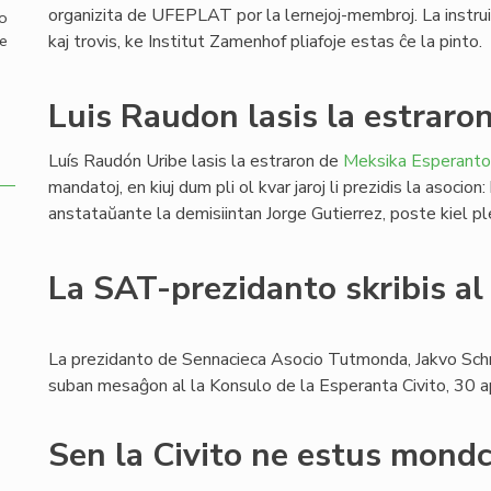
organizita de UFEPLAT por la lernejoj-membroj. La instruist
mo
kaj trovis, ke Institut Zamenhof pliafoje estas ĉe la pinto.
de
Luis Raudon lasis la estraro
Luís Raudón Uribe lasis la estraron de
Meksika Esperanto
mandatoj, en kiuj dum pli ol kvar jaroj li prezidis la asocio
anstataŭante la demisiintan Jorge Gutierrez, poste kiel p
La SAT-prezidanto skribis al
La prezidanto de Sennacieca Asocio Tutmonda, Jakvo Schr
suban mesaĝon al la Konsulo de la Esperanta Civito, 30 a
Sen la Civito ne estus mondc