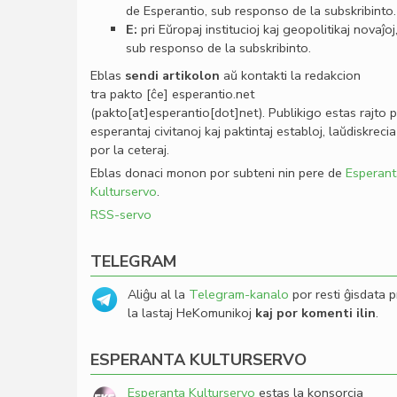
de Esperantio, sub responso de la subskribinto.
E:
pri Eŭropaj institucioj kaj geopolitikaj novaĵoj
sub responso de la subskribinto.
Eblas
sendi
artikolon
aŭ kontakti la redakcion
tra
pakto
[ĉe]
esperantio
.
net
(pakto[at]esperantio[dot]net)
. Publikigo estas rajto 
esperantaj civitanoj kaj paktintaj establoj, laŭdiskrecia
por la ceteraj.
Eblas donaci monon por subteni nin pere de
Esperant
Kulturservo
.
RSS-servo
TELEGRAM
Aliĝu al la
Telegram-kanalo
por resti ĝisdata p
la lastaj HeKomunikoj
kaj por komenti ilin
.
ESPERANTA KULTURSERVO
Esperanta Kulturservo
estas la konsorcia