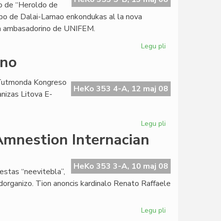
ĝo de “Heroldo de
apo de Dalai-Lamao enkondukas al la nova
la ambasadorino de UNIFEM.
Legu pli
pri
La
lno
sesa
numero
a Tutmonda Kongreso
2008
HeKo 353 4-A, 12 maj 08
nizas Litova E-
de
"Heroldo"
Legu pli
pri
Forta
 Amnestion Internacian
raŭmisma
alesto
en
HeKo 353 3-A, 10 maj 08
estas “neevitebla”,
Vilno
ndorganizo. Tion anoncis kardinalo Renato Raffaele
Legu pli
pri
La