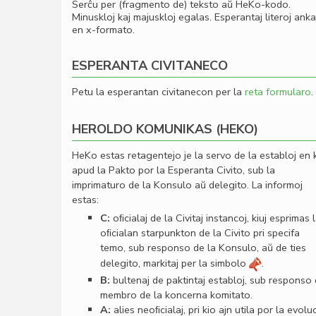
Serĉu per (fragmento de) teksto aŭ HeKo-kodo.
Minuskloj kaj majuskloj egalas. Esperantaj literoj ank
en x-formato.
ESPERANTA CIVITANECO
Petu la esperantan civitanecon per la
reta formularo
.
HEROLDO KOMUNIKAS (HEKO)
HeKo estas retagentejo je la servo de la establoj en 
apud la Pakto por la Esperanta Civito, sub la
imprimaturo de la Konsulo aŭ delegito. La informoj
estas:
C:
oﬁcialaj de la Civitaj instancoj, kiuj esprimas 
oﬁcialan starpunkton de la Civito pri specifa
temo, sub responso de la Konsulo, aŭ de ties
delegito, markitaj per la simbolo
.
B:
bultenaj de paktintaj establoj, sub responso
membro de la koncerna komitato.
A:
alies neoﬁcialaj, pri kio ajn utila por la evolu