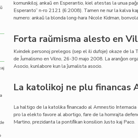
komunikiloj, ankaŭ en Esperantio, kiel atestas la unua pa
aŭ
Esperanto” n-ro 2121 (6:2008). Tamen ne nur la kalva k
numero: ankaŭ la blonda long-hara Nicole Kidman, bonvo
Forta raŭmisma alesto en Vi
Kvindek personoj prelegos (sep el ili dufoje) okaze de l
de Ĵurnalismo en Vilno, 26-30 majo 2008. La aranĝon orga
Asocio, kunlabore kun la ĵurnalista asocio.
kaj
La katolikoj ne plu financas
la
La haltigo de la katolika ﬁnancado al Amnestio Internacia 
pro la elekto favore al abortigo, fare de la homrajta defe
Martino, prezidanta la pontiﬁkan konsilion Justo kaj Paco.
 de
o