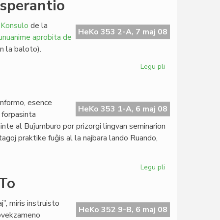
Esperantio
katolikoj
ne
 Konsulo
de la
plu
HeKo 353 2-A, 7 maj 08
 unuanime aprobita de
financas
 la baloto).
Amnestion
Internacian
Legu pli
pri
Pekinistoj
kaj
Tibetemaj
 informo, esence
en
HeKo 353 1-A, 6 maj 08
 forpasinta
Esperantio
ninte al Buĵumburo por prizorgi lingvan seminarion
agoj praktike fuĝis al la najbara lando Ruando,
Legu pli
pri
Pri
ETo
sekureco
en
 miris instruisto
Burundio
HeKo 352 9-B, 6 maj 08
provekzameno