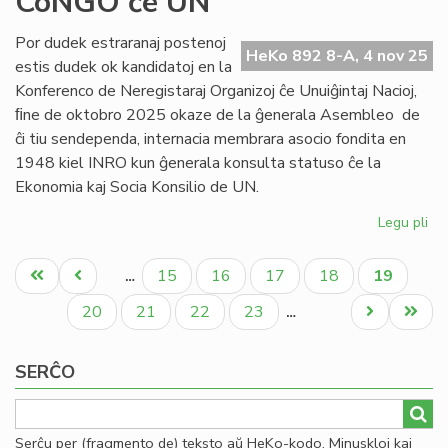
CoNGO ĉe UN
art
28
Por dudek estraranaj postenoj
HeKo 892 8-A, 4 nov 25
de
estis dudek ok kandidatoj en la
la
Konferenco de Neregistaraj Organizoj ĉe Unuiĝintaj Nacioj,
Kon
ﬁne de oktobro 2025 okaze de la ĝenerala Asembleo de
ĉi tiu sendependa, internacia membrara asocio fondita en
1948 kiel INRO kun ĝenerala konsulta statuso ĉe la
Ekonomia kaj Socia Konsilio de UN.
Legu pli
pri
TE
Pagination
eni
Unua
Antaŭa
Paĝo
Paĝo
Paĝo
Paĝo
Aktuala
15
16
17
18
19
…
la
paĝo
paĝo
paĝo
es
Paĝo
Paĝo
Paĝo
Paĝo
Next
Last
20
21
22
23
…
de
page
page
Co
SERĈO
ĉe
UN
Serĉu per (fragmento de) teksto aŭ HeKo-kodo. Minuskloj kaj