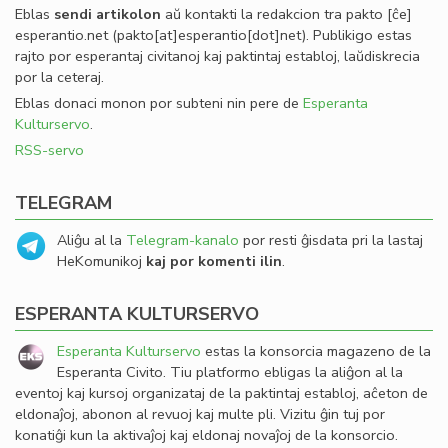
Eblas
sendi
artikolon
aŭ kontakti la redakcion tra
pakto
[ĉe]
esperantio
.
net
(pakto[at]esperantio[dot]net)
. Publikigo estas
rajto por esperantaj civitanoj kaj paktintaj establoj, laŭdiskrecia
por la ceteraj.
Eblas donaci monon por subteni nin pere de
Esperanta
Kulturservo
.
RSS-servo
TELEGRAM
Aliĝu al la
Telegram-kanalo
por resti ĝisdata pri la lastaj
HeKomunikoj
kaj por komenti ilin
.
ESPERANTA KULTURSERVO
Esperanta Kulturservo
estas la konsorcia magazeno de la
Esperanta Civito. Tiu platformo ebligas la aliĝon al la
eventoj kaj kursoj organizataj de la paktintaj establoj, aĉeton de
eldonaĵoj, abonon al revuoj kaj multe pli. Vizitu ĝin tuj por
konatiĝi kun la aktivaĵoj kaj eldonaj novaĵoj de la konsorcio.