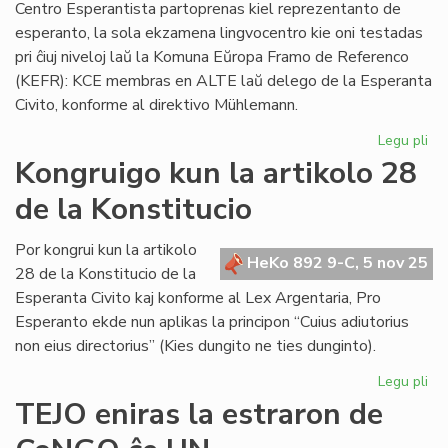
Centro Esperantista partoprenas kiel reprezentanto de
esperanto, la sola ekzamena lingvocentro kie oni testadas
pri ĉiuj niveloj laŭ la Komuna Eŭropa Framo de Referenco
(KEFR): KCE membras en ALTE laŭ delego de la Esperanta
Civito, konforme al direktivo Mühlemann.
Legu pli
pri
En
Kongruigo kun la artikolo 28
Hu
de la Konstitucio
int
ko
pri
Por kongrui kun la artikolo
HeKo 892 9-C, 5 nov 25
li
28 de la Konstitucio de la
Esperanta Civito kaj konforme al Lex Argentaria, Pro
Esperanto ekde nun aplikas la principon “Cuius adiutorius
non eius directorius” (Kies dungito ne ties dunginto).
Legu pli
pri
Ko
TEJO eniras la estraron de
ku
la