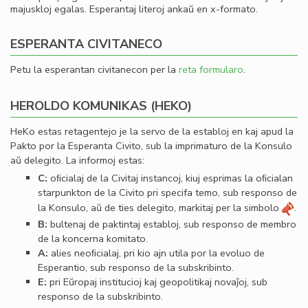
majuskloj egalas. Esperantaj literoj ankaŭ en x-formato.
ESPERANTA CIVITANECO
Petu la esperantan civitanecon per la
reta formularo
.
HEROLDO KOMUNIKAS (HEKO)
HeKo estas retagentejo je la servo de la establoj en kaj apud la
Pakto por la Esperanta Civito, sub la imprimaturo de la Konsulo
aŭ delegito. La informoj estas:
C:
oﬁcialaj de la Civitaj instancoj, kiuj esprimas la oﬁcialan
starpunkton de la Civito pri specifa temo, sub responso de
la Konsulo, aŭ de ties delegito, markitaj per la simbolo
.
B:
bultenaj de paktintaj establoj, sub responso de membro
de la koncerna komitato.
A:
alies neoﬁcialaj, pri kio ajn utila por la evoluo de
Esperantio, sub responso de la subskribinto.
E:
pri Eŭropaj institucioj kaj geopolitikaj novaĵoj, sub
responso de la subskribinto.