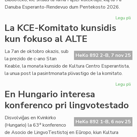
Danuba Esperanto-Rendevuo dum Pentekosto 2026.
Legu pli
pri
FA
La KCE-Komitato kunsidis
zo
kun fokuso al ALTE
pr
la
Faj
La 7an de oktobro okazis, sub
HeKo 892 2-B, 7 nov 25
kol
la prezido de c-ano Stan
Keable, la monata kunsido de Kultura Centro Esperantista,
la unua post la pasintmonata plivastigo de la komitato.
Legu pli
pri
La
En Hungario interesa
KC
konferenco pri lingvotestado
Ko
kun
ku
Disvolviĝas en Kvinkirko
HeKo 892 1-B, 6 nov 25
fo
a
(Hungario) la 63
konferenco
al
de Asocio de LingvoTestistoj en Eŭropo, kiun Kultura
AL