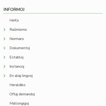
INFORMOJ
HeKo
Raŭmismo
Normaro
Dokumentoj
Establoj
Instancoj
En aliaj lingvoj
Heraldiko
Oftaj demandoj
Mallongigoj