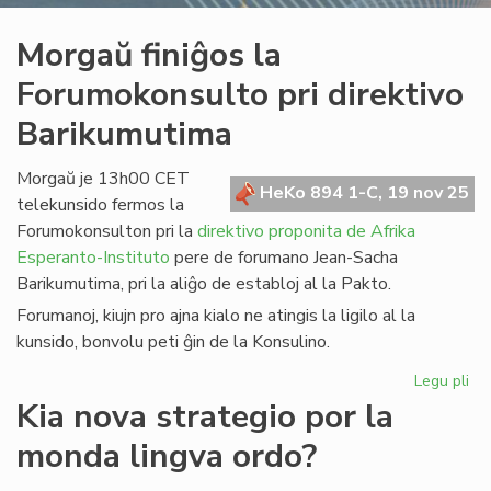
Morgaŭ finiĝos la
Forumokonsulto pri direktivo
Barikumutima
Morgaŭ je 13h00 CET
HeKo 894 1-C, 19 nov 25
telekunsido fermos la
Forumokonsulton pri la
direktivo proponita de Afrika
Esperanto-Instituto
pere de forumano Jean-Sacha
Barikumutima, pri la aliĝo de establoj al la Pakto.
Forumanoj, kiujn pro ajna kialo ne atingis la ligilo al la
kunsido, bonvolu peti ĝin de la Konsulino.
Legu pli
pri
Mo
Kia nova strategio por la
fin
monda lingva ordo?
la
Fo