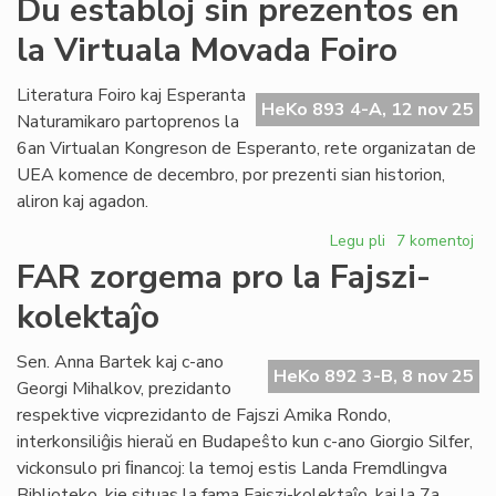
Du establoj sin prezentos en
pr
la Virtuala Movada Foiro
an
la
Pa
Literatura Foiro kaj Esperanta
HeKo 893 4-A, 12 nov 25
ses
Naturamikaro partoprenos la
6an Virtualan Kongreson de Esperanto, rete organizatan de
UEA komence de decembro, por prezenti sian historion,
aliron kaj agadon.
Legu pli
pri
7 komentoj
Du
FAR zorgema pro la Fajszi-
establoj
kolektaĵo
sin
prezentos
en
Sen. Anna Bartek kaj c-ano
HeKo 892 3-B, 8 nov 25
la
Georgi Mihalkov, prezidanto
Virtuala
respektive vicprezidanto de Fajszi Amika Rondo,
Movada
interkonsiliĝis hieraŭ en Budapeŝto kun c-ano Giorgio Silfer,
Foiro
vickonsulo pri ﬁnancoj: la temoj estis Landa Fremdlingva
Biblioteko, kie situas la fama Fajszi-kolektaĵo, kaj la 7a