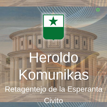
Skip
to
main
content
Heroldo
Komunikas
Retagentejo de la Esperanta
Civito