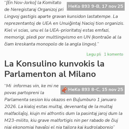
pri
“
[En Nov-Jorko] la Komitato
HeKo 893 9-B, 17 nov 25
dir
de Neregistaraj Organizoj pri
Ba
Lingvoj gastigis aparte gravan kunsidon lastatempe. La
reprezentantoj de UEA en Unuiĝintaj Nacioj tion organizis.
Kiel vi scias, unu el la UEA-prioritatoj estas emfazi,
memorigi, pledi por multlingvismo en UN (kontraŭe al la
ĉiam kreskanta monopolo de la angla lingvo).
”
Legu pli
pri
1 komento
Kia
La Konsulino kunvokis la
nova
Parlamenton al Milano
strategio
por
la
“
Mi informas vin, ke mi ne
HeKo 893 8-C, 15 nov 25
monda
povas partopreni la
lingva
Parlamenta sesion kiu okazos en Buĵumburo 1 januaro
ordo?
2026. La kialoj estas multaj, devenantaj de la multaj
malfacilaĵoj, kiujn mi alfrontis dum la pasintaj jaroj dum la
M23-milito, kiu grave malfortigis nin per rabado de ĉiuj
niaj ekonomiaj havaĵoj el nia tajlora kaj kudrolaborejo
”