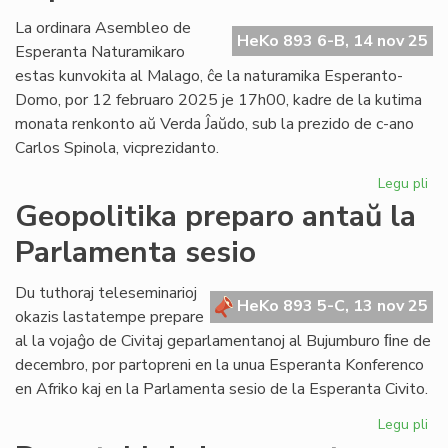
erara
opinio
La ordinara Asembleo de
HeKo 893 6-B, 14 nov 25
pri
Esperanta Naturamikaro
kongresoj
estas kunvokita al Malago, ĉe la naturamika Esperanto-
Domo, por 12 februaro 2025 je 17h00, kadre de la kutima
monata renkonto aŭ Verda Ĵaŭdo, sub la prezido de c-ano
Carlos Spinola, vicprezidanto.
Legu pli
pri
En
Geopolitika preparo antaŭ la
fe
Parlamenta sesio
la
As
de
Du tuthoraj teleseminarioj
HeKo 893 5-C, 13 nov 25
Es
okazis lastatempe prepare
Na
al la vojaĝo de Civitaj geparlamentanoj al Bujumburo ﬁne de
decembro, por partopreni en la unua Esperanta Konferenco
en Afriko kaj en la Parlamenta sesio de la Esperanta Civito.
Legu pli
pri
Geo