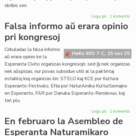
skribis sen.
Legu pli
pri
1 komento
La
Falsa informo aŭ erara opinio
Konsulino
pri kongresoj
kunvokis
la
Parlamenton
Cirkuladas la falsa informo
HeKo 893 7-C, 15 nov 25
al
aŭ erara opinio ke la
Milano
Esperanta Civito organizas kongresojn; sed ĝi nek organizas
nek aŭspicias, nur povas subsidue utili al la paktintaj
establoj kiuj organizas ilin: STELO kaj KCE por Kultura
Esperanto-Festivalo, ENa por NaturAmika KulturSemajno
en Esperanto, FAR por Danuba Esperanto-Rendevuo, kaj
tiel plu.
Legu pli
pri
1 komento
Falsa
En februaro la Asembleo de
informo
Esperanta Naturamikaro
aŭ