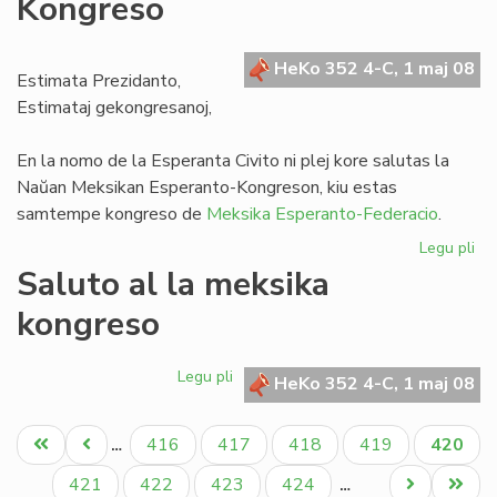
Kongreso
inv
la
Es
HeKo 352 4-C, 1 maj 08
de
Estimata Prezidanto,
UE
Estimataj gekongresanoj,
En la nomo de la Esperanta Civito ni plej kore salutas la
Naŭan Meksikan Esperanto-Kongreson, kiu estas
samtempe kongreso de
Meksika Esperanto-Federacio
.
Legu pli
pri
Sa
Saluto al la meksika
al
kongreso
la
na
Me
Legu pli
pri
HeKo 352 4-C, 1 maj 08
Ko
Saluto
al
Pagination
Unua
Antaŭa
Paĝo
Paĝo
Paĝo
Paĝo
Aktual
416
417
418
419
420
…
la
paĝo
paĝo
paĝo
meksika
Paĝo
Paĝo
Paĝo
Paĝo
Next
Last
421
422
423
424
…
kongreso