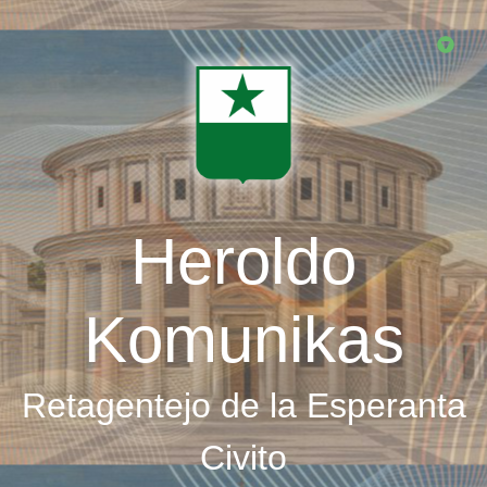
Skip
to
main
content
Heroldo
Komunikas
Retagentejo de la Esperanta
Civito