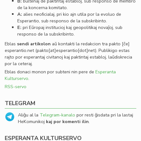
B:
bultenaj de paktintaj establoj, sub responso de membro
de la koncerna komitato.
A:
alies neoﬁcialaj, pri kio ajn utila por la evoluo de
Esperantio, sub responso de la subskribinto.
E:
pri Eŭropaj institucioj kaj geopolitikaj novaĵoj, sub
responso de la subskribinto.
Eblas
sendi
artikolon
aŭ kontakti la redakcion tra
pakto
[ĉe]
esperantio
.
net
(pakto[at]esperantio[dot]net)
. Publikigo estas
rajto por esperantaj civitanoj kaj paktintaj establoj, laŭdiskrecia
por la ceteraj.
Eblas donaci monon por subteni nin pere de
Esperanta
Kulturservo
.
RSS-servo
TELEGRAM
Aliĝu al la
Telegram-kanalo
por resti ĝisdata pri la lastaj
HeKomunikoj
kaj por komenti ilin
.
ESPERANTA KULTURSERVO