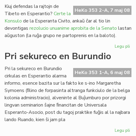
fi
Kiuj defendas la rajtojn de
HeKo 353 2-A, 7 maj 08
Am
Tibeto en Esperantio?
Certe la
Int
Konsulo
de la Esperanta Civito, ankaŭ ĉar al tio lin
devontigas
rezolucio unuanime aprobita de la Senato
lastan
aŭguston (la ruĝa grupo ne partoprenis en la baloto).
Legu pli
pri
Pek
Pri sekureco en Burundio
kaj
Ti
Pri la sekureco en Burundio
en
HeKo 353 1-A, 6 maj 08
cirkulas en Esperantio alarma
Es
informo, esence bazita sur la fakto ke s-ino Margaretha
Symoens (ﬁlino de forpasinta altranga funkciulo de la belga
kolonia administracio), alveninte al Buĵumburo por prizorgi
lingvan seminarion ŝajne ﬁnancitan de Universala
Esperanto-Asocio, post du tagoj praktike fuĝis al la najbara
lando Ruando, kien ŝi jam pla
Legu pli
pri