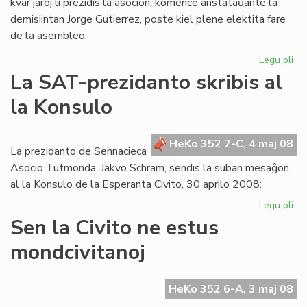
kvar jaroj li prezidis la asocion: komence anstataŭante la
demisiintan Jorge Gutierrez, poste kiel plene elektita fare
de la asembleo.
Legu pli
pri
Lui
La SAT-prezidanto skribis al
Ra
la Konsulo
las
la
es
HeKo 352 7-C, 4 maj 08
de
La prezidanto de Sennacieca
ME
Asocio Tutmonda, Jakvo Schram, sendis la suban mesaĝon
al la Konsulo de la Esperanta Civito, 30 aprilo 2008:
Legu pli
pri
La
Sen la Civito ne estus
SA
mondcivitanoj
pr
skr
al
HeKo 352 6-A, 3 maj 08
la
Ko