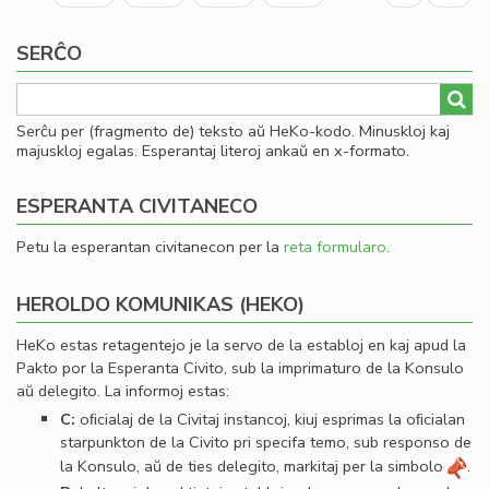
page
page
SERĈO
Serĉu per (fragmento de) teksto aŭ HeKo-kodo. Minuskloj kaj
majuskloj egalas. Esperantaj literoj ankaŭ en x-formato.
ESPERANTA CIVITANECO
Petu la esperantan civitanecon per la
reta formularo
.
HEROLDO KOMUNIKAS (HEKO)
HeKo estas retagentejo je la servo de la establoj en kaj apud la
Pakto por la Esperanta Civito, sub la imprimaturo de la Konsulo
aŭ delegito. La informoj estas:
C:
oﬁcialaj de la Civitaj instancoj, kiuj esprimas la oﬁcialan
starpunkton de la Civito pri specifa temo, sub responso de
la Konsulo, aŭ de ties delegito, markitaj per la simbolo
.