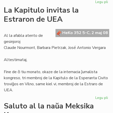
Legu pli
pri
Se
La Kapitulo invitas la
la
Estraron de UEA
Civ
ne
es
HeKo 352 5-C, 2 maj 08
mo
Al la afabla atento de
gesinjoroj
Claude Nourmont, Barbara Pietrzak, José Antonio Vergara
Altestimataj,
Fine de ĉi tiu monato, okaze de la internacia ĵurnalista
kongreso, tri membroj de la Kapitulo de la Esperanta Civito
troviĝos en Vilno, same kiel vi, membroj de la Estraro de
UEA.
Legu pli
pri
La
Saluto al la naŭa Meksika
Kap