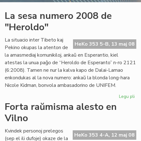
La sesa numero 2008 de
"Heroldo"
La situacio inter Tibeto kaj
HeKo 353 5-B, 13 maj 08
Pekino okupas la atenton de
la amasmediaj komunikiloj, ankaŭ en Esperantio, kiel
atestas la unua paĝo de “Heroldo de Esperanto” n-ro 2121
(6:2008). Tamen ne nur la kalva kapo de Dalai-Lamao
enkondukas al la nova numero: ankaŭ la blonda long-hara
Nicole Kidman, bonvola ambasadorino de UNIFEM.
Legu pli
pri
La
Forta raŭmisma alesto en
se
Vilno
nu
20
de
Kvindek personoj prelegos
HeKo 353 4-A, 12 maj 08
"H
(sep el ili dufoje) okaze de la