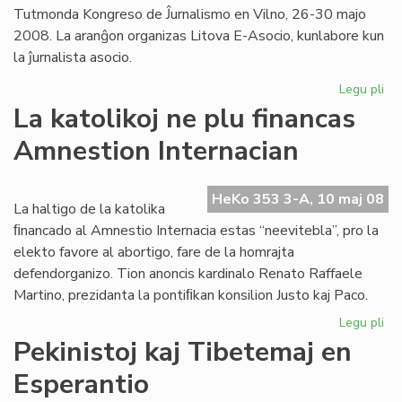
Tutmonda Kongreso de Ĵurnalismo en Vilno, 26-30 majo
2008. La aranĝon organizas Litova E-Asocio, kunlabore kun
la ĵurnalista asocio.
Legu pli
pri
For
La katolikoj ne plu financas
ra
Amnestion Internacian
ale
en
Vil
HeKo 353 3-A, 10 maj 08
La haltigo de la katolika
ﬁnancado al Amnestio Internacia estas “neevitebla”, pro la
elekto favore al abortigo, fare de la homrajta
defendorganizo. Tion anoncis kardinalo Renato Raffaele
Martino, prezidanta la pontiﬁkan konsilion Justo kaj Paco.
Legu pli
pri
La
Pekinistoj kaj Tibetemaj en
kat
Esperantio
ne
plu