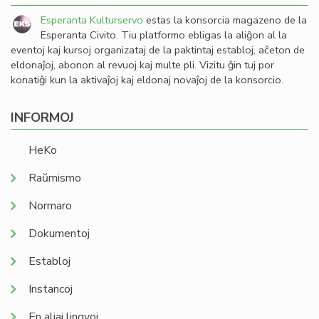
Esperanta Kulturservo
estas la konsorcia magazeno de la
Esperanta Civito. Tiu platformo ebligas la aliĝon al la
eventoj kaj kursoj organizataj de la paktintaj establoj, aĉeton de
eldonaĵoj, abonon al revuoj kaj multe pli. Vizitu ĝin tuj por
konatiĝi kun la aktivaĵoj kaj eldonaj novaĵoj de la konsorcio.
INFORMOJ
HeKo
Raŭmismo
Normaro
Dokumentoj
Establoj
Instancoj
En aliaj lingvoj