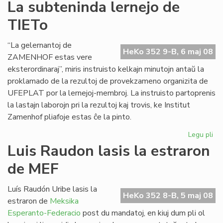
Pri
La subteninda lernejo de
se
TIETo
en
Bu
“La gelernantoj de
HeKo 352 9-B, 6 maj 08
ZAMENHOF estas vere
eksterordinaraj”, miris instruisto kelkajn minutojn antaŭ la
proklamado de la rezultoj de provekzameno organizita de
UFEPLAT por la lernejoj-membroj. La instruisto partoprenis
la lastajn laborojn pri la rezultoj kaj trovis, ke Institut
Zamenhof pliafoje estas ĉe la pinto.
Legu pli
pri
La
Luis Raudon lasis la estraron
su
de MEF
ler
de
TI
Luís Raudón Uribe lasis la
HeKo 352 8-B, 5 maj 08
estraron de
Meksika
Esperanto-Federacio
post du mandatoj, en kiuj dum pli ol