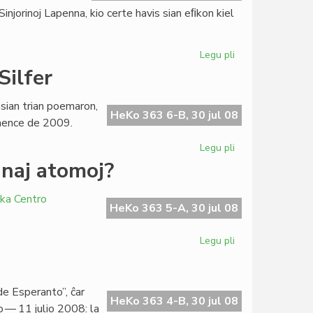
movado
njorinoj Lapenna, kio certe havis sian eﬁkon kiel
nura
Legu pli
pri
Familiaj
Silfer
nomoj
en
 sian trian poemaron,
Esperantio
HeKo 363 6-B, 30 jul 08
omence de 2009.
Legu pli
pri
La
naj atomoj?
tria
poemlibro
ika Centro
de
HeKo 363 5-A, 30 jul 08
Giorgio
Silfer
Legu pli
pri
Roterdamo
kaj
Lomeo:
de Esperanto”, ĉar
malkunaj
HeKo 363 4-B, 30 jul 08
io — 11 julio 2008: la