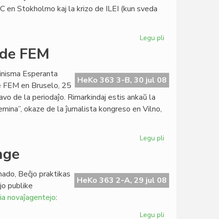
atomoj?
C en Stokholmo kaj la krizo de ILEI (kun sveda
Legu pli
pri
Heroldi
 de FEM
kongresan
sezonon
minisma Esperanta
HeKo 363 3-B, 30 jul 08
e FEM en Bruselo, 25
avo de la periodaĵo. Rimarkindaj estis ankaŭ la
emina”, okaze de la ĵurnalista kongreso en Vilno,
Legu pli
pri
"Femina"
nge
estas
la
nado, Beĉjo praktikas
standardo
HeKo 363 2-A, 29 jul 08
jo publike
de
ia novaĵagentejo
:
FEM
Legu pli
pri