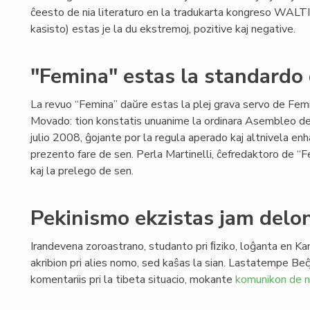
ĉeesto de nia literaturo en la tradukarta kongreso WALTI
kasisto) estas je la du ekstremoj, pozitive kaj negative.
"Femina" estas la standardo
La revuo “Femina” daŭre estas la plej grava servo de Fe
Movado: tion konstatis unuanime la ordinara Asembleo d
julio 2008, ĝojante por la regula aperado kaj altnivela enh
prezento fare de sen. Perla Martinelli, ĉefredaktoro de “F
kaj la prelego de sen.
Pekinismo ekzistas jam delo
Irandevena zoroastrano, studanto pri ﬁziko, loĝanta en Ka
akribion pri alies nomo, sed kaŝas la sian. Lastatempe Beĉ
komentariis pri la tibeta situacio, mokante
komunikon de n