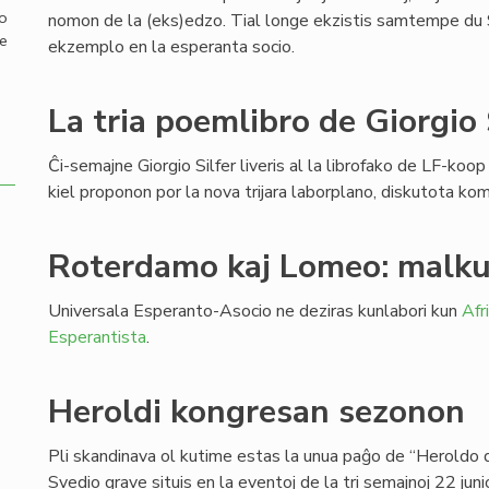
mo
nomon de la (eks)edzo. Tial longe ekzistis samtempe du Si
de
ekzemplo en la esperanta socio.
La tria poemlibro de Giorgio 
Ĉi-semajne Giorgio Silfer liveris al la librofako de LF-koop
kiel proponon por la nova trijara laborplano, diskutota k
Roterdamo kaj Lomeo: malku
Universala Esperanto-Asocio ne deziras kunlabori kun
Afr
Esperantista
.
Heroldi kongresan sezonon
Pli skandinava ol kutime estas la unua paĝo de “Heroldo 
Svedio grave situis en la eventoj de la tri semajnoj 22 jun