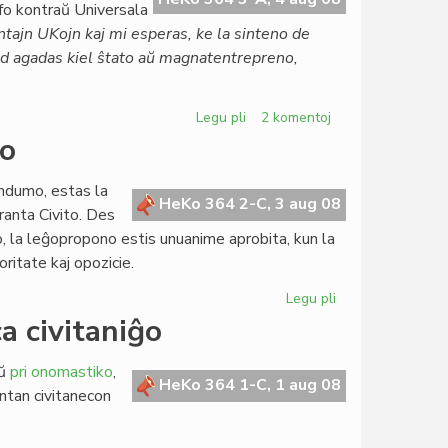
ofo kontraŭ Universala
tajn UKojn kaj mi esperas, ke la sinteno de
sed agadas kiel ŝtato aŭ magnatentrepreno,
Legu pli
pri
2 komentoj
Arbitracio
io
sen
polico
endumo, estas la
kaj
HeKo 364 2-C, 3 aug 08
ranta Civito. Des
arbitreco
po, la leĝopropono estis unuanime aprobita, kun la
kun
oritate kaj opozicie.
polico
Legu pli
pri
Pli
a civitaniĝo
vasta
nia
aŭ
pri onomastiko
,
rekta
HeKo 364 1-C, 1 aug 08
antan civitanecon
demokratio