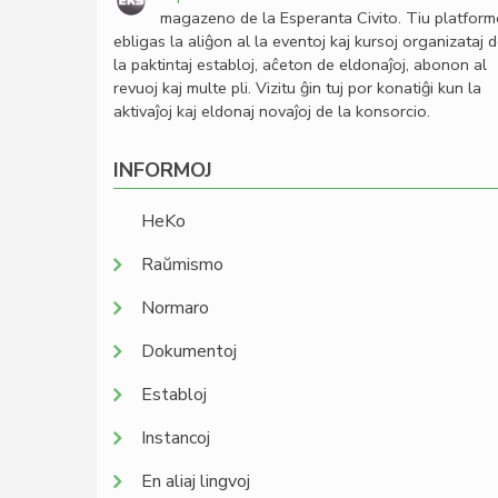
magazeno de la Esperanta Civito. Tiu platfor
ebligas la aliĝon al la eventoj kaj kursoj organizataj 
la paktintaj establoj, aĉeton de eldonaĵoj, abonon al
revuoj kaj multe pli. Vizitu ĝin tuj por konatiĝi kun la
aktivaĵoj kaj eldonaj novaĵoj de la konsorcio.
INFORMOJ
HeKo
Raŭmismo
Normaro
Dokumentoj
Establoj
Instancoj
En aliaj lingvoj