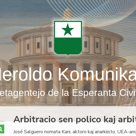
eroldo Komunik
etagentejo de la Esperanta Civi
Arbitracio sen polico kaj arb
José Salguero nomata Kani, aktoro kaj anarkiisto, UEA-an