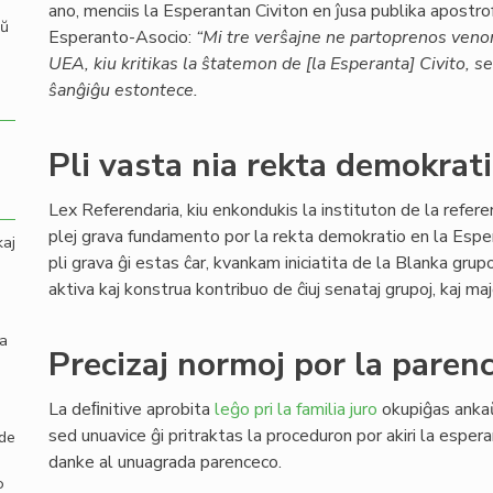
ano, menciis la Esperantan Civiton en ĵusa publika apostr
aŭ
Esperanto-Asocio:
“Mi tre verŝajne ne partoprenos venon
UEA, kiu kritikas la ŝtatemon de [la Esperanta] Civito, 
ŝanĝiĝu estontece.
Pli vasta nia rekta demokrat
Lex Referendaria, kiu enkondukis la instituton de la refer
plej grava fundamento por la rekta demokratio en la Espe
kaj
pli grava ĝi estas ĉar, kvankam iniciatita de la Blanka gru
aktiva kaj konstrua kontribuo de ĉiuj senataj grupoj, kaj maj
la
Precizaj normoj por la parenc
La deﬁnitive aprobita
leĝo pri la familia juro
okupiĝas ank
sed unuavice ĝi pritraktas la proceduron por akiri la esper
 de
danke al unuagrada parenceco.
o