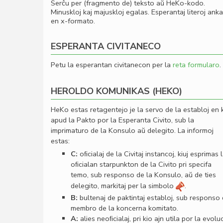
Serĉu per (fragmento de) teksto aŭ HeKo-kodo.
Minuskloj kaj majuskloj egalas. Esperantaj literoj ank
en x-formato.
ESPERANTA CIVITANECO
Petu la esperantan civitanecon per la
reta formularo
.
HEROLDO KOMUNIKAS (HEKO)
HeKo estas retagentejo je la servo de la establoj en 
apud la Pakto por la Esperanta Civito, sub la
imprimaturo de la Konsulo aŭ delegito. La informoj
estas:
C:
oﬁcialaj de la Civitaj instancoj, kiuj esprimas 
oﬁcialan starpunkton de la Civito pri specifa
temo, sub responso de la Konsulo, aŭ de ties
delegito, markitaj per la simbolo
.
B:
bultenaj de paktintaj establoj, sub responso
membro de la koncerna komitato.
A:
alies neoﬁcialaj, pri kio ajn utila por la evolu