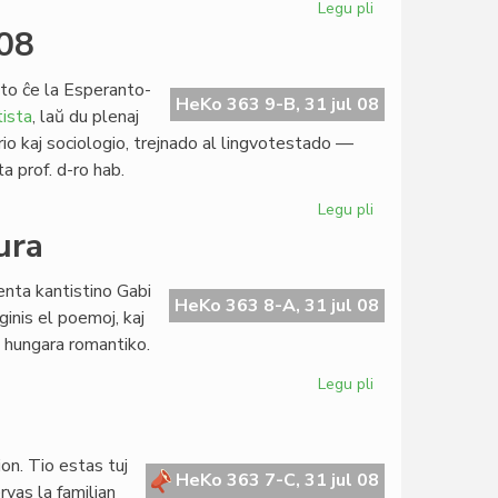
Legu pli
pri
Precizaj
008
normoj
por
to ĉe la Esperanto-
la
HeKo 363 9-B, 31 jul 08
ista
, laŭ du plenaj
parenca
torio kaj sociologio, trejnado al lingvotestado —
civitaniĝo
ta prof. d-ro hab.
Legu pli
pri
Esperantologia
ura
Fakultato
2008
enta kantistino Gabi
HeKo 363 8-A, 31 jul 08
inis el poemoj, kaj
a hungara romantiko.
Legu pli
pri
Popol'
ni
estas,
ion. Tio estas tuj
ne
HeKo 363 7-C, 31 jul 08
rvas la familian