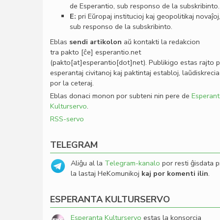
de Esperantio, sub responso de la subskribinto.
E:
pri Eŭropaj institucioj kaj geopolitikaj novaĵoj
sub responso de la subskribinto.
Eblas
sendi
artikolon
aŭ kontakti la redakcion
tra
pakto
[ĉe]
esperantio
.
net
(pakto[at]esperantio[dot]net)
. Publikigo estas rajto 
esperantaj civitanoj kaj paktintaj establoj, laŭdiskrecia
por la ceteraj.
Eblas donaci monon por subteni nin pere de
Esperant
Kulturservo
.
RSS-servo
TELEGRAM
Aliĝu al la
Telegram-kanalo
por resti ĝisdata p
la lastaj HeKomunikoj
kaj por komenti ilin
.
ESPERANTA KULTURSERVO
Esperanta Kulturservo
estas la konsorcia