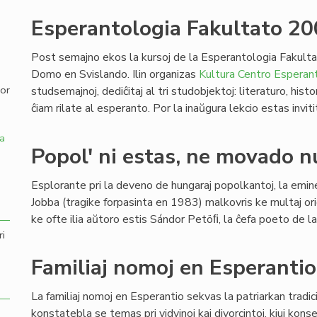
Esperantologia Fakultato 2
,
Post semajno ekos la kursoj de la Esperantologia Fakulta
Domo en Svislando. Ilin organizas
Kultura Centro Esperant
por
studsemajnoj, dediĉitaj al tri studobjektoj: literaturo, his
ĉiam rilate al esperanto. Por la inaŭgura lekcio estas inviti
a
Popol' ni estas, ne movado n
Esplorante pri la deveno de hungaraj popolkantoj, la emin
Jobba (tragike forpasinta en 1983) malkovris ke multaj orig
ke ofte ilia aŭtoro estis Sándor Petöﬁ, la ĉefa poeto de l
ri
Familiaj nomoj en Esperantio
La familiaj nomoj en Esperantio sekvas la patriarkan tradic
konstatebla se temas pri vidvinoj kaj divorcintoj, kiuj konse