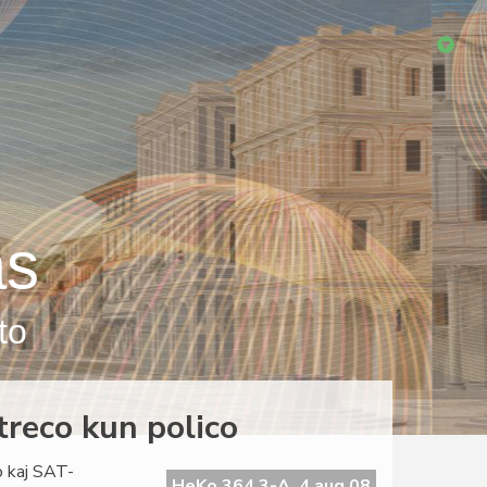
as
to
itreco kun polico
o kaj SAT-
HeKo 364 3-A, 4 aug 08