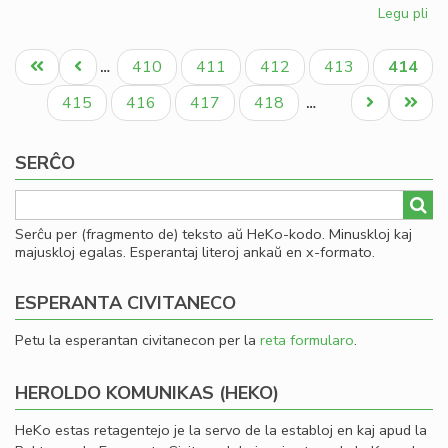
Legu pli
pri
Esp
Pagination
ko
Unua
Antaŭa
Paĝo
Paĝo
Paĝo
Paĝo
Aktual
410
411
412
413
414
…
su
paĝo
paĝo
paĝo
Pe
Paĝo
Paĝo
Paĝo
Paĝo
Next
Last
415
416
417
418
…
page
page
SERĈO
Serĉu per (fragmento de) teksto aŭ HeKo-kodo. Minuskloj kaj
majuskloj egalas. Esperantaj literoj ankaŭ en x-formato.
ESPERANTA CIVITANECO
Petu la esperantan civitanecon per la
reta formularo
.
HEROLDO KOMUNIKAS (HEKO)
HeKo estas retagentejo je la servo de la establoj en kaj apud la