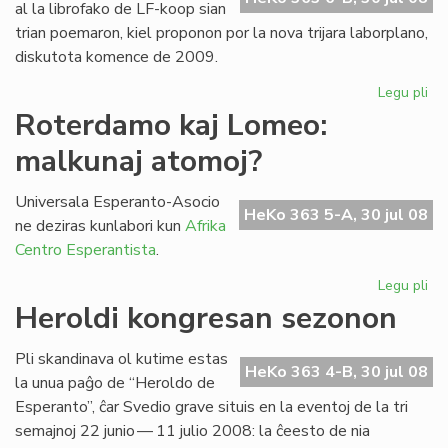
al la librofako de LF-koop sian
trian poemaron, kiel proponon por la nova trijara laborplano,
diskutota komence de 2009.
Legu pli
pri
La
Roterdamo kaj Lomeo:
tri
malkunaj atomoj?
po
de
Gio
Universala Esperanto-Asocio
HeKo 363 5-A, 30 jul 08
Sil
ne deziras kunlabori kun
Afrika
Centro Esperantista
.
Legu pli
pri
Ro
Heroldi kongresan sezonon
kaj
Lo
Pli skandinava ol kutime estas
ma
HeKo 363 4-B, 30 jul 08
la unua paĝo de “Heroldo de
at
Esperanto”, ĉar Svedio grave situis en la eventoj de la tri
semajnoj 22 junio — 11 julio 2008: la ĉeesto de nia