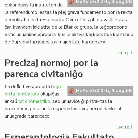
HeKo 364 2-C, 3 aug 08
kun
enkondukis la instituton de
polico
la referendumo, estas la plej grava fundamento por la rekta
demokratio en la Esperanta Civito. Des pli grava ĝi estas
ĉar, kvankam iniciatita de la Blanka grupo, la leĝopropono
estis unuanime aprobita, kun la aktiva kaj konstrua kontribuo
de ĉiuj senataj grupoj, kaj majoritate kaj opozicie.
Legu pli
pri
Pli
Precizaj normoj por la
va
parenca civitaniĝo
nia
rek
de
La deﬁnitive aprobita
leĝo
HeKo 364 1-C, 1 aug 08
pri la familia juro
okupiĝas
ankaŭ
pri onomastiko
, sed unuavice ĝi pritraktas la
proceduron por akiri la esperantan civitanecon danke al
unuagrada parenceco.
Legu pli
pri
Pre
Esperantologia Fakultato