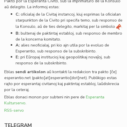
Pakto por la Esperanta Civito, sub la imprimaturo de la Konsulo
aŭ delegito. La informoj estas:
C:
oﬁcialaj de la Civitaj instancoj, kiuj esprimas la oﬁcialan
starpunkton de la Civito pri specifa temo, sub responso de
la Konsulo, aŭ de ties delegito, markitaj per la simbolo
.
B:
bultenaj de paktintaj establoj, sub responso de membro
de la koncerna komitato.
A:
alies neoﬁcialaj, pri kio ajn utila por la evoluo de
Esperantio, sub responso de la subskribinto.
E:
pri Eŭropaj institucioj kaj geopolitikaj novaĵoj, sub
responso de la subskribinto.
Eblas
sendi
artikolon
aŭ kontakti la redakcion tra
pakto
[ĉe]
esperantio
.
net
(pakto[at]esperantio[dot]net)
. Publikigo estas
rajto por esperantaj civitanoj kaj paktintaj establoj, laŭdiskrecia
por la ceteraj.
Eblas donaci monon por subteni nin pere de
Esperanta
Kulturservo
.
RSS-servo
TELEGRAM