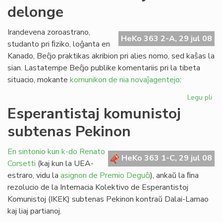
delonge
la
st
de
Irandevena zoroastrano,
HeKo 363 2-A, 29 jul 08
FE
studanto pri ﬁziko, loĝanta en
Kanado, Beĉjo praktikas akribion pri alies nomo, sed kaŝas la
sian. Lastatempe Beĉjo publike komentariis pri la tibeta
situacio, mokante
komunikon de nia novaĵagentejo
:
Legu pli
pri
Pe
Esperantistaj komunistoj
ekz
subtenas Pekinon
ja
de
En sintonio kun k-do Renato
HeKo 363 1-C, 29 jul 08
Corsetti
(kaj kun la UEA-
estraro, vidu la
asignon de Premio Deguĉi
), ankaŭ la ﬁna
rezolucio de la Internacia Kolektivo de Esperantistoj
Komunistoj (IKEK) subtenas Pekinon kontraŭ Dalai-Lamao
kaj liaj partianoj.