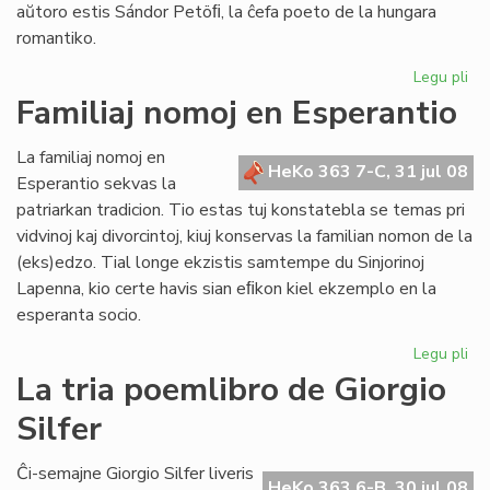
aŭtoro estis Sándor Petöﬁ, la ĉefa poeto de la hungara
romantiko.
Legu pli
pri
Pop
Familiaj nomoj en Esperantio
ni
est
La familiaj nomoj en
ne
HeKo 363 7-C, 31 jul 08
Esperantio sekvas la
mo
patriarkan tradicion. Tio estas tuj konstatebla se temas pri
nu
vidvinoj kaj divorcintoj, kiuj konservas la familian nomon de la
(eks)edzo. Tial longe ekzistis samtempe du Sinjorinoj
Lapenna, kio certe havis sian eﬁkon kiel ekzemplo en la
esperanta socio.
Legu pli
pri
Fam
La tria poemlibro de Giorgio
no
Silfer
en
Es
Ĉi-semajne Giorgio Silfer liveris
HeKo 363 6-B, 30 jul 08