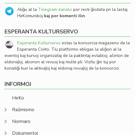
Aliĝu al la
Telegram-kanalo
por resti ĝisdata pri la lastaj
HeKomunikoj
kaj por komenti ilin
.
ESPERANTA KULTURSERVO
Esperanta Kulturservo
estas la konsorcia magazeno de la
Esperanta Civito. Tiu platformo ebligas la aliĝon al la
eventoj kaj kursoj organizataj de la paktintaj establoj, aĉeton de
eldonaĵoj, abonon al revuoj kaj multe pli. Vizitu ĝin tuj por
konatiĝi kun la aktivaĵoj kaj eldonaj novaĵoj de la konsorcio.
INFORMOJ
HeKo
Raŭmismo
Normaro
Dokumentoj