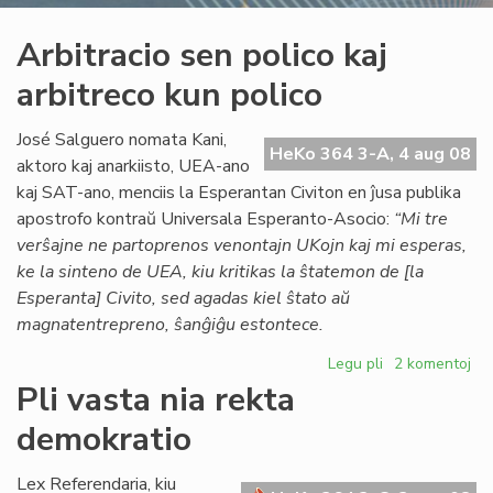
Arbitracio sen polico kaj
arbitreco kun polico
José Salguero nomata Kani,
HeKo 364 3-A, 4 aug 08
aktoro kaj anarkiisto, UEA-ano
kaj SAT-ano, menciis la Esperantan Civiton en ĵusa publika
apostrofo kontraŭ Universala Esperanto-Asocio:
“Mi tre
verŝajne ne partoprenos venontajn UKojn kaj mi esperas,
ke la sinteno de UEA, kiu kritikas la ŝtatemon de [la
Esperanta] Civito, sed agadas kiel ŝtato aŭ
magnatentrepreno, ŝanĝiĝu estontece.
Legu pli
pri
2 komentoj
Arbitracio
Pli vasta nia rekta
sen
demokratio
polico
kaj
arbitreco
Lex Referendaria, kiu