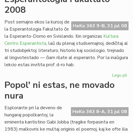
no
2008
po
la
pa
Post semajno ekos la kursoj de
HeKo 363 9-B, 31 jul 08
civ
la Esperantologia Fakultato ĉe
la Esperanto-Domo en Svislando. Ilin organizas
Kultura
Centro Esperantista
, laŭ du plenaj studsemajnoj, dediĉitaj al
tri studobjektoj: literaturo, historio kaj sociologio, trejnado
al lingvotestado — ĉiam rilate al esperanto. Por la inaŭgura
lekcio estas invitita prof. d-ro hab.
Legu pli
pri
Es
Popol' ni estas, ne movado
Fak
nura
20
Esplorante pri la deveno de
HeKo 363 8-A, 31 jul 08
hungaraj popolkantoj, la
eminenta kantistino Gabi Jobba (tragike forpasinta en
1983) malkovris ke multaj originis el poemoj, kaj ke ofte ilia