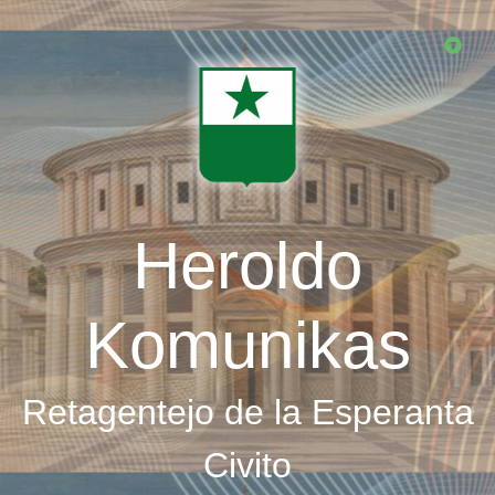
Skip
to
main
content
Heroldo
Komunikas
Retagentejo de la Esperanta
Civito