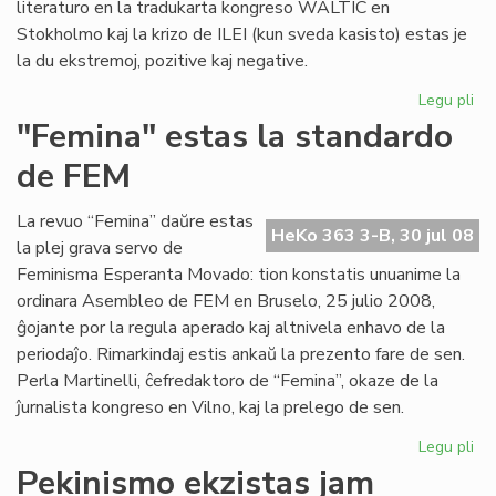
literaturo en la tradukarta kongreso WALTIC en
Stokholmo kaj la krizo de ILEI (kun sveda kasisto) estas je
la du ekstremoj, pozitive kaj negative.
Legu pli
pri
Her
"Femina" estas la standardo
ko
de FEM
se
La revuo “Femina” daŭre estas
HeKo 363 3-B, 30 jul 08
la plej grava servo de
Feminisma Esperanta Movado: tion konstatis unuanime la
ordinara Asembleo de FEM en Bruselo, 25 julio 2008,
ĝojante por la regula aperado kaj altnivela enhavo de la
periodaĵo. Rimarkindaj estis ankaŭ la prezento fare de sen.
Perla Martinelli, ĉefredaktoro de “Femina”, okaze de la
ĵurnalista kongreso en Vilno, kaj la prelego de sen.
Legu pli
pri
"F
Pekinismo ekzistas jam
es