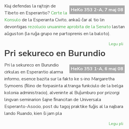
fi
Kiuj defendas la rajtojn de
HeKo 353 2-A, 7 maj 08
Am
Tibeto en Esperantio?
Certe la
Int
Konsulo
de la Esperanta Civito, ankaŭ ĉar al tio lin
devontigas
rezolucio unuanime aprobita de la Senato
lastan
aŭguston (la ruĝa grupo ne partoprenis en la baloto).
Legu pli
pri
Pek
Pri sekureco en Burundio
kaj
Ti
Pri la sekureco en Burundio
en
HeKo 353 1-A, 6 maj 08
cirkulas en Esperantio alarma
Es
informo, esence bazita sur la fakto ke s-ino Margaretha
Symoens (ﬁlino de forpasinta altranga funkciulo de la belga
kolonia administracio), alveninte al Buĵumburo por prizorgi
lingvan seminarion ŝajne ﬁnancitan de Universala
Esperanto-Asocio, post du tagoj praktike fuĝis al la najbara
lando Ruando, kien ŝi jam pla
Legu pli
pri