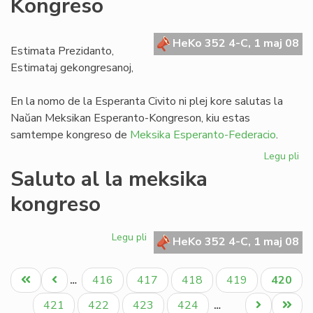
Kongreso
inv
la
Es
HeKo 352 4-C, 1 maj 08
de
Estimata Prezidanto,
UE
Estimataj gekongresanoj,
En la nomo de la Esperanta Civito ni plej kore salutas la
Naŭan Meksikan Esperanto-Kongreson, kiu estas
samtempe kongreso de
Meksika Esperanto-Federacio
.
Legu pli
pri
Sa
Saluto al la meksika
al
kongreso
la
na
Me
Legu pli
pri
HeKo 352 4-C, 1 maj 08
Ko
Saluto
al
Pagination
Unua
Antaŭa
Paĝo
Paĝo
Paĝo
Paĝo
Aktual
416
417
418
419
420
…
la
paĝo
paĝo
paĝo
meksika
Paĝo
Paĝo
Paĝo
Paĝo
Next
Last
421
422
423
424
…
kongreso