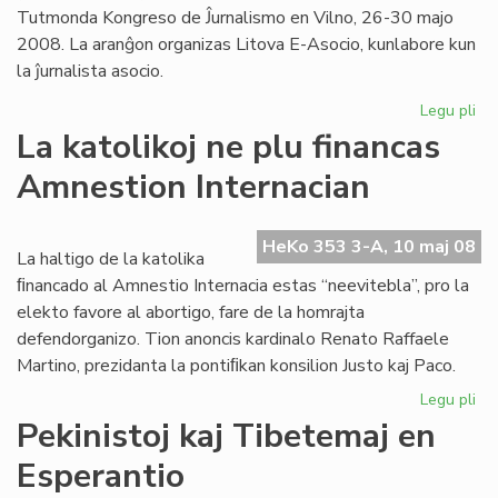
Tutmonda Kongreso de Ĵurnalismo en Vilno, 26-30 majo
2008. La aranĝon organizas Litova E-Asocio, kunlabore kun
la ĵurnalista asocio.
Legu pli
pri
For
La katolikoj ne plu financas
ra
Amnestion Internacian
ale
en
Vil
HeKo 353 3-A, 10 maj 08
La haltigo de la katolika
ﬁnancado al Amnestio Internacia estas “neevitebla”, pro la
elekto favore al abortigo, fare de la homrajta
defendorganizo. Tion anoncis kardinalo Renato Raffaele
Martino, prezidanta la pontiﬁkan konsilion Justo kaj Paco.
Legu pli
pri
La
Pekinistoj kaj Tibetemaj en
kat
Esperantio
ne
plu