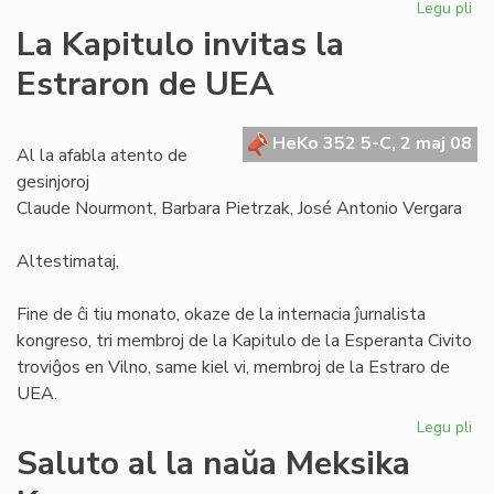
Legu pli
pri
Se
La Kapitulo invitas la
la
Estraron de UEA
Civ
ne
es
HeKo 352 5-C, 2 maj 08
mo
Al la afabla atento de
gesinjoroj
Claude Nourmont, Barbara Pietrzak, José Antonio Vergara
Altestimataj,
Fine de ĉi tiu monato, okaze de la internacia ĵurnalista
kongreso, tri membroj de la Kapitulo de la Esperanta Civito
troviĝos en Vilno, same kiel vi, membroj de la Estraro de
UEA.
Legu pli
pri
La
Saluto al la naŭa Meksika
Kap