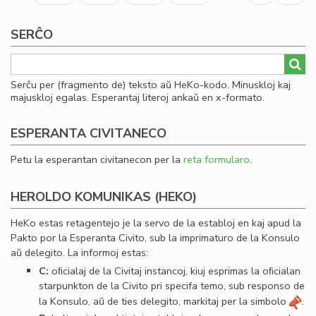
page
page
SERĈO
Serĉu per (fragmento de) teksto aŭ HeKo-kodo. Minuskloj kaj
majuskloj egalas. Esperantaj literoj ankaŭ en x-formato.
ESPERANTA CIVITANECO
Petu la esperantan civitanecon per la
reta formularo
.
HEROLDO KOMUNIKAS (HEKO)
HeKo estas retagentejo je la servo de la establoj en kaj apud la
Pakto por la Esperanta Civito, sub la imprimaturo de la Konsulo
aŭ delegito. La informoj estas:
C:
oﬁcialaj de la Civitaj instancoj, kiuj esprimas la oﬁcialan
starpunkton de la Civito pri specifa temo, sub responso de
la Konsulo, aŭ de ties delegito, markitaj per la simbolo
.