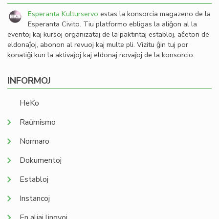
Esperanta Kulturservo
estas la konsorcia magazeno de la
Esperanta Civito. Tiu platformo ebligas la aliĝon al la
eventoj kaj kursoj organizataj de la paktintaj establoj, aĉeton de
eldonaĵoj, abonon al revuoj kaj multe pli. Vizitu ĝin tuj por
konatiĝi kun la aktivaĵoj kaj eldonaj novaĵoj de la konsorcio.
INFORMOJ
HeKo
Raŭmismo
Normaro
Dokumentoj
Establoj
Instancoj
En aliaj lingvoj