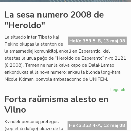
La sesa numero 2008 de
"Heroldo"
La situacio inter Tibeto kaj
HeKo 353 5-B, 13 maj 08
Pekino okupas la atenton de
la amasmediaj komunikiloj, ankaŭ en Esperantio, kiel
atestas la unua paĝo de “Heroldo de Esperanto” n-ro 2121
(6:2008). Tamen ne nur la kalva kapo de Dalai-Lamao
enkondukas al la nova numero: ankaŭ la blonda long-hara
Nicole Kidman, bonvola ambasadorino de UNIFEM.
Legu pli
pri
La
Forta raŭmisma alesto en
se
Vilno
nu
20
de
Kvindek personoj prelegos
HeKo 353 4-A, 12 maj 08
"H
(sep el ili dufoje) okaze de la