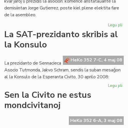
kvar jaroj li prezidis la asocion: komence anstataŭante la
demisiintan Jorge Gutierrez, poste kiel plene elektita fare
de la asembleo.
Legu pli
pri
Lui
La SAT-prezidanto skribis al
Ra
la Konsulo
las
la
es
HeKo 352 7-C, 4 maj 08
de
La prezidanto de Sennacieca
ME
Asocio Tutmonda, Jakvo Schram, sendis la suban mesaĝon
al la Konsulo de la Esperanta Civito, 30 aprilo 2008:
Legu pli
pri
La
Sen la Civito ne estus
SA
mondcivitanoj
pr
skr
al
HeKo 352 6-A, 3 maj 08
la
Ko