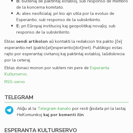
B:
bultenaj de paktintaj establoj, sub responso de membro
de la koncerna komitato.
A:
alies neoﬁcialaj, pri kio ajn utila por la evoluo de
Esperantio, sub responso de la subskribinto.
E:
pri Eŭropaj institucioj kaj geopolitikaj novaĵoj, sub
responso de la subskribinto.
Eblas
sendi
artikolon
aŭ kontakti la redakcion tra
pakto
[ĉe]
esperantio
.
net
(pakto[at]esperantio[dot]net)
. Publikigo estas
rajto por esperantaj civitanoj kaj paktintaj establoj, laŭdiskrecia
por la ceteraj.
Eblas donaci monon por subteni nin pere de
Esperanta
Kulturservo
.
RSS-servo
TELEGRAM
Aliĝu al la
Telegram-kanalo
por resti ĝisdata pri la lastaj
HeKomunikoj
kaj por komenti ilin
.
ESPERANTA KULTURSERVO