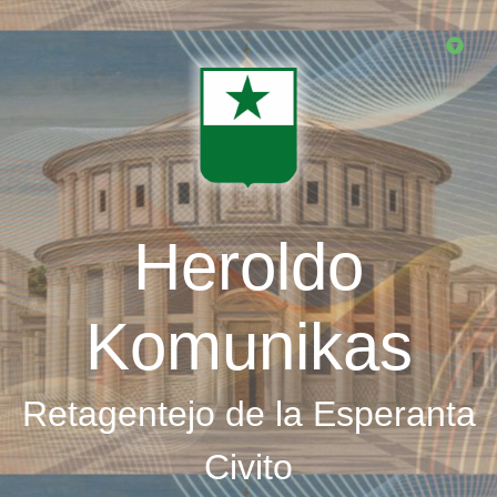
Skip
to
main
content
Heroldo
Komunikas
Retagentejo de la Esperanta
Civito