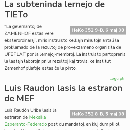
Pri
La subteninda lernejo de
se
TIETo
en
Bu
“La gelernantoj de
HeKo 352 9-B, 6 maj 08
ZAMENHOF estas vere
eksterordinaraj”, miris instruisto kelkajn minutojn antaŭ la
proklamado de la rezultoj de provekzameno organizita de
UFEPLAT por la lernejoj-membroj. La instruisto partoprenis
la lastajn laborojn pri la rezultoj kaj trovis, ke Institut
Zamenhof pliafoje estas ĉe la pinto.
Legu pli
pri
La
Luis Raudon lasis la estraron
su
de MEF
ler
de
TI
Luís Raudón Uribe lasis la
HeKo 352 8-B, 5 maj 08
estraron de
Meksika
Esperanto-Federacio
post du mandatoj, en kiuj dum pli ol